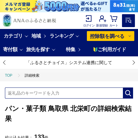
ログイン
新規登録
カート
カテゴリ
地域
ランキング
控除額を調べる
寄付額
旅先を探す
特集
ご利用ガイド
「ふるさとチョイス」システム連携に関して
TOP
詳細検索
パン・菓子類 鳥取県 北栄町の詳細検索結
果
133
絞り込み結果：
件