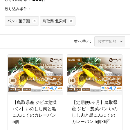
絞り込み条件：
パン・菓子類
鳥取県 北栄町
並べ替え:
【鳥取県産 ジビエ惣菜
【定期便6ヶ月】鳥取県
パン】いのしし肉と黒
産 ジビエ惣菜パン いの
にんにくのカレーパン
しし肉と黒にんにくの
5個
カレーパン 5個×6回