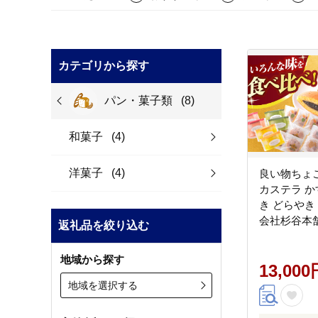
カテゴリから探す
パン・菓子類
(8)
和菓子
(4)
洋菓子
(4)
良い物ちょこ
カステラ か
き どらやき 
会社杉谷本舗 
返礼品を絞り込む
地域から探す
13,000
地域を選択する