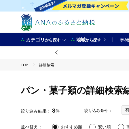
カテゴリ
地域
から探す
から探す
寄付
TOP
詳細検索
パン・菓子類の詳細検索
8
絞り込み条件：
絞り込み結果：
件
並べ替え：
おすすめ順
安い順