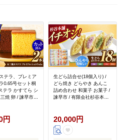
ステラ、プレミア
生どら詰合せ(18個入り) /
ラ0.65号セット桐
どら焼き どらやき あんこ
カステラ かすてら シ
詰め合わせ 和菓子 お菓子 /
焼 卵 / 諫早市 /
諫早市 / 有限会社杉谷本舗
杉谷本舗
[AHAE006]
4]
00円
20,000円