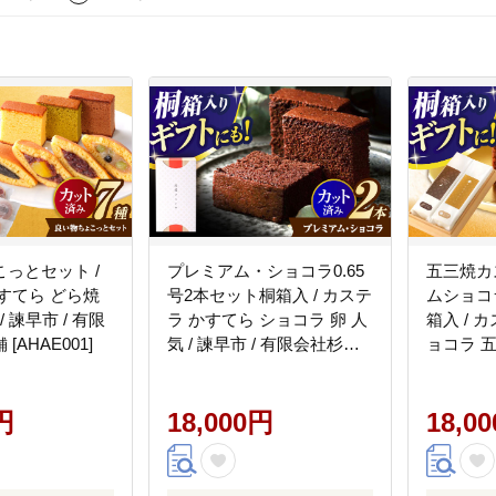
っとセット /
プレミアム・ショコラ0.65
五三焼カ
すてら どら焼
号2本セット桐箱入 / カステ
ムショコ
/ 諫早市 / 有限
ラ かすてら ショコラ 卵 人
箱入 / 
[AHAE001]
気 / 諫早市 / 有限会社杉谷
ョコラ 五三
本舗 [AHAE003]
有限会社
[AHAE00
円
18,000円
18,0