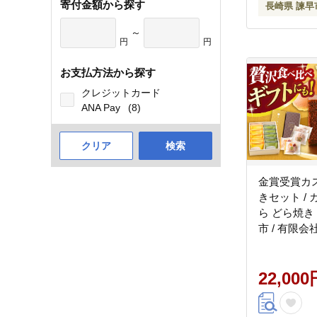
寄付金額から探す
長崎県 諫早
～
円
円
お支払方法から探す
クレジットカード
ANA Pay
(8)
クリア
検索
金賞受賞カ
きセット /
ら どら焼き 
市 / 有限
[AHAE007]
22,000