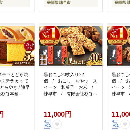
市
長崎県 諫早市
長崎県 
ステラとどら焼
黒おこし20枚入り×2
黒おこし4
 カステラ かすて
個 / おこし おやつ ス
個 / 
どらやき / 諫早
イーツ 和菓子 お米 /
イーツ 
会社杉谷本舗
諫早市 / 有限会社杉谷本
諫早市 
舗 [AHAE013]
舗 [AHAE
円
11,000円
11,0