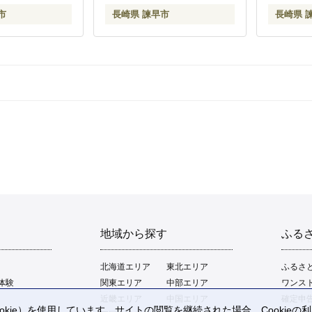
市
長崎県 諫早市
長崎県 
地域から探す
ふる
北海道エリア
東北エリア
ふるさ
体験
関東エリア
中部エリア
ワンス
近畿エリア
中国エリア
確定申
kie）を使用しています。サイトの閲覧を継続された場合、Cookie