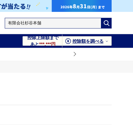
控除上限額まで
控除額を調べる
あと
***,***円