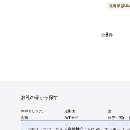
長崎県 諫早
8
全
件
お礼の品から探す
ANAオリジナル
定期便
酒
肉類
加工食品
旅行・宿泊・
魚介類
麺類
日用品・雑貨
当サイトでは、サイト利便性向上のため、クッキー（Coo