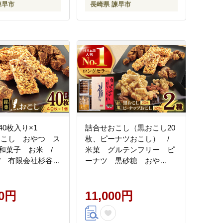
諫早市
長崎県 諫早市
0枚入り×1
詰合せおこし（黒おこし20
おこし おやつ ス
枚、ピーナツおこし） /
和菓子 お米 /
米菓 グルテンフリー ピ
/ 有限会社杉谷本
ーナツ 黒砂糖 おや
014]
つ / 諫早市 / 有限会
社杉谷本舗 [AHAE015]
00円
11,000円