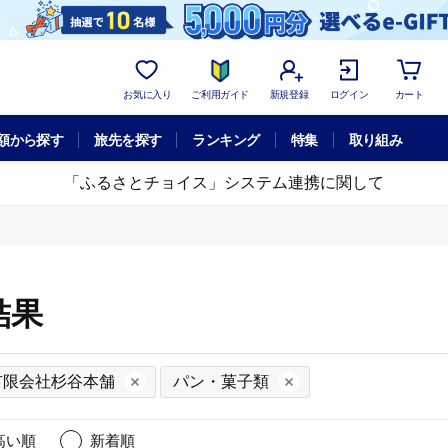
お気に入り
ご利用ガイド
新規登録
ログイン
カート
額から探す
旅先を探す
ランキング
特集
取り組み
「ふるさとチョイス」システム連携に関して
結果
有限会社杉谷本舗
パン・菓子類
高い順
新着順