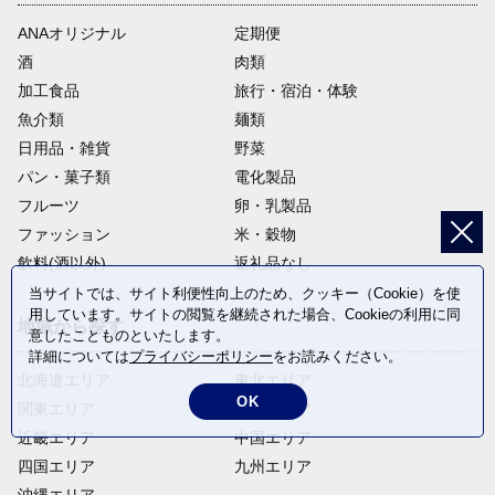
ANAオリジナル
定期便
酒
肉類
加工食品
旅行・宿泊・体験
魚介類
麺類
日用品・雑貨
野菜
パン・菓子類
電化製品
フルーツ
卵・乳製品
ファッション
米・穀物
飲料(酒以外)
返礼品なし
当サイトでは、サイト利便性向上のため、クッキー（Cookie）を使
用しています。サイトの閲覧を継続された場合、Cookieの利用に同
地域から探す
意したことものといたします。
詳細については
プライバシーポリシー
をお読みください。
北海道エリア
東北エリア
OK
関東エリア
中部エリア
近畿エリア
中国エリア
四国エリア
九州エリア
沖縄エリア