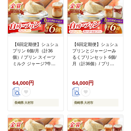
【6回定期便】シュシュ
【6回定期便】シュシュ
プリン 6個/月（計36
プリンとジャージーみ
個）/ プリン スイーツ
るくプリンセット 6個/
ミルク ジャージ?牛乳 /
月（計36個）/ プリン
大村市 / おおむら夢フ
スイーツ ミルク ジャー
ァームシュシュ
ジ?牛乳 / 大村市 / おお
64,000円
64,000円
[ACAA301]
むら夢ファームシュシ
ュ [ACAA313]
長崎県 大村市
長崎県 大村市