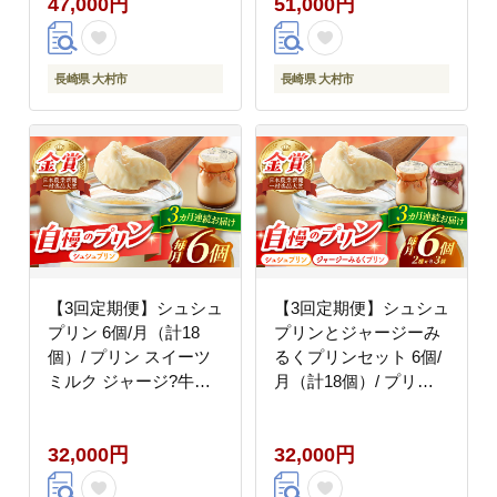
47,000円
51,000円
おおむら夢ファームシ
ゅれ ぷりん ジュース
ュシュ [ACAA320]
アイス あいす アイスク
リーム あいすくりーむ
ジェラート じぇらーと
長崎県 大村市
長崎県 大村市
いちご イチゴ 苺 / 大村
市 / おおむら夢ファー
ムシュシュ[ACAA068]
【3回定期便】シュシュ
【3回定期便】シュシュ
プリン 6個/月（計18
プリンとジャージーみ
個）/ プリン スイーツ
るくプリンセット 6個/
ミルク ジャージ?牛乳 /
月（計18個）/ プリン
大村市 / おおむら夢フ
スイーツ ミルク ジャー
ァームシュシュ
ジ?牛乳 / 大村市 / おお
32,000円
32,000円
[ACAA300]
むら夢ファームシュシ
ュ [ACAA312]