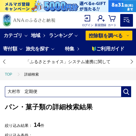
ログイン
新規登録
カート
カテゴリ
地域
ランキング
控除額を調べる
寄付額
旅先を探す
特集
ご利用ガイド
「ふるさとチョイス」システム連携に関して
TOP
詳細検索
パン・菓子類の詳細検索結果
14
絞り込み結果：
件
絞り込み条件：