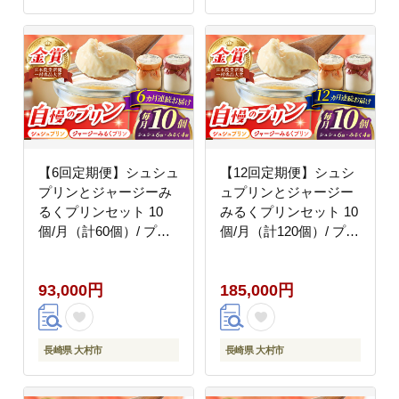
【6回定期便】シュシュ
【12回定期便】シュシ
プリンとジャージーみ
ュプリンとジャージー
るくプリンセット 10
みるくプリンセット 10
個/月（計60個）/ プリ
個/月（計120個）/ プリ
ン スイーツ ミルク ジ
ン スイーツ ミルク ジ
ャージ?牛乳 / 大村市 /
ャージ?牛乳 / 大村市 /
93,000円
185,000円
おおむら夢ファームシ
おおむら夢ファームシ
ュシュ [ACAA321]
ュシュ [ACAA323]
長崎県 大村市
長崎県 大村市