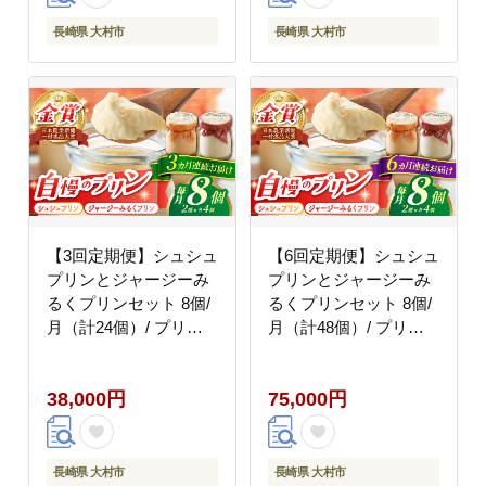
長崎県 大村市
長崎県 大村市
【3回定期便】シュシュ
【6回定期便】シュシュ
プリンとジャージーみ
プリンとジャージーみ
るくプリンセット 8個/
るくプリンセット 8個/
月（計24個）/ プリン
月（計48個）/ プリン
スイーツ ミルク ジャー
スイーツ ミルク ジャー
ジ?牛乳 / 大村市 / おお
ジ?牛乳 / 大村市 / おお
38,000円
75,000円
むら夢ファームシュシ
むら夢ファームシュシ
ュ [ACAA316]
ュ [ACAA317]
長崎県 大村市
長崎県 大村市