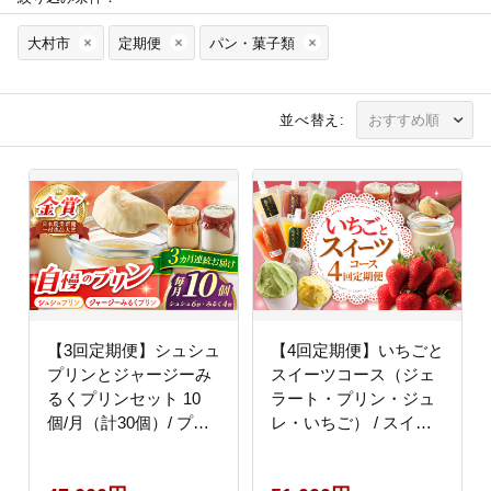
大村市
定期便
パン・菓子類
並べ替え:
【3回定期便】シュシュ
【4回定期便】いちごと
プリンとジャージーみ
スイーツコース（ジェ
るくプリンセット 10
ラート・プリン・ジュ
個/月（計30個）/ プリ
レ・いちご） / スイー
ン スイーツ ミルク ジ
ツ すいーつ スイーツ定
ャージ?牛乳 / 大村市 /
期便 プリン ジュレ じ