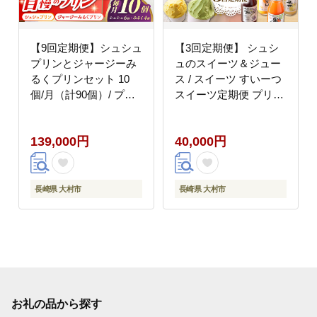
【9回定期便】シュシュ
【3回定期便】 シュシ
プリンとジャージーみ
ュのスイーツ＆ジュー
るくプリンセット 10
ス / スイーツ すいーつ
個/月（計90個）/ プリ
スイーツ定期便 プリン
ン スイーツ ミルク ジ
ぷりん ジュース アイス
ャージ?牛乳 / 大村市 /
あいす アイスクリーム
139,000円
40,000円
おおむら夢ファームシ
あいすくりーむ ジェラ
ュシュ [ACAA322]
ート じぇらーと / 大村
市 / おおむら夢ファー
ムシュシュ[ACAA059]
長崎県 大村市
長崎県 大村市
お礼の品から探す