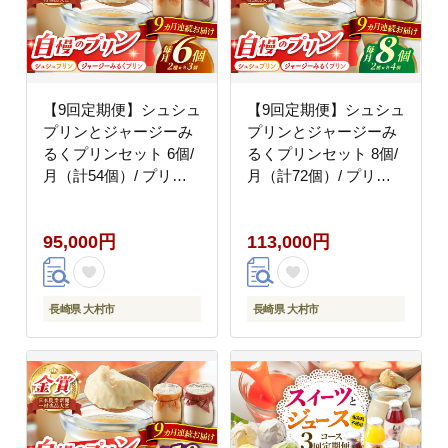
【9回定期便】シュシュ
【9回定期便】シュシュ
プリンとジャージーみ
プリンとジャージーみ
るくプリンセット 6個/
るくプリンセット 8個/
月（計54個）/ プリン
月（計72個）/ プリン
スイーツ ミルク ジャー
スイーツ ミルク ジャー
ジ?牛乳 / 大村市 / おお
ジ?牛乳 / 大村市 / おお
95,000円
113,000円
むら夢ファームシュシ
むら夢ファームシュシ
ュ [ACAA314]
ュ [ACAA318]
長崎県 大村市
長崎県 大村市