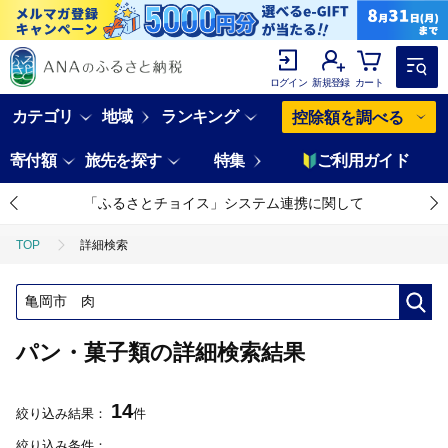
ログイン
新規登録
カート
カテゴリ
地域
ランキング
控除額を調べる
寄付額
旅先を探す
特集
ご利用ガイド
「ふるさとチョイス」システム連携に関して
TOP
詳細検索
パン・菓子類の詳細検索結果
14
絞り込み結果：
件
絞り込み条件：