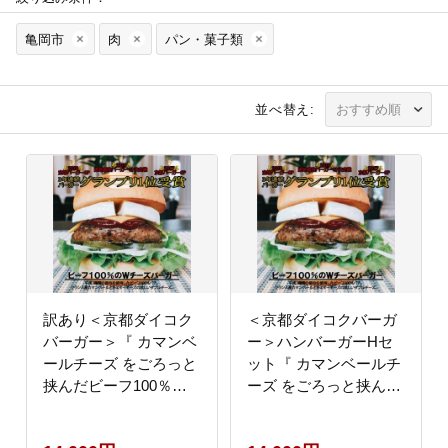
亀岡市
肉
パン・菓子類
並べ替え:
訳あり＜京都ダイコク
＜京都ダイコクバーガ
バーガー＞『 カマンベ
ー＞ハンバーガーHセ
ールチーズ をごろっと
ット『 カマンベールチ
挟んだビーフ100％の
ーズ をごろっと挟んだ
ダブルチーズバーガー
ビーフ100％の ダブル
』4個セット ※チキン
チーズバーガー 』を含