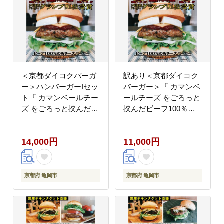
＜京都ダイコクバーガ
訳あり＜京都ダイコク
ー＞ハンバーガーIセッ
バーガー＞『 カマンベ
ト『 カマンベールチー
ールチーズ をごろっと
ズ をごろっと挟んだビ
挟んだビーフ100％の
ーフ100％の ダブルチ
ダブルチーズバーガー
ーズバーガー 』を含む
』3個セット ※チキン
14,000円
11,000円
グルメバーガー4個セッ
ナゲット 15個付き
ト※チキンナゲット付
き
京都府 亀岡市
京都府 亀岡市