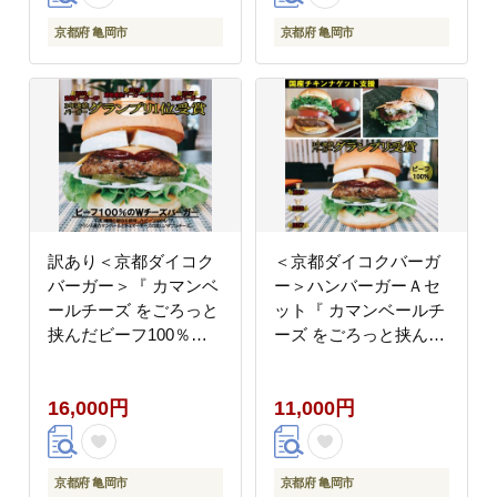
ト付き
ト付き
京都府 亀岡市
京都府 亀岡市
訳あり＜京都ダイコク
＜京都ダイコクバーガ
バーガー＞『 カマンベ
ー＞ハンバーガーＡセ
ールチーズ をごろっと
ット『 カマンベールチ
挟んだビーフ100％の
ーズ をごろっと挟んだ
ダブルチーズバーガー
ビーフ100％の ダブル
』5個セット ※チキン
チーズバーガー 』を含
16,000円
11,000円
ナゲット 25個付き
むグルメバーガー3個セ
ット※チキンナゲット
付き
京都府 亀岡市
京都府 亀岡市