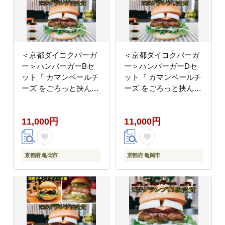
＜京都ダイコクバーガ
＜京都ダイコクバーガ
ー＞ハンバーガーBセ
ー＞ハンバーガーDセ
ット『 カマンベールチ
ット『 カマンベールチ
ーズ をごろっと挟んだ
ーズ をごろっと挟んだ
ビーフ100％の ダブル
ビーフ100％の ダブル
チーズバーガー 』を含
チーズバーガー 』を含
11,000円
11,000円
むグルメバーガー3個セ
むグルメバーガー3個セ
ット※チキンナゲット
ット※チキンナゲット
付き
付き
京都府 亀岡市
京都府 亀岡市