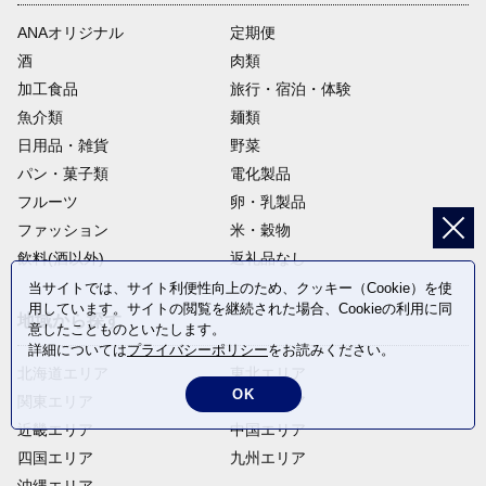
ANAオリジナル
定期便
酒
肉類
加工食品
旅行・宿泊・体験
魚介類
麺類
日用品・雑貨
野菜
パン・菓子類
電化製品
フルーツ
卵・乳製品
ファッション
米・穀物
飲料(酒以外)
返礼品なし
当サイトでは、サイト利便性向上のため、クッキー（Cookie）を使
用しています。サイトの閲覧を継続された場合、Cookieの利用に同
地域から探す
意したことものといたします。
詳細については
プライバシーポリシー
をお読みください。
北海道エリア
東北エリア
OK
関東エリア
中部エリア
近畿エリア
中国エリア
四国エリア
九州エリア
沖縄エリア