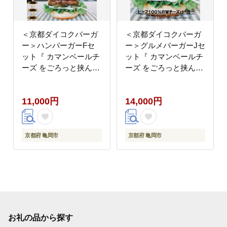
＜京都ダイコクバーガ
＜京都ダイコクバーガ
ー＞ハンバーガーFセ
ー＞グルメバーガーJセ
ット『 カマンベールチ
ット『 カマンベールチ
ーズ をごろっと挟んだ
ーズ をごろっと挟んだ
ビーフ100％の ダブル
ビーフ100％の ダブル
チーズバーガー 』を含
チーズバーガー 』を含
11,000円
14,000円
むグルメバーガー3個セ
むグルメバーガー4個セ
ット※チキンナゲット
ット※チキンナゲット
付き
付き
京都府 亀岡市
京都府 亀岡市
お礼の品から探す