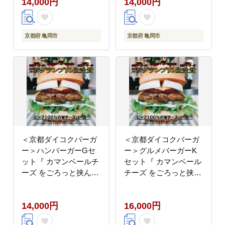
14,000円
14,000円
ナゲット 20個付き
むグルメバーガー4個セ
ット※チキンナゲット
付き
京都府 亀岡市
京都府 亀岡市
＜京都ダイコクバーガ
＜京都ダイコクバーガ
ー＞ハンバーガーGセ
ー＞グルメバーガーK
ット『 カマンベールチ
セット『 カマンベール
ーズ をごろっと挟んだ
チーズ をごろっと挟ん
ビーフ100％の ダブル
だビーフ100％の ダブ
チーズバーガー 』を含
ルチーズバーガー 』を
14,000円
16,000円
むグルメバーガー4個セ
含むグルメバーガー5個
ット ※チキンナゲッ
セット※チキンナゲッ