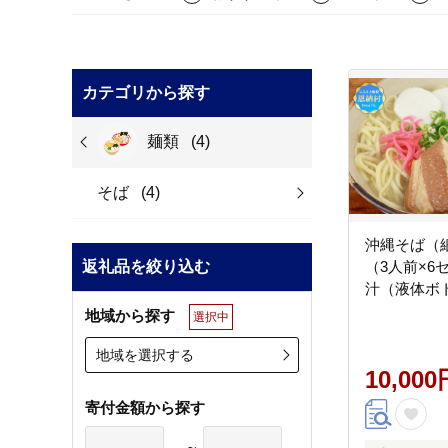
カテゴリから探す
麺類
(4)
そば
(4)
沖縄そば（細
返礼品を絞り込む
（3人前×6
汁（液体ボ
地域から探す
選択中
地域を選択する
10,000
寄付金額から探す
～