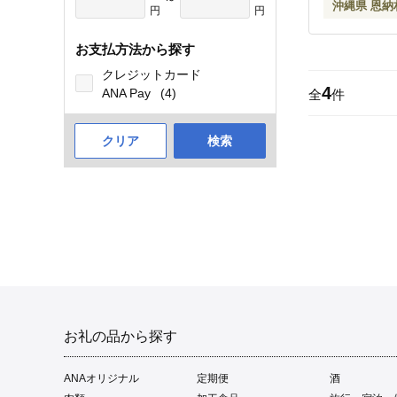
沖縄県 恩納
円
円
お支払方法から探す
クレジットカード
4
ANA Pay
(4)
全
件
クリア
検索
お礼の品から探す
ANAオリジナル
定期便
酒