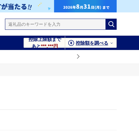
控除上限額まで
控除額を調べる
あと
***,***円