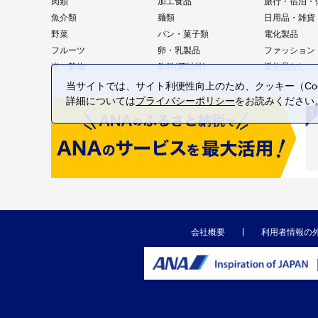
肉類
加工食品
旅行・宿泊・
魚介類
麺類
日用品・雑貨
野菜
パン・菓子類
電化製品
フルーツ
卵・乳製品
ファッション
米・穀物
飲料(酒以外)
返礼品なし
当サイトでは、サイト利便性向上のため、クッキー（Coo
詳細については
プライバシーポリシー
をお読みください
会社概要
利用者情報の