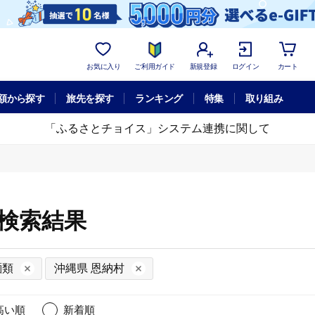
お気に入り
ご利用ガイド
新規登録
ログイン
カート
額から探す
旅先を探す
ランキング
特集
取り組み
「ふるさとチョイス」システム連携に関して
細検索結果
麺類
沖縄県 恩納村
高い順
新着順