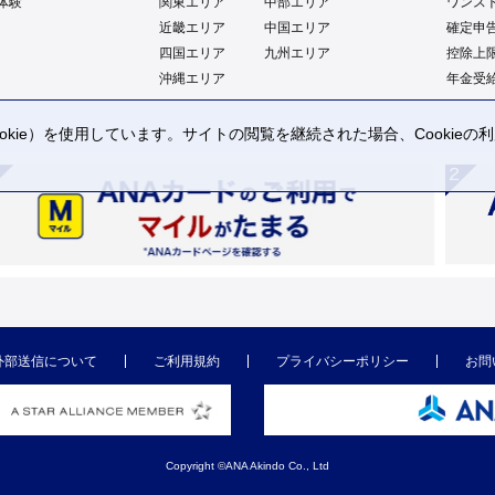
体験
関東エリア
中部エリア
ワンス
近畿エリア
中国エリア
確定申
四国エリア
九州エリア
控除上
沖縄エリア
年金受
kie）を使用しています。サイトの閲覧を継続された場合、Cookie
。
外部送信について
ご利用規約
プライバシーポリシー
お問
Copyright ©ANA Akindo Co., Ltd