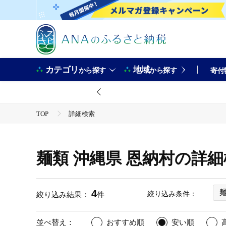
カテゴリ
地域
から探す
から探す
寄付
TOP
詳細検索
麺類 沖縄県 恩納村の詳
4
絞り込み条件：
絞り込み結果：
件
並べ替え：
おすすめ順
安い順