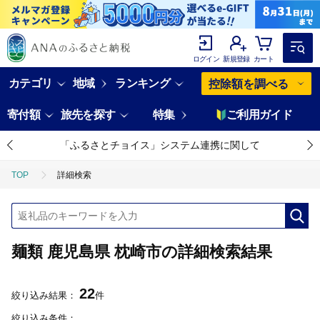
ログイン
新規登録
カート
カテゴリ
地域
ランキング
控除額を調べる
寄付額
旅先を探す
特集
ご利用ガイド
「ふるさとチョイス」システム連携に関して
TOP
詳細検索
麺類 鹿児島県 枕崎市の詳細検索結果
22
絞り込み結果：
件
絞り込み条件：