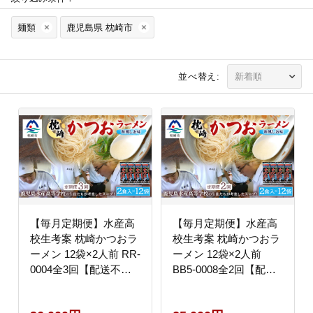
麺類
鹿児島県 枕崎市
並べ替え:
【毎月定期便】水産高
【毎月定期便】水産高
校生考案 枕崎かつおラ
校生考案 枕崎かつおラ
ーメン 12袋×2人前 RR-
ーメン 12袋×2人前
0004全3回【配送不可
BB5-0008全2回【配送
地域：離島】
不可地域：離島】