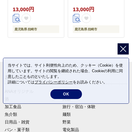
13,000円
13,000円
鹿児島県 枕崎市
鹿児島県 枕崎市
当サイトでは、サイト利便性向上のため、クッキー（Cookie）を使
用しています。サイトの閲覧を継続された場合、Cookieの利用に同
意したことものといたします。
お礼の品から探す
詳細については
プライバシーポリシー
をお読みください。
ANAオリジナル
定期便
OK
酒
肉類
加工食品
旅行・宿泊・体験
魚介類
麺類
日用品・雑貨
野菜
パン・菓子類
電化製品