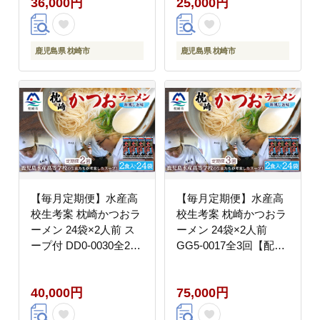
36,000円
25,000円
鹿児島県 枕崎市
鹿児島県 枕崎市
【毎月定期便】水産高
【毎月定期便】水産高
校生考案 枕崎かつおラ
校生考案 枕崎かつおラ
ーメン 24袋×2人前 ス
ーメン 24袋×2人前
ープ付 DD0-0030全2回
GG5-0017全3回【配送
【配送不可地域：離
不可地域：離島】
島】
40,000円
75,000円