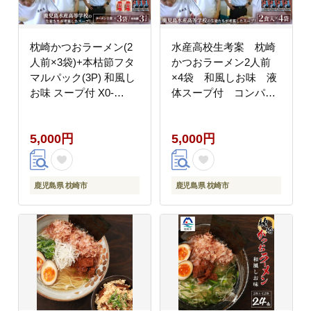
枕崎かつおラーメン(2
水産高校生考案 枕崎
人前×3袋)+本枯節フタ
かつおラーメン2人前
マルパック(3P) 和風し
×4袋 和風しお味 液
お味 スープ付 X0-
体スープ付 コンパク
27【配送不可地域：離
トサイズV0-4【配送不
島】
可地域：離島】
5,000円
5,000円
鹿児島県 枕崎市
鹿児島県 枕崎市