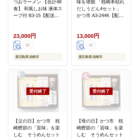
つおラーメン 【合計48
味を堪能 「枕崎本枯れ
食】 和風しお味 液体ス
だしうどん4セット」
ープ付 B3-15【配送不
かつ市 A3-244K【配送
可地域：離島】
不可地域：離島】
23,000円
13,000円
鹿児島県 枕崎市
鹿児島県 枕崎市
【父の日】かつ市 枕
【母の日】かつ市 枕
崎鰹節の「旨味」を楽
崎鰹節の「旨味」を楽
しむ そうめんセット
しむ そうめんセット