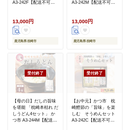
A3-242F【配送不可地
A3-242M【配送不可地
域：離島】
域：離島】
13,000円
13,000円
鹿児島県 枕崎市
鹿児島県 枕崎市
【母の日】だしの旨味
【お中元】かつ市 枕
を堪能 「枕崎本枯れ だ
崎鰹節の「旨味」を楽
しうどん4セット」 か
しむ そうめんセット
つ市 A3-244M【配送不
A3-242C【配送不可地
可地域：離島】
域：離島】