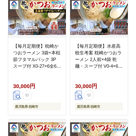
【毎月定期便】枕崎か
【毎月定期便】水産高
つおラーメン 3袋+本枯
校生考案 枕崎かつおラ
節フタマルパック 3P
ーメン 2人前×4袋 乾
スープ付 X0-27×6全6回
麺・スープ付 V0-4×6全
【配送不可地域：離
6回【配送不可地域：離
島】
島】
30,000円
30,000円
鹿児島県 枕崎市
鹿児島県 枕崎市