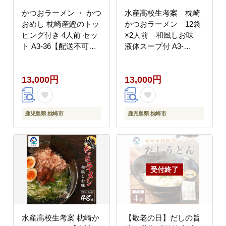
かつおラーメン ・ かつ
水産高校生考案 枕崎
おめし 枕崎産鰹のトッ
かつおラーメン 12袋
ピング付き 4人前 セッ
×2人前 和風しお味
ト A3-36【配送不可地
液体スープ付 A3-
域：離島】
51【配送不可地域：離
島】
13,000円
13,000円
鹿児島県 枕崎市
鹿児島県 枕崎市
水産高校生考案 枕崎か
【敬老の日】だしの旨