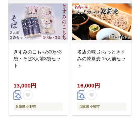
きすみのこもち500g×3
名店の味 ぷらっときす
袋・そば3人前3袋セッ
みの乾蕎麦 15人前セッ
ト
ト
13,000円
16,000円
兵庫県 小野市
兵庫県 小野市