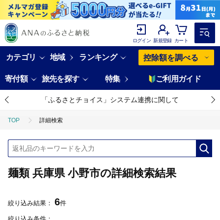
ログイン
新規登録
カート
カテゴリ
地域
ランキング
控除額を調べる
寄付額
旅先を探す
特集
ご利用ガイド
「ふるさとチョイス」システム連携に関して
TOP
詳細検索
麺類 兵庫県 小野市の詳細検索結果
6
絞り込み結果：
件
絞り込み条件：