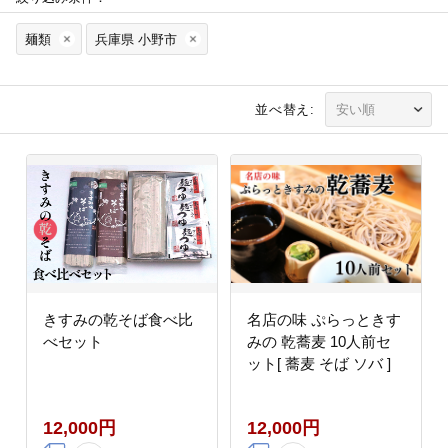
麺類
兵庫県 小野市
並べ替え:
きすみの乾そば食べ比
名店の味 ぷらっときす
べセット
みの 乾蕎麦 10人前セ
ット[ 蕎麦 そば ソバ ]
12,000円
12,000円