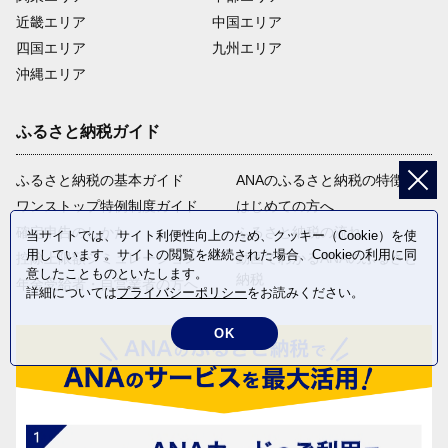
近畿エリア
中国エリア
四国エリア
九州エリア
沖縄エリア
ふるさと納税ガイド
ふるさと納税の基本ガイド
ANAのふるさと納税の特徴
ワンストップ特例制度ガイド
はじめての方へ
確定申告のしかた
ふるさと納税の流れ
当サイトでは、サイト利便性向上のため、クッキー（Cookie）を使
用しています。サイトの閲覧を継続された場合、Cookieの利用に同
控除上限額シミュレーション
動画でわかるANAのふるさと
意したことものといたします。
納税
年金受給者・自営業者の方へ
詳細については
プライバシーポリシー
をお読みください。
OK