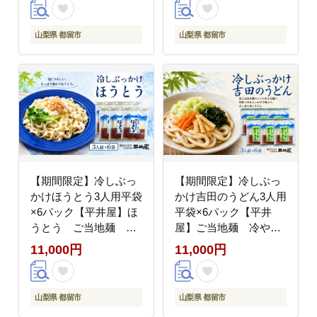
山梨県 都留市
山梨県 都留市
【期間限定】冷しぶっ
【期間限定】冷しぶっ
かけほうとう3人用平袋
かけ吉田のうどん3人用
×6パック【平井屋】ほ
平袋×6パック【平井
うとう ご当地麺 冷
屋】ご当地麺 冷やし
やし麺
麺 冷やしうどん う
11,000円
11,000円
どん
山梨県 都留市
山梨県 都留市