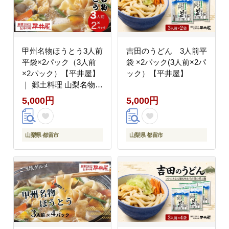
甲州名物ほうとう3人前
吉田のうどん 3人前平
平袋×2パック（3人前
袋 ×2パック(3人前×2パ
×2パック）【平井屋】
ック）【平井屋】
｜ 郷土料理 山梨名物
味噌煮込み ほうとう ご
5,000円
5,000円
当地グルメ 甲州名物
山梨県 都留市
山梨県 都留市