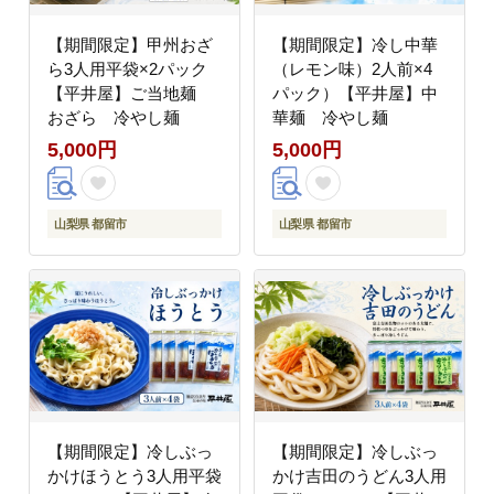
【期間限定】甲州おざ
【期間限定】冷し中華
ら3人用平袋×2パック
（レモン味）2人前×4
【平井屋】ご当地麺
パック）【平井屋】中
おざら 冷やし麺
華麺 冷やし麺
5,000円
5,000円
山梨県 都留市
山梨県 都留市
【期間限定】冷しぶっ
【期間限定】冷しぶっ
かけほうとう3人用平袋
かけ吉田のうどん3人用