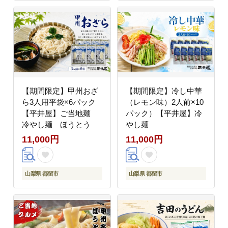
【期間限定】甲州おざ
【期間限定】冷し中華
ら3人用平袋×6パック
（レモン味）2人前×10
【平井屋】ご当地麺
パック）【平井屋】冷
冷やし麺 ほうとう
やし麺
11,000円
11,000円
山梨県 都留市
山梨県 都留市