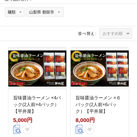
麺類
山梨県 都留市
並べ替え:
旨味醤油ラーメン ×4パ
旨味醤油ラーメン ×６
ック(2人前×4パック）
パック(2人前×6パッ
【平井屋】
ク）【平井屋】
5,000円
8,000円