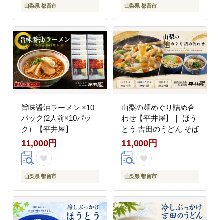
山梨県 都留市
山梨県 都留市
旨味醤油ラーメン ×10
山梨の麺めぐり詰め合
パック(2人前×10パッ
わせ【平井屋】｜ ほう
ク）【平井屋】
とう 吉田のうどん そば
11,000円
11,000円
山梨県 都留市
山梨県 都留市