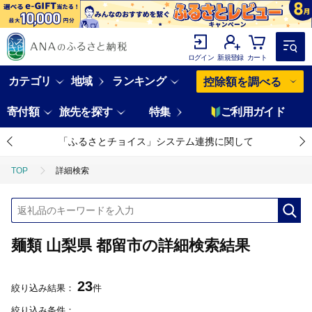
ログイン
新規登録
カート
カテゴリ
地域
ランキング
控除額を調べる
寄付額
旅先を探す
特集
ご利用ガイド
「ふるさとチョイス」システム連携に関して
TOP
詳細検索
麺類 山梨県 都留市の詳細検索結果
23
絞り込み結果：
件
絞り込み条件：