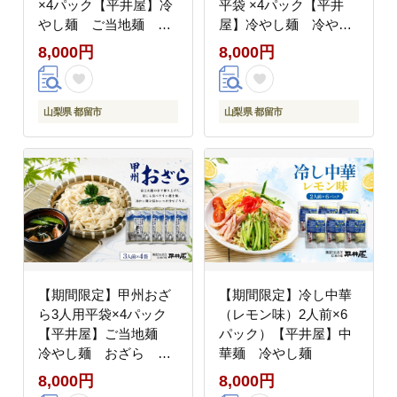
×4パック【平井屋】冷
平袋 ×4パック【平井
やし麺 ご当地麺 ほ
屋】冷やし麺 冷やし
うとう
うどん ご当地麺 う
8,000円
8,000円
どん
山梨県 都留市
山梨県 都留市
【期間限定】甲州おざ
【期間限定】冷し中華
ら3人用平袋×4パック
（レモン味）2人前×6
【平井屋】ご当地麺
パック）【平井屋】中
冷やし麺 おざら ほ
華麺 冷やし麺
うとう
8,000円
8,000円