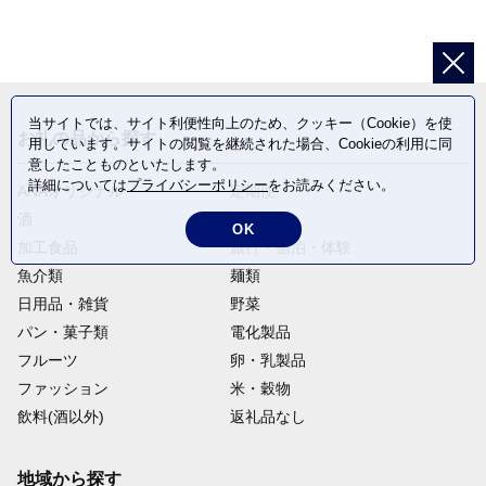
当サイトでは、サイト利便性向上のため、クッキー（Cookie）を使
お礼の品から探す
用しています。サイトの閲覧を継続された場合、Cookieの利用に同
意したことものといたします。
詳細については
プライバシーポリシー
をお読みください。
ANAオリジナル
定期便
酒
肉類
OK
加工食品
旅行・宿泊・体験
魚介類
麺類
日用品・雑貨
野菜
パン・菓子類
電化製品
フルーツ
卵・乳製品
ファッション
米・穀物
飲料(酒以外)
返礼品なし
地域から探す