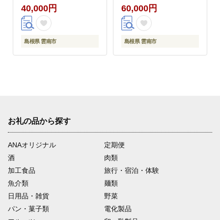
40,000円
60,000円
も肉 島根県雲南市/鴨専
も肉 島根県雲南市/鴨専
門店カナール
門店カナール
[AIDC008]
[AIDC009]
島根県 雲南市
島根県 雲南市
お礼の品から探す
ANAオリジナル
定期便
酒
肉類
加工食品
旅行・宿泊・体験
魚介類
麺類
日用品・雑貨
野菜
パン・菓子類
電化製品