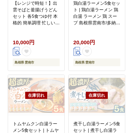
【レンジで時短！】出
鶏白湯ラーメン5食セッ
雲そばと釜揚げうどん
ト | 鶏白湯ラーメン 鶏
セット 各5食つゆ付 本
白湯 ラーメン 鶏 スー
格的 簡単調理 忙しい人
プ 島根県雲南市/多納屋
向け ギフト 島根県雲南
[AIBW001]
市/有限会社本田商店
10,000円
20,000円
[AIDS006]
島根県 雲南市
島根県 雲南市
トムヤムクン白湯ラー
煮干し白湯ラーメン5食
メン5食セット | トムヤ
セット | 煮干し白湯ラ