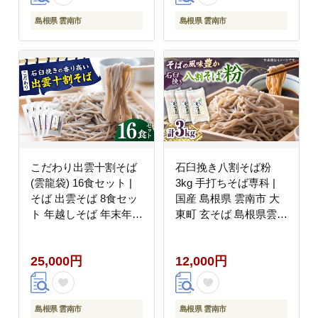
島根県 雲南市
島根県 雲南市
こだわり出雲十割そば
石臼挽き八割そば粉
(雲龍袋) 16食セット |
3kg 手打ちそば専科 |
そば 出雲そば 8食セッ
国産 島根県 雲南市 大
ト 年越しそば 年末年始
東町 玄そば 島根県雲南
ギフト お歳暮 なまそば
市/有限会社小早川製粉
島根県雲南市/株式会社
[AICW001]
25,000円
12,000円
出雲たかはし
[AIAM007]
島根県 雲南市
島根県 雲南市