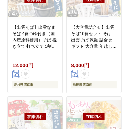
【出雲そば】出雲なま
【大容量詰合せ】出雲
そば 4食つゆ付き（国
そば10食セット そば
内産原料使用）そば 挽
出雲そば 乾麺 詰合せ
き立て 打ち立て 5割そ
ギフト 大容量 年越し
ば 生そば ギフト 年越
引っ越し お取り寄せ 常
し 引っ越し お歳暮 島
温 島根県雲南市/有限会
12,000円
8,000円
根県雲南市/有限会社本
社本田商店 [AIDS003]
田商店 [AIDS002]
島根県 雲南市
島根県 雲南市