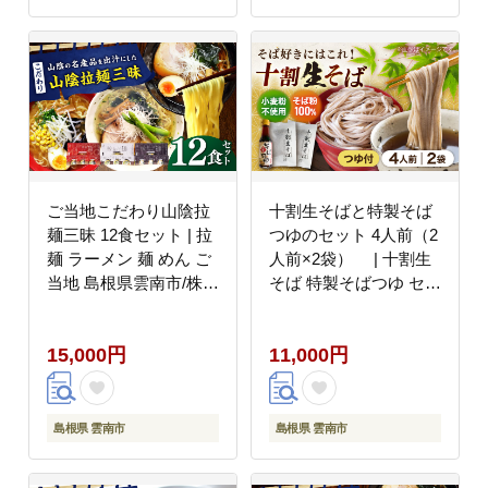
ご当地こだわり山陰拉
十割生そばと特製そば
麺三昧 12食セット | 拉
つゆのセット 4人前（2
麺 ラーメン 麺 めん ご
人前×2袋） | 十割生
当地 島根県雲南市/株式
そば 特製そばつゆ セッ
会社出雲たかはし
ト そば そばつゆ 島根
[AIAM008]
県雲南市/有限会社木村
15,000円
11,000円
有機農園 [AICU004]
島根県 雲南市
島根県 雲南市