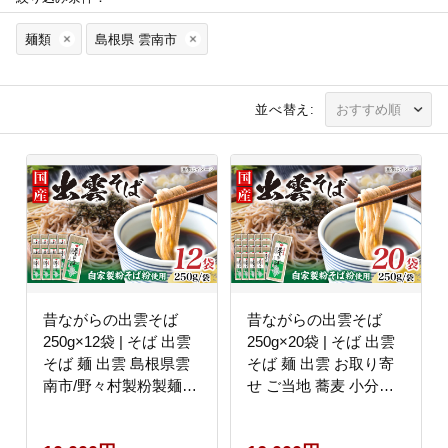
麺類
島根県 雲南市
並べ替え:
昔ながらの出雲そば
昔ながらの出雲そば
250g×12袋 | そば 出雲
250g×20袋 | そば 出雲
そば 麺 出雲 島根県雲
そば 麺 出雲 お取り寄
南市/野々村製粉製麺所
せ ご当地 蕎麦 小分け
[AICE002]
個包装 便利 備蓄 乾麺
保存食 常温 保管 人気