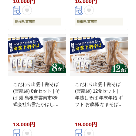
10,000円
16,000円
大容量 国内製造 島根県
雲南市/野々村製粉製麺
所 [AICE004]
島根県 雲南市
島根県 雲南市
こだわり出雲十割そば
こだわり出雲十割そば
(雲龍袋) 8食セット | そ
(雲龍袋) 12食セット |
ば 麺 島根県雲南市/株
年越しそば 年末年始 ギ
式会社出雲たかはし
フト お歳暮 なまそば
[AIAM002]
島根県雲南市/株式会社
出雲たかはし
13,000円
19,000円
[AIAM006]