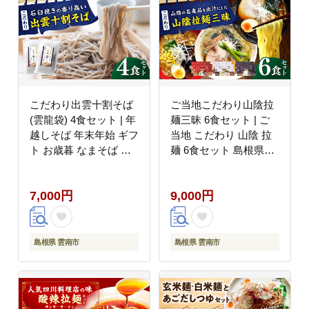
こだわり出雲十割そば
ご当地こだわり山陰拉
(雲龍袋) 4食セット | 年
麺三昧 6食セット | ご
越しそば 年末年始 ギフ
当地 こだわり 山陰 拉
ト お歳暮 なまそば 島
麺 6食セット 島根県雲
根県雲南市/株式会社出
南市/株式会社出雲たか
雲たかはし [AIAM005]
はし [AIAM009]
7,000円
9,000円
島根県 雲南市
島根県 雲南市