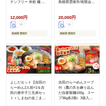
テンフリー 米粉 麺 田
島根県雲南市/有限会社
守り麺 丸麺 島根県雲南
木村有機農園
市/有限会社木村有機農
[AICU008]
12,000円
20,000円
園 [AICU006]
島根県 雲南市
島根県 雲南市
よしだセット【吉田の
吉田のらーめんスープ
らーめん2人前×2＆吉
付（鷹の爪を練り込ん
田の唐辛子三兄弟セッ
だ自家製麺100g、スー
ト＋しまねの金ごま】
プ36g各2個）3袋入
ラーメン 香辛料 調味料
り ラーメン 自家製麺