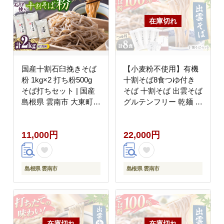
国産十割石臼挽きそば
【小麦粉不使用】有機
粉 1kg×2 打ち粉500g
十割そば8食つゆ付き
そば打ちセット | 国産
そば 十割そば 出雲そば
島根県 雲南市 大東町
グルテンフリー 乾麺 常
玄そば 島根県雲南市/有
温 お取り寄せ ギフト
限会社小早川製粉
年越し 島根県雲南市/有
11,000円
22,000円
[AICW002]
限会社本田商店
[AIDS001]
島根県 雲南市
島根県 雲南市