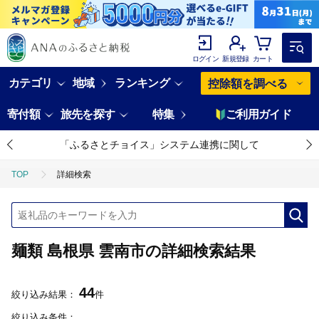
ログイン
新規登録
カート
カテゴリ
地域
ランキング
控除額を調べる
寄付額
旅先を探す
特集
ご利用ガイド
「ふるさとチョイス」システム連携に関して
TOP
詳細検索
麺類 島根県 雲南市の詳細検索結果
44
絞り込み結果：
件
絞り込み条件：