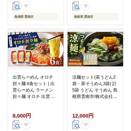
産業 [AICY012]
島根県 雲南市
島根県 雲南市
出雲らーめん オロチ
涼麺セット(茶うどん2
担々麺 6食セット | 出
袋・茶そうめん3袋) 計
雲らーめん ラーメン
5袋 うどん そうめん 島
担々麺 オロチ 出雲 島
根県雲南市/株式会社藤
根県雲南市/株式会社出
原茶問屋 [AIAY001]
雲たかはし [AIAM010]
8,000円
12,000円