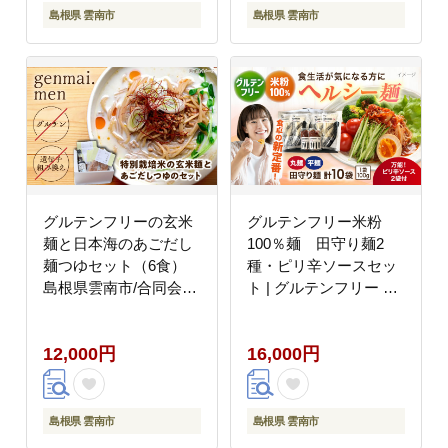
島根県 雲南市
島根県 雲南市
グルテンフリーの玄米
グルテンフリー米粉
麺と日本海のあごだし
100％麺 田守り麺2
麺つゆセット（6食）
種・ピリ辛ソースセッ
島根県雲南市/合同会
ト | グルテンフリー 米
社 宮内舎 [AIBM002]
粉 麺 田守り麺 ピリ辛
ソース 島根県雲南市/有
12,000円
16,000円
限会社木村有機農園
[AICU002]
島根県 雲南市
島根県 雲南市