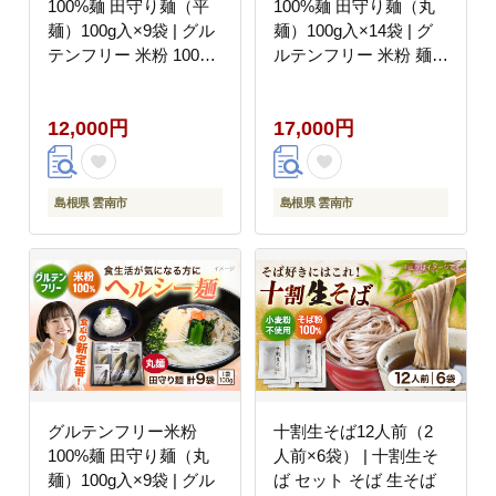
100%麺 田守り麺（平
100%麺 田守り麺（丸
麺）100g入×9袋 | グル
麺）100g入×14袋 | グ
テンフリー 米粉 100%
ルテンフリー 米粉 麺
麺 田守り麺 島根県雲南
田守り麺 丸麺 島根県雲
市/有限会社木村有機農
南市/有限会社木村有機
12,000円
17,000円
園 [AICU003]
農園 [AICU005]
島根県 雲南市
島根県 雲南市
グルテンフリー米粉
十割生そば12人前（2
100%麺 田守り麺（丸
人前×6袋） | 十割生そ
麺）100g入×9袋 | グル
ば セット そば 生そば