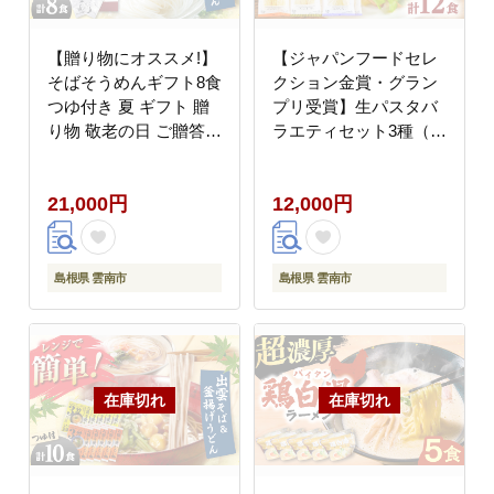
【贈り物にオススメ!】
【ジャパンフードセレ
そばそうめんギフト8食
クション金賞・グラン
つゆ付き 夏 ギフト 贈
プリ受賞】生パスタバ
り物 敬老の日 ご贈答
ラエティセット3種（各
お歳暮 お中元 島根県雲
2袋×2食入）食べ比べ
南市/有限会社本田商店
フィットチーネ リング
21,000円
12,000円
[AIDS004]
イネ スパゲッティ 生パ
スタ もちもち 島根県雲
南市/有限会社本田商店
[AIDS005]
島根県 雲南市
島根県 雲南市