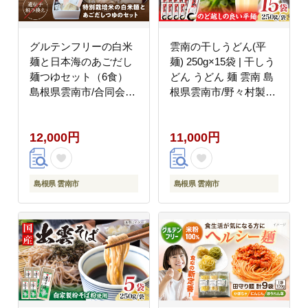
グルテンフリーの白米
雲南の干しうどん(平
麺と日本海のあごだし
麺) 250g×15袋 | 干しう
麺つゆセット（6食）
どん うどん 麺 雲南 島
島根県雲南市/合同会
根県雲南市/野々村製粉
社 宮内舎 [AIBM003]
製麺所 [AICE001]
12,000円
11,000円
島根県 雲南市
島根県 雲南市