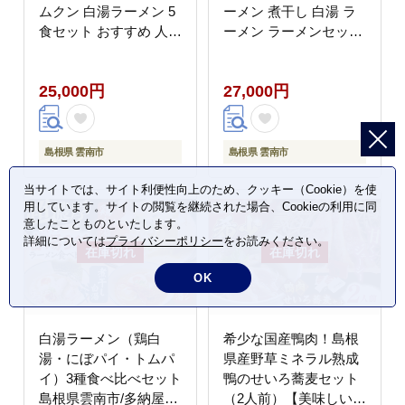
ムクン 白湯ラーメン 5
ーメン 煮干し 白湯 ラ
食セット おすすめ 人気
ーメン ラーメンセット
島根県雲南市/多納屋
島根県雲南市/多納屋
[AIBW002]
[AIBW003]
25,000円
27,000円
島根県 雲南市
島根県 雲南市
当サイトでは、サイト利便性向上のため、クッキー（Cookie）を使
用しています。サイトの閲覧を継続された場合、Cookieの利用に同
意したことものといたします。
詳細については
プライバシーポリシー
をお読みください。
OK
白湯ラーメン（鶏白
希少な国産鴨肉！島根
湯・にぼパイ・トムパ
県産野草ミネラル熟成
イ）3種食べ比べセット
鴨のせいろ蕎麦セット
島根県雲南市/多納屋
（2人前）【美味しい食