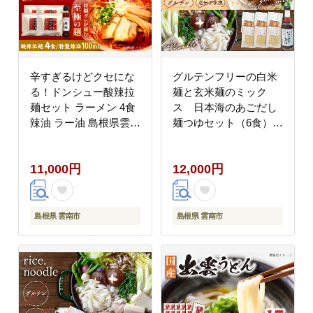
辛すぎるけどクセにな
グルテンフリーの白米
る！ドンシュー酸辣拉
麺と玄米麺のミック
麺セット ラーメン 4食
ス 日本海のあごだし
辣油 ラー油 島根県雲南
麺つゆセット（6食）
市/株式会社 呑舟
島根県雲南市/合同会
[AIAX001]
社 宮内舎 [AIBM001]
11,000円
12,000円
島根県 雲南市
島根県 雲南市