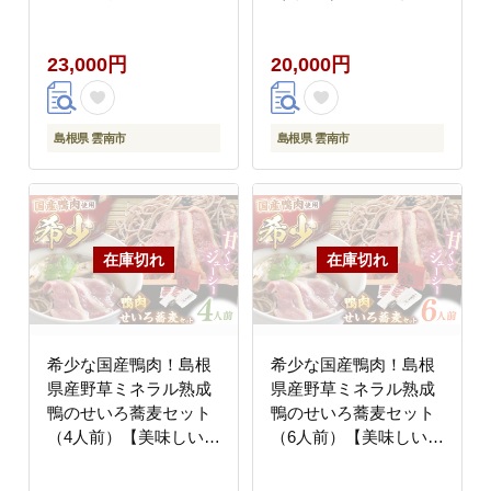
[AIBW004]
べ方レシピ付き】出雲
そば 十割蕎麦 鴨肉 か
23,000円
20,000円
も肉 島根県雲南市/鴨専
門店カナール
[AIDC004]
島根県 雲南市
島根県 雲南市
希少な国産鴨肉！島根
希少な国産鴨肉！島根
県産野草ミネラル熟成
県産野草ミネラル熟成
鴨のせいろ蕎麦セット
鴨のせいろ蕎麦セット
（4人前）【美味しい食
（6人前）【美味しい食
べ方レシピ付き】出雲
べ方レシピ付き】出雲
そば 十割蕎麦 鴨肉 か
そば 十割蕎麦 鴨肉 か