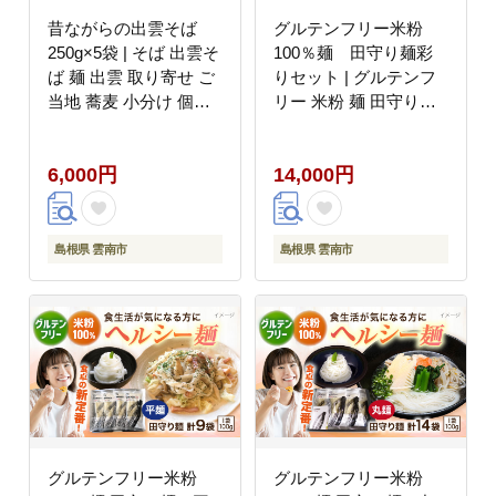
昔ながらの出雲そば
グルテンフリー米粉
250g×5袋 | そば 出雲そ
100％麺 田守り麺彩
ば 麺 出雲 取り寄せ ご
りセット | グルテンフ
当地 蕎麦 小分け 個包
リー 米粉 麺 田守り麺
装 便利 備蓄 乾麺 保存
彩りセット 島根県雲南
食 常温 保管 人気 大容
市/有限会社木村有機農
6,000円
14,000円
量 国内製造 島根県雲南
園 [AICU001]
市/野々村製粉製麺所
[AICE003]
島根県 雲南市
島根県 雲南市
グルテンフリー米粉
グルテンフリー米粉