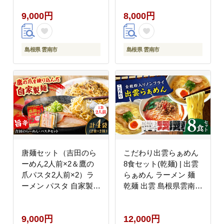
薬味 島根県雲南市/有限
旨辛 ピリ辛 スープ付き
9,000円
8,000円
会社 田井産業
ラーメンキット 島根県
[AICY001]
雲南市/有限会社田井産
業 [AICY004]
島根県 雲南市
島根県 雲南市
唐麺セット（吉田のら
こだわり出雲らぁめん
ーめん2人前×2＆鷹の
8食セット(乾麺) | 出雲
爪パスタ2人前×2）ラ
らぁめん ラーメン 麺
ーメン パスタ 自家製麺
乾麺 出雲 島根県雲南
旨辛乾麺 唐辛子 辛麺
市/株式会社出雲たかは
詰め合わせ ギフト 島根
し [AIAM004]
9,000円
12,000円
県雲南市/有限会社田井