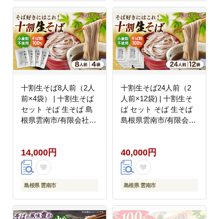
十割生そば8人前（2人
十割生そば24人前（2
前×4袋） | 十割生そば
人前×12袋) | 十割生そ
セット そば 生そば 島
ば セット そば 生そば
根県雲南市/有限会社木
島根県雲南市/有限会社
村有機農園 [AICU007]
木村有機農園
[AICU009]
14,000円
40,000円
島根県 雲南市
島根県 雲南市