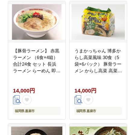
【豚骨ラーメン】 赤黒
うまかっちゃん 博多か
ラーメン （6食×4箱）
らし高菜風味 30食（5
合計24食 セット 長浜
袋×6パック） 豚骨ラー
ラーメン らーめん 即席
メン からし高菜 高菜
麺 ストレート麺 極細麺
ラーメン 豚骨 とんこつ
生麺 生ラーメン 豚骨
袋ラーメン
14,000円
14,000円
豚骨スープ 保存食 非常
食 インスタントラーメ
ン
福岡県 嘉麻市
福岡県 嘉麻市