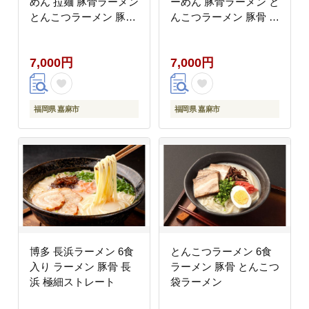
めん 拉麺 豚骨ラーメン
ーめん 豚骨ラーメン と
とんこつラーメン 豚骨
んこつラーメン 豚骨 と
とんこつ 久留米ラーメ
んこつ 麺 麺類 ラーメ
ン 中細ストレート麺 麺
ンセット 化学調味料不
7,000円
7,000円
麺類 料理 豚骨スープ
使用 合成着色料不使用
博多屋台
福岡県 嘉麻市
福岡県 嘉麻市
博多 長浜ラーメン 6食
とんこつラーメン 6食
入り ラーメン 豚骨 長
ラーメン 豚骨 とんこつ
浜 極細ストレート
袋ラーメン