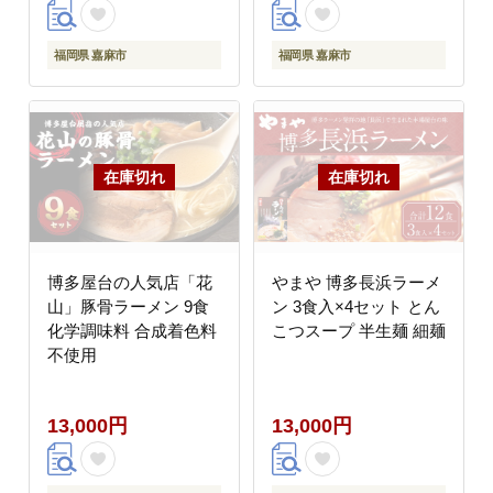
博多屋台
福岡県 嘉麻市
福岡県 嘉麻市
博多屋台の人気店「花
やまや 博多長浜ラーメ
山」豚骨ラーメン 9食
ン 3食入×4セット とん
化学調味料 合成着色料
こつスープ 半生麺 細麺
不使用
13,000円
13,000円