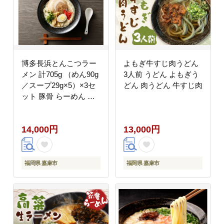
博多長浜とんこつラー
よもぎ牛すじ肉うどん
メン 計705g （めん90g
3人前 うどん よもぎう
／スープ29g×5）×3セ
どん 肉うどん 牛すじ肉
ット 豚骨 らーめん 麺
細? 濃厚 とんこつ
14,000円
13,000円
福岡県 嘉麻市
福岡県 嘉麻市