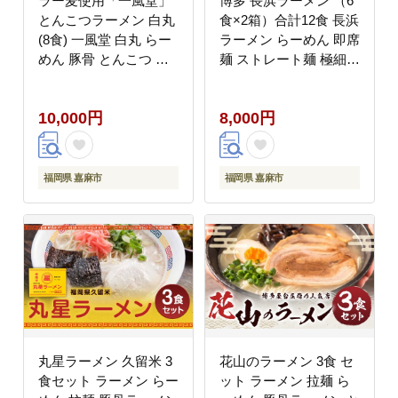
ラー麦使用「一風堂」
博多 長浜ラーメン （6
とんこつラーメン 白丸
食×2箱）合計12食 長浜
(8食) 一風堂 白丸 らー
ラーメン らーめん 即席
めん 豚骨 とんこつ 豚
麺 ストレート麺 極細麺
骨スープ ストレート麺
生麺 生ラーメン 豚骨
豚骨スープ 保存食 非常
10,000円
8,000円
食 インスタントラーメ
ン
福岡県 嘉麻市
福岡県 嘉麻市
丸星ラーメン 久留米 3
花山のラーメン 3食 セ
食セット ラーメン らー
ット ラーメン 拉麺 ら