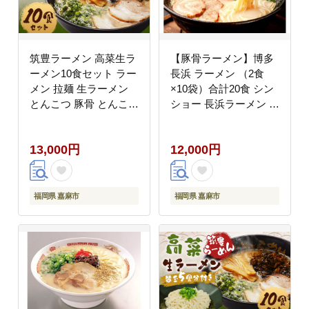
筑豊ラーメン 高菜生ラ
【豚骨ラーメン】博多
ーメン10食セット ラー
長浜 ラーメン （2食
メン 拉麺 生ラーメン
×10袋）合計20食 シン
とんこつ 豚骨 とんこつ
ショー 長浜ラーメン ら
ラーメン 豚骨ラーメン
ーめん 即席麺 生麺 生
辛子高菜 高菜 筑豊ラー
ラーメン 豚骨 豚骨スー
13,000円
12,000円
メン セット 福岡県 嘉
プ 保存食 非常食 イン
麻市 冷蔵
スタントラーメン
福岡県 嘉麻市
福岡県 嘉麻市