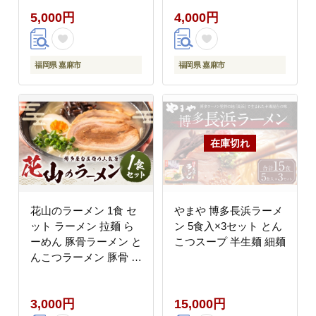
5,000円
4,000円
福岡県 嘉麻市
福岡県 嘉麻市
花山のラーメン 1食 セ
やまや 博多長浜ラーメ
ット ラーメン 拉麺 ら
ン 5食入×3セット とん
ーめん 豚骨ラーメン と
こつスープ 半生麺 細麺
んこつラーメン 豚骨 と
んこつ 麺 麺類 ラーメ
ンセット 化学調味料不
3,000円
15,000円
使用 合成着色料不使用