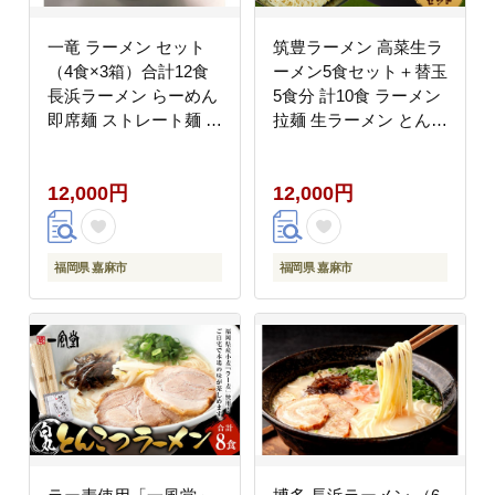
一竜 ラーメン セット
筑豊ラーメン 高菜生ラ
（4食×3箱）合計12食
ーメン5食セット＋替玉
長浜ラーメン らーめん
5食分 計10食 ラーメン
即席麺 ストレート麺 極
拉麺 生ラーメン とんこ
細麺 生麺 生ラーメン
つ 豚骨 とんこつラーメ
豚骨 豚骨スープ 保存食
ン 豚骨ラーメン 替え玉
12,000円
12,000円
非常食 インスタントラ
替玉 替え玉付き 替玉付
ーメン
き 辛子高菜 高菜 筑豊
ラーメン セット 福岡県
嘉麻市 冷蔵
福岡県 嘉麻市
福岡県 嘉麻市