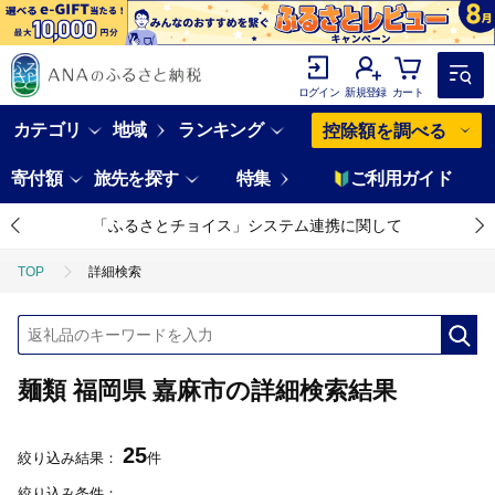
ログイン
新規登録
カート
カテゴリ
地域
ランキング
控除額を調べる
寄付額
旅先を探す
特集
ご利用ガイド
「ふるさとチョイス」システム連携に関して
TOP
詳細検索
麺類 福岡県 嘉麻市の詳細検索結果
25
絞り込み結果：
件
絞り込み条件：