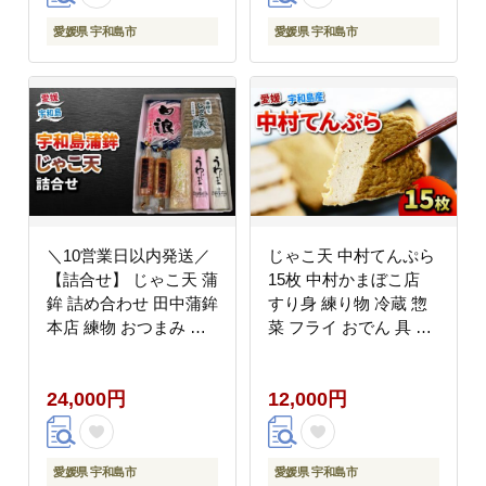
でん 具 出汁 だし 小分
ねりもの 練り製品 さつ
け 詰合せ 酒 おつまみ
ま揚げ 惣菜 フライ 小
愛媛県 宇和島市
愛媛県 宇和島市
肴 魚肉加工品 国産 愛
分け 酒 おつまみ 肴 魚
媛 宇和島 C012-045001
肉 水産 加工品 特産品
郷土料理 国産 愛媛 宇
和島 C010-003001
＼10営業日以内発送／
じゃこ天 中村てんぷら
【詰合せ】 じゃこ天 蒲
15枚 中村かまぼこ店
鉾 詰め合わせ 田中蒲鉾
すり身 練り物 冷蔵 惣
本店 練物 おつまみ 竹
菜 フライ おでん 具 出
輪 かまぼこ C024-
汁 だし てんぷら 天ぷ
045010
ら かま天 かまぼこ 揚
24,000円
12,000円
げかまぼこ 蒲鉾 カマボ
コ グルメ 贈り物 練り
物 練物 郷土料理 酒 お
つまみ 加工品 特産品
愛媛県 宇和島市
愛媛県 宇和島市