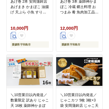
あげ巻 2本 安岡蒲鉾店
あげ巻 3本 薬師神かま
あげまき かまぼこ 油揚
ぼこ 冷蔵 郷土料理 お
げ 天ぷら 小魚 すり身
つまみ 肴 魚肉加工品
練り物 ねりもの 練り製
特産品 愛媛 宇和島
品 冷蔵 惣菜 フライ お
C012-019003
10,000円
12,000円
でん 具 出汁 だし 小分
け 酒 おつまみ 肴 魚肉
水産 加工品 特産品 郷
土料理 国産 愛媛 宇和
愛媛県 宇和島市
愛媛県 宇和島市
島 C010-020006
＼10営業日以内発送／
＼10営業日以内発送／
数量限定 訳あり じゃこ
じゃこカツ 9枚 3枚×3
天 16枚 薬師神かまぼ
袋 安岡蒲鉾店 じゃこ天