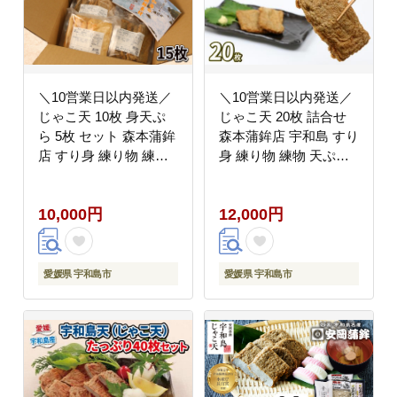
＼10営業日以内発送／
＼10営業日以内発送／
じゃこ天 10枚 身天ぷ
じゃこ天 20枚 詰合せ
ら 5枚 セット 森本蒲鉾
森本蒲鉾店 宇和島 すり
店 すり身 練り物 練物
身 練り物 練物 天ぷら
天ぷら 蒲鉾 かまぼこ
蒲鉾 かまぼこ 揚げかま
揚げかまぼこ さつま揚
ぼこ さつま揚げ 冷蔵
10,000円
12,000円
げ 冷蔵 惣菜 お弁当 フ
惣菜 お弁当 フライ お
ライ おでん 具 出汁 だ
でん 具 出汁 だし 10枚
し 小分け 郷土料理 酒
ずつ 小分け 郷土料理
おつまみ 肴 魚肉加工品
酒 おつまみ 肴 魚肉加
愛媛県 宇和島市
愛媛県 宇和島市
特産品 国産 愛媛 宇和
工品 特産品 国産 愛媛
島 C010-046004
宇和島産 C012-046002