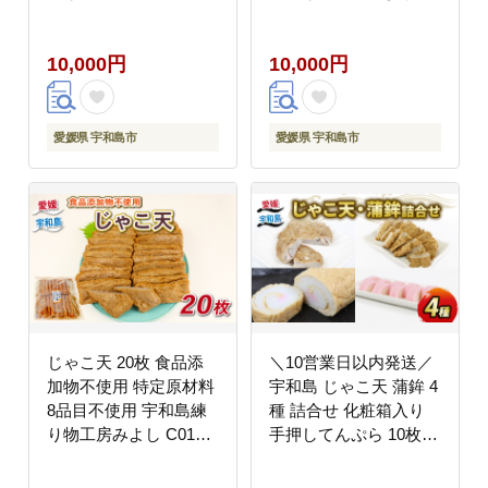
かま天 かまぼこ カマボ
C010-061009
コ 揚げかまぼこ 蒲鉾
10,000円
10,000円
すり身 練り物 練物 冷
蔵 惣菜 フライ おでん
具 出汁 だし 郷土料理
酒 おつまみ 加工品 特
愛媛県 宇和島市
愛媛県 宇和島市
産品 愛媛 宇和島 C010-
013006
じゃこ天 20枚 食品添
＼10営業日以内発送／
加物不使用 特定原材料
宇和島 じゃこ天 蒲鉾 4
8品目不使用 宇和島練
種 詰合せ 化粧箱入り
り物工房みよし C014-
手押してんぷら 10枚
061010
野菜てんぷら 5枚 揚巻
1本 紅かまぼこ 1本 野