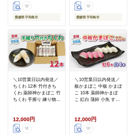
冷蔵 惣菜 フライ おで
コ 冷蔵 惣菜 フライ お
ん だし 小分け 酒 おつ
でん だし 小分け 酒 お
まみ 肴 水産 加工品 特
つまみ 肴 特産品 郷土
愛媛県 宇和島市
愛媛県 宇和島市
産品 郷土料理 お中元
料理 お中元 国産 愛媛
国産 愛媛 宇和島 C012-
宇和島 C012-019002
019001
＼10営業日以内発送／
＼10営業日以内発送／
ちくわ 12本 竹付きち
板かまぼこ 中板 かまぼ
くわ 薬師神かまぼこ 竹
こ 10本 薬師神かまぼ
ちくわ 手握り 練り物
こ 紅白 蒲鉾 小魚 すり
さつま揚げ かまぼこ 揚
身 練り物 ねりもの カ
げかまぼこ 天ぷら てん
マボコ お祝い お中元
12,000円
12,000円
ぷら 竹輪 小魚 すり身
おせち 冷蔵 惣菜 小分
練り物 冷蔵 惣菜 おで
け 酒 おつまみ 肴 魚肉
ん だし 小分け 酒 おつ
水産 加工品 特産品 郷