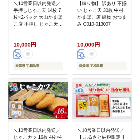
＼10営業日以内発送／
【練り物】 訳あり 不揃
手押しじゃこ天 14枚 7
い じゃこ天 30枚 中村
枚×2パック 大山かまぼ
かまぼこ店 練物 おつま
こ店 手押し じゃこ天
み C010-013007
すり身 練り物 冷蔵 惣
菜 フライ おでん 具 出
10,000円
10,000円
汁 だし 郷土料理 酒 お
つまみ 肴 魚肉加工品
特産品 愛媛 宇和島
C010-007003
愛媛県 宇和島市
愛媛県 宇和島市
＼10営業日以内発送／
＼10営業日以内発送／
じゃこカツ 16枚 4枚×4
【 ふるさと納税限定 】