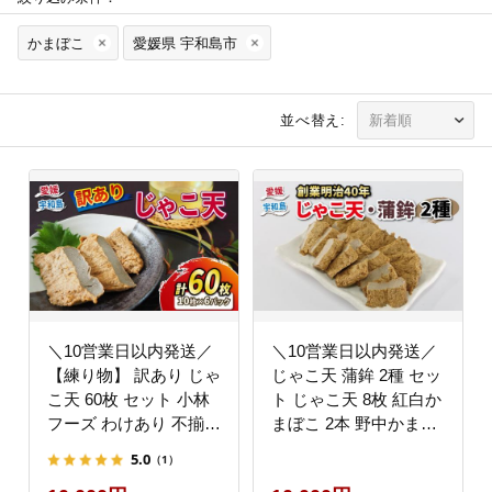
かまぼこ
愛媛県 宇和島市
並べ替え:
＼10営業日以内発送／
＼10営業日以内発送／
【練り物】 訳あり じゃ
じゃこ天 蒲鉾 2種 セッ
こ天 60枚 セット 小林
ト じゃこ天 8枚 紅白か
フーズ わけあり 不揃い
まぼこ 2本 野中かまぼ
練物 C010-070003
こ店 すり身 練り物 さ
5.0
（1）
つま揚げ かまぼこ 揚げ