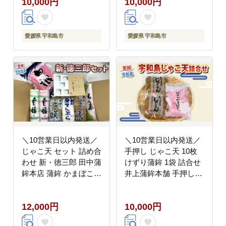
10,000円
10,000円
かまぼこ 天ぷら おかず
冷蔵 惣菜 フライ おで
ん だし 小分け 郷土料
理 酒 おつまみ 肴 特産
愛媛県 宇和島市
愛媛県 宇和島市
品 お中元 国産 愛媛 宇
和島 C010-014001
＼10営業日以内発送／
＼10営業日以内発送／
じゃこ天 セット 詰め合
手押し じゃこ天 10枚
わせ 新・徳三郎 田中蒲
けずり蒲鉾 1袋 詰合せ
鉾本店 蒲鉾 かまぼこ
井上蒲鉾本舗 手押しじ
揚げかまぼこ ちくわ 竹
ゃこ天 手作り 蒲鉾 け
輪 削りかまぼこ 練り物
ずりかまぼこ かまぼこ
12,000円
10,000円
はらんぼ てんぷら すり
揚げかまぼこ 天ぷら 冷
身 冷蔵 惣菜 フライ お
蔵 小魚 すり身 練り物