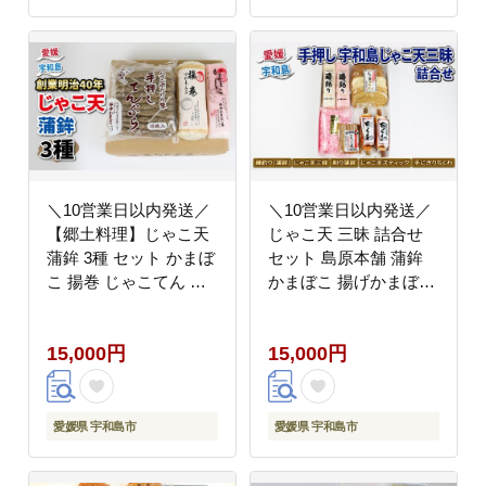
愛媛 宇和島 C012-
013004
＼10営業日以内発送／
＼10営業日以内発送／
【郷土料理】じゃこ天
じゃこ天 三昧 詰合せ
蒲鉾 3種 セット かまぼ
セット 島原本舗 蒲鉾
こ 揚巻 じゃこてん 野
かまぼこ 揚げかまぼこ
中かまぼこ店 C015-
ちくわ 竹輪 手押し 手
014002
作り じゃこ天スティッ
15,000円
15,000円
ク 削り蒲鉾 すり身 練
り物 冷蔵 惣菜 フライ
アレンジ 小分け 酒 お
つまみ 肴 魚肉 水産 加
愛媛県 宇和島市
愛媛県 宇和島市
工品 特産品 郷土料理
国産 愛媛 宇和島 C015-