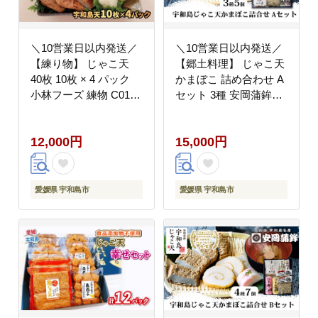
＼10営業日以内発送／
＼10営業日以内発送／
【練り物】 じゃこ天
【郷土料理】 じゃこ天
40枚 10枚 × 4 パック
かまぼこ 詰め合わせ A
小林フーズ 練物 C012-
セット 3種 安岡蒲鉾店
070001
つみれ 蒲鉾 かまぼこ
赤白 天ぷら C015-
12,000円
15,000円
020001
愛媛県 宇和島市
愛媛県 宇和島市