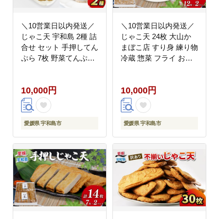
＼10営業日以内発送／
＼10営業日以内発送／
じゃこ天 宇和島 2種 詰
じゃこ天 24枚 大山か
合せ セット 手押してん
まぼこ店 すり身 練り物
ぷら 7枚 野菜てんぷら
冷蔵 惣菜 フライ おで
5枚 野中かまぼこ店 お
ん 具 出汁 だし 郷土料
中元 初節句 お正月 お
理 酒 おつまみ 肴 魚肉
10,000円
10,000円
土産 ごちそう すり身
加工品 特産品 愛媛 宇
練り物 ねりもの 惣菜
和島 C010-007002
おでん 具 出汁 だし 小
分け 郷土料理 酒 おつ
愛媛県 宇和島市
愛媛県 宇和島市
まみ 肴 魚肉加工品 特
産品 国産 愛媛 C010-
014003