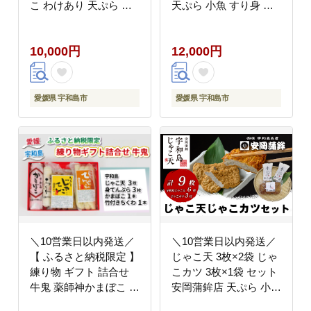
こ わけあり 天ぷら 小
天ぷら 小魚 すり身 練
魚 すり身 練り物 さつ
り物 ねりもの 練り製品
ま揚げ かまぼこ 揚げか
さつま揚げ 冷蔵 惣菜
10,000円
12,000円
まぼこ 冷蔵 惣菜 フラ
フライ おでん 具 出汁
イ おでん だし 小分け
だし 小分け 酒 おつま
酒 おつまみ 肴 魚肉 水
み 肴 魚肉 水産 加工品
産 加工品 特産品 郷土
特産品 郷土料理 国産
愛媛県 宇和島市
愛媛県 宇和島市
料理 お祝い お中元 国
愛媛 宇和島 C012-
産 愛媛 宇和島 C010-
020009
019008
＼10営業日以内発送／
＼10営業日以内発送／
【 ふるさと納税限定 】
じゃこ天 3枚×2袋 じゃ
練り物 ギフト 詰合せ
こカツ 3枚×1袋 セット
牛鬼 薬師神かまぼこ じ
安岡蒲鉾店 天ぷら 小魚
ゃこ天 さつま揚げ かま
すり身 練り物 ねりもの