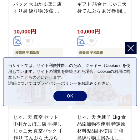
パック 大山かまぼこ店
ギフト 詰合せ じゃこ天
すり身 練り物 冷蔵 惣
身てんぷら あげ巻 闘牛
菜 フライ おでん 具 出
薬師神かまぼこ 身天ぷ
汁 だし 郷土料理 酒 お
ら 揚巻 小魚 すり身 練
10,000円
10,000円
つまみ 肴 魚肉加工品
り物 冷蔵 惣菜 フライ
特産品 愛媛 宇和島
おでん 具 出汁 だし 小
C010-007004
分け 酒 おつまみ 肴 魚
肉 水産 加工品 特産品
愛媛県 宇和島市
愛媛県 宇和島市
郷土料理 国産 愛媛 宇
和島 C010-019009
当サイトでは、サイト利便性向上のため、クッキー（Cookie）を使
用しています。サイトの閲覧を継続された場合、Cookieの利用に同
意したことものといたします。
詳細については
プライバシーポリシー
をお読みください。
OK
じゃこ天 真空 セット
じゃこ天 魚団子 1kg 食
中村かまぼこ店 手押し
品添加物不使用 特定原
じゃこ天 真空パック 手
材料8品目不使用 宇和
作り てんぷら 天ぷら
島練り物工房みよし