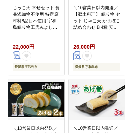
じゃこ天 幸せセット 食
＼10営業日以内発送／
品添加物不使用 特定原
【郷土料理】 練り物 セ
材料8品目不使用 宇和
ット じゃこ天 かまぼこ
島練り物工房みよし
詰め合わせ B 4種 安岡
C022-061003
蒲鉾店 蒲鉾 おつまみ
C026-020002
22,000円
26,000円
愛媛県 宇和島市
愛媛県 宇和島市
＼10営業日以内発送／
＼10営業日以内発送／