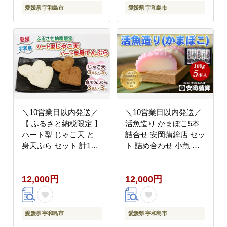
まみ 肴 加工品 特産品
土料理 国産 愛媛 宇和
愛媛県 宇和島市
愛媛県 宇和島市
郷土料理 お中元 国産
島 C012-019005
愛媛 宇和島 C012-
019004
＼10営業日以内発送／
＼10営業日以内発送／
【 ふるさと納税限定 】
活魚造り かまぼこ5本
ハート型 じゃこ天 と
詰合せ 安岡蒲鉾店 セッ
身天ぷら セット 計18
ト 詰め合わせ 小魚 す
枚 薬師神かまぼこ 小魚
り身 練り物 ねりもの
練り物 さつま揚げ かま
練り製品 冷蔵 惣菜 フ
12,000円
12,000円
ぼこ 揚げかまぼこ 天ぷ
ライ おでん 具 出汁 だ
ら 蒲鉾 冷蔵 惣菜 フラ
し 小分け 酒 おつまみ
イ おでん だし 小分け
肴 魚肉 水産 加工品 特
酒 おつまみ 肴 特産品
産品 郷土料理 国産 愛
愛媛県 宇和島市
愛媛県 宇和島市
郷土料理 お中元 国産
媛 宇和島 C012-020007