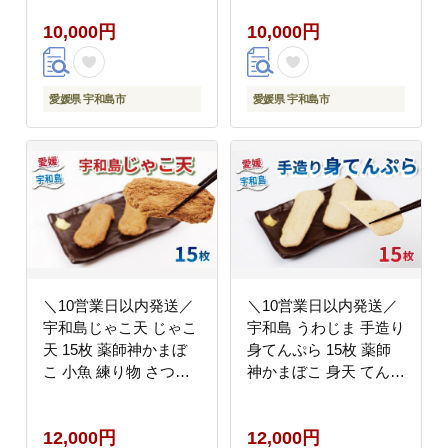
ぼこ 揚げかまぼこ 身天
練り製品 さつま揚げ 冷
10,000円
10,000円
ぷら ちくわ 竹輪 蒲鉾
蔵 惣菜 フライ おでん
あげ巻 冷蔵 惣菜 おで
具 出汁 だし 小分け 酒
ん 具 出汁 だし 小分け
おつまみ 肴 魚肉 水産
酒 おつまみ 肴 特産品
加工品 特産品 郷土料理
愛媛県 宇和島市
愛媛県 宇和島市
郷土料理 お中元 国産
国産 愛媛 宇和島 C010-
愛媛 宇和島 C010-
020008
019007
＼10営業日以内発送／
＼10営業日以内発送／
宇和島じゃこ天 じゃこ
宇和島 うわじま 手造り
天 15枚 薬師神かまぼ
身てんぷら 15枚 薬師
こ 小魚 練り物 さつま
神かまぼこ 身天 てんぷ
揚げ かまぼこ 揚げかま
ら 小魚 すり身 練り物
ぼこ 天ぷら てんぷら
さつま揚げ かまぼこ 揚
12,000円
12,000円
かまぼこ 蒲鉾 カマボコ
げかまぼこ 蒲鉾 カマボ