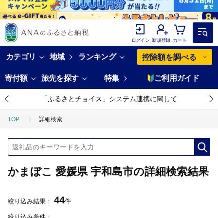
ログイン
新規登録
カート
カテゴリ
地域
ランキング
控除額を調べる
寄付額
旅先を探す
特集
ご利用ガイド
「ふるさとチョイス」システム連携に関して
TOP
詳細検索
かまぼこ 愛媛県 宇和島市の詳細検索結果
44
絞り込み結果：
件
絞り込み条件：