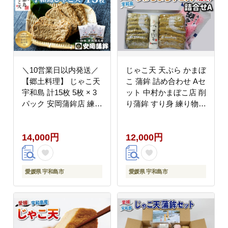
＼10営業日以内発送／
じゃこ天 天ぷら かまぼ
【郷土料理】 じゃこ天
こ 蒲鉾 詰め合わせ Aセ
宇和島 計15枚 5枚 × 3
ット 中村かまぼこ店 削
パック 安岡蒲鉾店 練り
り蒲鉾 すり身 練り物
物 じゃこてん 小分け
冷蔵 惣菜 フライ てん
おつまみ 蒲鉾 かまぼこ
ぷら 天ぷら かま天 か
14,000円
12,000円
C014-020004
まぼこ 揚げかまぼこ 蒲
鉾 カマボコ グルメ 贈
り物 練り物 練物 郷土
料理 おつまみ 加工品
愛媛県 宇和島市
愛媛県 宇和島市
特産品 愛媛 宇和島
C012-013001