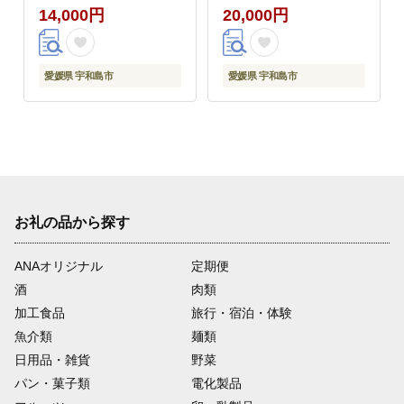
14,000円
20,000円
中かまぼこ店 贈り物 紅
蒲鉾 かまぼこ 練り物
惣菜 おでん 具 出汁 だ
し 小分け 郷土料理 酒
愛媛県 宇和島市
愛媛県 宇和島市
おつまみ 肴 特産品 国
産 愛媛 C020-014004
お礼の品から探す
ANAオリジナル
定期便
酒
肉類
加工食品
旅行・宿泊・体験
魚介類
麺類
日用品・雑貨
野菜
パン・菓子類
電化製品