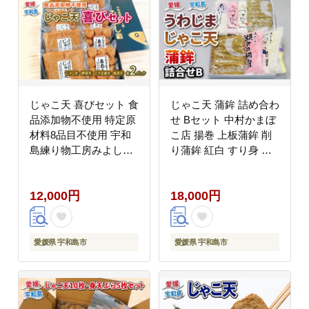
025001
じゃこ天 喜びセット 食
じゃこ天 蒲鉾 詰め合わ
品添加物不使用 特定原
せ Bセット 中村かまぼ
材料8品目不使用 宇和
こ店 揚巻 上板蒲鉾 削
島練り物工房みよし
り蒲鉾 紅白 すり身 練
C012-061001
り物 冷蔵 惣菜 フライ
だし てんぷら 天ぷら
12,000円
18,000円
かま天 かまぼこ 揚げか
まぼこ 蒲鉾 カマボコ
練り物 練物 郷土料理
酒 おつまみ 加工品 特
愛媛県 宇和島市
愛媛県 宇和島市
産品 愛媛 宇和島 C018-
013002