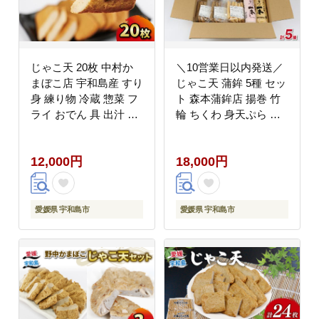
じゃこ天 20枚 中村か
＼10営業日以内発送／
まぼこ店 宇和島産 すり
じゃこ天 蒲鉾 5種 セッ
身 練り物 冷蔵 惣菜 フ
ト 森本蒲鉾店 揚巻 竹
ライ おでん 具 出汁 だ
輪 ちくわ 身天ぷら す
し てんぷら 天ぷら か
り身 練り物 練物 天ぷ
ま天 かまぼこ 揚げかま
ら 蒲鉾 かまぼこ 揚げ
12,000円
18,000円
ぼこ 蒲鉾 カマボコ グ
かまぼこ 冷蔵 惣菜 お
ルメ 贈り物 練り物 練
弁当 フライ おでん 具
物 郷土料理 酒 おつま
出汁 だし 小分け 郷土
み 加工品 特産品 愛媛
料理 酒 おつまみ 肴 魚
愛媛県 宇和島市
愛媛県 宇和島市
宇和島 C012-013003
肉加工品 特産品 国産
愛媛 宇和島産 C018-
046003