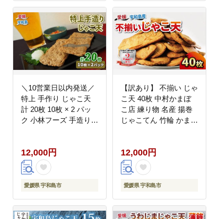
愛媛 宇和島 C012-
019006
＼10営業日以内発送／
【訳あり】 不揃い じゃ
特上 手作り じゃこ天
こ天 40枚 中村かまぼ
計 20枚 10枚 × 2 パッ
こ店 練り物 名産 揚巻
ク 小林フーズ 手造り
じゃこてん 竹輪 かまぼ
すり身 冷蔵 プレゼント
こ 蒲鉾 おつまみ C012-
ギフト 惣菜 練り物 練
013005
12,000円
12,000円
物 さつま揚げ 蒲鉾 か
まぼこ フライ おでん
具 出汁 小分け 郷土料
理 酒 おつまみ 肴 魚肉
愛媛県 宇和島市
愛媛県 宇和島市
加工品 特産品 国産 愛
媛 宇和島 C012-070002