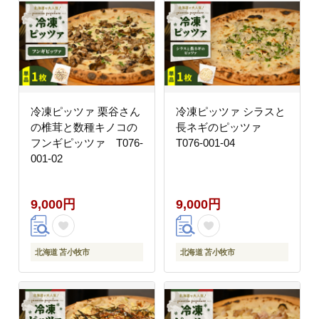
冷凍ピッツァ 栗谷さん
冷凍ピッツァ シラスと
の椎茸と数種キノコの
長ネギのピッツァ
フンギピッツァ T076-
T076-001-04
001-02
9,000円
9,000円
北海道 苫小牧市
北海道 苫小牧市