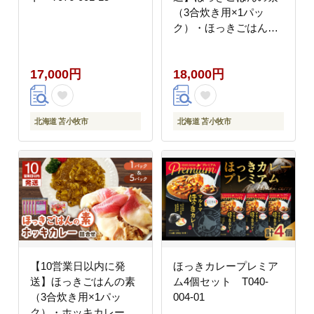
（3合炊き用×1パッ
ク）・ほっきごはんの
具（2合炊き用×1パッ
ク）・ホッキカレー（1
17,000円
18,000円
人前×3パック）詰合
せ T051-007
北海道 苫小牧市
北海道 苫小牧市
【10営業日以内に発
ほっきカレープレミア
送】ほっきごはんの素
ム4個セット T040-
（3合炊き用×1パッ
004-01
ク）・ホッキカレー（1