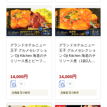
グランドホテルニュー
グランドホテルニュー
王子 グルメセレクショ
王子 グルメセレクショ
ン Oji Kitchen 海老のチ
ン Oji Kitchen 海老のチ
リソース煮とビーフス
リソース煮（1袋2人
トロガノフのセット（1
前）×2袋 T048-011-
袋2人前）×各1袋
02
14,000円
14,000円
T048-013-01
北海道 苫小牧市
北海道 苫小牧市