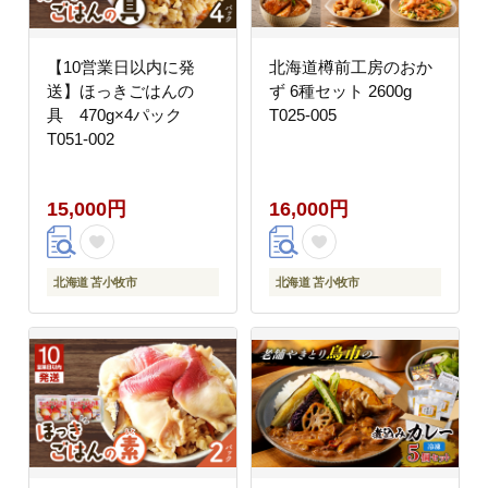
【10営業日以内に発
北海道樽前工房のおか
送】ほっきごはんの
ず 6種セット 2600g
具 470g×4パック
T025-005
T051-002
15,000円
16,000円
北海道 苫小牧市
北海道 苫小牧市