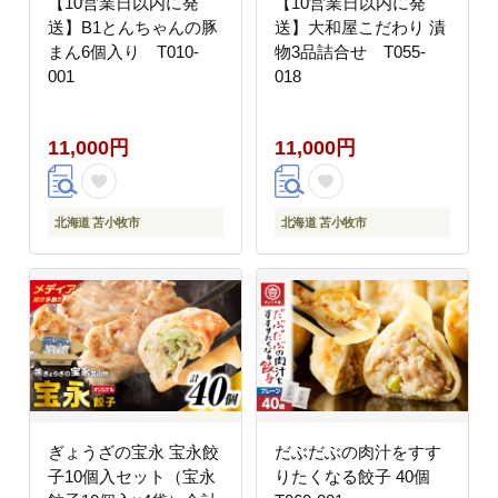
【10営業日以内に発
【10営業日以内に発
送】B1とんちゃんの豚
送】大和屋こだわり 漬
まん6個入り T010-
物3品詰合せ T055-
001
018
11,000円
11,000円
北海道 苫小牧市
北海道 苫小牧市
ぎょうざの宝永 宝永餃
だぶだぶの肉汁をすす
子10個入セット（宝永
りたくなる餃子 40個