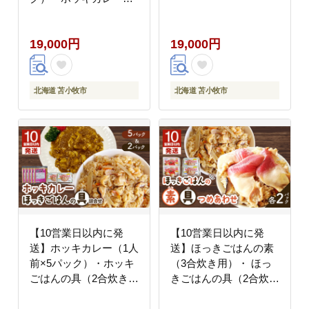
人前×5パック）詰合
せ T051-005
19,000円
19,000円
北海道 苫小牧市
北海道 苫小牧市
【10営業日以内に発
【10営業日以内に発
送】ホッキカレー（1人
送】ほっきごはんの素
前×5パック）・ホッキ
（3合炊き用）・ ほっ
ごはんの具（2合炊き用
きごはんの具（2合炊き
×2パック）詰合せ
用） 各2パック詰合
T051-006
せ T051-004