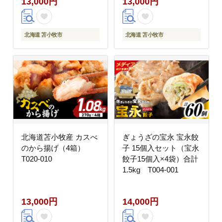
13,000円
13,000円
北海道 苫小牧市
北海道 苫小牧市
北海道苫小牧産 カスべ
ぎょうざの宝永 宝永餃
のから揚げ（4箱）
子 15個入セット（宝永
T020-010
餃子15個入×4袋）合計
1.5kg T004-001
13,000円
14,000円