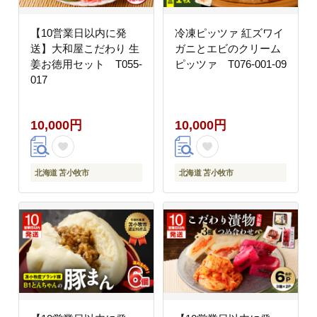
【10営業日以内に発
冷凍ピッツァ 紅ズワイ
送】大和屋こだわり 生
ガニとエビのクリーム
姜お徳用セット T055-
ピッツァ T076-001-09
017
10,000円
10,000円
北海道 苫小牧市
北海道 苫小牧市