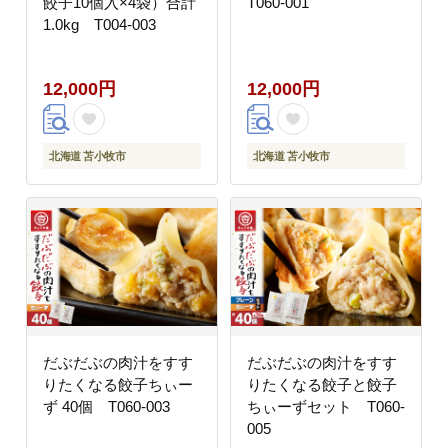
餃子10個入×4袋）合計
T060-001
1.0kg T004-003
12,000円
12,000円
北海道 苫小牧市
北海道 苫小牧市
だぶだぶの肉汁をすす
だぶだぶの肉汁をすす
りたくなる餃子ちぃー
りたくなる餃子と餃子
ず 40個 T060-003
ちぃーずセット T060-
005