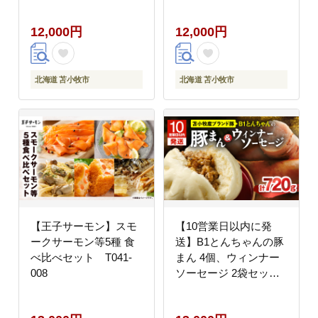
12,000円
12,000円
北海道 苫小牧市
北海道 苫小牧市
【王子サーモン】スモ
【10営業日以内に発
ークサーモン等5種 食
送】B1とんちゃんの豚
べ比べセット T041-
まん 4個、ウィンナー
008
ソーセージ 2袋セッ
ト T010-002-01