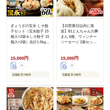
ぎょうざの宝永 しそ餃
【10営業日以内に発
子セット（宝永餃子 15
送】B1とんちゃんの豚
個入×2袋＆しそ餃子 15
まん 6個、ウィンナー
個入×2袋）合計1.5kg
ソーセージ 2袋セッ
T004-004
ト T010-002-02
15,000円
15,000円
北海道 苫小牧市
北海道 苫小牧市