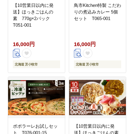
【10営業日以内に発
鳥市Kitchen特製 こだわ
送】ほっきごはんの
りの煮込みカレー 5個
素 770g×2パック
セット T065-001
T051-001
16,000円
16,000円
北海道 苫小牧市
北海道 苫小牧市
ポポラーレお試しセッ
【10営業日以内に発
ト T076-001-15
送】ほっきごはんの素