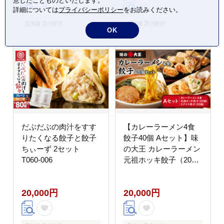
意したことものといたします。
詳細については
プライバシーポリシー
をお読みください。
北海道 苫小牧市
北海道 苫小牧市
OK
だぶだぶの肉汁をすす
【カレーラーメン4食
りたくなる餃子と餃子
餃子40個 Aセット】味
ちぃーず 2セット
の大王 カレーラーメン
T060-006
元祖ホッキ餃子（20
個） スタミナ餃子（20
個） T013-001
20,000円
20,000円