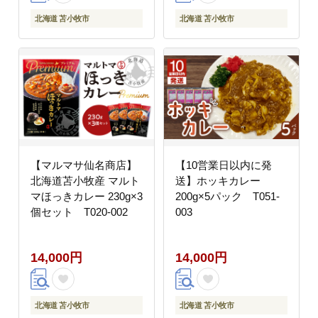
北海道 苫小牧市
北海道 苫小牧市
【マルマサ仙名商店】
【10営業日以内に発
北海道苫小牧産 マルト
送】ホッキカレー
マほっきカレー 230g×3
200g×5パック T051-
個セット T020-002
003
14,000円
14,000円
北海道 苫小牧市
北海道 苫小牧市