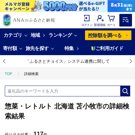
ログイン
新規登録
カート
カテゴリ
地域
ランキング
控除額を調べる
寄付額
旅先を探す
特集
ご利用ガイド
「ふるさとチョイス」システム連携に関して
TOP
詳細検索
惣菜・レトルト 北海道 苫小牧市の詳細検
索結果
117
絞り込み結果：
件