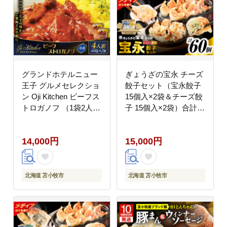
グランドホテルニュー
ぎょうざの宝永 チーズ
王子 グルメセレクショ
餃子セット（宝永餃子
ン Oji Kitchen ビーフス
15個入×2袋＆チーズ餃
トロガノフ （1袋2人
子 15個入×2袋）合計
前）×2袋 T048-012-
1.5kg T004-002
02
14,000円
15,000円
北海道 苫小牧市
北海道 苫小牧市