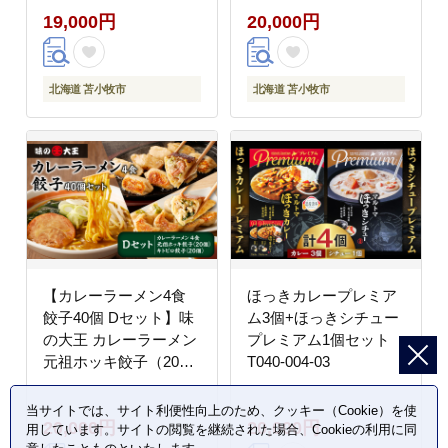
19,000円
20,000円
北海道 苫小牧市
北海道 苫小牧市
【カレーラーメン4食
ほっきカレープレミア
餃子40個 Dセット】味
ム3個+ほっきシチュー
の大王 カレーラーメン
プレミアム1個セット
元祖ホッキ餃子（20
T040-004-03
個） キトピロ餃子（20
個） T013-004
当サイトでは、サイト利便性向上のため、クッキー（Cookie）を使
20,000円
20,000円
用しています。サイトの閲覧を継続された場合、Cookieの利用に同