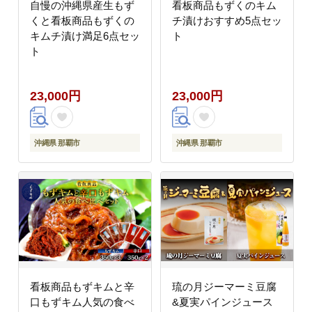
自慢の沖縄県産生もず
看板商品もずくのキム
くと看板商品もずくの
チ漬けおすすめ5点セッ
キムチ漬け満足6点セッ
ト
ト
23,000円
23,000円
沖縄県 那覇市
沖縄県 那覇市
看板商品もずキムと辛
琉の月ジーマーミ豆腐
口もずキム人気の食べ
&夏実パインジュース