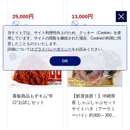
25,000円
13,000円
当サイトでは、サイト利便性向上のため、クッキー（Cookie）を使
沖縄県 那覇市
沖縄県 那覇市
用しています。サイトの閲覧を継続された場合、Cookieの利用に同
意したことものといたします。
詳細については
プライバシーポリシー
をお読みください。
OK
看板商品もずキム”辛
【鮮度抜群！】沖縄県
口”お試しセット
産 しゃぶしゃぶセット
ヤイトハタ（アーラミ
ーバイ）約300～350g
｜鍋 鍋セット 3～4人
前