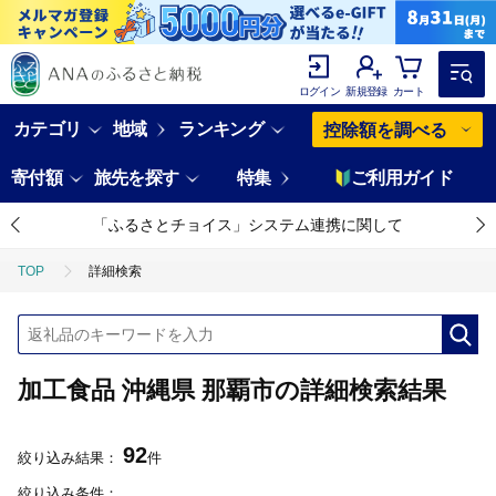
ログイン
新規登録
カート
カテゴリ
地域
ランキング
控除額を調べる
寄付額
旅先を探す
特集
ご利用ガイド
「ふるさとチョイス」システム連携に関して
TOP
詳細検索
加工食品 沖縄県 那覇市の詳細検索結果
92
絞り込み結果：
件
絞り込み条件：