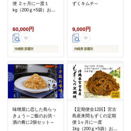
便 ２ヶ月に一度１
ずくキムチ～
kg（200ｇ×5袋）お届
け！自家製三杯酢付
き！
60,000円
9,000円
沖縄県 那覇市
沖縄県 那覇市
味噌屋に恋した島らっ
【定期便全12回】宮古
きょう～ご飯のお供・
島産来間もずくの定期
酒の肴に2個セット～
便 1ヶ月に一度
1kg（200ｇ×5袋）お届