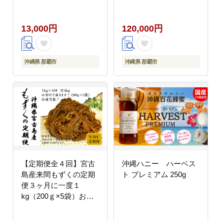
け！自家製三杯酢付
き！
13,000円
120,000円
沖縄県 那覇市
沖縄県 那覇市
【定期便全４回】宮古
沖縄ハニー ハーベス
島産来間もずくの定期
ト プレミアム 250g
便３ヶ月に一度１
kg（200ｇ×5袋）お届
け！自家製三杯酢付
き！