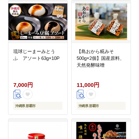
琉球じーまーみとう
【島おから糀みそ
ふ アソート63g×10P
500g×2個】国産原料、
天然発酵味噌
7,000円
11,000円
沖縄県 那覇市
沖縄県 那覇市