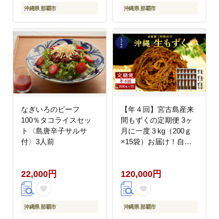
沖縄県 那覇市
沖縄県 那覇市
なぎいろのビーフ
【年４回】宮古島産来
100％タコライスセッ
間もずくの定期便 3ヶ
ト〈島唐辛子サルサ
月に一度３kg（200ｇ
付〉3人前
×15袋）お届け！自家
製三杯酢付き！
22,000円
120,000円
沖縄県 那覇市
沖縄県 那覇市