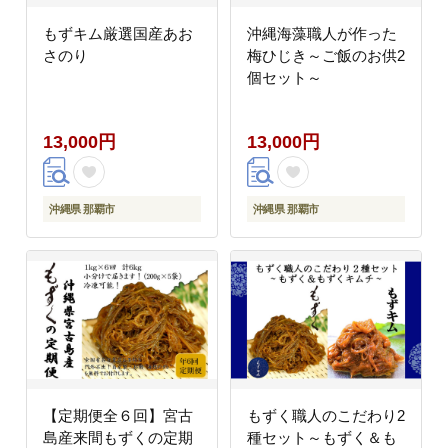
もずキム厳選国産あお
沖縄海藻職人が作った
さのり
梅ひじき～ご飯のお供2
個セット～
13,000円
13,000円
沖縄県 那覇市
沖縄県 那覇市
【定期便全６回】宮古
もずく職人のこだわり2
島産来間もずくの定期
種セット～もずく＆も