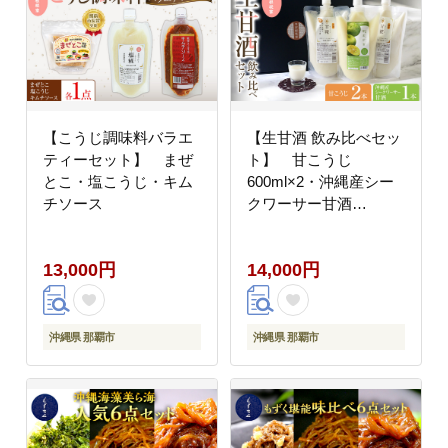
【こうじ調味料バラエ
【生甘酒 飲み比べセッ
ティーセット】 まぜ
ト】 甘こうじ
とこ・塩こうじ・キム
600ml×2・沖縄産シー
チソース
クワーサー甘酒
600ml×1
13,000円
14,000円
沖縄県 那覇市
沖縄県 那覇市