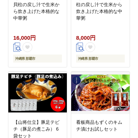
貝柱の戻し汁で生米か
柱の戻し汁で生米から
ら炊き上げた本格的な
炊き上げた本格的な中
中華粥
華粥
16,000円
8,000円
沖縄県 那覇市
沖縄県 那覇市
【山将仕立】豚足テビ
看板商品もずくのキム
チ（豚足の煮こみ） 6
チ漬けお試しセット
袋セット