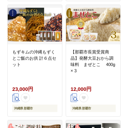
もずキムの沖縄もずく
【那覇市長賞受賞商
とご飯のお供 計６点セ
品】発酵大豆おから調
ット
味料 まぜとこ 400g
× 3
23,000円
12,000円
沖縄県 那覇市
沖縄県 那覇市