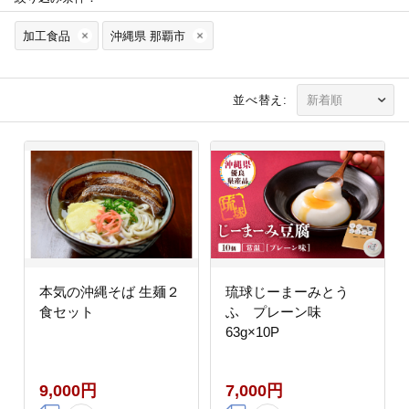
加工食品
沖縄県 那覇市
並べ替え:
本気の沖縄そば 生麺２
琉球じーまーみとう
食セット
ふ プレーン味
63g×10P
9,000円
7,000円