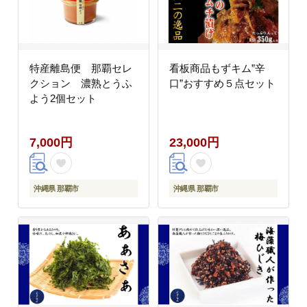
特産離島便 那覇セレ
看板商品もずキム”辛
クション 濃熟とうふ
口”おすすめ５点セット
よう2個セット
7,000円
23,000円
沖縄県 那覇市
沖縄県 那覇市