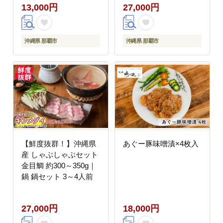
13,000円
27,000円
沖縄県 那覇市
沖縄県 那覇市
【鮮度抜群！】沖縄県
あぐー豚味噌漬×4枚入
産 しゃぶしゃぶセット
金目鯛 約300～350g｜
鍋 鍋セット 3～4人前
27,000円
18,000円