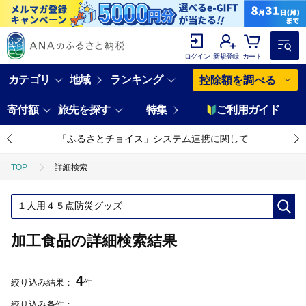
ログイン
新規登録
カート
カテゴリ
地域
ランキング
控除額を調べる
寄付額
旅先を探す
特集
ご利用ガイド
「ふるさとチョイス」システム連携に関して
TOP
詳細検索
加工食品の詳細検索結果
4
絞り込み結果：
件
絞り込み条件：