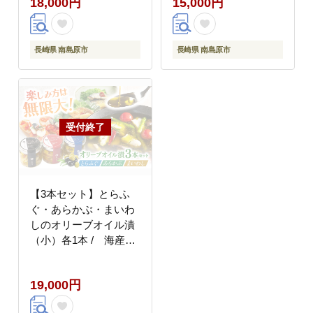
18,000円
15,000円
FUKUNOTANE
FUKUNOTANE
[SFJ028]
[SFJ029]
長崎県 南島原市
長崎県 南島原市
【3本セット】とらふ
ぐ・あらかぶ・まいわ
しのオリーブオイル漬
（小）各1本 / 海産物
フグ おつまみ / 南島原
市 / ふくのたね
19,000円
[SFJ019]