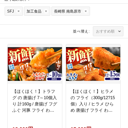
SFJ
加工食品
長崎県 南島原市
並べ替え:
【ほくほく！】トラフ
【ほくほく！】ヒラメ
グ の 唐揚げ 7～10個入
の フライ（300g/12?15
り 計160g / 唐揚げ フグ
個）入り / ヒラメ ひら
ふぐ 河豚 フライ わさ
め 唐揚げ フライ わさ
び セット おつまみ / 南
び セット おつまみ / 南
島原市 / 株式会社
島原市 / 株式会社