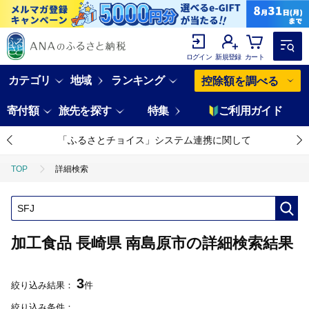
ログイン
新規登録
カート
カテゴリ
地域
ランキング
控除額を調べる
寄付額
旅先を探す
特集
ご利用ガイド
「ふるさとチョイス」システム連携に関して
TOP
詳細検索
加工食品 長崎県 南島原市の詳細検索結果
3
絞り込み結果：
件
絞り込み条件：