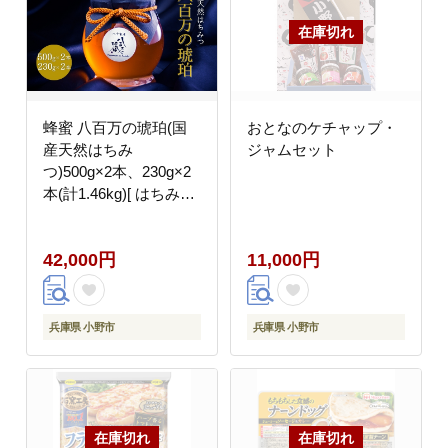
蜂蜜 八百万の琥珀(国
おとなのケチャップ・
産天然はちみ
ジャムセット
つ)500g×2本、230g×2
本(計1.46kg)[ はちみつ
ハチミツ 国産 百花蜜 ]
42,000円
11,000円
兵庫県 小野市
兵庫県 小野市