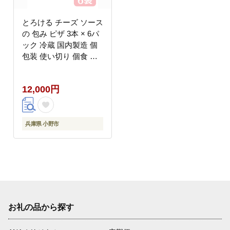
とろける チーズ ソース
の 包み ピザ 3本 × 6パ
ック 冷蔵 国内製造 個
包装 使い切り 個食 ピ
ザ ぴざ パン ベーコン
チーズ レンジ レンチン
12,000円
レンジ調理 温めるだけ
朝食 昼食 おやつ 夕食
日本ハム
兵庫県 小野市
お礼の品から探す