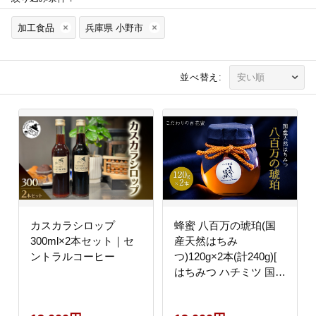
加工食品
兵庫県 小野市
並べ替え:
カスカラシロップ
蜂蜜 八百万の琥珀(国
300ml×2本セット｜セ
産天然はちみ
ントラルコーヒー
つ)120g×2本(計240g)[
はちみつ ハチミツ 国産
百花蜜 ]