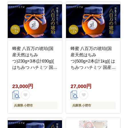
蜂蜜 八百万の琥珀(国
蜂蜜 八百万の琥珀(国
産天然はちみ
産天然はちみ
つ)230g×3本(計690g)[
つ)500g×2本(計1kg)[ は
はちみつ ハチミツ 国産
ちみつ ハチミツ 国産
百花蜜 ]
百花蜜 ]
23,000円
27,000円
兵庫県 小野市
兵庫県 小野市