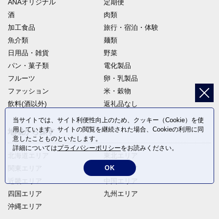
ANAオリジナル
定期便
酒
肉類
加工食品
旅行・宿泊・体験
魚介類
麺類
日用品・雑貨
野菜
パン・菓子類
電化製品
フルーツ
卵・乳製品
ファッション
米・穀物
飲料(酒以外)
返礼品なし
当サイトでは、サイト利便性向上のため、クッキー（Cookie）を使
用しています。サイトの閲覧を継続された場合、Cookieの利用に同
地域から探す
意したことものといたします。
詳細については
プライバシーポリシー
をお読みください。
北海道エリア
東北エリア
OK
関東エリア
中部エリア
近畿エリア
中国エリア
四国エリア
九州エリア
沖縄エリア