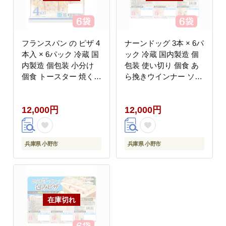
フランスパン の ピザ 4
ナーンドッグ 3本 × 6パ
本入 × 6パック 冷蔵 国
ック 冷蔵 国内製造 個
内製造 個包装 小分け
包装 使い切り 個食 あ
個食 トースター 焼くだ
ら挽きウインナー ソー
け レンジ レンチン レ
セージ あらびき カレー
ンジ調理 朝食 昼食 お
ナーン なーん パン 豚
12,000円
12,000円
やつ チーズ トマトソー
肉 レンジ レンチン レ
ス ベーコン フランス
ンジ調理 温めるだけ 朝
パン ピザ 石窯工房 日
食 昼食 おやつ 夕食 も
本ハム
ちもち 日本ハム
兵庫県 小野市
兵庫県 小野市