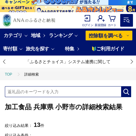
ログイン
新規登録
カート
カテゴリ
地域
ランキング
控除額を調べる
寄付額
旅先を探す
特集
ご利用ガイド
「ふるさとチョイス」システム連携に関して
TOP
詳細検索
加工食品 兵庫県 小野市の詳細検索結果
13
絞り込み結果：
件
絞り込み条件：