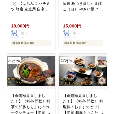
つ）【はちみつ ハチミ
蒲鉾 板つき蒸しかまぼ
ツ 蜂蜜 家庭用 自宅用
こ（白） やさい揚げ イ
贈答品 贈答用 ギフト
カ揚げ（小） 魚型さつ
お取り寄せ 御中元 お中
ま揚げ ネギ生姜入り焼
18,000円
15,000円
元 お歳暮 父の日 母の
竹輪 チーズ入り焼竹輪
日 贈り物 梅 生姜 フル
花型しんじょう 昔なが
ーツ 神奈川県 小田原市
らの味 神奈川県 小田原
】
市 】
神奈川県 小田原市
神奈川県 小田原市
【寄附額見直しまし
【寄附額見直しまし
た！】《料亭 門松》料
た！】《料亭 門松》 料
亭の和豚もちぶたのポ
理長のおすすめセット
ークシチュー【惣菜 お
【惣菜 和豚もちぶた 和