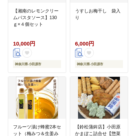
【湘南のレモンクリー
うすしお梅干し 袋入
ムパスタソース】130
り
ｇ×４個セット
10,000円
6,000円
神奈川県 小田原市
神奈川県 小田原市
フルーツ漬け蜂蜜2本セ
【鈴松蒲鉾店】小田原
ット（梅みつ＆生姜み
かまぼこ詰合せ【惣菜