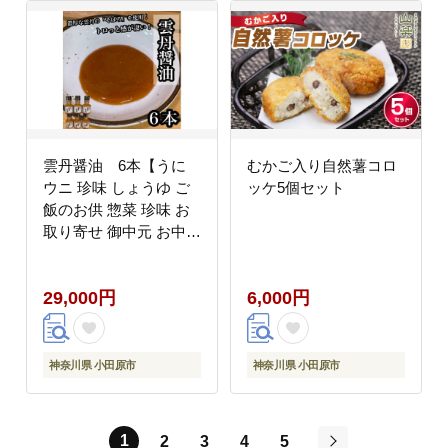
雲丹醤油 6本【うに
むかご入り自然薯コロ
ウニ 珍味 しょうゆ ご
ッケ5個セット
飯のお供 惣菜 珍味 お
取り寄せ 御中元 お中元
お歳暮 父の日 母の日
贈り物 日本酒 焼酎】
29,000円
6,000円
【神奈川県小田原市早
川】
神奈川県 小田原市
神奈川県 小田原市
1
2
3
4
5