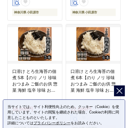
川】
川】
神奈川県 小田原市
神奈川県 小田原市
口溶け とろ生海苔の佃
口溶け とろ生海苔の佃
煮 5本【のり ノリ 珍味
煮 6本【のり ノリ 珍味
おつまみ ご飯のお供 惣
おつまみ ご飯のお供 惣
菜 海鮮 塩辛 珍味 お取
菜 海鮮 塩辛 珍味 お取
り寄せ 御中元 お中元
り寄せ 御中元 お中元
お歳暮 父の日 母の日
お歳暮 父の日 母の日
当サイトでは、サイト利便性向上のため、クッキー（Cookie）を使
18,000円
22,000円
贈り物 日本酒 焼酎】
贈り物 日本酒 焼酎】
用しています。サイトの閲覧を継続された場合、Cookieの利用に同
【神奈川県小田原市早
【神奈川県小田原市早
意したことものといたします。
川】
川】
詳細については
プライバシーポリシー
をお読みください。