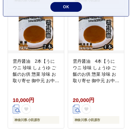
神奈川県 小田原市
神奈川県 小田原市
OK
雲丹醤油 2本【うに
雲丹醤油 4本【うに
ウニ 珍味 しょうゆ ご
ウニ 珍味 しょうゆ ご
飯のお供 惣菜 珍味 お
飯のお供 惣菜 珍味 お
取り寄せ 御中元 お中元
取り寄せ 御中元 お中元
お歳暮 父の日 母の日
お歳暮 父の日 母の日
贈り物 日本酒 焼酎】
贈り物 日本酒 焼酎】
10,000円
20,000円
【神奈川県小田原市早
【神奈川県小田原市早
川】
川】
神奈川県 小田原市
神奈川県 小田原市