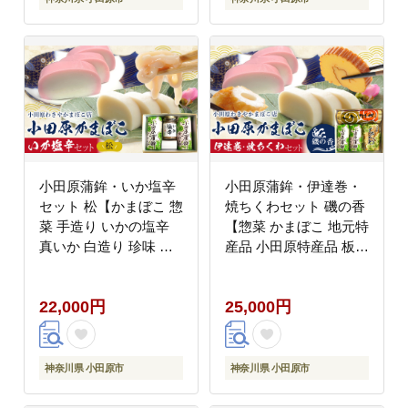
小田原蒲鉾・いか塩辛
小田原蒲鉾・伊達巻・
セット 松【かまぼこ 惣
焼ちくわセット 磯の香
菜 手造り いかの塩辛
【惣菜 かまぼこ 地元特
真いか 白造り 珍味 お
産品 小田原特産品 板付
取り寄せ 御中元 お中元
き蒸しかまぼこ 伝統技
お歳暮 父の日 母の日
法 だてまき 焼ちくわ
22,000円
25,000円
贈り物 日本酒 焼酎 お
こだわりのかまぼこ 神
つまみ 家庭用 自宅用
奈川県 小田原市 】
贈答品 神奈川県 小田原
市 】
神奈川県 小田原市
神奈川県 小田原市