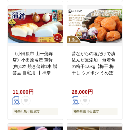
《小田原市 山一蒲鉾
昔ながらの塩だけで漬
店》小田原名産 蒲鉾
込んだ無添加・無着色
(白)1本 焼き蒲鉾1本 贈
の梅干1.6kg【梅干 梅
答品 自宅用 【 神奈川
干し ウメボシ うめぼし
県 小田原市 】
梅干 梅 ウメ お家用 家
庭用 国産 無添加 無着
11,000円
28,000円
色 神奈川県 小田原市
】
神奈川県 小田原市
神奈川県 小田原市