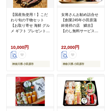
【国産魚使用！】こだ
女将さんお勧め詰合せ
わり旬の干物セット
【創業245年小田原蒲
【お取り寄せ 海鮮 グル
鉾発祥の店 鱗吉】
メ ギフト プレゼント
【のし無料サービス】
産地直送 産直 魚 手作
【しんじょ（桜えび）
り ひもの 詰め合わせ
しんじょ（紅） いわし
10,000円
22,000円
お中元 お歳暮 父の日
揚げ てどり揚げ 彩しん
母の日 誕生日 自宅用
じょ 笹しんじょ チーズ
贈答品 贈答用 朝食 バ
竹輪 わさび漬け 神奈川
ーベキュー 神奈川県 小
県 小田原市 】
神奈川県 小田原市
神奈川県 小田原市
田原市 】