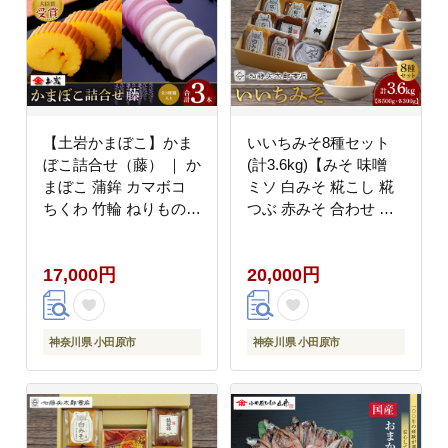
【土岩かまぼこ】かま
いいちみそ8種セット
ぼこ詰合せ（藤） ｜ か
(計3.6kg)【みそ 味噌
まぼこ 蒲鉾 カマボコ
ミソ 白みそ 糀こし 糀
ちくわ 竹輪 ねりもの
つぶ 赤みそ 合わせ 箱
練り物 練物 魚肉 すり
根路 つづくみそ贈答品
身 惣菜 加工品 おかず
贈り物 詰合せセット 神
17,000円
20,000円
おつまみ 酒の肴 詰合せ
奈川県 小田原市 】
セット 小田原市
神奈川県 小田原市
神奈川県 小田原市