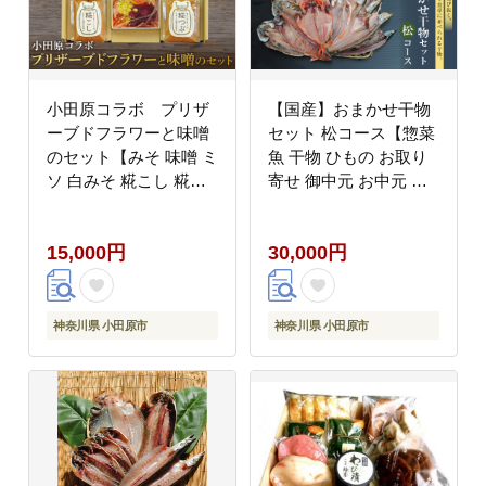
小田原コラボ プリザ
【国産】おまかせ干物
ーブドフラワーと味噌
セット 松コース【惣菜
のセット【みそ 味噌 ミ
魚 干物 ひもの お取り
ソ 白みそ 糀こし 糀つ
寄せ 御中元 お中元 お
ぶ 赤みそ 合わせ 箱根
歳暮 父の日 母の日 贈
路 贈答品 贈り物 詰合
り物 家庭用 自宅用 贈
15,000円
30,000円
せセット 神奈川県 小田
答品 贈答用 ギフト 定
原市 】
番 神奈川県 小田原市
】
神奈川県 小田原市
神奈川県 小田原市