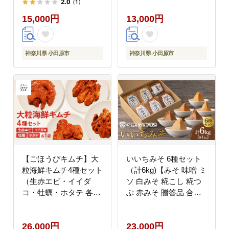
2.0
（1）
の 詰め合わせ お中元
詰合せセット 神奈川県
15,000円
13,000円
お歳暮 父の日 母の日
小田原市 】
誕生日 自宅用 贈答品
贈答用 朝食 バーベキュ
ー 神奈川県 小田原市
神奈川県 小田原市
神奈川県 小田原市
】
【ごほうびキムチ】大
いいちみそ 6種セット
粒海鮮キムチ4種セット
（計6kg)【みそ 味噌 ミ
（生赤エビ・イイダ
ソ 白みそ 糀こし 糀つ
コ・牡蠣・ホタテ 各種
ぶ 赤みそ 贈答品 合わ
1袋）【 キムチ 神奈川
せ 箱根路 贈り物 大容
県 小田原市 】
量 神奈川県 小田原市
26,000円
23,000円
】