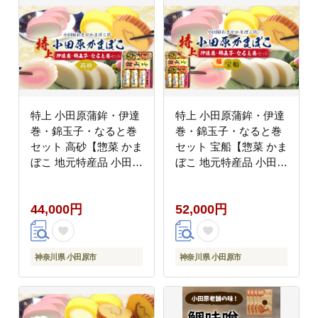
特上 小田原蒲鉾・伊達
特上 小田原蒲鉾・伊達
巻・錦玉子・なると巻
巻・錦玉子・なると巻
セット 高砂【惣菜 かま
セット 宝船【惣菜 かま
ぼこ 地元特産品 小田原
ぼこ 地元特産品 小田原
特産品 伝統技法 板付き
特産品 伝統技法 板付き
蒸しかまぼこ だてまき
蒸しかまぼこ だてまき
44,000円
52,000円
錦玉子 なるとまき 神奈
錦玉子 なるとまき 神奈
川県 小田原市 】
川県 小田原市 】
神奈川県 小田原市
神奈川県 小田原市