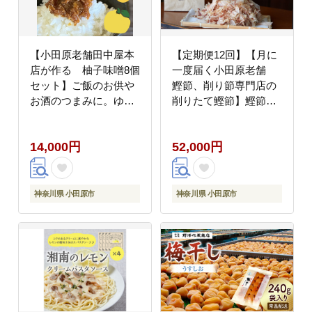
【小田原老舗田中屋本
【定期便12回】【月に
店が作る 柚子味噌8個
一度届く小田原老舗
セット】ご飯のお供や
鰹節、削り節専門店の
お酒のつまみに。ゆず
削りたて鰹節】鰹節
の香りが癖になる。【
200ｇ×12【 かつおぶし
味噌 みそ 神奈川県 小
神奈川県 小田原市 】
14,000円
52,000円
田原市 】
神奈川県 小田原市
神奈川県 小田原市