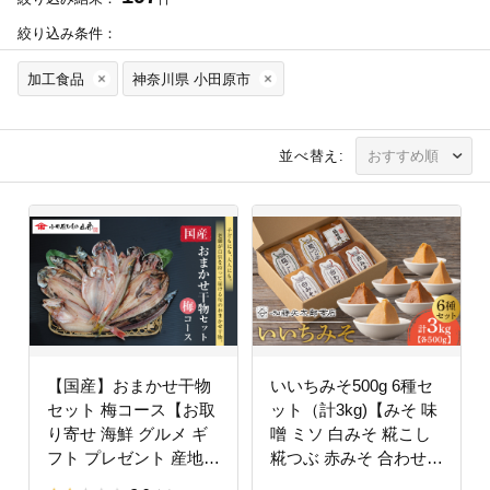
絞り込み条件：
加工食品
神奈川県 小田原市
並べ替え:
【国産】おまかせ干物
いいちみそ500g 6種セ
セット 梅コース【お取
ット（計3kg)【みそ 味
り寄せ 海鮮 グルメ ギ
噌 ミソ 白みそ 糀こし
フト プレゼント 産地直
糀つぶ 赤みそ 合わせ
送 産直 魚 手作り ひも
箱根路 贈答品 贈り物