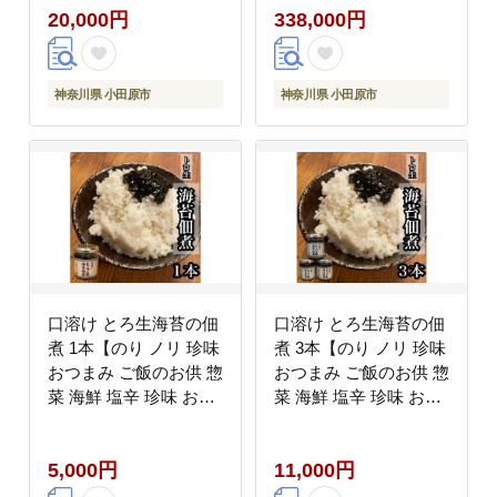
20,000円
338,000円
み 冷凍 家庭用 自宅用
6回お届け）【惣菜 お
贈答品 贈答用 ギフト
かず 豚肉 ぶた 冷凍 家
お取り寄せ 御中元 お中
庭用 自宅用 贈答品 贈
元 お歳暮 贈り物 神奈
答用 ギフト お取り寄せ
神奈川県 小田原市
神奈川県 小田原市
川県 小田原市 】
御中元 お中元 お歳暮
贈り物 神奈川県 小田原
市 】
口溶け とろ生海苔の佃
口溶け とろ生海苔の佃
煮 1本【のり ノリ 珍味
煮 3本【のり ノリ 珍味
おつまみ ご飯のお供 惣
おつまみ ご飯のお供 惣
菜 海鮮 塩辛 珍味 お取
菜 海鮮 塩辛 珍味 お取
り寄せ 御中元 お中元
り寄せ 御中元 お中元
お歳暮 父の日 母の日
お歳暮 父の日 母の日
5,000円
11,000円
贈り物 日本酒 焼酎】
贈り物 日本酒 焼酎】
【神奈川県小田原市早
【神奈川県小田原市早