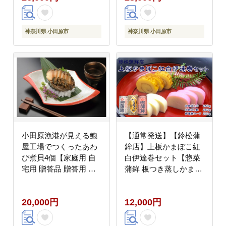
神奈川県 小田原市
神奈川県 小田原市
小田原漁港が見える鮑
【通常発送】【鈴松蒲
屋工場でつくったあわ
鉾店】上板かまぼこ紅
び煮貝4個【家庭用 自
白伊達巻セット【惣菜
宅用 贈答品 贈答用 ギ
蒲鉾 板つき蒸しかまぼ
フト ビール お取り寄せ
こ 伊達巻ハーフ 昔なが
御中元 お中元 お歳暮
らの味 卵不使用のかま
20,000円
12,000円
父の日 母の日 贈り物
ぼこ 厳選した高級な白
日本酒 焼酎 神奈川県
身魚のグチ 神奈川県 小
小田原市 】
田原市 】