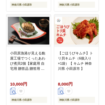
神奈川県 小田原市
神奈川県 小田原市
小田原漁港が見える鮑
【ごほうびキムチ】ト
屋工場でつくったあわ
リ貝キムチ（6個入り
び煮貝2個【家庭用 自
×1袋）【 キムチ 神奈
宅用 贈答品 贈答用 ギ
川県 小田原市 】
フト ビール お取り寄せ
御中元 お中元 お歳暮
10,000円
8,000円
父の日 母の日 贈り物
日本酒 焼酎 神奈川県
小田原市 】
神奈川県 小田原市
神奈川県 小田原市