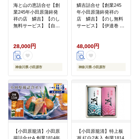
海と山の恵詰合せ【創
鱗吉詰合せ【創業245
業245年小田原蒲鉾発
年小田原蒲鉾発祥の
祥の店 鱗吉】【のし
店 鱗吉】【のし無料
無料サービス】【自然
サービス】【伊達巻 特
薯揚げ いわし揚げ 彩し
上蒲鉾 きんぴら揚げ い
んじょ 笹しんじょ チー
わし揚げ てどり揚げ て
28,000円
48,000円
ズ竹輪 わさび漬け 創業
こね揚げ 彩しんじょ 笹
245年 伝統と実績の味
しんじょ わさび漬け 伝
伝統の技 神奈川県 小田
統と実績の味 神奈川県
原市 】
小田原市 】
神奈川県 小田原市
神奈川県 小田原市
【小田原籠清】小田原
【小田原籠清】特上板
揚詰合せA 創業1814年
冽 紅白2本入 創業1814