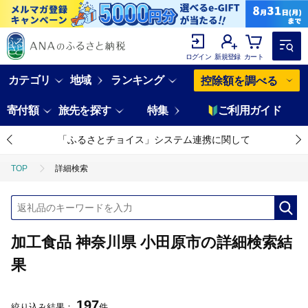
ログイン
新規登録
カート
カテゴリ
地域
ランキング
控除額を調べる
寄付額
旅先を探す
特集
ご利用ガイド
「ふるさとチョイス」システム連携に関して
TOP
詳細検索
加工食品 神奈川県 小田原市の詳細検索結
果
197
絞り込み結果：
件