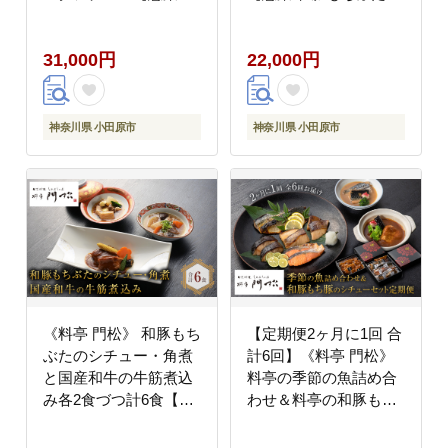
肉料理 国産 和牛 シチ
牛 シチュー 焼き魚 牛
ュー 煮込み 料亭の味
筋煮込み 冷凍 家庭用
31,000円
22,000円
和豚 もちぶた 家庭用
自宅用 贈答品 贈答用
自宅用 非常食 神奈川県
ギフト お取り寄せ 御中
小田原市 】
元 お中元 お歳暮 父の
日 母の日 贈り物 日本
神奈川県 小田原市
神奈川県 小田原市
酒 焼酎 神奈川県 小田
原市 】
《料亭 門松》 和豚もち
【定期便2ヶ月に1回 合
ぶたのシチュー・角煮
計6回】《料亭 門松》
と国産和牛の牛筋煮込
料亭の季節の魚詰め合
み各2食づつ計6食【惣
わせ＆料亭の和豚もち
菜 和豚もちぶた 和牛
豚のシチューセット定
シチュー 角煮 牛筋煮込
期便（2ヶ月に1回 合計