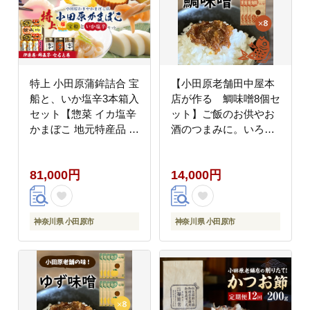
特上 小田原蒲鉾詰合 宝
【小田原老舗田中屋本
船と、いか塩辛3本箱入
店が作る 鯛味噌8個セ
セット【惣菜 イカ塩辛
ット】ご飯のお供やお
かまぼこ 地元特産品 小
酒のつまみに。いろい
田原特産品 伝統技法 板
ろ使える旨い味噌。【
付き蒸しかまぼこ だて
味噌 みそ 神奈川県 小
81,000円
14,000円
まき 錦玉子 なるとまき
田原市 】
神奈川県 小田原市 】
神奈川県 小田原市
神奈川県 小田原市