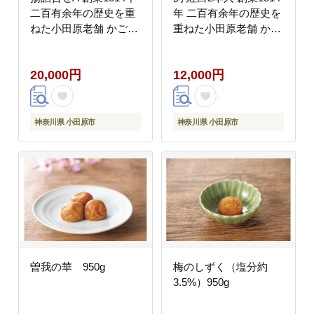
二百有余年の歴史を重
年 二百有余年の歴史を
ねた小田原老舗 かごせ
重ねた小田原老舗 かご
い 職人の技で仕上げた
せい 職人の技で仕上げ
高級揚げ蒲鉾 自宅用 ギ
た高級蒲鉾 ギフト 贈答
20,000円
12,000円
フト プレゼントにも最
用 自宅用
適
神奈川県 小田原市
神奈川県 小田原市
曽我の華 950g
梅のしずく（塩分約
3.5%）950g