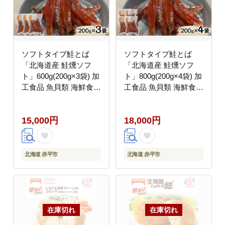
ソフトタイプ鮭とば
ソフトタイプ鮭とば
「北海道産 鮭燻ソフ
「北海道産 鮭燻ソフ
ト」600g(200g×3袋) 加
ト」800g(200g×4袋) 加
工食品 魚貝類 海鮮食品
工食品 魚貝類 海鮮食品
とば 鮭 サーモン 晩酌
とば 鮭 サーモン 晩酌
おつまみ つまみ アテ
おつまみ つまみ アテ
15,000円
18,000円
酒の肴 おやつ 乾き物
酒の肴 おやつ 乾き物
珍味 北海道 赤平市
珍味 北海道 赤平市
北海道 赤平市
北海道 赤平市