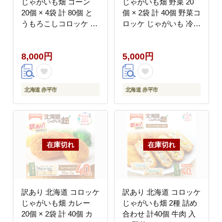
じゃがいも畑 コーン
じゃがいも畑 野菜 20
20個 × 4袋 計 80個 と
個 × 2袋 計 40個 野菜コ
うもろこしコロッケ じ
ロッケ じゃがいも 冷凍
ゃがいも 最短3日 7日
食品 惣菜 弁当 おかず
出荷 冷凍食品 惣菜 弁
揚げ物グルメ 大容量 冷
8,000円
5,000円
当 おかず 揚げ物 グル
凍コロッケ 揚げるだけ
メ 大容量 冷凍コロッケ
時短
揚げるだけ 時短
北海道 赤平市
北海道 赤平市
訳あり 北海道 コロッケ
訳あり 北海道 コロッケ
じゃがいも畑 カレー
じゃがいも畑 2種 詰め
20個 × 2袋 計 40個 カ
合わせ 計40個 牛肉 入