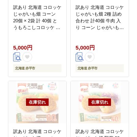
訳あり 北海道 コロッケ
訳あり 北海道 コロッケ
じゃがいも畑 コーン
じゃがいも畑 2種 詰め
20個 × 2袋 計 40個 と
合わせ 計40個 牛肉 入
うもろこしコロッケ じ
り コーン じゃがいも最
ゃがいも 最短3日 7日
短3日 7日出荷 冷凍食
出荷 冷凍食品 惣菜 弁
品 惣菜 弁当 おかず 揚
5,000円
5,000円
当 おかず 揚げ物 グル
げ物 グルメ 大容量 冷
メ 大容量 冷凍コロッケ
凍コロッケ 揚げるだけ
揚げるだけ 時短
時短
北海道 赤平市
北海道 赤平市
訳あり 北海道 コロッケ
訳あり 北海道 コロッケ