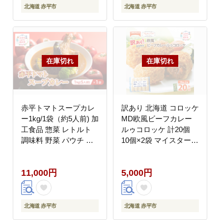
北海道 赤平市
北海道 赤平市
赤平トマトスープカレ
訳あり 北海道 コロッケ
ー1kg/1袋（約5人前) 加
MD欧風ビーフカレー
工食品 惣菜 レトルト
ルゥコロッケ 計20個
調味料 野菜 パウチ 簡
10個×2袋 マイスターデ
単 グルメ ご当地 お取
リ 冷凍 冷凍食品 惣菜
り寄せ 人気 冷凍 北海
弁当 おかず 揚げ物 セ
11,000円
5,000円
道 赤平市
ット グルメ 大容量 最
短3日 7日出荷
北海道 赤平市
北海道 赤平市