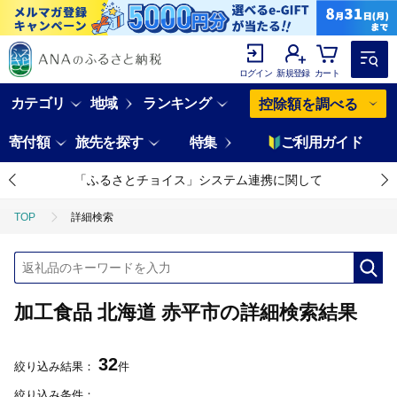
ログイン
新規登録
カート
カテゴリ
地域
ランキング
控除額を調べる
寄付額
旅先を探す
特集
ご利用ガイド
「ふるさとチョイス」システム連携に関して
TOP
詳細検索
加工食品 北海道 赤平市の詳細検索結果
32
絞り込み結果：
件
絞り込み条件：