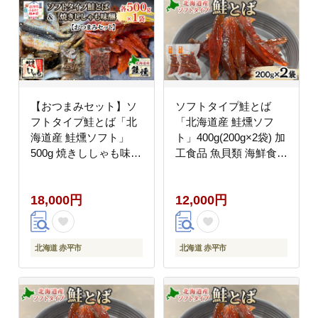
【おつまみセット】ソ
ソフトタイプ鮭とば
フトタイプ鮭とば「北
「北海道産 鮭燻ソフ
海道産 鮭燻ソフト」
ト」400g(200g×2袋) 加
500g 焼きししゃも味醂
工食品 魚貝類 海鮮食品
500g×1袋 シシャモ お
とば 鮭 サーモン 晩酌
つまみ 酒の肴 おやつ
おつまみ つまみ アテ
18,000円
12,000円
魚貝類 骨なし
酒の肴 おやつ 乾き物
珍味 北海道 赤平市
北海道 赤平市
北海道 赤平市