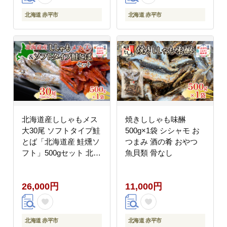
北海道 赤平市
北海道 赤平市
北海道産ししゃもメス
焼きししゃも味醂
大30尾 ソフトタイプ鮭
500g×1袋 シシャモ お
とば「北海道産 鮭燻ソ
つまみ 酒の肴 おやつ
フト」500gセット 北海
魚貝類 骨なし
道 稀少 魚 シシャモ 秋
鮭 おつまみ 魚貝類 干
26,000円
11,000円
物
北海道 赤平市
北海道 赤平市