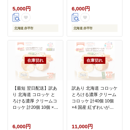
食品 惣菜 弁当 おかず
最短3日 7日出荷 グル
5,000円
6,000円
揚げ物グルメ 大容量 冷
メ 大容量 冷凍コロッケ
凍コロッケ 揚げるだけ
揚げるだけ 時短
時短
北海道 赤平市
北海道 赤平市
【最短 翌日配送】訳あ
訳あり 北海道 コロッケ
り 北海道 コロッケ と
とろける濃厚 クリーム
ろける濃厚 クリームコ
コロッケ 計40個 10個
ロッケ 計20個 10個 ×2
×4 国産 紅ずわいがに
国産 紅ずわいがに 使用
使用 マイスターデリ 最
マイスターデリ 冷凍食
短3日 7日出荷 冷凍食
6,000円
11,000円
品 惣菜 弁当 おかず 揚
品 惣菜 弁当 おかず 揚