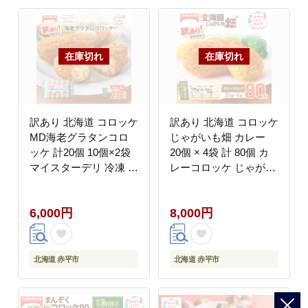
訳あり 北海道 コロッケ
訳あり 北海道 コロッケ
MD海老グラタンコロ
じゃがいも畑 カレー
ッケ 計20個 10個×2袋
20個 × 4袋 計 80個 カ
マイスターデリ 冷凍 冷
レーコロッケ じゃがい
凍食品 惣菜 弁当 おか
も 最短3日 7日出荷 冷
ず 揚げ物 セット グル
凍食品 惣菜 弁当 おか
6,000円
8,000円
メ 大容量 最短3日 7日
ず 揚げ物グルメ 大容量
出荷
冷凍コロッケ 揚げるだ
け 時短
北海道 赤平市
北海道 赤平市