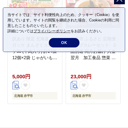
当サイトでは、サイト利便性向上のため、クッキー（Cookie）を使
用しています。サイトの閲覧を継続された場合、Cookieの利用に同
意したことものといたします。
詳細については
プライバシーポリシー
をお読みください。
訳あり 限定 北海道 コ
赤平市 ふるさと 定期便
OK
ロッケ まんぞくコロッ
スープカレーセット 2
ケ90 (牛肉入り) 計24個
品別送 同月お届け 入金
12個×2袋 じゃがいも
翌月 加工食品 惣菜 レ
冷凍 冷凍食品 惣菜 弁
トルト 調味料 野菜 ト
当 おかず 揚げ物 セッ
マト 鶏肉 鶏肉唐揚げ
5,000円
23,000円
ト グルメ 大容量 最短3
日 7日出荷
北海道 赤平市
北海道 赤平市