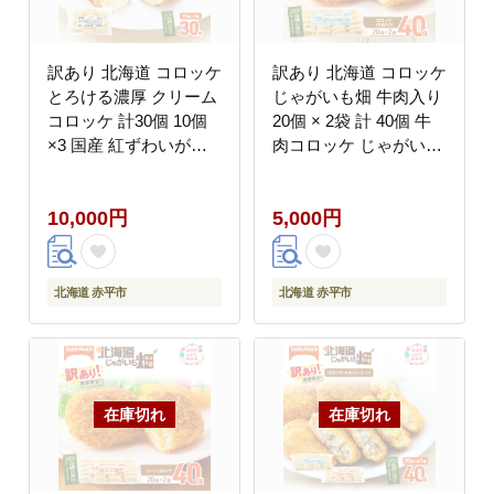
訳あり 北海道 コロッケ
訳あり 北海道 コロッケ
とろける濃厚 クリーム
じゃがいも畑 牛肉入り
コロッケ 計30個 10個
20個 × 2袋 計 40個 牛
×3 国産 紅ずわいがに
肉コロッケ じゃがいも
使用 マイスターデリ 最
最短3日 7日出荷 冷凍
短3日 7日出荷 冷凍食
食品 惣菜 弁当 おかず
10,000円
5,000円
品 惣菜 弁当 おかず 揚
揚げ物 グルメ 大容量
げ物 セット グルメ 大
冷凍コロッケ 揚げるだ
容量 冷凍コロッケ 揚げ
け 時短
るだけ 時短
北海道 赤平市
北海道 赤平市