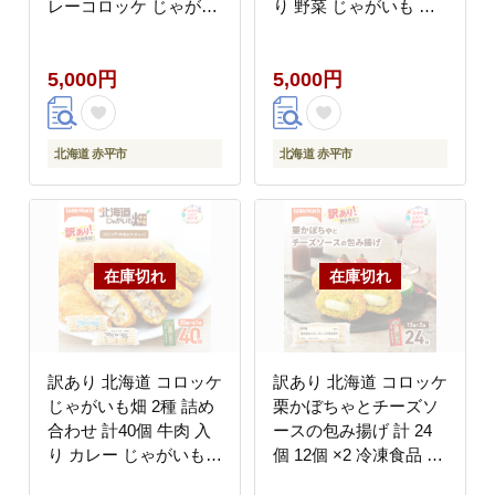
レーコロッケ じゃがい
り 野菜 じゃがいも 最
も 最短3日 7日出荷 冷
短3日 7日出荷 冷凍食
凍食品 惣菜 弁当 おか
品 惣菜 弁当 おかず 揚
5,000円
5,000円
ず 揚げ物 グルメ 大容
げ物 グルメ 大容量 冷
量 冷凍コロッケ 揚げる
凍コロッケ 揚げるだけ
だけ 時短
時短
北海道 赤平市
北海道 赤平市
訳あり 北海道 コロッケ
訳あり 北海道 コロッケ
じゃがいも畑 2種 詰め
栗かぼちゃとチーズソ
合わせ 計40個 牛肉 入
ースの包み揚げ 計 24
り カレー じゃがいも
個 12個 ×2 冷凍食品 惣
最短3日 7日出荷 冷凍
菜 弁当 おかず 揚げ物