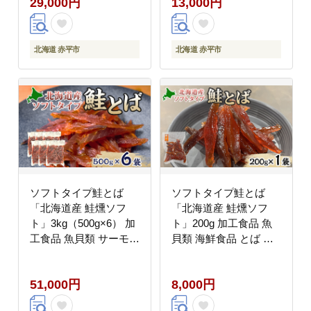
29,000円
13,000円
北海道 赤平市
北海道 赤平市
ソフトタイプ鮭とば
ソフトタイプ鮭とば
「北海道産 鮭燻ソフ
「北海道産 鮭燻ソフ
ト」3kg（500g×6） 加
ト」200g 加工食品 魚
工食品 魚貝類 サーモン
貝類 海鮮食品 とば 鮭
おつまみ
サーモン 晩酌 おつまみ
つまみ アテ 酒の肴 お
51,000円
8,000円
やつ 乾き物 珍味 北海
道 赤平市