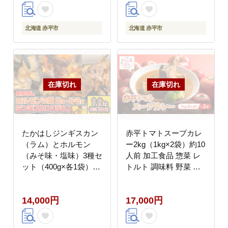
げ物 セット グルメ 大
げ物 セット グルメ 大
容量 冷凍コロッケ 揚げ
容量 冷凍コロッケ 揚げ
るだけ 時短
るだけ 時短
北海道 赤平市
北海道 赤平市
たかはしジンギスカン
赤平トマトスープカレ
（ラム）とホルモン
ー2kg（1kg×2袋）約10
（みそ味・塩味）3種セ
人前 加工食品 惣菜 レ
ット（400g×各1袋）計
トルト 調味料 野菜 パ
1.2kg 羊肉 ラム肉 焼肉
ウチ 簡単 グルメ ご当
冷凍 食べ比べ おうち焼
地 お取り寄せ 人気 冷
14,000円
17,000円
肉 バーベキュー
凍 北海道 赤平市