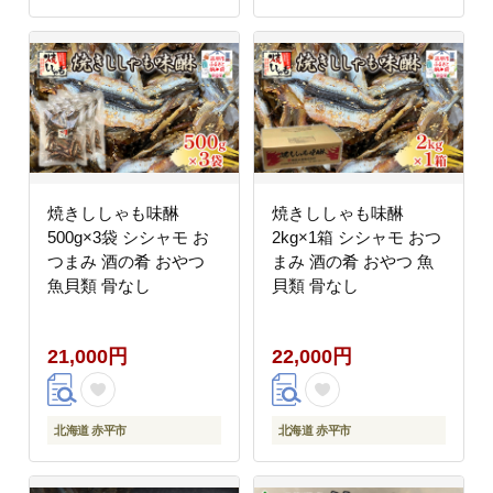
焼きししゃも味醂
焼きししゃも味醂
500g×3袋 シシャモ お
2kg×1箱 シシャモ おつ
つまみ 酒の肴 おやつ
まみ 酒の肴 おやつ 魚
魚貝類 骨なし
貝類 骨なし
21,000円
22,000円
北海道 赤平市
北海道 赤平市