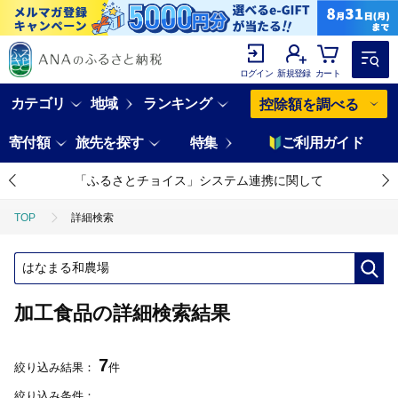
ログイン
新規登録
カート
カテゴリ
地域
ランキング
控除額を調べる
寄付額
旅先を探す
特集
ご利用ガイド
「ふるさとチョイス」システム連携に関して
TOP
詳細検索
加工食品の詳細検索結果
7
絞り込み結果：
件
絞り込み条件：