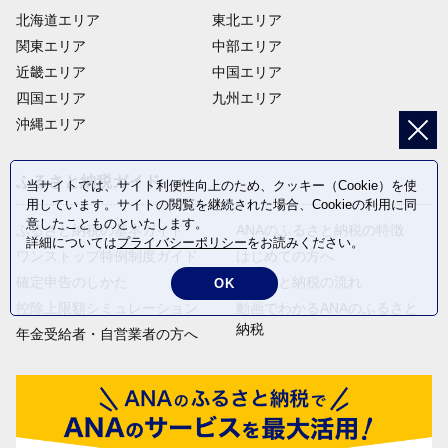
北海道エリア
東北エリア
関東エリア
中部エリア
近畿エリア
中国エリア
四国エリア
九州エリア
沖縄エリア
ふるさと納税ガイド
当サイトでは、サイト利便性向上のため、クッキー（Cookie）を使
用しています。サイトの閲覧を継続された場合、Cookieの利用に同
意したことものといたします。
ふるさと納税の基本ガイド
ANAのふるさと納税の特徴
詳細については
プライバシーポリシー
をお読みください。
ワンストップ特例制度ガイド
はじめての方へ
確定申告のしかた
ふるさと納税の流れ
OK
控除上限額シミュレーション
動画でわかるANAのふるさと
納税
年金受給者・自営業者の方へ