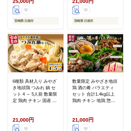
25,000円
21,000円
つまみ 晩ご飯 簡単調理
BBQ おかず おつまみ
レンチン お取り寄せ グ
お弁当 冷凍 たれ 塩 人
ルメ 名物 ご当地 宮崎
気 おすすめ 簡単調理
県 日南市 送料無料 お
記念日 お取り寄せ グル
宮崎県 日南市
宮崎県 日南市
肉だヨ!全員集合!! KOO
メ 宮崎県 日南市 送料
評価★日南市 はなまる
無料 はなまる和農場
和農場 日南市トリ肉
_DA22-23
_E35-22
6種類 具材入り みやざ
数量限定 みやざき地頭
き地頭鶏 つみれ 鍋 セ
鶏 酒の肴 バラエティ
ット 4 ～ 5人前 数量限
セット 合計1.4kg以上
定 鶏肉 チキン 国産 食
鶏肉 チキン 地鶏 惣菜
品 地鶏 もも むね 手羽
国産 食品 加工品 もも
元 手羽先 ウインナー
むね ささみ 簡単調理
21,000円
21,000円
鍋つゆ ブランド鶏 ご褒
おつまみ おかず 弁当
美 真空冷凍 おすすめ
ブランド鶏 真空パック