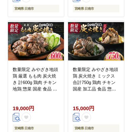
贈り物 ギフト プレゼン
小分け 詰め合わせ お取
ト お取り寄せ グルメ
り寄せ グルメ おすすめ
宮崎県 日南市
宮崎県 日南市
宮崎県 日南市 送料無料
宮崎県 日南市 送料無料
はなまる和農場_DA21-
はなまる和農場_DA23-
23
23
数量限定 みやざき地頭
数量限定 みやざき地頭
鶏 厳選 もも肉 炭火焼
鶏 炭火焼き ミックス
き 計600g 鶏肉 チキン
合計750g 鶏肉 チキン
地鶏 惣菜 国産 食品 お
国産 加工品 食品 惣菜
かず おつまみ お弁当
モモ ムネ 手羽先 砂ず
ブランド おうち時間 簡
り おかず おつまみ 真
19,000円
15,000円
単調理 真空パック 小分
空パック 小分け 宮崎名
け おすそ分け お取り寄
物 ブランド 簡単調理
せ グルメ BBQ バーベ
晩ご飯 人気 おすすめ
キュー おすすめ 冷凍
お取り寄せ グルメ 宮崎
宮崎県 日南市
宮崎県 日南市