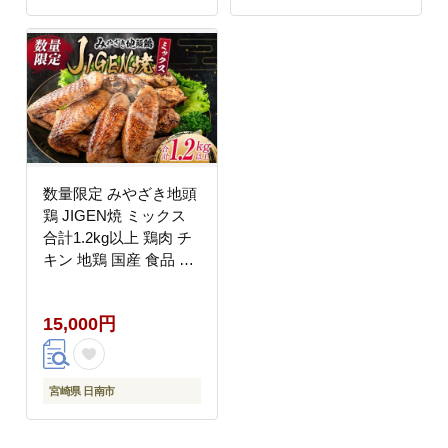
宮崎県 日南市 送料無料
県 日南市 送料無料 は
はなまる和農場_CD59-
なまる和農場_C122-24
24
数量限定 みやざき地頭
鶏 JIGEN焼 ミックス
合計1.2kg以上 鶏肉 チ
キン 地鶏 国産 食品 ブ
ランド鶏 オリジナル 味
付き 簡単調理 手羽先
15,000円
手羽元 おつまみ おかず
晩ご飯 小分け 真空パッ
ク おすすめ お取り寄せ
グルメ おすそ分け 宮崎
宮崎県 日南市
県 日南市 送料無料 は
なまる和農場_C121-24