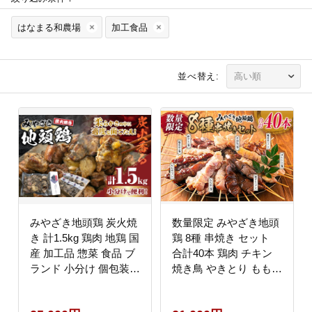
はなまる和農場
加工食品
並べ替え:
みやざき地頭鶏 炭火焼
数量限定 みやざき地頭
き 計1.5kg 鶏肉 地鶏 国
鶏 8種 串焼き セット
産 加工品 惣菜 食品 ブ
合計40本 鶏肉 チキン
ランド 小分け 個包装
焼き鳥 やきとり もも串
おすそ分け 本格的 こだ
鶏皮 希少 惣菜 食品 国
わり おかず お弁当 お
産 ブランド鶏 地鶏