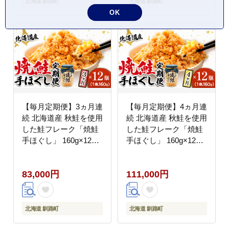
北海道 釧路町
北海道 釧路町
OK
【毎月定期便】3ヵ月連
【毎月定期便】4ヵ月連
続 北海道産 秋鮭を使用
続 北海道産 秋鮭を使用
した鮭フレーク「焼鮭
した鮭フレーク「焼鮭
手ほぐし」 160g×12瓶
手ほぐし」 160g×12瓶
全3回【配送不可地域：
全4回【配送不可地域：
離島】
離島】
83,000円
111,000円
北海道 釧路町
北海道 釧路町