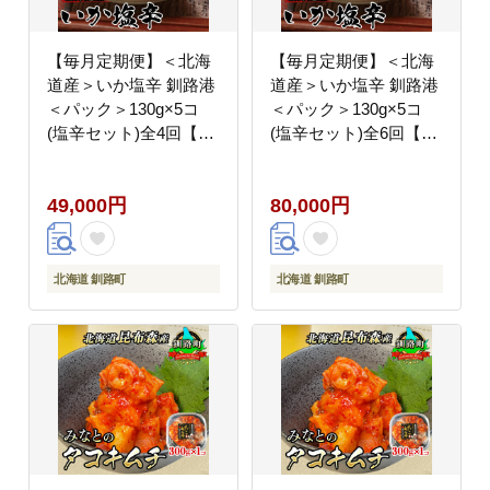
【毎月定期便】＜北海
【毎月定期便】＜北海
道産＞いか塩辛 釧路港
道産＞いか塩辛 釧路港
＜パック＞130g×5コ
＜パック＞130g×5コ
(塩辛セット)全4回【配
(塩辛セット)全6回【配
送不可地域：離島】
送不可地域：離島】
49,000円
80,000円
北海道 釧路町
北海道 釧路町