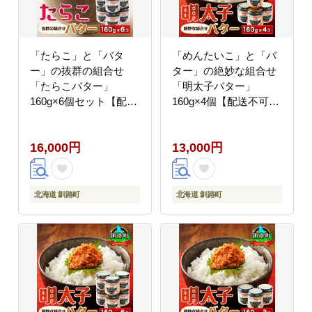
「たらこ」と「バタ
「めんたいこ」と「バ
ー」の抜群の組合せ
ター」の絶妙な組合せ
「たらこバター」
「明太子バター」
160g×6個セット【配送
160g×4個【配送不可地
不可地域：離島】
域：離島】
16,000円
13,000円
北海道 釧路町
北海道 釧路町