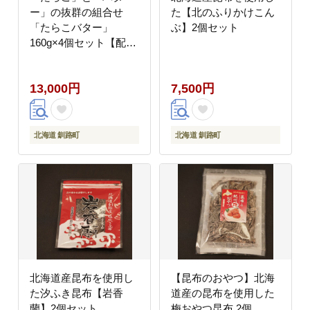
ー」の抜群の組合せ
た【北のふりかけこん
「たらこバター」
ぶ】2個セット
160g×4個セット【配送
不可地域：離島】
13,000円
7,500円
北海道 釧路町
北海道 釧路町
北海道産昆布を使用し
【昆布のおやつ】北海
た汐ふき昆布【岩香
道産の昆布を使用した
蘭】2個セット
梅おやつ昆布 2個