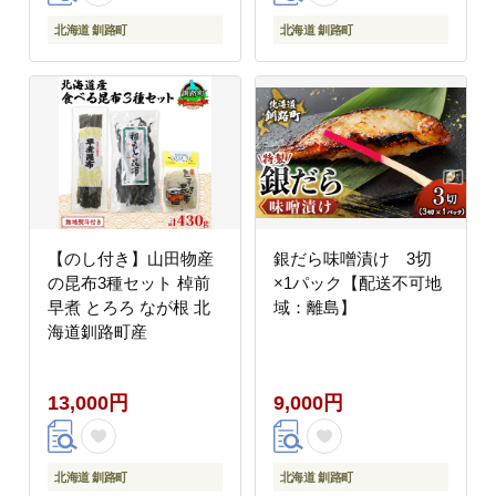
北海道 釧路町
北海道 釧路町
【のし付き】山田物産
銀だら味噌漬け 3切
の昆布3種セット 棹前
×1パック【配送不可地
早煮 とろろ なが根 北
域：離島】
海道釧路町産
13,000円
9,000円
北海道 釧路町
北海道 釧路町