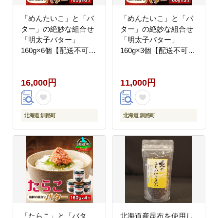
「めんたいこ」と「バ
「めんたいこ」と「バ
ター」の絶妙な組合せ
ター」の絶妙な組合せ
「明太子バター」
「明太子バター」
160g×6個【配送不可地
160g×3個【配送不可地
域：離島】
域：離島】
16,000円
11,000円
北海道 釧路町
北海道 釧路町
「たらこ」と「バタ
北海道産昆布を使用し