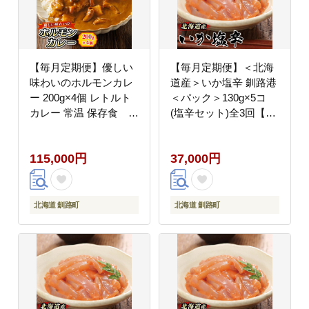
【毎月定期便】優しい
【毎月定期便】＜北海
味わいのホルモンカレ
道産＞いか塩辛 釧路港
ー 200g×4個 レトルト
＜パック＞130g×5コ
カレー 常温 保存食 全
(塩辛セット)全3回【配
12回
送不可地域：離島】
115,000円
37,000円
北海道 釧路町
北海道 釧路町