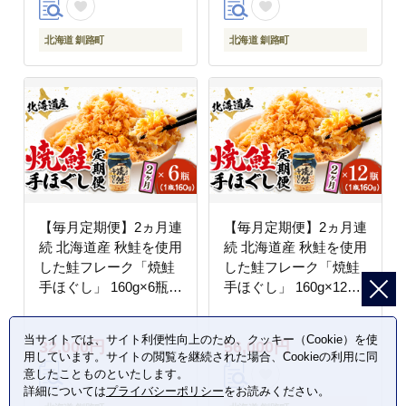
北海道 釧路町
北海道 釧路町
【毎月定期便】2ヵ月連
【毎月定期便】2ヵ月連
続 北海道産 秋鮭を使用
続 北海道産 秋鮭を使用
した鮭フレーク「焼鮭
した鮭フレーク「焼鮭
手ほぐし」 160g×6瓶全
手ほぐし」 160g×12瓶
2回【配送不可地域：離
全2回【配送不可地域：
島】
離島】
当サイトでは、サイト利便性向上のため、クッキー（Cookie）を使
32,000円
56,000円
用しています。サイトの閲覧を継続された場合、Cookieの利用に同
意したことものといたします。
詳細については
プライバシーポリシー
をお読みください。