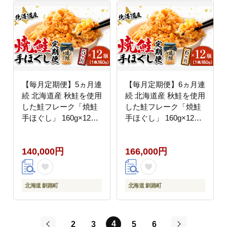
【毎月定期便】5ヵ月連
【毎月定期便】6ヵ月連
続 北海道産 秋鮭を使用
続 北海道産 秋鮭を使用
した鮭フレーク「焼鮭
した鮭フレーク「焼鮭
手ほぐし」 160g×12瓶
手ほぐし」 160g×12瓶
全5回【配送不可地域：
全6回【配送不可地域：
離島】
離島】
140,000円
166,000円
北海道 釧路町
北海道 釧路町
4
2
3
5
6