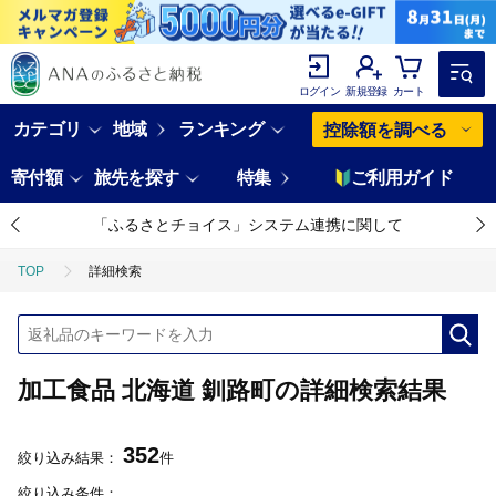
ログイン
新規登録
カート
カテゴリ
地域
ランキング
控除額を調べる
寄付額
旅先を探す
特集
ご利用ガイド
「ふるさとチョイス」システム連携に関して
TOP
詳細検索
加工食品 北海道 釧路町の詳細検索結果
352
絞り込み結果：
件
絞り込み条件：