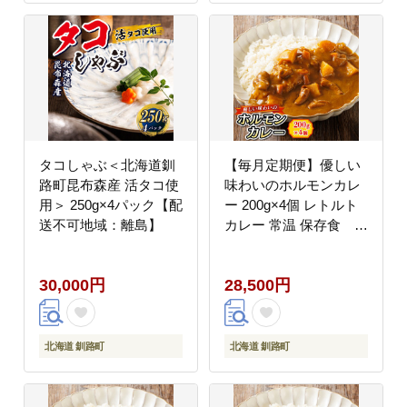
タコしゃぶ＜北海道釧
【毎月定期便】優しい
路町昆布森産 活タコ使
味わいのホルモンカレ
用＞ 250g×4パック【配
ー 200g×4個 レトルト
送不可地域：離島】
カレー 常温 保存食 全
3回
30,000円
28,500円
北海道 釧路町
北海道 釧路町