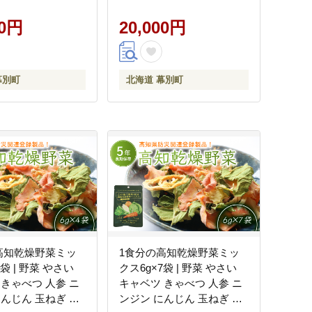
北海道 十勝 幕別 】
華 中華 北海道 十勝 幕別 】
00円
20,000円
幕別町
北海道 幕別町
高知乾燥野菜ミッ
1食分の高知乾燥野菜ミッ
4袋 | 野菜 やさい
クス6g×7袋 | 野菜 やさい
 きゃべつ 人参 ニ
キャベツ きゃべつ 人参 ニ
にんじん 玉ねぎ た
ンジン にんじん 玉ねぎ た