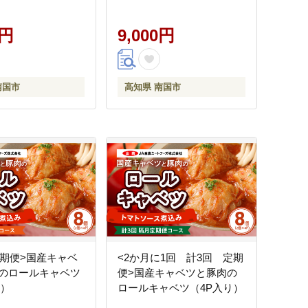
えのき エノキ きの
まねぎ えのき エノキ きの
コ 小松菜 こまつな
こ キノコ 小松菜 こまつな
災害食 小分け 個包
0円
防災食 災害食 小分け 個包
9,000円
衛生的 長期保存 栄
装 便利 衛生的 長期保存 栄
食品 簡単調理 人気
養 乾燥 食品 簡単調理 人気
 オールスローフー
おすすめ オールスローフー
南国市
高知県 南国市
 高知県 南国市
ド フード 高知県 南国市
定期便>国産キャベ
<2か月に1回 計3回 定期
のロールキャベツ
便>国産キャベツと豚肉の
り）
ロールキャベツ（4P入り）