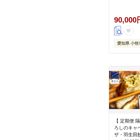
90,000
愛知県 小牧
【 定期便 隔
ろしのキャベ
ザ・羽生田餃子