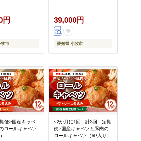
00円
39,000円
小牧市
愛知県 小牧市
定期便>国産キャベ
<2か月に1回 計3回 定期
のロールキャベツ
便>国産キャベツと豚肉の
り）
ロールキャベツ（6P入り）