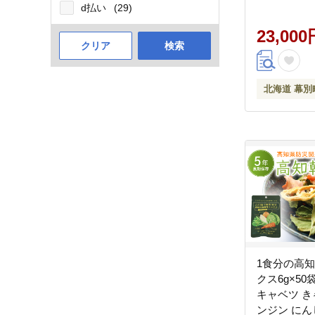
もちもち モ
d払い
(29)
華 中華 北海
23,000
クリア
検索
北海道 幕別
1食分の高
クス6g×50
キャベツ き
ンジン にん