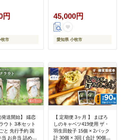
00円
45,000円
小牧市
愛知県 小牧市
旬発送開始】 嬬恋
【 定期便 3ヶ月 】 まぼろ
ラウト 3本セット
しのキャベツ419使用 ザ・
ごと 先行予約 国
羽生田餃子 15個 × 2パック
弁当 お弁当 詰め合
計 30個 × 3回 ( 合計 90個 )