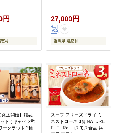
物 漬け物 発酵食品
ぎょうざ 豚肉 ギョウザ 小
ト 贈答 酢漬け 嬬
分け キャベツ 419 特産品
ツ キャベツ
00円
人気 冷凍 中華 中華惣菜 惣
27,000円
菜 大容量 3回 [AL016tu]
嬬恋村
群馬県 嬬恋村
旬発送開始】嬬恋
スープ フリーズドライ ミ
ット ( キャベツ酢
ネストローネ 3食 NATURE
ワークラウト 3種
FUTURe [コスモス食品 兵