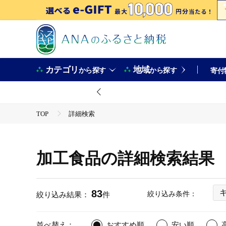
カテゴリ
地域
から探す
から探す
寄付
TOP
詳細検索
加工食品の詳細検索結果
83
絞り込み条件：
絞り込み結果：
件
並べ替え：
おすすめ順
安い順