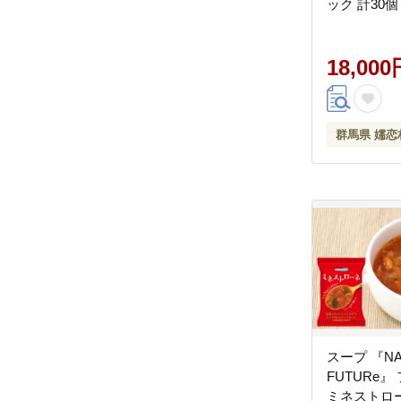
ック 計30個 ×
個 ) ぎょう
小分け キャベ
人気 冷凍 
18,000
菜 大容量 2回 
群馬県 嬬恋
スープ 『NA
FUTURe
ミネストロー