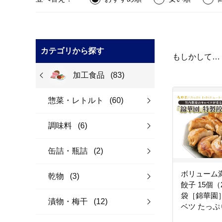
カテゴリから探す
もしかして…
加工食品
(83)
惣菜・レトルト
(60)
調味料
(6)
缶詰・瓶詰
(2)
ボリューム
乾物
(3)
餃子 15個（
袋［錦華園］
漬物・梅干
(12)
ベツ たっぷ
手作り もち