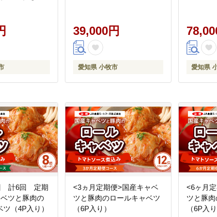
き エノキ きの
小松菜 こまつな
食 小分け 個包
円
39,000円
78,0
生的 長期保存 栄
品 簡単調理 人気
オールスローフー
市
愛知県 小牧市
愛知県 
高知県 南国市
回 計6回 定期
<3ヵ月定期便>国産キャベ
<6ヶ月
ャベツと豚肉の
ツと豚肉のロールキャベツ
ツと豚肉
ベツ（4P入り）
（6P入り）
（6P入