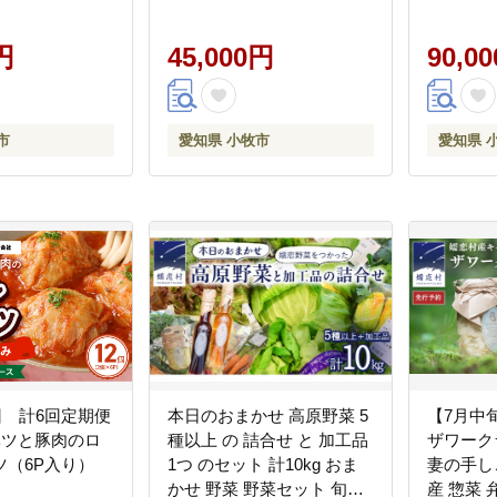
円
45,000円
90,0
市
愛知県 小牧市
愛知県 
回 計6回定期便
本日のおまかせ 高原野菜 5
【7月中
ベツと豚肉のロ
種以上 の 詰合せ と 加工品
ザワーク
ツ（6P入り）
1つ のセット 計10kg おま
妻の手し
かせ 野菜 野菜セット 旬の
産 惣菜 