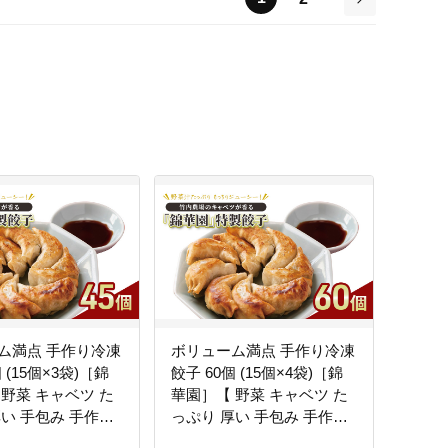
次
ム満点 手作り冷凍
ボリューム満点 手作り冷凍
 (15個×3袋)［錦
餃子 60個 (15個×4袋)［錦
 野菜 キャベツ た
華園］【 野菜 キャベツ た
厚い 手包み 手作り
っぷり 厚い 手包み 手作り
 モチモチ 汁 町中
もちもち モチモチ 汁 町中