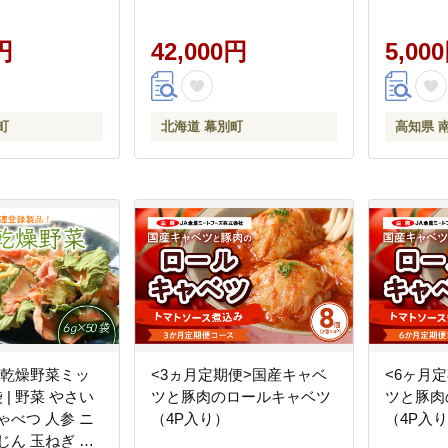
チモチ 汁 町中
作り もちもち モチモチ 汁
まねぎ 
道 十勝 幕別 】
町中華 中華 北海道 十勝 幕
こ キノ
円
別 】
42,000円
防災食 
5,00
装 便利 
養 乾燥 
おすすめ
町
北海道 幕別町
高知県 
ド フード
知乾燥野菜ミッ
<3ヵ月定期便>国産キャベ
<6ヶ月
袋 | 野菜 やさい
ツと豚肉のロールキャベツ
ツと豚肉
ゃべつ 人参 ニ
（4P入り）
（4P入
じん 玉ねぎ た