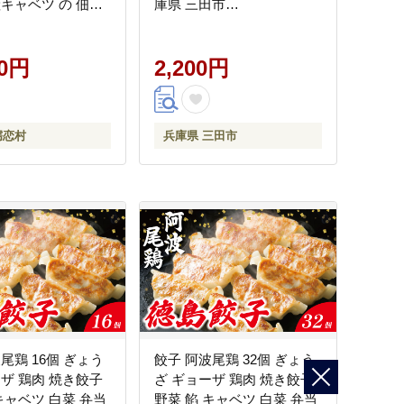
産キャベツ の 佃煮
庫県 三田市
ギフトセット 先行予
3d28bae190030] 野菜 国産
ベツ 嬬恋産キャベ
ローストキャベツ ほうれん
漬け 佃煮 漬物 健康
00円
草 ローストオニオン チー
2,200円
嬬恋村 群馬
ズ トマトリゾット 弁当 ギ
フト
嬬恋村
兵庫県 三田市
尾鶏 16個 ぎょう
餃子 阿波尾鶏 32個 ぎょう
ーザ 鶏肉 焼き餃子
ざ ギョーザ 鶏肉 焼き餃子
キャベツ 白菜 弁当
野菜 餡 キャベツ 白菜 弁当