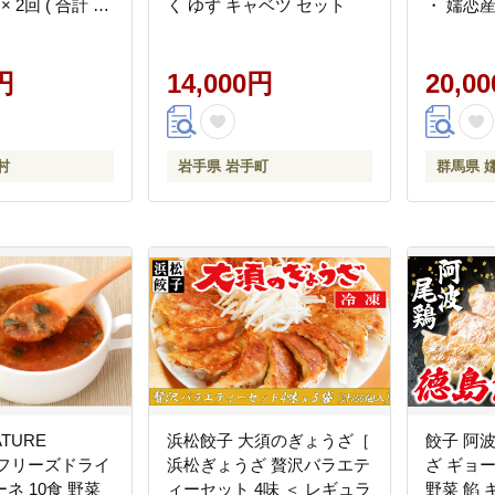
 2回 ( 合計 60
く ゆず キャベツ セット
・ 嬬恋
ざ 豚肉 ギョウザ
1種 ) 
ツ 419 特産品
約 キャ
中華 中華惣菜 惣
円
14,000円
ツ 酢 酢
20,0
[AL017tu]
調味料 
[AF020tu]
村
岩手県 岩手町
群馬県 
TURE
浜松餃子 大須のぎょうざ［
餃子 阿波
』 フリーズドライ
浜松ぎょうざ 贅沢バラエテ
ざ ギョ
ネ 10食 野菜
ィーセット 4味 ＜ レギュラ
野菜 餡 