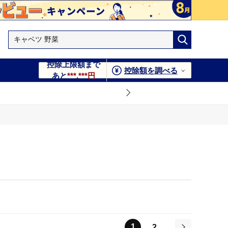
控除上限額まで
控除額を調べる
あと
***,***円
1
2