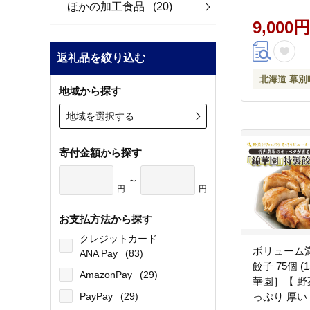
ほかの加工食品
(20)
汁 町中華 
幕別 】
9,000円
返礼品を絞り込む
北海道 幕別
地域から探す
地域を選択する
寄付金額から探す
～
円
円
お支払方法から探す
クレジットカード
ボリューム
ANA Pay
(83)
餃子 75個 (
AmazonPay
(29)
華園］【 野
PayPay
(29)
っぷり 厚い