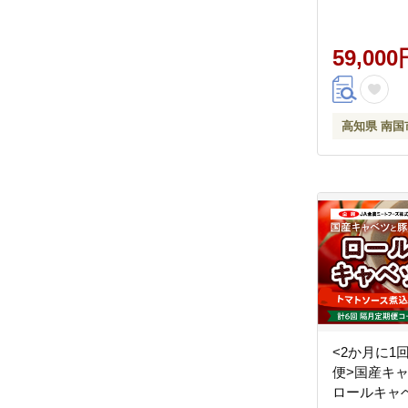
まねぎ えの
こ キノコ 
防災食 災害
59,000
装 便利 衛
養 乾燥 食
おすすめ 
高知県 南国
ド フード 
<2か月に1
便>国産キ
ロールキャ