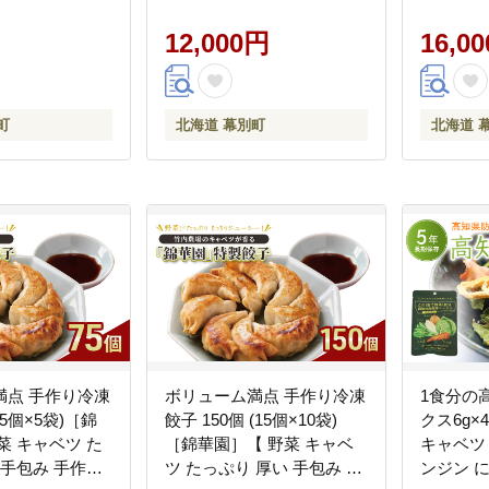
中華 北海道 十勝
モチ 汁 町中華 中華 北海道
華 中華 
十勝 幕別 】
12,000円
16,0
町
北海道 幕別町
北海道 
満点 手作り冷凍
ボリューム満点 手作り冷凍
1食分の
15個×5袋)［錦
餃子 150個 (15個×10袋)
クス6g×
菜 キャベツ た
［錦華園］【 野菜 キャベ
キャベツ
 手包み 手作り
ツ たっぷり 厚い 手包み 手
ンジン 