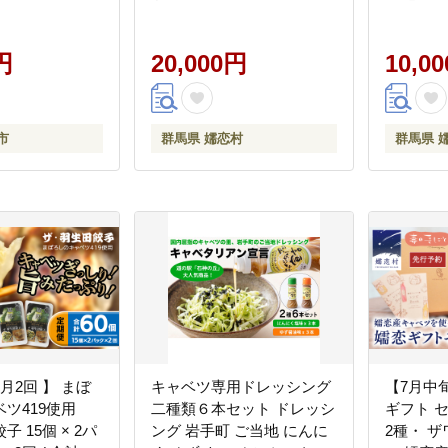
野菜 産地直送 嬬恋キャベ
わせ 漬
ツ 加工品 酢 佃煮 漬物 惣菜
腸活 ギフ
円
[AF028tu]
20,000円
恋キャベ
10,0
[AF015tu]
市
群馬県 嬬恋村
群馬県 
月2回 】 まぼ
キャベツ専用ドレッシング
【7月中
ツ419使用
二種類６本セット ドレッシ
ギフト セ
 15個 × 2パ
ング 岩手町 ご当地 にんに
2種・ ザ