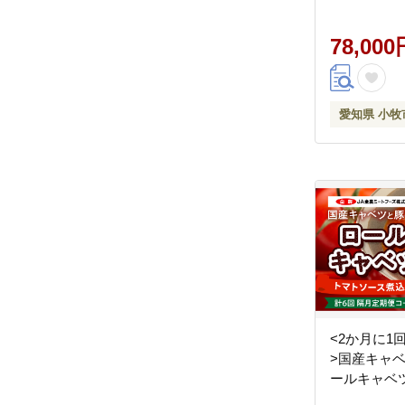
78,000
愛知県 小牧
<2か月に1
>国産キャ
ールキャベ