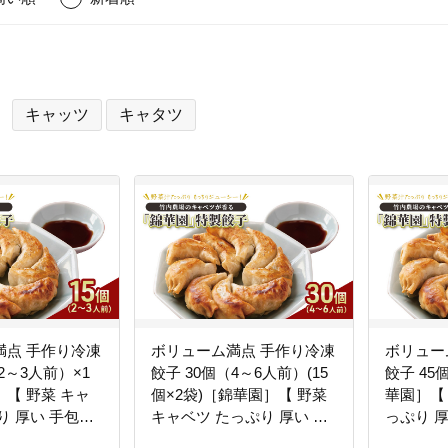
キャッツ
キャタツ
満点 手作り冷凍
ボリューム満点 手作り冷凍
ボリュー
2～3人前）×1
餃子 30個（4～6人前）(15
餃子 45個
【 野菜 キャ
個×2袋)［錦華園］【 野菜
華園］【
り 厚い 手包み
キャベツ たっぷり 厚い 手
っぷり 
もち モチモチ
包み 手作り もちもち モチ
もちもち