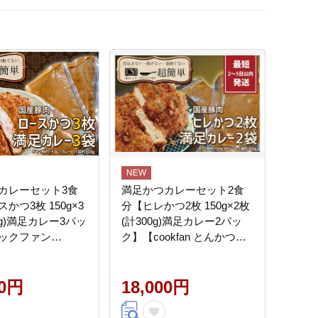
カレーセット3食
満足かつカレーセット2食
かつ3枚 150g×3
分【ヒレかつ2枚 150g×2枚
0g)満足カレー3パッ
(計300g)満足カレー2パッ
ックファン
ク】【cookfan とんかつレ
n 肉 豚 豚カツ ロー
ストラン クックファン お
国産 カレー タイパ
かず 総菜 カツ レンチン 水
 簡単調理 時短 茨
00円
戸市 水戸 茨城県】（BK-
18,000円
市】（BK-109）
110）