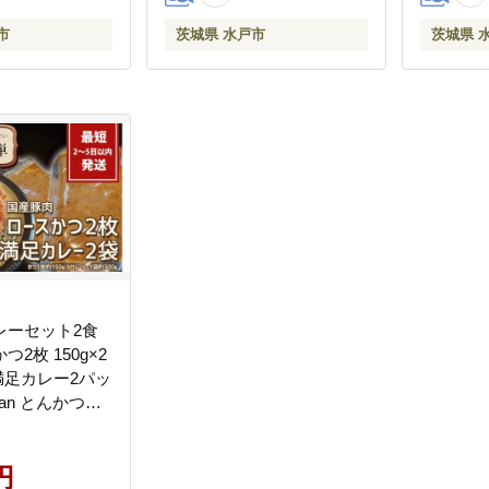
市
茨城県 水戸市
茨城県 
レーセット2食
2枚 150g×2
)満足カレー2パッ
fan とんかつレ
ックファン お
カツ レンチン 水
円
茨城県】（BK-