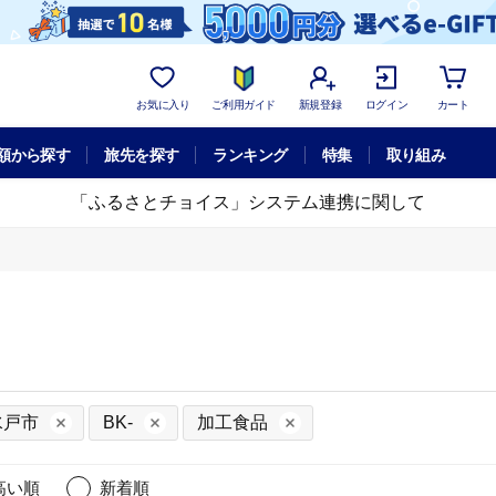
お気に入り
ご利用ガイド
新規登録
ログイン
カート
額から探す
旅先を探す
ランキング
特集
取り組み
「ふるさとチョイス」システム連携に関して
水戸市
BK-
加工食品
高い順
新着順