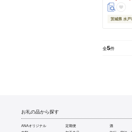
108）
茨城県 水戸
5
全
件
お礼の品から探す
ANAオリジナル
定期便
酒