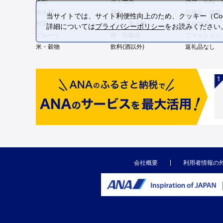
肉類
加工食品
旅行・宿泊・
魚介類
麺類
日用品・雑貨
当サイトでは、サイト利便性向上のため、クッキー（Coo
野菜
パン・菓子類
電化製品
詳細については
プライバシーポリシー
をお読みください
フルーツ
卵・乳製品
ファッション
米・穀物
飲料(酒以外)
返礼品なし
会社概要
利用者情報の