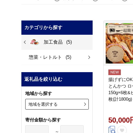
カテゴリから探す
加工食品
(5)
惣菜・レトルト
(5)
返礼品を絞り込む
揚げずにOK
とんかつ 
150g×6枚&
地域から探す
枚(計1800g)
地域を選択する
かつレスト
ン おかず 
ン 水戸市 
50,000
寄付金額から探す
（BK-105）
～