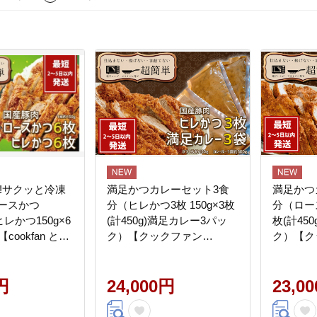
!サクッと冷凍
満足かつカレーセット3食
満足かつ
ロースかつ
分（ヒレかつ3枚 150g×3枚
分（ロース
ヒレかつ150g×6
(計450g)満足カレー3パッ
枚(計45
【cookfan とん
ク）【クックファン
ク）【ク
ラン クックファ
CookFan 肉 豚 豚カツ ロー
CookFa
総菜 カツ レンチ
スかつ 国産 カレー タイパ
スかつ 
水戸 茨城県】
円
レンチン 簡単調理 時短 茨
24,000円
レンチン
23,0
城県 水戸市】（BK-111）
城県 水戸