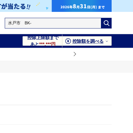
控除上限額まで
控除額を調べる
あと
***,***円