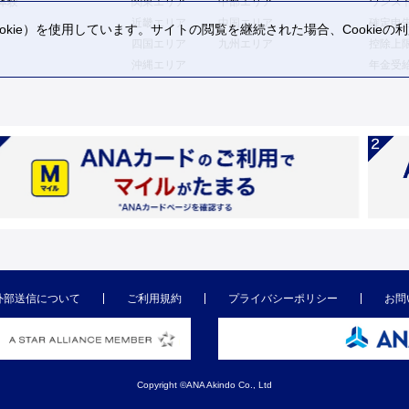
体験
関東エリア
中部エリア
ワンス
近畿エリア
中国エリア
確定申
kie）を使用しています。サイトの閲覧を継続された場合、Cookie
四国エリア
九州エリア
控除上
。
沖縄エリア
年金受
外部送信について
ご利用規約
プライバシーポリシー
お問
Copyright ©ANA Akindo Co., Ltd