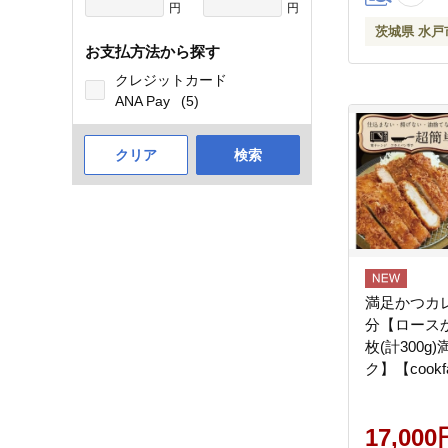
円
円
茨城県 水戸
お支払方法から探す
クレジットカード
ANA Pay
(5)
クリア
検索
満足かつカ
分【ロースかつ
枚(計300g
ク】【cook
ストラン ク
かず 総菜 
17,000
戸市 水戸 