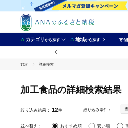
カテゴリ
地域
から探す
から探す
寄付
TOP
詳細検索
加工食品の詳細検索結果
12
絞り込み条件：
絞り込み結果：
件
並べ替え：
おすすめ順
安い順