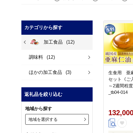
カテゴリから探す
加工食品
(12)
調味料
(12)
ほかの加工食品
(3)
生食用 亜麻仁
セット《ご
～2週間程
_tb04-014
返礼品を絞り込む
地域から探す
132,00
地域を選択する