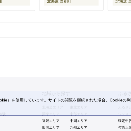
町
北海道 当別町
北海道 
地域から探す
ふる
kie）を使用しています。サイトの閲覧を継続された場合、Cookie
。
北海道エリア
東北エリア
ふるさ
体験
関東エリア
中部エリア
ワンス
近畿エリア
中国エリア
確定申
四国エリア
九州エリア
控除上