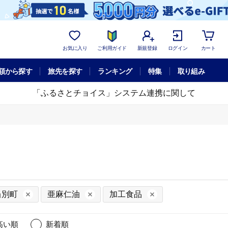
お気に入り
ご利用ガイド
新規登録
ログイン
カート
額から探す
旅先を探す
ランキング
特集
取り組み
「ふるさとチョイス」システム連携に関して
当別町
亜麻仁油
加工食品
高い順
新着順