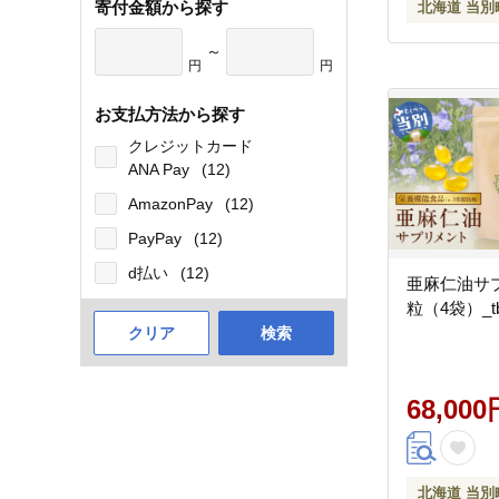
寄付金額から探す
北海道 当別
～
円
円
お支払方法から探す
クレジットカード
ANA Pay
(12)
AmazonPay
(12)
PayPay
(12)
d払い
(12)
亜麻仁油サプ
粒（4袋）_tb
クリア
検索
68,000
北海道 当別