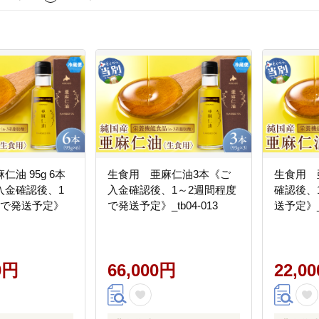
油 95g 6本
生食用 亜麻仁油3本《ご
生食用 
入金確認後、1
入金確認後、1～2週間程度
確認後、
度で発送予定》
で発送予定》_tb04-013
送予定》_t
0円
66,000円
22,0