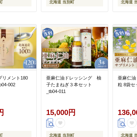
町
北海道 当別町
北海道 
リメント180
亜麻仁油ドレッシング 柚
亜麻仁油 
04-002
子たまねぎ３本セット
粒 8袋セッ
_tb04-011
円
15,000円
136,
町
北海道 当別町
北海道 