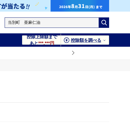
控除上限額まで
控除額を調べる
あと
***,***円