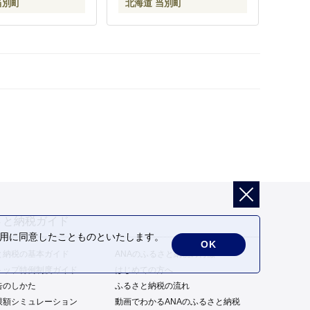
当別町
北海道 当別町
さと納税ガイド
の利用に同意したことものといたします。
OK
と納税の基本ガイド
ANAのふるさと納税の特徴
トップ特例制度ガイド
はじめての方へ
告のしかた
ふるさと納税の流れ
限額シミュレーション
動画でわかるANAのふるさと納税