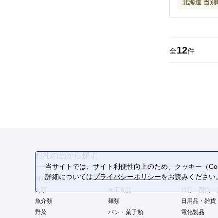
北海道 当別
12
全
件
お礼の品から探す
当サイトでは、サイト利便性向上のため、クッキー（Coo
詳細については
プライバシーポリシー
をお読みください
ANAオリジナル
定期便
酒
肉類
加工食品
旅行・宿泊・
魚介類
麺類
日用品・雑貨
野菜
パン・菓子類
電化製品