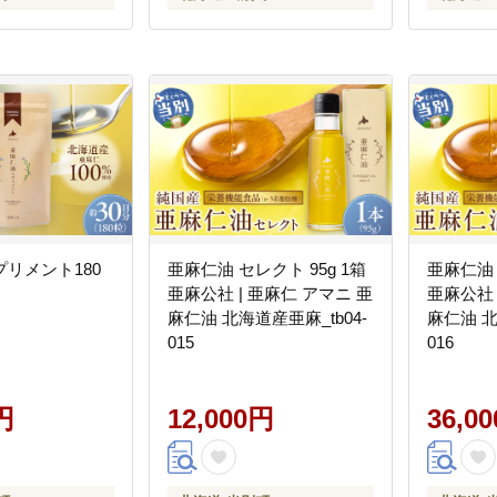
リメント180
亜麻仁油 セレクト 95g 1箱
亜麻仁油 
亜麻公社 | 亜麻仁 アマニ 亜
亜麻公社 
麻仁油 北海道産亜麻_tb04-
麻仁油 北
015
016
円
12,000円
36,0