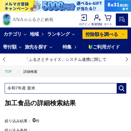
ログイン
新規登録
カート
カテゴリ
地域
ランキング
控除額を調べる
寄付額
旅先を探す
特集
ご利用ガイド
「ふるさとチョイス」システム連携に関して
TOP
詳細検索
加工食品の詳細検索結果
0
絞り込み結果：
件
絞り込み条件：