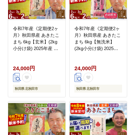
令和7年産《定期便2ヶ
令和7年産《定期便2ヶ
月》秋田県産 あきたこ
月》秋田県産 あきたこ
まち 6kg【玄米】(2kg
まち 6kg【無洗米】
小分け袋) 2025年産 お
(2kg小分け袋) 2025年
届け時期選べる お届け
産 お届け時期選べる お
周期調整可能 隔月に調
届け周期調整可能 隔月
24,000円
24,000円
整OK お米 おおもり [お
に調整OK お米 おおも
おもり 秋田 お米 あき
り [おおもり 秋田 お米
たこまち 米どころ 東北
あきたこまち 米どころ
北秋田市 定期便 毎月お
東北 北秋田市 定期便
秋田県 北秋田市
秋田県 北秋田市
届け]
毎月お届け]