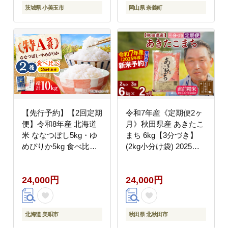
かけご飯 専用 朝食 朝
茨城県 小美玉市
岡山県 奈義町
ご飯 国産 茨城県 小美
玉市 93-D
【先行予約】【2回定期
令和7年産《定期便2ヶ
便】令和8年産 北海道
月》秋田県産 あきたこ
米 ななつぼし5kg・ゆ
まち 6kg【3分づき】
めぴりか5kg 食べ比べ
(2kg小分け袋) 2025年
定期便 | 米 お米 新米
産 お届け時期選べる お
ゆめぴりか ななつぼし
届け周期調整可能 隔月
24,000円
24,000円
| 株式会社SKFグループ
に調整OK お米 おおも
[BOAY048]
り [おおもり 秋田 お米
あきたこまち 米どころ
東北 北秋田市 定期便
北海道 美唄市
秋田県 北秋田市
毎月お届け]