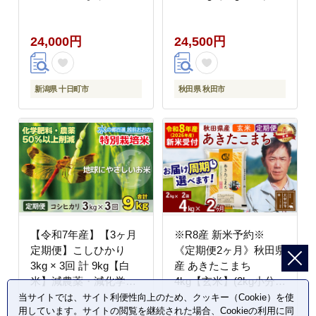
米」 米 こしひかり 無
[米 お米 こめ 白米 精米
洗米 定期 十日町市
ブランド米 小分け ご飯
24,000円
24,500円
ごはん 米どころ 秋田県
産 2kg袋]
新潟県 十日町市
秋田県 秋田市
【令和7年産】【3ヶ月
※R8産 新米予約※
定期便】こしひかり
《定期便2ヶ月》秋田県
3kg × 3回 計 9kg【白
産 あきたこまち
米】減農薬・減化学肥
4kg【玄米】(2kg小分け
料「特別栽培米」－地
袋)2026年産 令和8年産
当サイトでは、サイト利便性向上のため、クッキー（Cookie）を使
用しています。サイトの閲覧を継続された場合、Cookieの利用に同
球にやさしいお米－[A-
お届け周期調整可能 隔