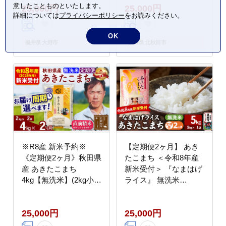
意したことものといたします。
25,000円
25,000円
003001]
月に調整OK お米 みそ
詳細については
プライバシーポリシー
をお読みください。
らファーム [みそらファ
ーム 秋田 お米 あきた
OK
こまち 米どころ 東北
福井県 大野市
秋田県 北秋田市
北秋田市 秋田県産 冷め
てもおいしい おにぎり
おむすび お弁当 白米]
※R8産 新米予約※
【定期便2ヶ月】 あき
《定期便2ヶ月》秋田県
たこまち ＜令和8年産
産 あきたこまち
新米受付＞ 『なまはげ
4kg【無洗米】(2kg小分
ライス』 無洗米
け袋)2026年産 令和8年
5kg（5kg×1袋） 吉運
産 お届け周期調整可能
商店 [新米 先行受付 米
25,000円
25,000円
隔月に調整OK お米 み
こめ コメ 無洗米 あき
そらファーム [みそらフ
たこまち 秋田県 男鹿