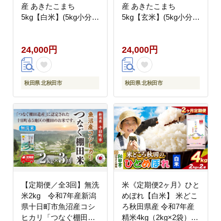
産 あきたこまち
産 あきたこまち
5kg【白米】(5kg小分け
5kg【玄米】(5kg小分け
袋) 2026年産 令和8年産
袋) 2026年産 令和8年産
お届け周期調整可能 隔
お届け周期調整可能 隔
24,000円
24,000円
月に調整OK お米 藤岡
月に調整OK お米 藤岡
農産 [藤岡農産 秋田 お
農産 [藤岡農産 秋田 お
米 あきたこまち 米どこ
米 あきたこまち 米どこ
ろ 東北 北秋田市 定期
ろ 東北 北秋田市 定期
秋田県 北秋田市
秋田県 北秋田市
便 毎月お届け]
便 毎月お届け]
【定期便／全3回】無洗
米《定期便2ヶ月》ひと
米2kg 令和7年産新潟
めぼれ【白米】 米どこ
県十日町市魚沼産コシ
ろ秋田県産 令和7年産
ヒカリ「つなぐ棚田
精米4kg（2kg×2袋）