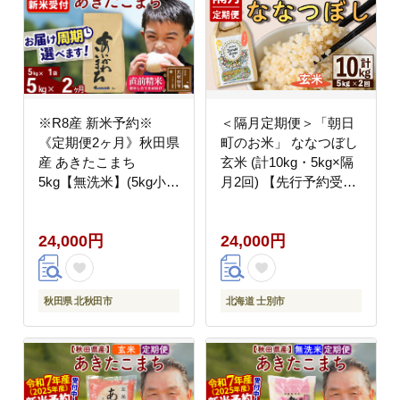
※R8産 新米予約※
＜隔月定期便＞「朝日
《定期便2ヶ月》秋田県
町のお米」 ななつぼし
産 あきたこまち
玄米 (計10kg・5kg×隔
5kg【無洗米】(5kg小分
月2回) 【先行予約受付
け袋) 2026年産 令和8年
中・2026年11月から順
産 お届け周期調整可能
次発送予定】 士別産 米
24,000円
24,000円
隔月に調整OK お米 藤
新米 お米 玄米 定期便
岡農産 [藤岡農産 秋田
北海道米 ごはん ななつ
お米 あきたこまち 米ど
ぼし 北海道産 士別市
ころ 東北 北秋田市 定
5kg 10kg 【城守商店】
秋田県 北秋田市
北海道 士別市
期便 毎月お届け]
【D7089-2】