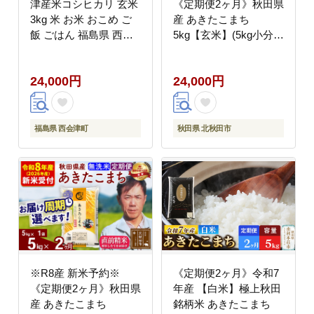
津産米コシヒカリ 玄米
《定期便2ヶ月》秋田県
3kg 米 お米 おこめ ご
産 あきたこまち
飯 ごはん 福島県 西会
5kg【玄米】(5kg小分け
津町 F4D-2449
袋) 2026年産 令和8年産
お届け周期調整可能 隔
24,000円
24,000円
月に調整OK お米 みそ
らファーム [みそらファ
ーム 秋田 お米 あきた
こまち 米どころ 東北
福島県 西会津町
秋田県 北秋田市
北秋田市 秋田県産 冷め
てもおいしい おにぎり
おむすび お弁当 白米]
※R8産 新米予約※
《定期便2ヶ月》令和7
《定期便2ヶ月》秋田県
年産 【白米】極上秋田
産 あきたこまち
銘柄米 あきたこまち