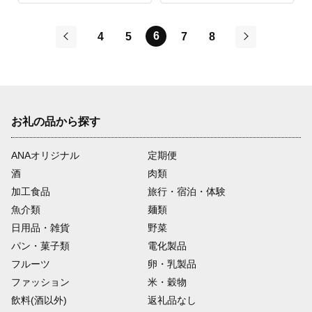
6
4
5
7
8
前
次
お礼の品から探す
ANAオリジナル
定期便
酒
肉類
加工食品
旅行・宿泊・体験
魚介類
麺類
日用品・雑貨
野菜
パン・菓子類
電化製品
フルーツ
卵・乳製品
ファッション
米・穀物
飲料(酒以外)
返礼品なし