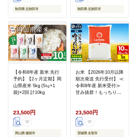
あきたこまち 米どころ
あきたこまち 米どころ
東北 北秋田市 定期便
東北 北秋田市 定期便
秋田県 北秋田市
秋田県 北秋田市
毎月お届け]
毎月お届け]
【令和8年産 新米 先行
お米 【2026年10月以降
予約】【2ヶ月定期】岡
順次発送 先行受付】 ≪
山県産米 5kg (5㎏×1
令和8年産 新米受付≫
袋)×2回 計10kg
甘み抜群！もっちり食
感！ ゆうだい21
10kg×1袋 【白米】
23,500円
23,500円
[ラ・ファータ ゆうだい
21 ブランド米 お米 白
米 精米 米どころ 宮城]
岡山県 備前市
宮城県 名取市