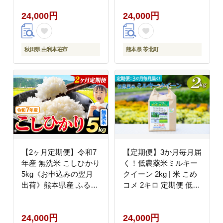
[米 お米 こめ 白米 精米
米 こめ ふるさとのうぜ
24,000円
24,000円
ひとめぼれ ブランド米
い コシヒカリ コメ お
銘柄米 食卓 おにぎり
米 おこめ---
秋田県産 秋田県 由利本
reihoku_loc_518_mo2--
荘市]
-
秋田県 由利本荘市
熊本県 苓北町
【2ヶ月定期便】令和7
【定期便】3か月毎月届
年産 無洗米 こしひかり
く！低農薬米ミルキー
5kg《お申込みの翌月
クイーン 2kg | 米 こめ
出荷》熊本県産 ふるさ
コメ 2キロ 定期便 低農
と納税 無洗米 ひの 米
薬米 ミルキークイーン
こめ ふるさとのうぜい
みるきーくいーん 古河
24,000円
24,000円
コシヒカリ コメ お米
市産 茨城県産 贈答 贈