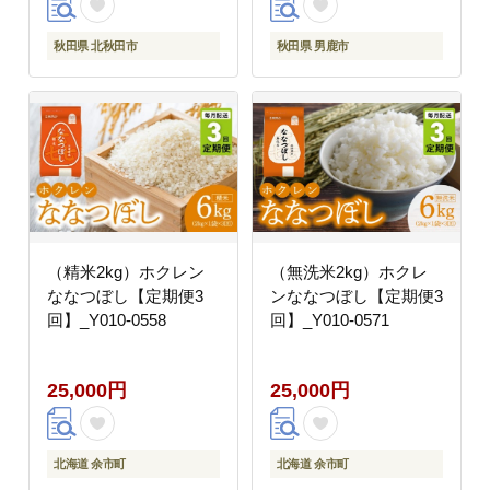
ァーム 秋田 お米 あき
市]
たこまち 米どころ 東北
秋田県 北秋田市
秋田県 男鹿市
北秋田市 秋田県産 冷め
てもおいしい おにぎり
おむすび お弁当 白米]
（精米2kg）ホクレン
（無洗米2kg）ホクレ
ななつぼし【定期便3
ンななつぼし【定期便3
回】_Y010-0558
回】_Y010-0571
25,000円
25,000円
北海道 余市町
北海道 余市町