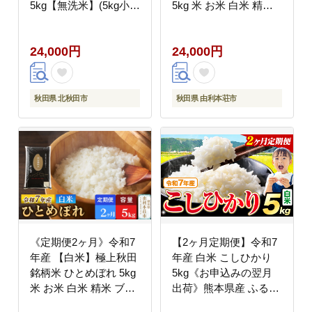
5kg【無洗米】(5kg小分
5kg 米 お米 白米 精米
け袋) 2026年産 令和8年
ブランド米 銘柄米 秋田
産 お届け周期調整可能
県産 [米 お米 こめ 白米
24,000円
24,000円
隔月に調整OK お米 み
精米 あきたこまち ブラ
そらファーム [みそらフ
ンド米 銘柄米 秋田県
ァーム 秋田 お米 あき
産]
たこまち 米どころ 東北
秋田県 北秋田市
秋田県 由利本荘市
北秋田市 秋田県産 冷め
てもおいしい おにぎり
おむすび お弁当 白米]
《定期便2ヶ月》令和7
【2ヶ月定期便】令和7
年産 【白米】極上秋田
年産 白米 こしひかり
銘柄米 ひとめぼれ 5kg
5kg《お申込みの翌月
米 お米 白米 精米 ブラ
出荷》熊本県産 ふるさ
ンド米 銘柄米 秋田県産
と納税 白米 精米 ひの