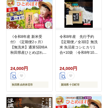
《令和8年産 新米受
令和8年産 先行予約
付》《定期便2ヶ月》
【定期便／全3回】無洗
【無洗米】通算5回特A
米 魚沼産コシヒカリ1
秋田県産ひとめぼれ
合×10袋 〈令和8年10月
5kg(5kg×1袋)×2回 お届
下旬～発送予定〉
け周期調整 隔月に調整
24,000円
24,000円
OK お米 米 こめ 藤岡農
産 [米 無洗米 白米 特A
精米 秋田県 東北 お米
ひとめぼれ 小袋 小分け
秋田県 由利本荘市
新潟県 十日町市
直前精米 おいしい米 お
すすめ]