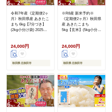
令和7年産《定期便2ヶ
※R8産 新米予約※
月》秋田県産 あきたこ
《定期便2ヶ月》秋田県
まち 6kg【7分づき】
産 あきたこまち
(2kg小分け袋) 2025年
5kg【玄米】(5kg小分け
産 お届け時期選べる お
袋) 2026年産 令和8年産
届け周期調整可能 隔月
お届け周期調整可能 隔
24,000円
24,000円
に調整OK お米 おおも
月に調整OK お米 すず
り [おおもり 秋田 お米
き農産 [すずき農産 秋
あきたこまち 米どころ
田 お米 あきたこまち
東北 北秋田市 定期便
米どころ 東北 北秋田市
秋田県 北秋田市
秋田県 北秋田市
毎月お届け]
定期便 毎月お届け]