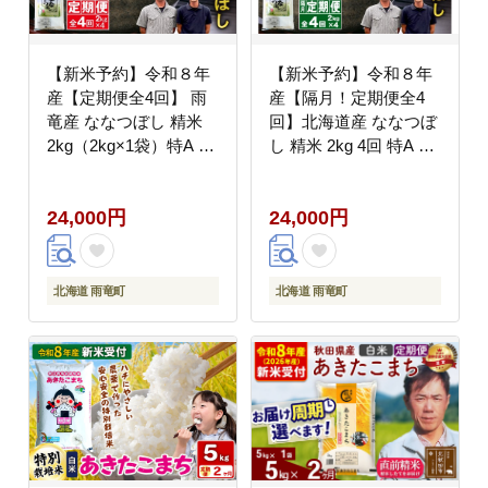
【新米予約】令和８年
【新米予約】令和８年
産【定期便全4回】 雨
産【隔月！定期便全4
竜産 ななつぼし 精米
回】北海道産 ななつぼ
2kg（2kg×1袋）特A 雨
し 精米 2kg 4回 特A 雨
竜町 お米 米 厳選 人気
竜町 お米 米 厳選 人気
令和8年産 新米
令和8年産
24,000円
24,000円
北海道 雨竜町
北海道 雨竜町