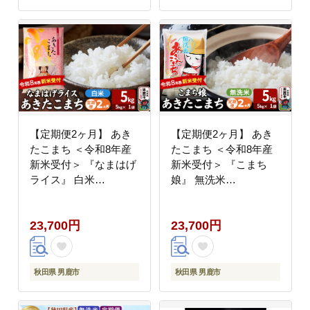
【定期便2ヶ月】 あき
【定期便2ヶ月】 あき
たこまち ＜令和8年産
たこまち ＜令和8年産
新米受付＞ 『なまはげ
新米受付＞ 『こまち
ライス』 白米
娘』 無洗米
5kg（5kg×1袋） 吉運
5kg（5kg×1袋） 吉運
商店 [新米 先行受付 米
商店 [新米 先行受付 米
23,700円
23,700円
こめ コメ 白米 あきた
こめ コメ 無洗米 あき
こまち 秋田県 男鹿市]
たこまち 秋田県 男鹿
市]
秋田県 男鹿市
秋田県 男鹿市