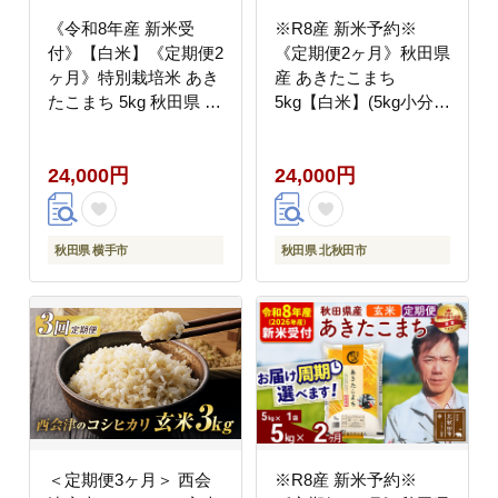
《令和8年産 新米受
※R8産 新米予約※
付》【白米】《定期便2
《定期便2ヶ月》秋田県
ヶ月》特別栽培米 あき
産 あきたこまち
たこまち 5kg 秋田県 横
5kg【白米】(5kg小分け
手市 [新米 先行予約 秋
袋) 2026年産 令和8年産
田県産 あきたこまち 秋
お届け周期調整可能 隔
24,000円
24,000円
田こまち 米 お米 こめ]
月に調整OK お米 みそ
らファーム [みそらファ
ーム 秋田 お米 あきた
こまち 米どころ 東北
秋田県 横手市
秋田県 北秋田市
北秋田市 秋田県産 冷め
てもおいしい おにぎり
おむすび お弁当 白米]
＜定期便3ヶ月＞ 西会
※R8産 新米予約※