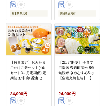
おこめ ---
り物 プレゼント 茨城県
reihoku_loc_519_mo2--
古河市 直送 農家直送
-
産地直送 送料無料
熊本県 苓北町
茨城県 古河市
_BI97
【数量限定】おみたま
【2回定期便】 子育て
ごかけご飯セット(4食
応援米 奈義町産米 BG
セット3ヶ月定期便) 定
無洗米 きぬむすめ5kg
期便 お米 卵 醤油 セッ
【窒素充填包装】 【お
ト 米 白米 うるち米 ふ
申込み完了月の翌月か
くまる レトルト 大粒
ら順次発送】 米 お米
24,000円
24,000円
たまご タマゴ 玉子 鶏
白米 ご飯 単一精米 無
卵 しょうゆ 卵かけ醤油
洗米 国産 定期便 岡山
卵かけ ご飯 ごはん 卵
県 奈義町