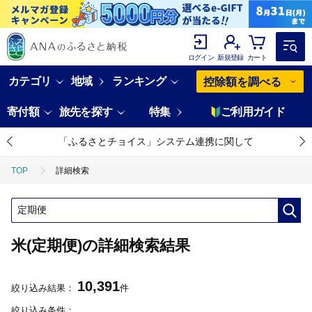
ログイン
新規登録
カート
カテゴリ
地域
ランキング
控除額を調べる
寄付額
旅先を探す
特集
ご利用ガイド
「ふるさとチョイス」システム連携に関して
TOP
詳細検索
米(定期便)の詳細検索結果
10,391
絞り込み結果：
件
絞り込み条件：