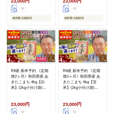
23,000円
23,000円
に調整OK お米 おおも
に調整OK お米 おおも
り [おおもり 秋田 お米
り [おおもり 秋田 お米
あきたこまち 米どころ
あきたこまち 米どころ
東北 北秋田市 定期便
東北 北秋田市 定期便
秋田県 北秋田市
秋田県 北秋田市
毎月お届け]
毎月お届け]
R8産 新米予約 《定期
R8産 新米予約 《定期
便2ヶ月》秋田県産 あ
便2ヶ月》秋田県産 あ
きたこまち 4kg【白
きたこまち 4kg【玄
米】(2kg小分け袋)
米】(2kg小分け袋)
2026年産 令和8年産 お
2026年産 令和8年産 お
届け周期調整可能 隔月
届け周期調整可能 隔月
23,000円
23,000円
に調整OK お米 おおも
に調整OK お米 おおも
り [おおもり 秋田 お米
り [おおもり 秋田 お米