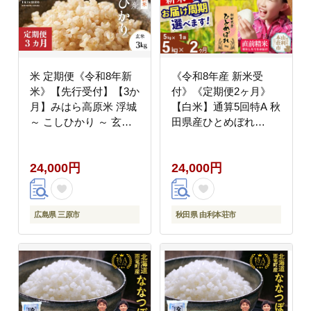
米 定期便《令和8年新
《令和8年産 新米受
米》【先行受付】【3か
付》《定期便2ヶ月》
月】みはら高原米 浮城
【白米】通算5回特A 秋
～ こしひかり ～ 玄米
田県産ひとめぼれ
3kg 2026年9月下旬頃発
5kg(5kg×1袋)×2回 お届
送予定 コシヒカリ お米
け周期調整 隔月に調整
24,000円
24,000円
ごはん ご飯 広島県 三
OK お米 米 こめ 藤岡農
原市 220078
産 [米 白米 特A 精米 秋
田県 東北 お米 ひとめ
ぼれ 小袋 小分け 直前
広島県 三原市
秋田県 由利本荘市
精米 おいしい米 おすす
め]