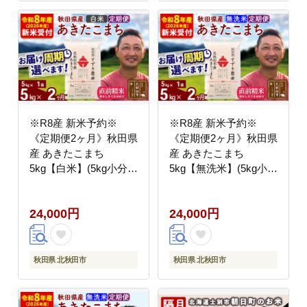
※R8産 新米予約※
※R8産 新米予約※
《定期便2ヶ月》秋田県
《定期便2ヶ月》秋田県
産 あきたこまち
産 あきたこまち
5kg【白米】(5kg小分け
5kg【無洗米】(5kg小分
袋) 2026年産 令和8年産
け袋) 2026年産 令和8年
お届け周期調整可能 隔
産 お届け周期調整可能
24,000円
24,000円
月に調整OK お米 すず
隔月に調整OK お米 す
き農産 [すずき農産 秋
ずき農産 [すずき農産
田 お米 あきたこまち
秋田 お米 あきたこまち
米どころ 東北 北秋田市
米どころ 東北 北秋田市
秋田県 北秋田市
秋田県 北秋田市
定期便 毎月お届け]
定期便 毎月お届け]