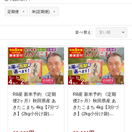
定期便
米(定期便)
並べ替え:
R8産 新米予約 《定期
R8産 新米予約 《定期
便2ヶ月》秋田県産 あ
便2ヶ月》秋田県産 あ
きたこまち 4kg【7分づ
きたこまち 4kg【3分づ
き】(2kg小分け袋)
き】(2kg小分け袋)
2026年産 令和8年産 お
2026年産 令和8年産 お
届け周期調整可能 隔月
届け周期調整可能 隔月