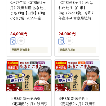
令和7年産《定期便2ヶ
《定期便3ヶ月》米 は
月》秋田県産 あきたこ
れわたり【白米】
まち 6kg【白米】(2kg
2kg（2kg×1袋）令和7
小分け袋) 2025年産 お
年産 特A 青森県弘前市
届け時期選べる お届け
産 [米 定期便 ごはん ご
周期調整可能 隔月に調
飯 白米 精米 ブランド
24,000円
24,000円
整OK お米 おおもり [お
米 2キロ 国産 はれわた
おもり 秋田 お米 あき
り 青森県 弘前市]
たこまち 米どころ 東北
北秋田市 定期便 毎月お
秋田県 北秋田市
青森県 弘前市
届け]
※R8産 新米予約※
※R8産 新米予約※
《定期便2ヶ月》秋田県
《定期便2ヶ月》秋田県