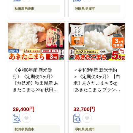
秋田県 男鹿市
秋田県 男鹿市
《令和8年産 新米受
＜令和8年産 新米予約
付》《定期便4ヶ月》
＞《定期便3ヶ月》【白
【無洗米】秋田県産 あ
米】あきたこまち 5kg
きたこまち 3kg 秋田県
[あきたこまち ブランド
男鹿市 こまちライン
米 お米 白米 精米 米ど
[こまちライン あきたこ
ころ 秋田 秋田県産]
29,400円
32,700円
まち ブランド米 お米
白米 精米 無洗米 米ど
ころ 秋田 秋田県産 新
米 先行受付]
秋田県 男鹿市
秋田県 男鹿市