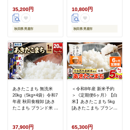
ころ 秋田 秋田県産]
どころ 秋田 秋田県産]
35,200円
10,800円
秋田県 男鹿市
秋田県 男鹿市
あきたこまち 無洗米
＜令和8年産 新米予約
20kg（5kg×4袋）令和7
＞《定期便6ヶ月》【白
年産 秋田食糧卸 [あき
米】あきたこまち 5kg
たこまち ブランド米 お
[あきたこまち ブランド
米 白米 精米 無洗米 米
米 お米 白米 精米 米ど
どころ 秋田 秋田県産]
ころ 秋田 秋田県産]
37,900円
65,300円