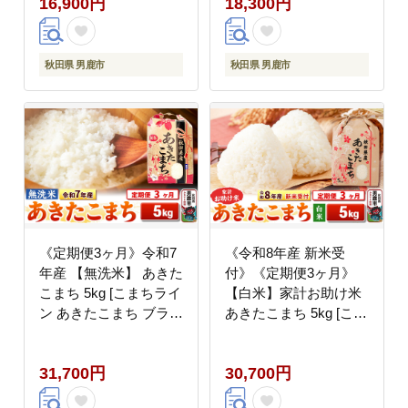
16,900円
18,300円
田県産]
田 秋田県産]
秋田県 男鹿市
秋田県 男鹿市
《定期便3ヶ月》令和7
《令和8年産 新米受
年産 【無洗米】 あきた
付》《定期便3ヶ月》
こまち 5kg [こまちライ
【白米】家計お助け米
ン あきたこまち ブラン
あきたこまち 5kg [こま
ド米 お米 白米 精米 無
ちライン あきたこまち
洗米 米どころ 秋田 秋
ブレンド米 お米 白米
31,700円
30,700円
田県産]
精米 米どころ 秋田 秋
田県産 新米 先行受付]