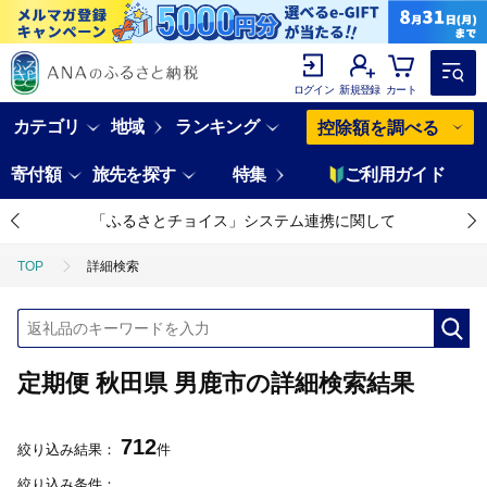
ログイン
新規登録
カート
カテゴリ
地域
ランキング
控除額を調べる
寄付額
旅先を探す
特集
ご利用ガイド
「ふるさとチョイス」システム連携に関して
TOP
詳細検索
定期便 秋田県 男鹿市の詳細検索結果
712
絞り込み結果：
件
絞り込み条件：