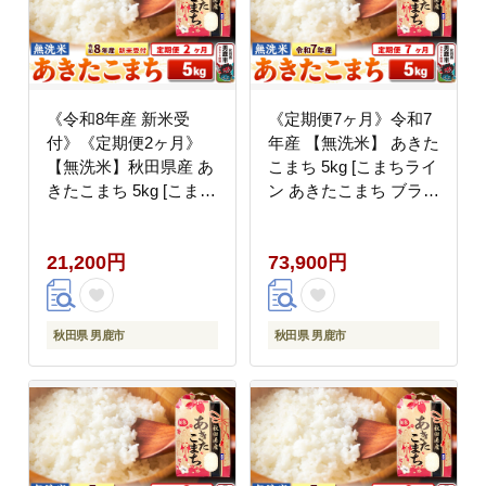
《令和8年産 新米受
《定期便7ヶ月》令和7
付》《定期便2ヶ月》
年産 【無洗米】 あきた
【無洗米】秋田県産 あ
こまち 5kg [こまちライ
きたこまち 5kg [こまち
ン あきたこまち ブラン
ライン あきたこまち ブ
ド米 お米 白米 精米 無
ランド米 お米 白米 精
洗米 米どころ 秋田 秋
21,200円
73,900円
米 無洗米 米どころ 秋
田県産]
田 秋田県産 新米 先行
受付]
秋田県 男鹿市
秋田県 男鹿市