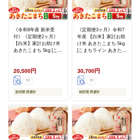
《令和8年産 新米受
《定期便3ヶ月》令和7
付》《定期便2ヶ月》
年産 【白米】家計お助
【白米】家計お助け米
け米 あきたこまち 5kg
あきたこまち 5kg [こま
[こまちライン あきたこ
ちライン あきたこまち
まち ブランド米 お米
ブレンド米 お米 白米
白米 精米 米どころ 秋
20,500円
30,700円
精米 米どころ 秋田 秋
田 秋田県産]
田県産 新米 先行受付]
秋田県 男鹿市
秋田県 男鹿市