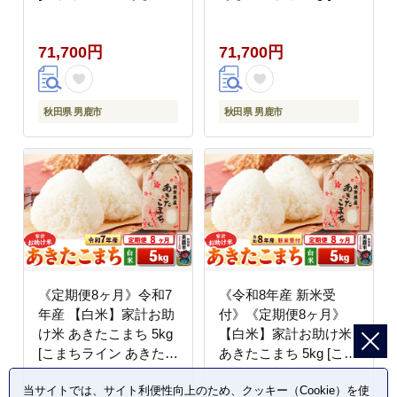
まち ブランド米 お米
ちライン あきたこまち
白米 精米 米どころ 秋
ブレンド米 お米 白米
71,700円
71,700円
田 秋田県産]
精米 米どころ 秋田 秋
田県産 新米 先行受付]
秋田県 男鹿市
秋田県 男鹿市
《定期便8ヶ月》令和7
《令和8年産 新米受
年産 【白米】家計お助
付》《定期便8ヶ月》
け米 あきたこまち 5kg
【白米】家計お助け米
[こまちライン あきたこ
あきたこまち 5kg [こま
まち ブランド米 お米
ちライン あきたこまち
当サイトでは、サイト利便性向上のため、クッキー（Cookie）を使
白米 精米 米どころ 秋
ブレンド米 お米 白米