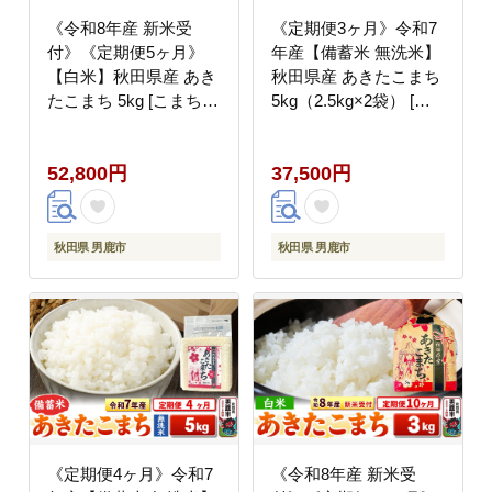
《令和8年産 新米受
《定期便3ヶ月》令和7
付》《定期便5ヶ月》
年産【備蓄米 無洗米】
【白米】秋田県産 あき
秋田県産 あきたこまち
たこまち 5kg [こまちラ
5kg（2.5kg×2袋） [こ
イン あきたこまち ブラ
まちライン あきたこま
ンド米 お米 白米 精米
ち ブランド米 お米 白
52,800円
37,500円
米どころ 秋田 秋田県産
米 精米 無洗米 米どこ
新米 先行受付]
ろ 秋田 秋田県産]
秋田県 男鹿市
秋田県 男鹿市
《定期便4ヶ月》令和7
《令和8年産 新米受