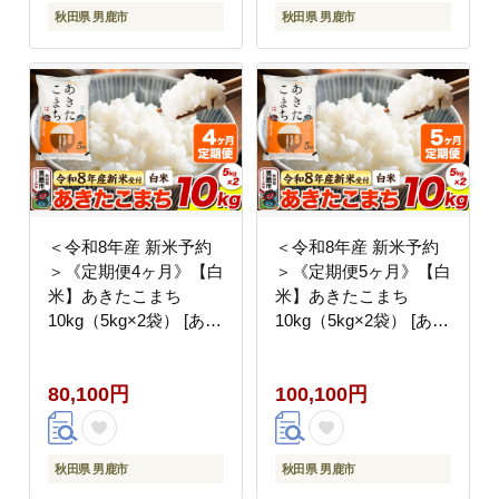
秋田県 男鹿市
秋田県 男鹿市
＜令和8年産 新米予約
＜令和8年産 新米予約
＞《定期便4ヶ月》【白
＞《定期便5ヶ月》【白
米】あきたこまち
米】あきたこまち
10kg（5kg×2袋） [あき
10kg（5kg×2袋） [あき
たこまち ブランド米 お
たこまち ブランド米 お
米 白米 精米 米どころ
米 白米 精米 米どころ
80,100円
100,100円
秋田 秋田県産]
秋田 秋田県産]
秋田県 男鹿市
秋田県 男鹿市