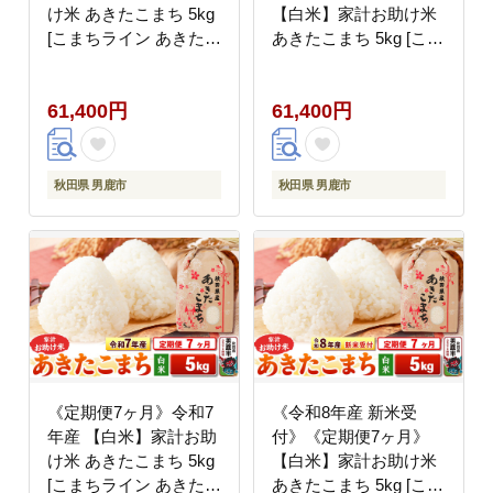
け米 あきたこまち 5kg
【白米】家計お助け米
[こまちライン あきたこ
あきたこまち 5kg [こま
まち ブランド米 お米
ちライン あきたこまち
白米 精米 米どころ 秋
ブレンド米 お米 白米
61,400円
61,400円
田 秋田県産]
精米 米どころ 秋田 秋
田県産 新米 先行受付]
秋田県 男鹿市
秋田県 男鹿市
《定期便7ヶ月》令和7
《令和8年産 新米受
年産 【白米】家計お助
付》《定期便7ヶ月》
け米 あきたこまち 5kg
【白米】家計お助け米
[こまちライン あきたこ
あきたこまち 5kg [こま