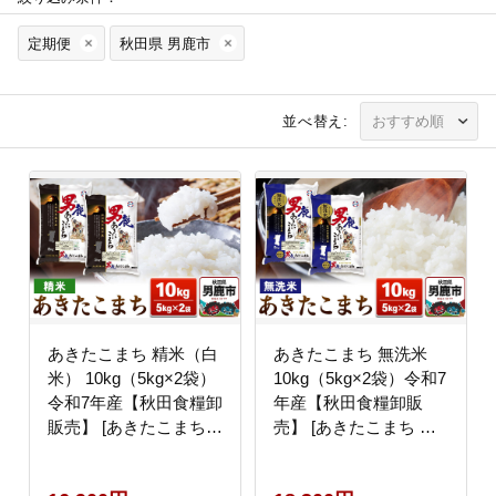
定期便
秋田県 男鹿市
並べ替え:
あきたこまち 精米（白
あきたこまち 無洗米
米） 10kg（5kg×2袋）
10kg（5kg×2袋）令和7
令和7年産【秋田食糧卸
年産【秋田食糧卸販
販売】 [あきたこまち
売】 [あきたこまち ブ
ブランド米 お米 白米
ランド米 お米 白米 精
精米 米どころ 秋田 秋
米 無洗米 米どころ 秋