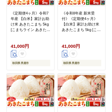
《定期便4ヶ月》令和7
《令和8年産 新米受
年産 【白米】家計お助
付》《定期便4ヶ月》
け米 あきたこまち 5kg
【白米】家計お助け米
[こまちライン あきたこ
あきたこまち 5kg [こま
まち ブランド米 お米
ちライン あきたこまち
白米 精米 米どころ 秋
ブレンド米 お米 白米
41,000円
41,000円
田 秋田県産]
精米 米どころ 秋田 秋
田県産 新米 先行受付]
秋田県 男鹿市
秋田県 男鹿市