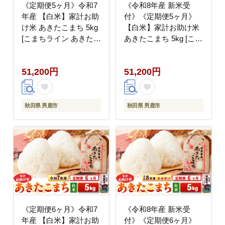
《定期便5ヶ月》令和7
《令和8年産 新米受
年産 【白米】家計お助
付》《定期便5ヶ月》
け米 あきたこまち 5kg
【白米】家計お助け米
[こまちライン あきたこ
あきたこまち 5kg [こま
まち ブランド米 お米
ちライン あきたこまち
白米 精米 米どころ 秋
ブレンド米 お米 白米
51,200円
51,200円
田 秋田県産]
精米 米どころ 秋田 秋
田県産 新米 先行受付]
秋田県 男鹿市
秋田県 男鹿市
《定期便6ヶ月》令和7
《令和8年産 新米受
年産 【白米】家計お助
付》《定期便6ヶ月》