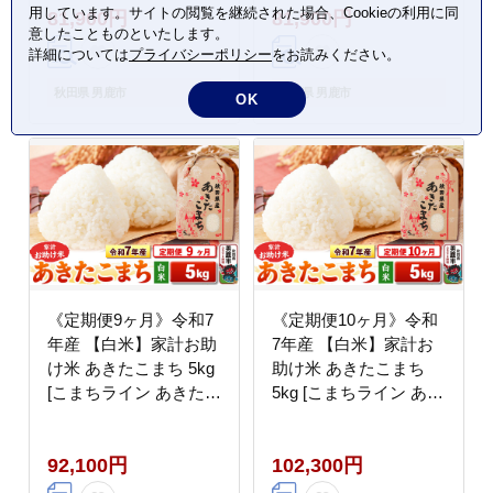
用しています。サイトの閲覧を継続された場合、Cookieの利用に同
81,900円
81,900円
田 秋田県産]
精米 米どころ 秋田 秋
意したことものといたします。
田県産 新米 先行受付]
詳細については
プライバシーポリシー
をお読みください。
秋田県 男鹿市
秋田県 男鹿市
OK
《定期便9ヶ月》令和7
《定期便10ヶ月》令和
年産 【白米】家計お助
7年産 【白米】家計お
け米 あきたこまち 5kg
助け米 あきたこまち
[こまちライン あきたこ
5kg [こまちライン あき
まち ブランド米 お米
たこまち ブランド米 お
白米 精米 米どころ 秋
米 白米 精米 米どころ
92,100円
102,300円
田 秋田県産]
秋田 秋田県産]