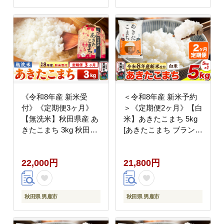
《令和8年産 新米受
＜令和8年産 新米予約
付》《定期便3ヶ月》
＞《定期便2ヶ月》【白
【無洗米】秋田県産 あ
米】あきたこまち 5kg
きたこまち 3kg 秋田県
[あきたこまち ブランド
男鹿市 こまちライン
米 お米 白米 精米 米ど
[こまちライン あきたこ
ころ 秋田 秋田県産]
22,000円
21,800円
まち ブランド米 お米
白米 精米 無洗米 米ど
ころ 秋田 秋田県産 新
米 先行受付]
秋田県 男鹿市
秋田県 男鹿市