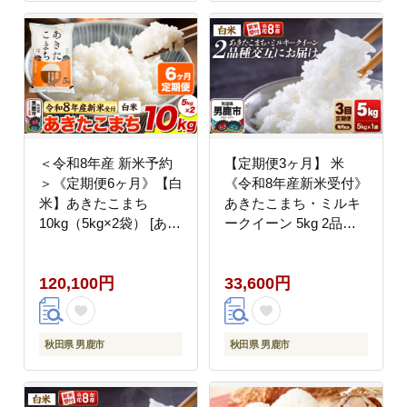
＜令和8年産 新米予約
【定期便3ヶ月】 米
＞《定期便6ヶ月》【白
《令和8年産新米受付》
米】あきたこまち
あきたこまち・ミルキ
10kg（5kg×2袋） [あき
ークイーン 5kg 2品種
たこまち ブランド米 お
を毎月交互にお届け 食
米 白米 精米 米どころ
べ比べ 大進農場 [新米
120,100円
33,600円
秋田 秋田県産]
先行受付 こめ 秋田 男
鹿市 ミルキークイーン
白米 あきたこまち]
秋田県 男鹿市
秋田県 男鹿市