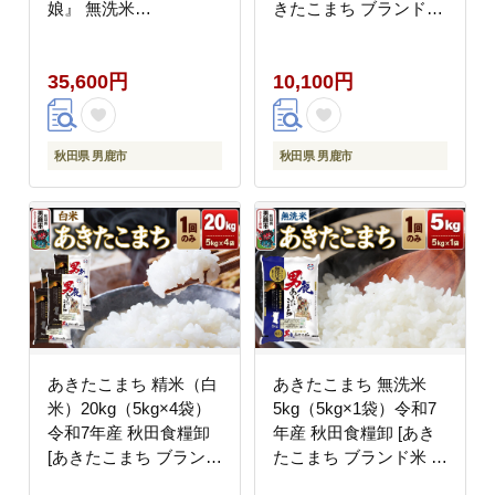
娘』 無洗米
きたこまち ブランド米
5kg（5kg×1袋） 吉運
お米 白米 精米 米どこ
商店 [新米 先行受付 米
ろ 秋田 秋田県産]
35,600円
10,100円
こめ コメ 無洗米 あき
たこまち 秋田県 男鹿
市]
秋田県 男鹿市
秋田県 男鹿市
あきたこまち 精米（白
あきたこまち 無洗米
米）20kg（5kg×4袋）
5kg（5kg×1袋）令和7
令和7年産 秋田食糧卸
年産 秋田食糧卸 [あき
[あきたこまち ブランド
たこまち ブランド米 お
米 お米 白米 精米 米ど
米 白米 精米 無洗米 米