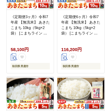
《定期便3ヶ月》令和7
《定期便6ヶ月》令和7
年産 【無洗米】 あきた
年産 【無洗米】 あきた
こまち 10kg（5kg×2
こまち 10kg（5kg×2
袋） [こまちライン あ
袋） [こまちライン あ
きたこまち ブランド米
きたこまち ブランド米
お米 白米 精米 無洗米
お米 白米 精米 無洗米
58,100円
116,200円
米どころ 秋田 秋田県
米どころ 秋田 秋田県
産]
産]
秋田県 男鹿市
秋田県 男鹿市