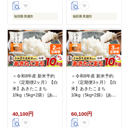
秋田県 男鹿市
秋田県 男鹿市
＜令和8年産 新米予約
＜令和8年産 新米予約
＞《定期便2ヶ月》【白
＞《定期便3ヶ月》【白
米】あきたこまち
米】あきたこまち
10kg（5kg×2袋） [あき
10kg（5kg×2袋） [あき
たこまち ブランド米 お
たこまち ブランド米 お
米 白米 精米 米どころ
米 白米 精米 米どころ
40,100円
60,100円
秋田 秋田県産]
秋田 秋田県産]