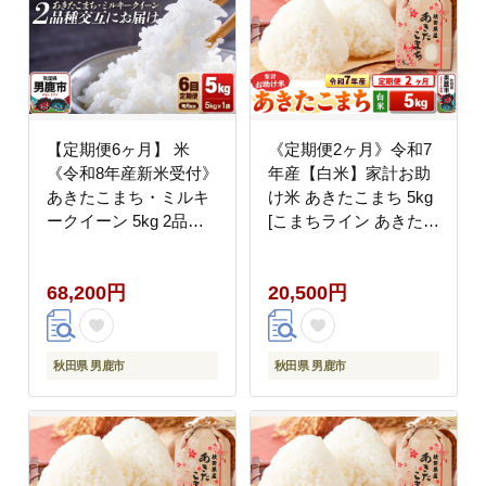
【定期便6ヶ月】 米
《定期便2ヶ月》令和7
《令和8年産新米受付》
年産【白米】家計お助
あきたこまち・ミルキ
け米 あきたこまち 5kg
ークイーン 5kg 2品種
[こまちライン あきたこ
を毎月交互にお届け 食
まち ブランド米 お米
べ比べ 大進農場 [新米
白米 精米 米どころ 秋
68,200円
20,500円
先行受付 こめ 秋田 男
田 秋田県産]
鹿市 ミルキークイーン
白米 あきたこまち]
秋田県 男鹿市
秋田県 男鹿市