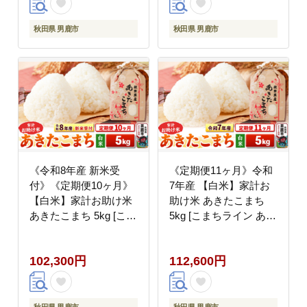
秋田県 男鹿市
秋田県 男鹿市
《令和8年産 新米受
《定期便11ヶ月》令和
付》《定期便10ヶ月》
7年産 【白米】家計お
【白米】家計お助け米
助け米 あきたこまち
あきたこまち 5kg [こま
5kg [こまちライン あき
ちライン あきたこまち
たこまち ブランド米 お
ブレンド米 お米 白米
米 白米 精米 米どころ
102,300円
112,600円
精米 米どころ 秋田 秋
秋田 秋田県産]
田県産 新米 先行受付]