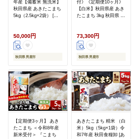
年産【備蓄米 無洗米】
付》《定期便10ヶ月》
秋田県産 あきたこまち
【白米】秋田県産 あき
5kg（2.5kg×2袋） [こ
たこまち 3kg 秋田県 男
まちライン あきたこま
鹿市 こまちライン [こ
ち ブランド米 お米 白
まちライン あきたこま
50,000円
73,300円
米 精米 無洗米 米どこ
ち ブランド米 お米 白
ろ 秋田 秋田県産]
米 精米 米どころ 秋田
秋田県産 新米 先行受
付]
秋田県 男鹿市
秋田県 男鹿市
【定期便3ヶ月】 あき
あきたこまち 精米 （白
たこまち ＜令和8年産
米）5kg（5kg×1袋）令
新米受付＞ 『こまち
和7年産 秋田食糧卸 [あ