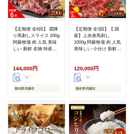
【定期便 全6回】 霜降
【定期便 全3回】【 国
り馬刺しスライス 200g
産】上赤身馬刺し
阿蘇牧場 肉 人気 美味
1000g 阿蘇牧場 肉 人気
しい 新鮮 名物 特産品
美味しい 小分け 新鮮
ヘルシー 高タンパク お
名物 特産品 ヘルシー
すすめ 冷凍 父の日 母
高タンパク おすすめ 冷
144,000円
120,000円
の日 お中元 御歳暮 お
凍 父の日 母の日 お中
つまみ プレゼント 贈答
元 御歳暮 おつまみ プ
用 熊本県 阿蘇市
レゼント 贈答用 熊本県
阿蘇市
熊本県 阿蘇市
熊本県 阿蘇市