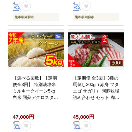
朝採れ みずみずしい 甘
熊本 阿蘇
い 美味しい 人気 安心
安全 おすすめ お中元
熊本県 阿蘇市
熊本県 阿蘇市
御歳暮 熊本県 阿蘇市
【選べる回数】【定期
【定期便 全3回】3種の
便全3回】 特別栽培米
馬刺し300g（赤身 フタ
ミルキークイーン5kg
エゴ サガリ） 阿蘇牧場
白米 阿蘇アグロスタイ
詰め合わせ セット 肉
ル 精米 米 ごはん 人気
人気 美味しい 小分け
美味しい 甘味 もちもち
新鮮 名物 特産品 ヘル
47,000円
45,000円
なめらか 減農薬 湧水
シー 高タンパク おすす
熊本県 阿蘇市
め 冷凍 父の日 母の日
お中元 御歳暮 おつまみ