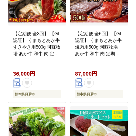
【定期便 全3回】 【GI
【定期便 全6回】 【GI
認証】 くまもとあか牛
認証】 くまもとあか牛
すきやき用500g 阿蘇牧
焼肉用500g 阿蘇牧場
場 あか牛 和牛 肉 定期
あか牛 和牛 肉 定期便
便 国産 牛肉 ブランド
国産 牛肉 ブランド牛
牛 人気 美味しい すき
人気 美味しい 焼肉 希
36,000円
87,000円
焼き 希少 赤身 熊本 阿
少 赤身 熊本 阿蘇
蘇
熊本県 阿蘇市
熊本県 阿蘇市