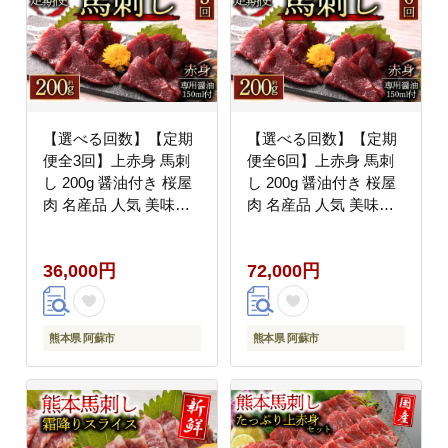
【選べる回数】【定期
【選べる回数】【定期
便全3回】上赤身 馬刺
便全6回】上赤身 馬刺
し 200g 醤油付き 桜屋
し 200g 醤油付き 桜屋
肉 名産品 人気 美味し
肉 名産品 人気 美味し
い 小分け 新鮮 名物 特
い 小分け 新鮮 名物 特
産品 ヘルシー 高タンパ
産品 ヘルシー 高タンパ
36,000円
72,000円
ク おすすめ 冷凍 父の
ク おすすめ 冷凍 父の
日 母の日 お中元 御歳
日 母の日 お中元 御歳
暮 おつまみ プレゼント
暮 おつまみ 晩酌 プレ
贈答用 熊本県 阿蘇市
ゼント 贈答用 熊本県
熊本県 阿蘇市
熊本県 阿蘇市
阿蘇市