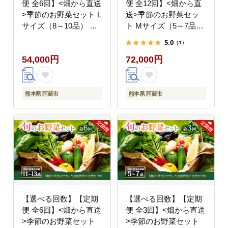
便 全6回】<畑から直送
便 全12回】<畑から直
>季節のお野菜セット L
送>季節のお野菜セッ
サイズ（8～10品） 詰
ト Mサイズ（5～7品）
め合わせ やさい 果物
詰め合わせ やさい 果物
5.0
（1）
新鮮 減農薬 高原 旬 産
新鮮 減農薬 高原 旬 産
54,000円
72,000円
地直送 毎月 採れたて
地直送 毎月 採れたて
朝採れ みずみずしい 甘
朝採れ みずみずしい 甘
い 美味しい 人気 安心
い 美味しい 人気 安心
安全 おすすめ お中元
安全 おすすめ お中元
熊本県 阿蘇市
熊本県 阿蘇市
御歳暮 熊本県 阿蘇市
御歳暮 熊本県 阿蘇市
【選べる回数】【定期
【選べる回数】【定期
便 全6回】<畑から直送
便 全3回】<畑から直送
>季節のお野菜セット
>季節のお野菜セット