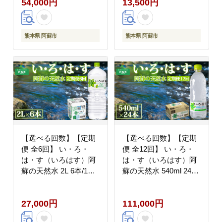
54,000円
13,500円
ラル 熊本 阿蘇 備蓄 防
ラル 熊本 阿蘇 備蓄 防
災 美味しい ドリンク
災 美味しい ドリンク
飲料水 飲料
飲料水 飲料
熊本県 阿蘇市
熊本県 阿蘇市
【選べる回数】【定期
【選べる回数】【定期
便 全6回】 い・ろ・
便 全12回】 い・ろ・
は・す（いろはす）阿
は・す（いろはす）阿
蘇の天然水 2L 6本/1ケ
蘇の天然水 540ml 24
ース 天然水 水 人気 ミ
本/1ケース 天然水 水
ネラルウォーター ミネ
人気 ミネラルウォータ
27,000円
111,000円
ラル 熊本 阿蘇 備蓄 防
ー ミネラル 熊本 阿蘇
災 美味しい ドリンク
備蓄 防災 美味しい ド