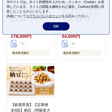
当サイトでは、サイト利便性向上のため、クッキー（Cookie）を使
【選べる回数】【定期
【銀賞受賞】【定期便
用しています。サイトの閲覧を継続された場合、Cookieの利用に同
便全12回】 特別栽培米
全3回】納豆（阿蘇産大
意したことものといたします。
ミルキークイーン5kg
豆使用）30g×30個 全3
詳細については
プライバシーポリシー
をお読みください。
白米 阿蘇アグロスタイ
回 大粒 国産 手作り 阿
ル 精米 米 ごはん 人気
蘇おふくろ工房 冷凍 小
OK
美味しい 甘味 もちもち
分け 食べきりサイズ 美
178,000円
24,000円
なめらか 減農薬 湧水
味しい コンクール 素材
熊本県 阿蘇市
健康 イソフラボン 発酵
食品 美容 習慣 ヘルシ
ー 熊本県 阿蘇市
熊本県 阿蘇市
熊本県 阿蘇市
【銀賞受賞】【定期便
全6回】納豆（阿蘇産大