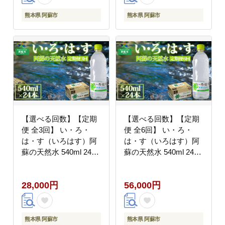
飲料水 飲料
リンク 飲料水 飲料 熊
本県 阿蘇市
熊本県 阿蘇市
熊本県 阿蘇市
【選べる回数】【定期
【選べる回数】【定期
便 全3回】 い・ろ・
便 全6回】 い・ろ・
は・す（いろはす）阿
は・す（いろはす）阿
蘇の天然水 540ml 24
蘇の天然水 540ml 24
本/1ケース 天然水 水
本/1ケース 天然水 水
人気 ミネラルウォータ
人気 ミネラルウォータ
28,000円
56,000円
ー ミネラル 熊本 阿蘇
ー ミネラル 熊本 阿蘇
備蓄 防災 美味しい ド
備蓄 防災 美味しい ド
リンク 飲料水 飲料
リンク 飲料水 飲料 熊
本県 阿蘇市
熊本県 阿蘇市
熊本県 阿蘇市