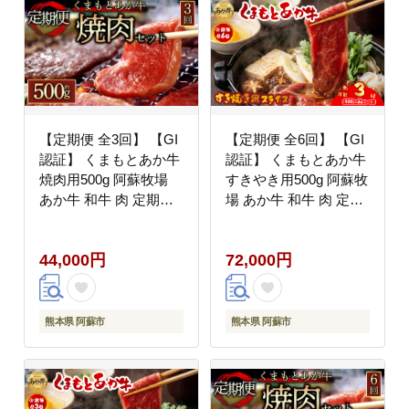
【定期便 全3回】 【GI
【定期便 全6回】 【GI
認証】 くまもとあか牛
認証】 くまもとあか牛
焼肉用500g 阿蘇牧場
すきやき用500g 阿蘇牧
あか牛 和牛 肉 定期便
場 あか牛 和牛 肉 定期
国産 牛肉 ブランド牛
便 国産 牛肉 ブランド
人気 美味しい 焼肉 希
牛 人気 美味しい すき
44,000円
72,000円
少 赤身 熊本 阿蘇
焼き 希少 赤身 熊本 阿
蘇
熊本県 阿蘇市
熊本県 阿蘇市