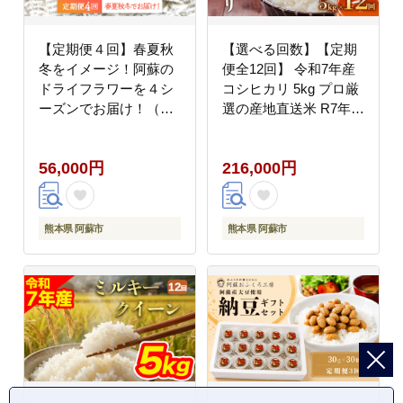
【定期便４回】春夏秋
【選べる回数】【定期
冬をイメージ！阿蘇の
便全12回】 令和7年産
ドライフラワーを４シ
コシヒカリ 5kg プロ厳
ーズンでお届け！（S
選の産地直送米 R7年産
サイズ） ドライフラワ
阿蘇の美味しいお米を
ー 手作り ハンドメイド
お届け！精米 白米 人気
56,000円
216,000円
インテリア 花 フラワー
美味しい 甘み 香り ツ
定期便 アレジメント 贈
ヤ おすすめ ごはん 熊
り物 プレゼント 綺麗
本県 阿蘇市
熊本 阿蘇
熊本県 阿蘇市
熊本県 阿蘇市