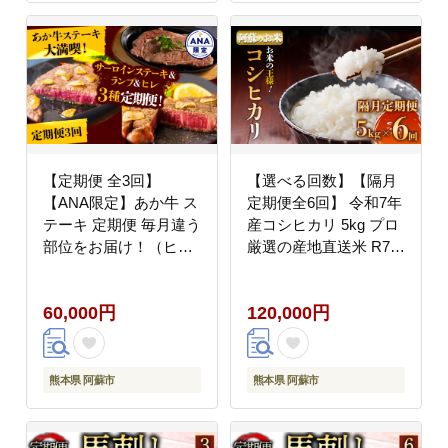
【定期便 全3回】
【選べる回数】【隔月
【ANA限定】あか牛 ス
定期便全6回】 令和7年
テーキ 定期便 毎月違う
産コシヒカリ 5kg プロ
部位をお届け！（ヒレ
厳選の産地直送米 R7年
ステーキ ランプステー
産 阿蘇の美味しいお米
キ サーロイン） ANA
を2ヶ月に一回お届け！
60,000円
120,000円
オリジナル ANA限定
精米 白米 人気 美味し
ブランド 冷凍 牛肉 精
い 甘み 香り ツヤ おす
肉 希少部位 国産 人気
すめ ごはん 熊本県 阿
豪華 贅沢 食べ比べ ギ
蘇市
熊本県 阿蘇市
熊本県 阿蘇市
フト 贈答用 おすすめ
お中元 お歳暮 クリスマ
ス 熊本県 阿蘇市