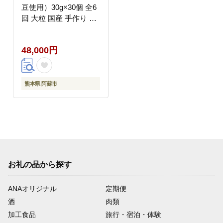
豆使用）30g×30個 全6
回 大粒 国産 手作り 阿
蘇おふくろ工房 冷凍 小
分け 食べきりサイズ 美
48,000円
味しい コンクール 素材
健康 イソフラボン 発酵
食品 美容 習慣 ヘルシ
ー 熊本県 阿蘇市
熊本県 阿蘇市
お礼の品から探す
ANAオリジナル
定期便
酒
肉類
加工食品
旅行・宿泊・体験