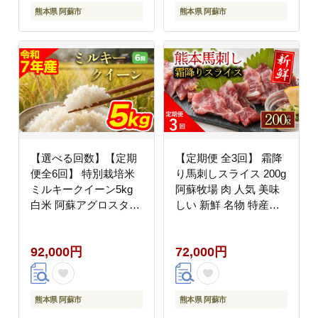
プレゼント 贈答用 熊本
熊本県 阿蘇市
熊本県 阿蘇市
県 阿蘇市
【選べる回数】【定期
【定期便 全3回】 霜降
便全6回】 特別栽培米
り馬刺しスライス 200g
ミルキークイーン5kg
阿蘇牧場 肉 人気 美味
白米 阿蘇アグロスタイ
しい 新鮮 名物 特産品
ル 精米 米 ごはん 人気
ヘルシー 高タンパク お
美味しい 甘味 もちもち
すすめ 冷凍 父の日 母
92,000円
72,000円
なめらか 減農薬 湧水
の日 お中元 御歳暮 お
熊本県 阿蘇市
つまみ プレゼント 贈答
用 熊本県 阿蘇市
熊本県 阿蘇市
熊本県 阿蘇市