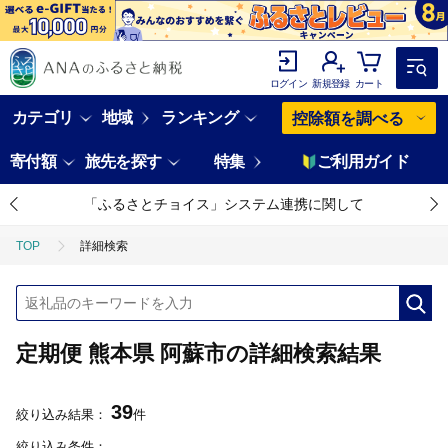
ログイン
新規登録
カート
カテゴリ
地域
ランキング
控除額を調べる
寄付額
旅先を探す
特集
ご利用ガイド
「ふるさとチョイス」システム連携に関して
TOP
詳細検索
定期便 熊本県 阿蘇市の詳細検索結果
39
絞り込み結果：
件
絞り込み条件：