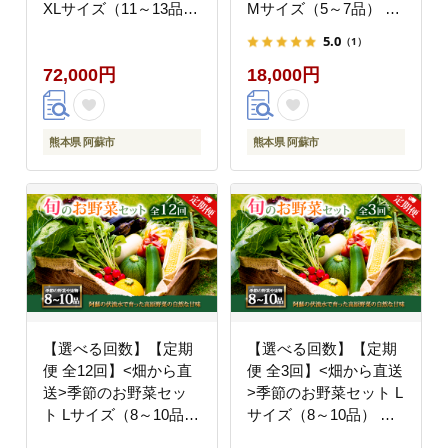
XLサイズ（11～13品）
Mサイズ（5～7品） 詰
詰め合わせ やさい 果物
め合わせ やさい 果物
5.0
（1）
新鮮 減農薬 高原 旬 産
新鮮 減農薬 高原 旬 産
72,000円
18,000円
地直送 毎月 採れたて
地直送 毎月 採れたて
朝採れ みずみずしい 甘
朝採れ みずみずしい 甘
い 美味しい 人気 安心
い 美味しい 人気 安心
安全 おすすめ お中元
安全 おすすめ お中元
熊本県 阿蘇市
熊本県 阿蘇市
御歳暮 熊本県 阿蘇市
御歳暮 熊本県 阿蘇市
【選べる回数】【定期
【選べる回数】【定期
便 全12回】<畑から直
便 全3回】<畑から直送
送>季節のお野菜セッ
>季節のお野菜セット L
ト Lサイズ（8～10品）
サイズ（8～10品） 詰
詰め合わせ やさい 果物
め合わせ やさい 果物