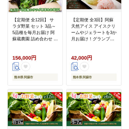
【定期便 全12回】 サ
【定期便 全3回】阿蘇
ラダ野菜 セット 3品～
天然アイス アイスクリ
5品種を毎月お届け 阿
ームやジェラートを3か
蘇蔵農園 詰め合わせ や
月お届け！グランプリ
さい 新鮮 減農薬 高原
受賞 詰め合わせ 食べ比
旬 産地直送 毎月 採れ
べ バラエティ 素材 こ
156,000円
42,000円
たて 朝採れ みずみずし
だわり 人気 涼しい 冷
い 甘い 美味しい 人気
たい 冷凍 さっぱり 美
安心 安全 おすすめ お
味しい 贅沢 果物 フル
中元 御歳暮 熊本県 阿
ーツ おやつ 夏 お中元
熊本県 阿蘇市
熊本県 阿蘇市
蘇市
御歳暮 熊本県 阿蘇市