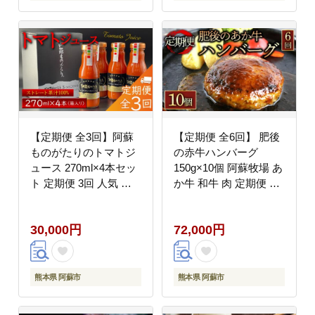
【定期便 全3回】阿蘇
【定期便 全6回】 肥後
ものがたりのトマトジ
の赤牛ハンバーグ
ュース 270ml×4本セッ
150g×10個 阿蘇牧場 あ
ト 定期便 3回 人気 美
か牛 和牛 肉 定期便 国
味しい とまと 詰め合わ
産 牛肉 ブランド牛 人
せ 着色料 保存料 不使
気 美味しい 焼肉 希少
30,000円
72,000円
用
ハンバーグ ジューシー
熊本 阿蘇
熊本県 阿蘇市
熊本県 阿蘇市