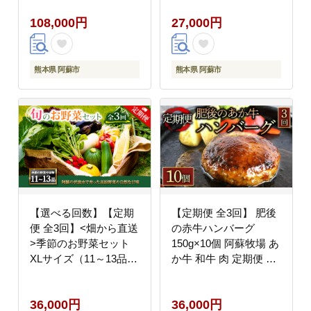
新鮮 減農薬 高原 旬 産
新鮮 減農薬 高原 旬 産
108,000円
27,000円
地直送 毎月 採れたて
地直送 毎月 採れたて
朝採れ みずみずしい 甘
朝採れ みずみずしい 甘
い 美味しい 人気 安心
い 美味しい 人気 安心
安全 おすすめ お中元
安全 おすすめ お中元
熊本県 阿蘇市
熊本県 阿蘇市
御歳暮 熊本県 阿蘇市
御歳暮 熊本県 阿蘇市
【選べる回数】【定期
【定期便 全3回】 肥後
便 全3回】<畑から直送
の赤牛ハンバーグ
>季節のお野菜セット
150g×10個 阿蘇牧場 あ
XLサイズ（11～13品）
か牛 和牛 肉 定期便 国
詰め合わせ やさい 果物
産 牛肉 ブランド牛 人
新鮮 減農薬 高原 旬 産
気 美味しい 焼肉 希少
36,000円
36,000円
地直送 毎月 採れたて
ハンバーグ ジューシー