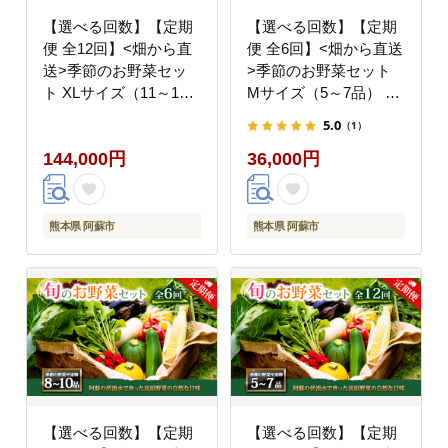
【選べる回数】【定期
【選べる回数】【定期
便 全12回】<畑から直
便 全6回】<畑から直送
送>季節のお野菜セッ
>季節のお野菜セット
ト XLサイズ（11～13
Mサイズ（5～7品） 詰
品） 詰め合わせ やさい
め合わせ やさい 果物
5.0
（1）
果物 新鮮 減農薬 高原
新鮮 減農薬 高原 旬 産
144,000円
36,000円
旬 産地直送 毎月 採れ
地直送 毎月 採れたて
たて 朝採れ みずみずし
朝採れ みずみずしい 甘
い 甘い 美味しい 人気
い 美味しい 人気 安心
安心 安全 おすすめ お
安全 おすすめ お中元
熊本県 阿蘇市
熊本県 阿蘇市
中元 御歳暮 熊本県 阿
御歳暮 熊本県 阿蘇市
蘇市
【選べる回数】【定期
【選べる回数】【定期