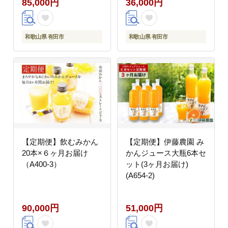
85,000円
36,000円
和歌山県 有田市
和歌山県 有田市
【定期便】飲むみかん
【定期便】伊藤農園 み
20本×６ヶ月お届け
かんジュース大瓶6本セ
（A400-3）
ット(3ヶ月お届け)
(A654-2)
90,000円
51,000円