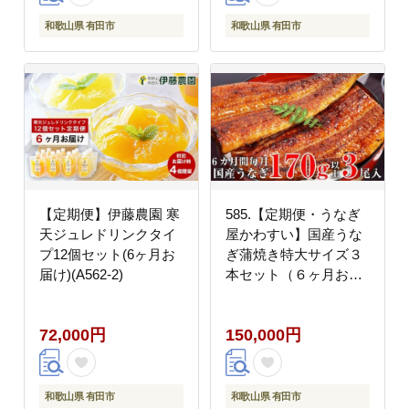
和歌山県 有田市
和歌山県 有田市
【定期便】伊藤農園 寒
585.【定期便・うなぎ
天ジュレドリンクタイ
屋かわすい】国産うな
プ12個セット(6ヶ月お
ぎ蒲焼き特大サイズ３
届け)(A562-2)
本セット（６ヶ月お届
け）(A585-1)
72,000円
150,000円
和歌山県 有田市
和歌山県 有田市