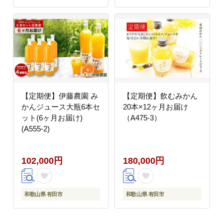
【定期便】伊藤農園 み
【定期便】飲むみかん
かんジュース大瓶6本セ
20本×12ヶ月お届け
ット(6ヶ月お届け)
（A475-3）
(A555-2)
102,000円
180,000円
和歌山県 有田市
和歌山県 有田市