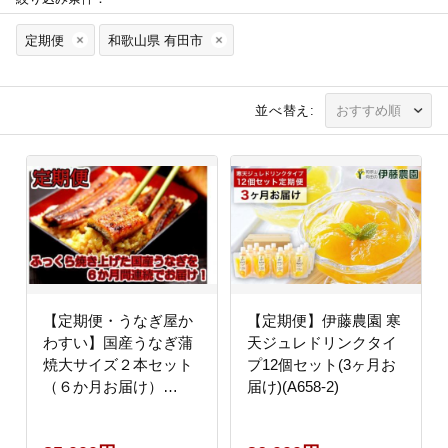
定期便
和歌山県 有田市
並べ替え:
【定期便・うなぎ屋か
【定期便】伊藤農園 寒
わすい】国産うなぎ蒲
天ジュレドリンクタイ
焼大サイズ２本セット
プ12個セット(3ヶ月お
（６か月お届け）
届け)(A658-2)
(A265-1)