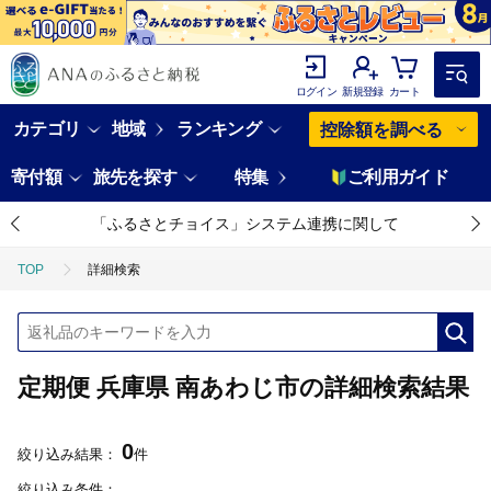
ログイン
新規登録
カート
カテゴリ
地域
ランキング
控除額を調べる
寄付額
旅先を探す
特集
ご利用ガイド
「ふるさとチョイス」システム連携に関して
TOP
詳細検索
定期便 兵庫県 南あわじ市の詳細検索結果
0
絞り込み結果：
件
絞り込み条件：