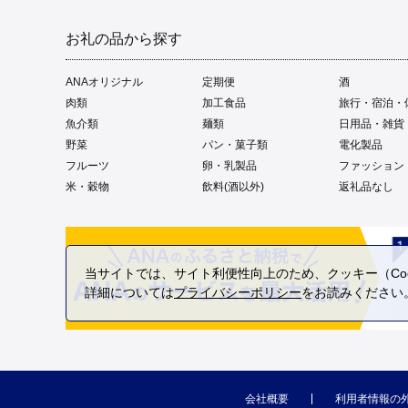
お礼の品から探す
ANAオリジナル
定期便
酒
肉類
加工食品
旅行・宿泊・
魚介類
麺類
日用品・雑貨
野菜
パン・菓子類
電化製品
フルーツ
卵・乳製品
ファッション
米・穀物
飲料(酒以外)
返礼品なし
当サイトでは、サイト利便性向上のため、クッキー（Coo
詳細については
プライバシーポリシー
をお読みください
会社概要
利用者情報の