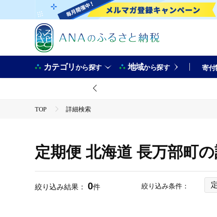
カテゴリ
地域
から探す
から探す
寄付
TOP
詳細検索
定期便 北海道 長万部町
0
絞り込み条件：
絞り込み結果：
件