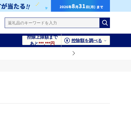
控除上限額まで
控除額を調べる
あと
***,***円