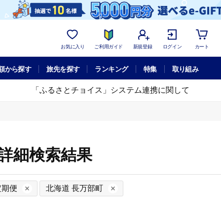
お気に入り
ご利用ガイド
新規登録
ログイン
カート
額から探す
旅先を探す
ランキング
特集
取り組み
「ふるさとチョイス」システム連携に関して
の詳細検索結果
定期便
北海道 長万部町