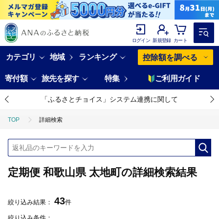
ログイン
新規登録
カート
カテゴリ
地域
ランキング
控除額を調べる
寄付額
旅先を探す
特集
ご利用ガイド
「ふるさとチョイス」システム連携に関して
TOP
詳細検索
定期便 和歌山県 太地町の詳細検索結果
43
絞り込み結果：
件
絞り込み条件：