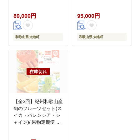
縄・離島への配送不可
イコトマト・桃・ピオ
【ard-tkb911】
ーネ・富有柿
89,000円
95,000円
【tkb357】
和歌山県 太地町
和歌山県 太地町
【全3回】紀州和歌山産
旬のフルーツセット(ス
イカ・バレンシア・シ
ャイン)/ 果物定期便 フ
ルーツ定期便 バレンシ
ア オレンジ 柑橘 くだ