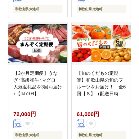
【tkb314】
和歌山県 太地町
和歌山県 太地町
【3か月定期便】うな
【旬のくだもの定期
ぎ･高級和牛･マグロ
便】和歌山県の旬のフ
人気返礼品を3回お届け
ルーツをお届け！ 全6
♪【tkb104】
回【Ｓ】（配送日時指
定不可）※北海道・沖
縄・離島への配送不可 /
72,000円
61,000円
定期便 フルーツ みかん
いちご イチゴ 清見オレ
ンジ すいか 桃 柿 6回
【ard-tkb900A】
和歌山県 太地町
和歌山県 太地町