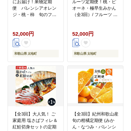
にお届け！果物定期
ルーツ定期便！桃・ピ
便 バレンシアオレン
オーネ・極早生みかん
ジ・桃・柿 旬のフル
（全3回）/ フルーツ 果
ーツをお届け
物 もも モモ ぶどう ブ
♪【tkb142】
ドウ みかん ミカン 柑
52,000円
52,000円
橘 旬 定期便
【tkb153】
和歌山県 太地町
和歌山県 太地町
【全3回】大人気！ ご
【全3回】紀州和歌山産
家庭用 塩さばフィレ＆
旬の柑橘定期便 (みか
紅鮭切身セットの定期
ん・なつみ・バレンシ