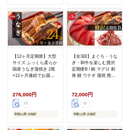
【12ヶ月定期便】大型
【全3回】まぐろ・うな
サイズ ふっくら柔らか
ぎ・和牛を楽しむ贅沢
国産うなぎ蒲焼き 2尾
定期便B / 鮪 マグロ 刺
×12ヶ月連続でお届け
身 鰻 ウナギ 蒲焼 熊野
計24尾 約4080g ／ うな
牛 肉 牛肉 和牛 黒毛和
ぎ ウナギ 鰻 国産 蒲焼
牛 赤身 こま切れ
276,000円
72,000円
蒲焼き たれ 人気 定期
【tkb387】
便 ふるさと納税 12か
【tkb311】
和歌山県 太地町
和歌山県 太地町