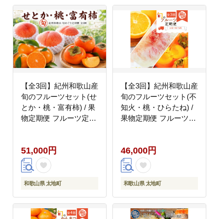
【全3回】紀州和歌山産
【全3回】紀州和歌山産
旬のフルーツセット(せ
旬のフルーツセット(不
とか・桃・富有柿) / 果
知火・桃・ひらたね) /
物定期便 フルーツ定期
果物定期便 フルーツ定
便 セトカ 柑橘 くだも
期便 しらぬい 柑橘 く
の 果物 カキ かき 柿 も
だもの 果物 カキ かき
51,000円
46,000円
も モモ 桃 【tkb392】
柿 もも モモ 桃
【tkb393】
和歌山県 太地町
和歌山県 太地町