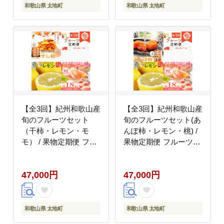
和歌山県 太地町
和歌山県 太地町
【全3回】紀州和歌山産
【全3回】紀州和歌山産
旬のフルーツセット
旬のフルーツセット(あ
（干柿・レモン・モ
んぽ柿・レモン・桃) /
モ） / 果物定期便 フル
果物定期便 フルーツ定
ーツ定期便 レモン 柑橘
期便 レモン 柑橘 くだ
くだもの 果物 カキ か
もの 果物 カキ かき 柿
47,000円
47,000円
き 柿 もも モモ 桃
もも モモ 桃
【tkb390】
【tkb391】
和歌山県 太地町
和歌山県 太地町