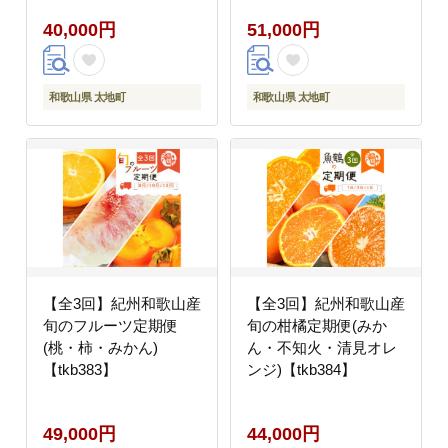
40,000円
51,000円
和歌山県 太地町
和歌山県 太地町
【全3回】紀州和歌山産
【全3回】紀州和歌山産
旬のフルーツ定期便
旬の柑橘定期便(みか
(桃・柿・みかん)
ん・不知火・清見オレ
【tkb383】
ンジ)【tkb384】
49,000円
44,000円