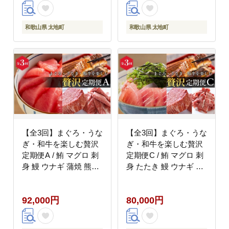
和歌山県 太地町
和歌山県 太地町
【全3回】まぐろ・うな
【全3回】まぐろ・うな
ぎ・和牛を楽しむ贅沢
ぎ・和牛を楽しむ贅沢
定期便A / 鮪 マグロ 刺
定期便C / 鮪 マグロ 刺
身 鰻 ウナギ 蒲焼 熊野
身 たたき 鰻 ウナギ 蒲
牛 肉 牛肉 和牛 黒毛和
焼き 熊野牛 肉 牛肉 和
牛 ヒレ ロース シャト
牛 黒毛和牛 ヒレ シャ
92,000円
80,000円
ーブリアン ステーキ ス
トーブリアン ステーキ
ライス【tkb386】
赤身 こま切れ
【tkb388】