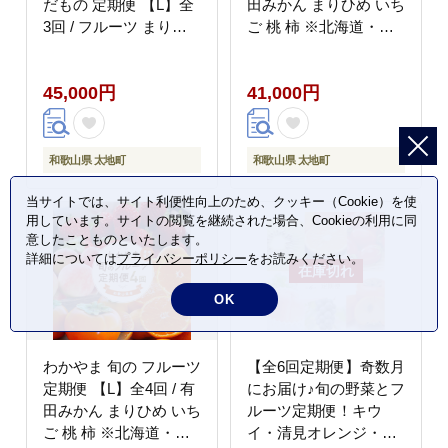
だもの 定期便 【L】全
田みかん まりひめ いち
3回 / フルーツ まりひ
ご 桃 柿 ※北海道・沖
め いちご 小玉 すいか
縄・離島への配送不可
※北海道・沖縄・離島
【ard-tkb910】
45,000円
41,000円
への配送不可（配送日
時指定不可）※北海
道・沖縄・離島への配
送不可 / 定期便 フルー
和歌山県 太地町
和歌山県 太地町
ツ みかん いちご イチ
ゴ すいか 【ard-
当サイトでは、サイト利便性向上のため、クッキー（Cookie）を使
用しています。サイトの閲覧を継続された場合、Cookieの利用に同
tkb909】
意したことものといたします。
詳細については
プライバシーポリシー
をお読みください。
OK
わかやま 旬の フルーツ
【全6回定期便】奇数月
定期便 【L】全4回 / 有
にお届け♪旬の野菜とフ
田みかん まりひめ いち
ルーツ定期便！キウ
ご 桃 柿 ※北海道・沖
イ・清見オレンジ・ア