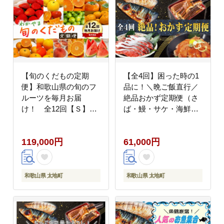
【旬のくだもの定期
【全4回】困った時の1
便】和歌山県の旬のフ
品に！＼晩ご飯直行／
ルーツを毎月お届
絶品おかず定期便（さ
け！ 全12回【Ｓ】
ば・鰻・サケ・海鮮
（配送日時指定不可）
丼）/定期便 サバ 鮭 う
※北海道・沖縄・離島
なぎ【tkb304】
119,000円
61,000円
への配送不可 / 定期便
フルーツ みかん いちご
イチゴ すいか 桃 柿 ジ
ュース 12回 【ard-
和歌山県 太地町
和歌山県 太地町
tkb901A】