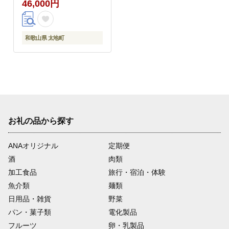
46,000円
もの 果物 すいか スイ
カ シャインマスカット
【tkb395】
和歌山県 太地町
お礼の品から探す
ANAオリジナル
定期便
酒
肉類
加工食品
旅行・宿泊・体験
魚介類
麺類
日用品・雑貨
野菜
パン・菓子類
電化製品
フルーツ
卵・乳製品