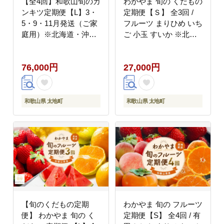
【全4回】和歌山旬のカ
わかやま 旬の くだもの
ンキツ定期便【L】3・
定期便【Ｓ】 全3回 /
5・9・11月発送（ご家
フルーツ まりひめ いち
庭用）※北海道・沖縄
ご 小玉 すいか ※北海
県・離島への配送不可 /
道・沖縄・離島への配
春の柑橘 初夏の柑橘 青
送不可 （配送日時指定
76,000円
27,000円
切り 有田みかん 完熟有
不可）※北海道・沖
田みかん フルーツ くだ
縄・離島への配送不可 /
もの 果物【ard-
定期便 フルーツ みかん
tkb907】
いちご すいか 【ard-
和歌山県 太地町
和歌山県 太地町
tkb908】
【旬のくだもの定期
わかやま 旬の フルーツ
便】 わかやま 旬の く
定期便【S】 全4回 / 有