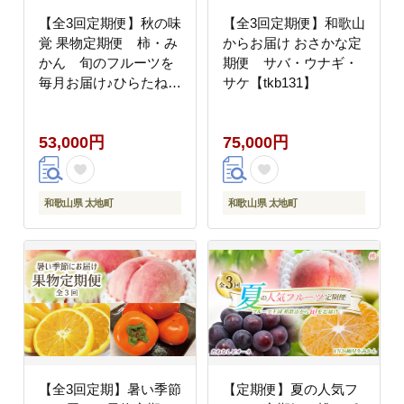
【全3回定期便】秋の味
【全3回定期便】和歌山
覚 果物定期便 柿・み
からお届け おさかな定
かん 旬のフルーツを
期便 サバ・ウナギ・
毎月お届け♪ひらたねな
サケ【tkb131】
し柿・富有柿・田村み
かん【tkb130】
53,000円
75,000円
和歌山県 太地町
和歌山県 太地町
【全3回定期】暑い季節
【定期便】夏の人気フ