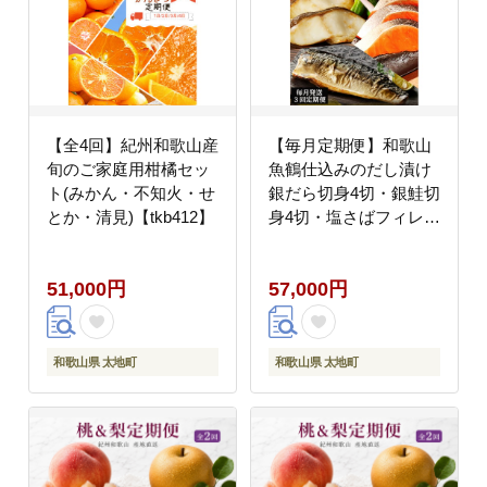
【全4回】紀州和歌山産
【毎月定期便】和歌山
旬のご家庭用柑橘セッ
魚鶴仕込みのだし漬け
ト(みかん・不知火・せ
銀だら切身4切・銀鮭切
とか・清見)【tkb412】
身4切・塩さばフィレ4
枚全3回 / 銀鱈 さけ サ
バ だし 魚 切り身 切身
51,000円
57,000円
魚 海鮮 焼き魚 ご飯の
おとも おかず
【tkb417】
和歌山県 太地町
和歌山県 太地町