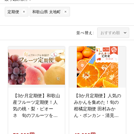
定期便
和歌山県 太地町
並べ替え:
【3か月定期便】和歌山
【3か月定期便】人気の
産フルーツ定期便！人
みかんを集めた！旬の
気の桃・梨・ピオー
柑橘定期便 田村みか
ネ 旬のフルーツを毎
ん・ポンカン・清見オ
月お届け♪【tkb114】
レンジ【tkb111】