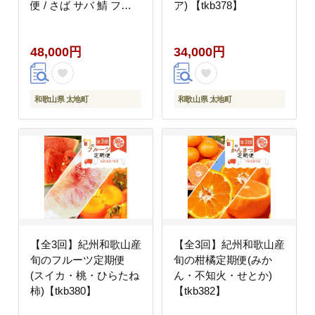
便 / さば サバ 鯖 フィ
ア) 【tkb378】
レ 鮭 サケ 切り身 切身
魚 海鮮 焼き魚 おかず
48,000円
34,000円
定期便【tkb355】
和歌山県 太地町
和歌山県 太地町
【全3回】紀州和歌山産
【全3回】紀州和歌山産
旬のフルーツ定期便
旬の柑橘定期便(みか
(スイカ・桃・ひらたね
ん・不知火・せとか)
柿)【tkb380】
【tkb382】