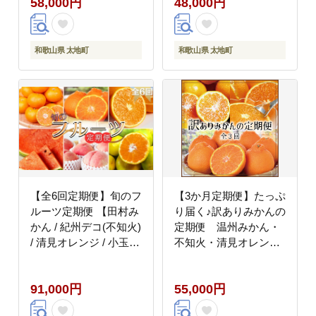
58,000円
48,000円
和歌山県 太地町
和歌山県 太地町
【全6回定期便】旬のフ
【3か月定期便】たっぷ
ルーツ定期便 【田村み
り届く♪訳ありみかんの
かん / 紀州デコ(不知火)
定期便 温州みかん・
/ 清見オレンジ / 小玉ス
不知火・清見オレンジ
イカ / 桃 / ゆら早生み
【tkb113】
かん】 ～和歌山の旬を
91,000円
55,000円
お届け～ / みかん ミカ
ン 温州みかん 有田み