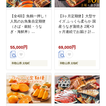
【全4回】魚鶴一押し！
【3ヶ月定期便】大型サ
人気のお魚集合定期便
イズ ふっくら柔らか 国
（さば・銀鮭・うな
産うなぎ蒲焼き 2尾×3
ぎ・海鮮丼）
ヶ月連続でお届け 計6
【tkb308】
尾 約1020g ／ うなぎ
ウナギ 鰻 国産 蒲焼 蒲
55,000円
69,000円
焼き たれ 人気 定期便
ふるさと納税 ３か月 3
ヶ【tkb309】
和歌山県 太地町
和歌山県 太地町