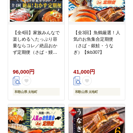
【全4回】家族みんなで
【全3回】魚鶴厳選！人
楽しめる＼たっぷり容
気のお魚集合定期便
量ならコレ／絶品おか
（さば・銀鮭・うな
ず定期便（さば・鰻・
ぎ）【tkb307】
サケ・海鮮丼）
【tkb305】
96,000円
41,000円
和歌山県 太地町
和歌山県 太地町