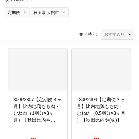
定期便
秋田県 大館市
並べ替え:
300P2307【定期便３ヶ
180P2304【定期便３ヶ
月】比内地鶏もも肉・
月】比内地鶏もも肉・
むね肉（1羽分×3ヶ
むね肉（0.5羽分×3ヶ月
月）【秋田比内や
）【秋田比内や(株)】
(株)】