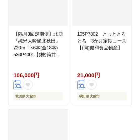
【隔月3回定期便】北鹿
105P7802 とっととろ
『純米大吟醸北秋田』
とろ 3か月定期コース
720ｍｌ×6本(全18本)
【(同)健和食品物産】
530P4001【(株)筒井商
店】
106,000円
21,000円
秋田県 大館市
秋田県 大館市