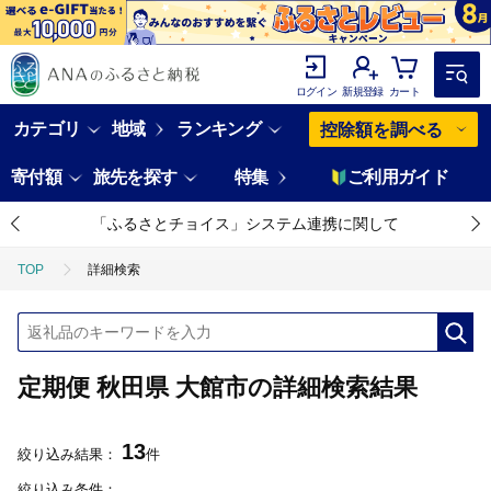
ログイン
新規登録
カート
カテゴリ
地域
ランキング
控除額を調べる
寄付額
旅先を探す
特集
ご利用ガイド
「ふるさとチョイス」システム連携に関して
TOP
詳細検索
定期便 秋田県 大館市の詳細検索結果
13
絞り込み結果：
件
絞り込み条件：