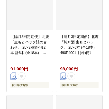
【隔月3回定期便】北鹿
【隔月3回定期便】北鹿
『生もとパック詰め合
『純米酒 生もとパッ
わせ』 2L×3種類×各2
ク』 2L×6本 (全18本)
本 計6本 (全18本)
490P4001【(株)筒井商
455P4001【(株)筒井商
店】
店】
91,000円
98,000円
秋田県 大館市
秋田県 大館市