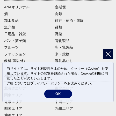
ANAオリジナル
定期便
酒
肉類
加工食品
旅行・宿泊・体験
魚介類
麺類
日用品・雑貨
野菜
パン・菓子類
電化製品
フルーツ
卵・乳製品
ファッション
米・穀物
飲料(酒以外)
返礼品なし
当サイトでは、サイト利便性向上のため、クッキー（Cookie）を使
用しています。サイトの閲覧を継続された場合、Cookieの利用に同
地域から探す
意したことものといたします。
詳細については
プライバシーポリシー
をお読みください。
北海道エリア
東北エリア
OK
関東エリア
中部エリア
近畿エリア
中国エリア
四国エリア
九州エリア
沖縄エリア