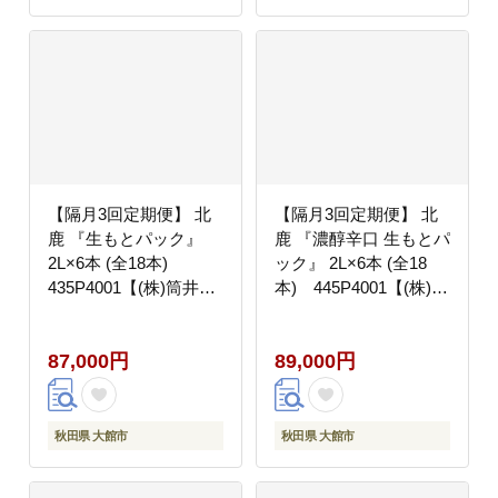
【隔月3回定期便】 北
【隔月3回定期便】 北
鹿 『生もとパック』
鹿 『濃醇辛口 生もとパ
2L×6本 (全18本)
ック』 2L×6本 (全18
435P4001【(株)筒井商
本) 445P4001【(株)筒
店】
井商店】
87,000円
89,000円
秋田県 大館市
秋田県 大館市