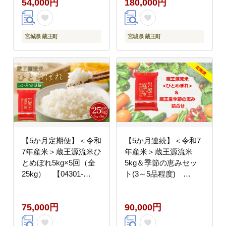
54,000円
180,000円
宮城県 蔵王町
宮城県 蔵王町
【5か月定期便】＜令和
【5か月連続】＜令和7
7年産米＞蔵王源流米ひ
年産米＞蔵王源流米
とめぼれ5kg×5回（全
5kg＆季節の恵みセッ
25kg） 【04301-
ト(3～5品程度)
0163】
【04301-0139】
75,000円
90,000円