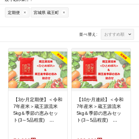
定期便
宮城県 蔵王町
並べ替え:
【3か月定期便】＜令和
【10か月連続】＜令和
7年産米＞蔵王源流米
7年産米＞蔵王源流米
5kg＆季節の恵みセッ
5kg＆季節の恵みセッ
ト(3～5品程度)
ト(3～5品程度)
【04301-0138】
【04301-0140】