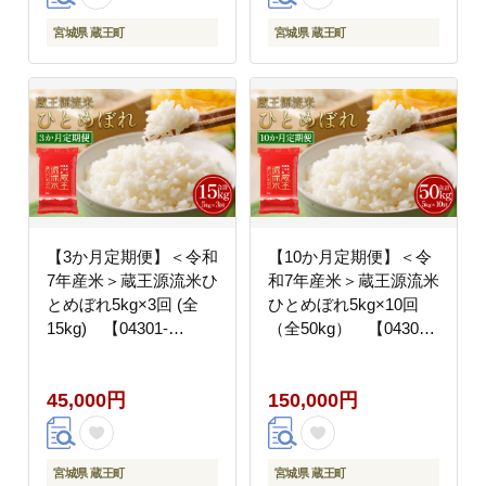
宮城県 蔵王町
宮城県 蔵王町
【3か月定期便】＜令和
【10か月定期便】＜令
7年産米＞蔵王源流米ひ
和7年産米＞蔵王源流米
とめぼれ5kg×3回 (全
ひとめぼれ5kg×10回
15kg) 【04301-
（全50kg） 【04301-
0162】
0164】
45,000円
150,000円
宮城県 蔵王町
宮城県 蔵王町