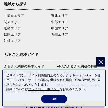
地域から探す
北海道エリア
東北エリア
関東エリア
中部エリア
近畿エリア
中国エリア
四国エリア
九州エリア
沖縄エリア
ふるさと納税ガイド
ふるさと納税の基本ガイド
ANAのふるさと納税の特徴
ワンストップ特例制度ガイド
はじめての方へ
当サイトでは、サイト利便性向上のため、クッキー（Cookie）を使
確定申告のしかた
ふるさと納税の流れ
用しています。サイトの閲覧を継続された場合、Cookieの利用に同
意したことものといたします。
控除上限額シミュレーション
動画でわかるANAのふるさと
詳細については
プライバシーポリシー
をお読みください。
納税
年金受給者・自営業者の方へ
OK