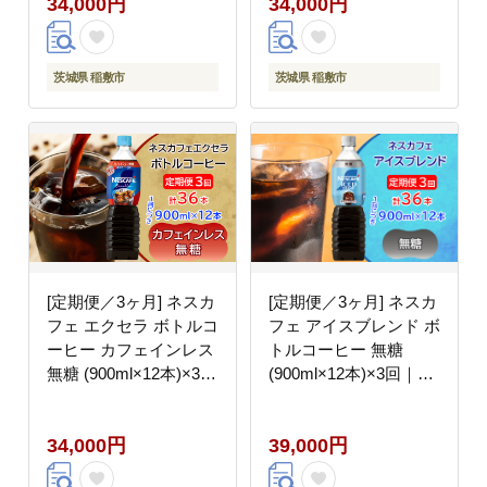
34,000円
34,000円
ネスレ [2054]
フト ネスレ [2055]
茨城県 稲敷市
茨城県 稲敷市
[定期便／3ヶ月] ネスカ
[定期便／3ヶ月] ネスカ
フェ エクセラ ボトルコ
フェ アイスブレンド ボ
ーヒー カフェインレス
トルコーヒー 無糖
無糖 (900ml×12本)×3回
(900ml×12本)×3回｜珈
｜珈琲 アイスコーヒー
琲 アイスコーヒー ペッ
ペットボトル ケース カ
トボトル ケース カフェ
34,000円
39,000円
フェ ギフト ネスレ
ギフト ネスレ [2068]
[2056]