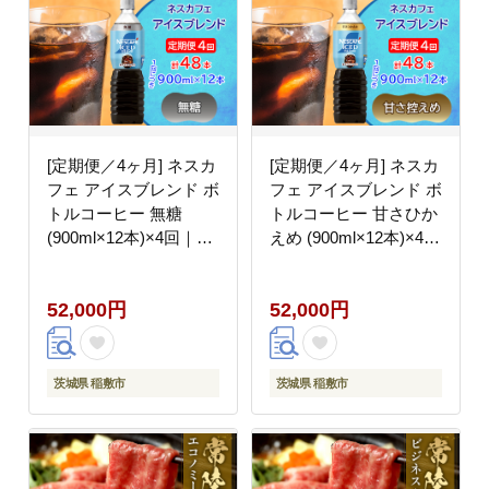
[定期便／4ヶ月] ネスカ
[定期便／4ヶ月] ネスカ
フェ アイスブレンド ボ
フェ アイスブレンド ボ
トルコーヒー 無糖
トルコーヒー 甘さひか
(900ml×12本)×4回｜珈
えめ (900ml×12本)×4回
琲 アイスコーヒー ペッ
｜珈琲 アイスコーヒー
トボトル ケース カフェ
ペットボトル ケース カ
52,000円
52,000円
ギフト ネスレ [2071]
フェ ギフト ネスレ
[2072]
茨城県 稲敷市
茨城県 稲敷市