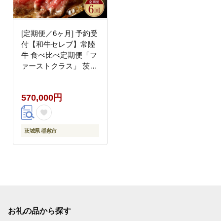
[定期便／6ヶ月] 予約受
付【和牛セレブ】常陸
牛 食べ比べ定期便「フ
ァーストクラス」 茨城
県共通返礼品｜常陸牛
定期便 [2325]
570,000円
茨城県 稲敷市
お礼の品から探す