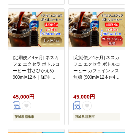
[定期便／4ヶ月] ネスカ
[定期便／4ヶ月] ネスカ
フェ エクセラ ボトルコ
フェ エクセラ ボトルコ
ーヒー 甘さひかえめ
ーヒー カフェインレス
900ml×12本｜珈琲 ア
無糖 (900ml×12本)×4回
イスコーヒー ペットボ
｜珈琲 アイスコーヒー
トル ケース カフェ ギ
ペットボトル ケース カ
45,000円
45,000円
フト ネスレ [2059]
フェ ギフト ネスレ
[2060]
茨城県 稲敷市
茨城県 稲敷市