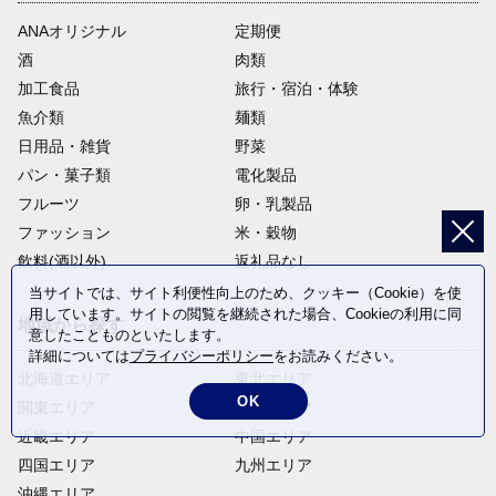
ANAオリジナル
定期便
酒
肉類
加工食品
旅行・宿泊・体験
魚介類
麺類
日用品・雑貨
野菜
パン・菓子類
電化製品
フルーツ
卵・乳製品
ファッション
米・穀物
飲料(酒以外)
返礼品なし
当サイトでは、サイト利便性向上のため、クッキー（Cookie）を使
用しています。サイトの閲覧を継続された場合、Cookieの利用に同
地域から探す
意したことものといたします。
詳細については
プライバシーポリシー
をお読みください。
北海道エリア
東北エリア
OK
関東エリア
中部エリア
近畿エリア
中国エリア
四国エリア
九州エリア
沖縄エリア