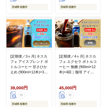
茨城県 稲敷市
茨城県 稲敷市
[定期便／3ヶ月] ネスカ
[定期便／4ヶ月] ネスカ
フェ アイスブレンド ボ
フェ エクセラ ボトルコ
トルコーヒー 甘さひか
ーヒー 無糖 (900ml×12
えめ (900ml×12本)×3回
本)×4回｜珈琲 アイス
｜珈琲 アイスコーヒー
コーヒー ペットボトル
ペットボトル ケース カ
ケース カフェ ギフト
39,000円
45,000円
フェ ギフト ネスレ
ネスレ [2058]
[2069]
茨城県 稲敷市
茨城県 稲敷市