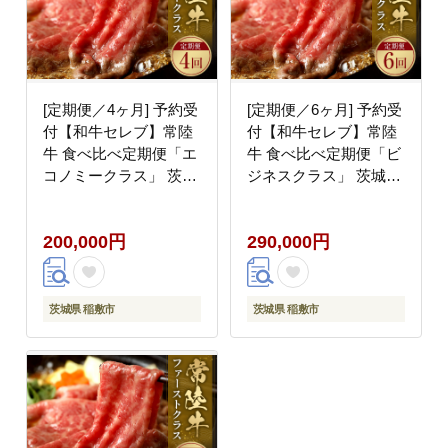
[定期便／4ヶ月] 予約受
[定期便／6ヶ月] 予約受
付【和牛セレブ】常陸
付【和牛セレブ】常陸
牛 食べ比べ定期便「エ
牛 食べ比べ定期便「ビ
コノミークラス」 茨城
ジネスクラス」 茨城県
県共通返礼品｜常陸牛
共通返礼品｜常陸牛 定
定期便 [2323]
期便 [2324]
200,000円
290,000円
茨城県 稲敷市
茨城県 稲敷市