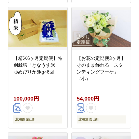
【精米6ヶ月定期便】特
【お花の定期便3ヶ月】
別栽培「きなうす米」
そのまま飾れる「スタ
ゆめぴりか5kg×6回
ンディングブーケ」
（小）
100,000円
54,000円
北海道 栗山町
北海道 栗山町