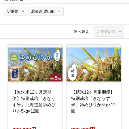
定期便
北海道 栗山町
並べ替え:
【無洗米12ヶ月定期
【精米12ヶ月定期便】
便】特別栽培「きなう
特別栽培「きなうす
す米」北海道産ゆめぴ
米」ゆめぴりか5kg×12
りか5kg×12回
回