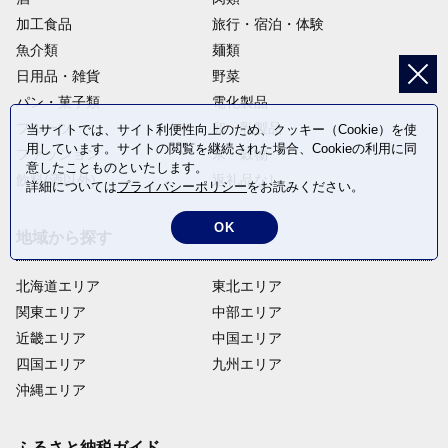
加工食品
旅行・宿泊・体験
魚介類
麺類
日用品・雑貨
野菜
パン・菓子類
電化製品
フルーツ
卵・乳製品
当サイトでは、サイト利便性向上のため、クッキー（Cookie）を使
用しています。サイトの閲覧を継続された場合、Cookieの利用に同
ファッション
米・穀物
意したことものといたします。
飲料(酒以外)
返礼品なし
詳細については
プライバシーポリシー
をお読みください。
OK
地域から探す
北海道エリア
東北エリア
関東エリア
中部エリア
近畿エリア
中国エリア
四国エリア
九州エリア
沖縄エリア
ふるさと納税ガイド