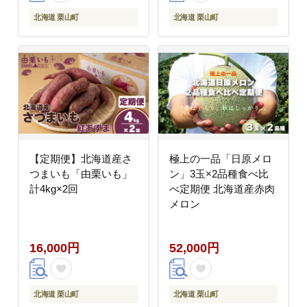
北海道 栗山町
北海道 栗山町
【定期便】北海道産さ
極上の一品「日原メロ
つまいも「由栗いも」
ン」3玉×2品種食べ比
計4kg×2回
べ定期便 北海道産赤肉
メロン
16,000円
52,000円
北海道 栗山町
北海道 栗山町