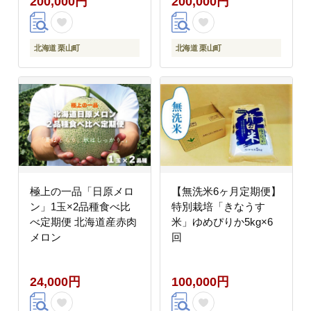
200,000円
200,000円
北海道 栗山町
北海道 栗山町
極上の一品「日原メロ
【無洗米6ヶ月定期便】
ン」1玉×2品種食べ比
特別栽培「きなうす
べ定期便 北海道産赤肉
米」ゆめぴりか5kg×6
メロン
回
24,000円
100,000円