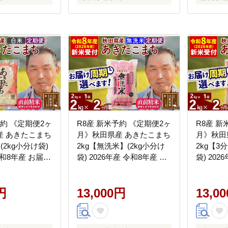
予約 《定期便2ヶ
R8産 新米予約 《定期便2ヶ
R8産 新
産 あきたこまち
月》秋田県産 あきたこまち
月》秋田
(2kg小分け袋)
2kg【無洗米】(2kg小分け
2kg【3
令和8年産 お届け
袋) 2026年産 令和8年産 お
袋) 202
能 隔月に調整
届け周期調整可能 隔月に調
届け周期
おもり [おおも
整OK お米 おおもり [おお
整OK お
米 あきたこまち
円
もり 秋田 お米 あきたこま
13,000円
もり 秋
13,0
北 北秋田市 定
ち 米どころ 東北 北秋田市
ち 米ど
届け]
定期便 毎月お届け]
定期便 