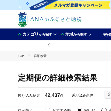
カテゴリ
地域
から探す
から探す
寄付
TOP
詳細検索
定期便の詳細検索結果
42,437
絞り込み条件：
絞り込み結果：
件
並べ替え：
おすすめ順
安い順