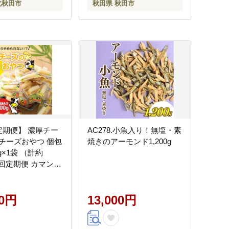
北秋田市
秋田県 秋田市
定期便】 濃厚チー
AC278.小魚入り！無塩・素
チーズおやつ 個包
焼きのアーモンド1,200g
g×1袋 （計約
 3回定期便 カマンベ
肉シート チーズ お
品 定期便 国産 愛
 【えひめの町
00円
13,000円
し！ （松前町）】