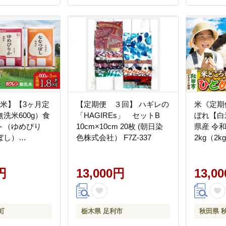
産米】【3ヶ月定
【定期便 ３回】 ハギレの
米《定期
洗米600g）食
「HAGIREs」 セットB
ぼれ【白
ト（ゆめぴり
10cm×10cm 20枚 (朝日染
県産 令和
ぼし）
色株式会社） F7Z-337
2kg（2k
め 白米 
分け ご
円
13,000円
秋田県産 
13,0
町
栃木県 足利市
秋田県 