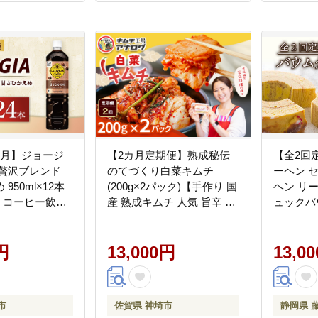
ヶ月】ジョージ
【2カ月定期便】熟成秘伝
【全2回
煎贅沢ブレンド
のてづくり白菜キムチ
ーヘン 
950ml×12本
(200g×2パック)【手作り 国
ヘン リ
 コーヒー飲料
産 熟成キムチ 人気 旨辛 発
ュックバ
配送不可
酵食品 ご飯のお供 ピリ辛
ーツ 焼
九州産 ご当地 おつまみ 熟
子 プレ
円
成タレ】(H104256)
13,000円
静岡県 
13,0
市
佐賀県 神埼市
静岡県 