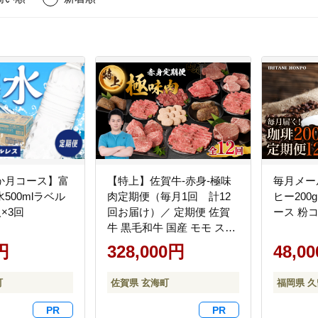
か月コース】富
【特上】佐賀牛-赤身-極味
毎月メー
500mlラベル
肉定期便（毎月1回 計12
ヒー200
×3回
回お届け）／ 定期便 佐賀
ース 粉コー
牛 黒毛和牛 国産 モモ スラ
イス 薄切り ヒレ ステーキ
円
328,000円
48,0
ハンバーグ ローストビーフ
赤身 しゃぶしゃぶ すき焼
町
佐賀県 玄海町
福岡県 
き 焼肉 牛肉 肉 A5 A4 セッ
ト 佐賀県 玄海町