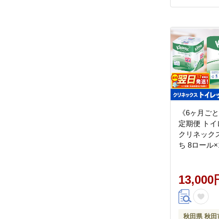
《6ヶ月ご
定期便 ト
クリネックス
ち 8ロール
オリジナル
[クリネック
ル トイレッ
13,000
本製紙クレシ
生活]
秋田県 秋田