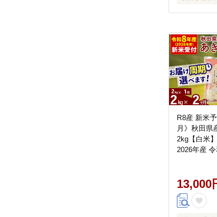
R8産 新米
月》秋田県
2kg【白米】
2026年産 
周期調整可
OK お米 お
り 秋田 お
13,000
米どころ 東
期便 毎月お