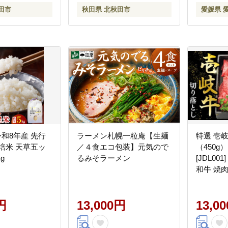
田市
秋田県 北秋田市
愛媛県 
_令和8年産 先行
ラーメン札幌一粒庵【生麺
特選 壱
培米 天草五ッ
／４食エコ包装】元気ので
（450
g
るみそラーメン
[JDL00
和牛 焼肉
落し 1300
円
13,000円
13,0