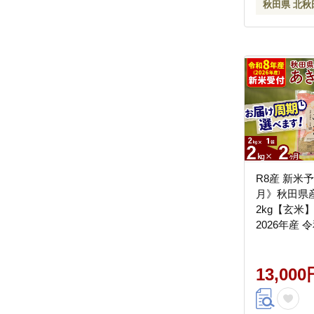
秋田県 北秋
R8産 新米
月》秋田県
2kg【玄米】
2026年産 
周期調整可
OK お米 お
り 秋田 お
13,000
米どころ 東
期便 毎月お