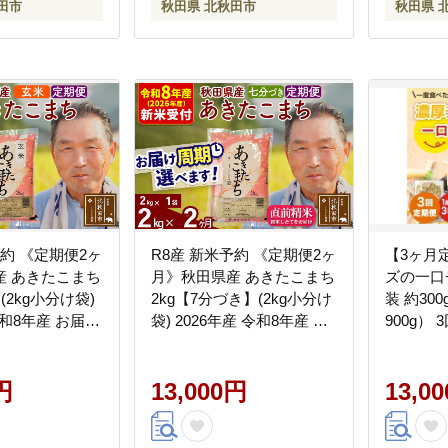
田市
秋田県 北秋田市
秋田県 
予約 《定期便2ヶ
R8産 新米予約 《定期便2ヶ
【3ヶ月
産 あきたこまち
月》秋田県産 あきたこまち
ズの一口
(2kg小分け袋)
2kg【7分づき】(2kg小分け
装 約300
令和8年産 お届け
袋) 2026年産 令和8年産 お
900g）
能 隔月に調整
届け周期調整可能 隔月に調
ール 魚
おもり [おおも
整OK お米 おおもり [おお
やつ 加工
米 あきたこまち
円
もり 秋田 お米 あきたこま
13,000円
媛 常温
13,0
北 北秋田市 定
ち 米どころ 東北 北秋田市
（超）推
届け]
定期便 毎月お届け]
（940）