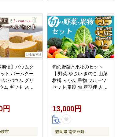
定期便】バウムク
旬の野菜と果物のセット
セット バームクー
【 野菜 やさい きのこ 山菜
ーベンバウム グリ
柑橘 みかん 果物 フルーツ
ウム ギフト スイ
セット 定期 旬 定期便 人気
き菓子 洋菓子 お菓
詰め合わせ おまかせ 新鮮
ゼント 贈り物 贈答
】 <BC-15>
藤枝市
00円
13,000円
藤枝市
静岡県 南伊豆町