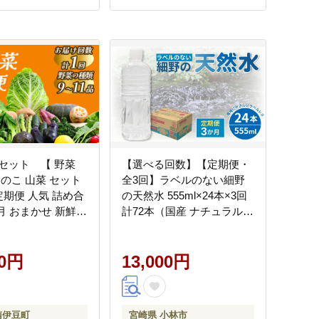
セット 【 野菜
【選べる回数】【定期便・
きのこ 山菜 セット
全3回】ラベルのない細野
定期便 人気 詰め合
の天然水 555ml×24本×3回
月 おまかせ 新鮮
計72本（国産 ナチュラルウ
14>
ォーター ミネラルウォータ
ー 天然水 水 555ml 定期便
00円
3ヵ月 中硬水 シリカ ラベル
13,000円
レス 美容 人気 霧島 宮崎 小
林市 送料無料 長期保存）
南伊豆町
宮崎県 小林市