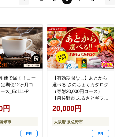
前
次
ル便で届く！コー
【有効期限なし】あとから
g 定期便12ヶ月コ
選べる さのちょくカタログ
ス_Ec111-P
（寄附20,000円コース）
【泉佐野市 ふるさとギフト
4000品以上 高評価 肉 ビー
00円
20,000円
ル 海鮮 野菜 定期便 タオル
ティッシュ 後から カタロ
久留米市
大阪府 泉佐野市
グギフト あとからセレク
ト】 sn028