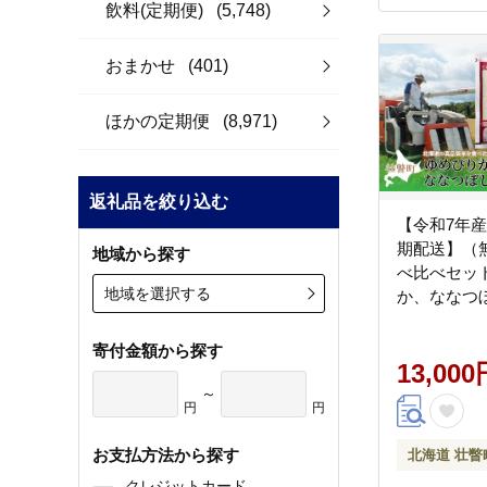
飲料(定期便)
(5,748)
おまかせ
(401)
ほかの定期便
(8,971)
返礼品を絞り込む
【令和7年
期配送】（無
地域から探す
べ比べセッ
地域を選択する
か、ななつ
SBTD165
寄付金額から探す
13,000
～
円
円
お支払方法から探す
北海道 壮瞥
クレジットカード