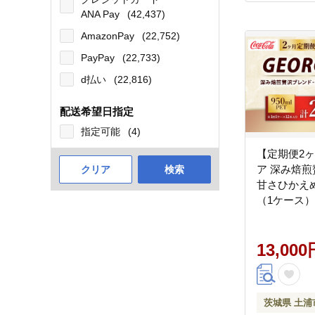
ANA Pay
(42,437)
AmazonPay
(22,752)
PayPay
(22,733)
d払い
(22,816)
配送希望日指定
指定可能
(4)
【定期便2
ア 深み焙
クリア
検索
甘さひかえめ 
（1ケース）
※離島への
13,000
茨城県 土浦