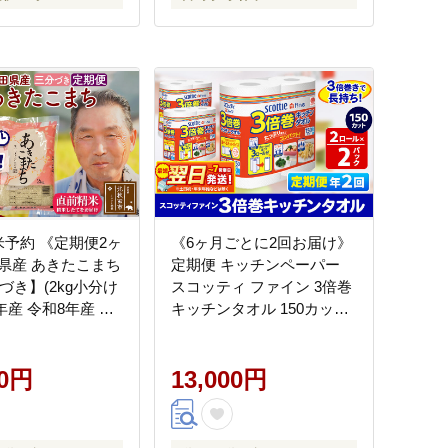
米予約 《定期便2ヶ
《6ヶ月ごとに2回お届け》
県産 あきたこまち
定期便 キッチンペーパー
分づき】(2kg小分け
スコッティ ファイン 3倍巻
6年産 令和8年産 お
キッチンタオル 150カット
調整可能 隔月に調
2ロール×2パック 秋田市オ
米 おおもり [おお
リジナル 最短翌日発送 [ス
田 お米 あきたこま
00円
コッティ キッチンペーパー
13,000円
ころ 東北 北秋田市
日本製紙クレシア 定期便]
毎月お届け]