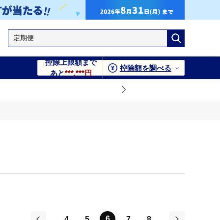
控除上限額まで
控除額を調べる
あと
***,***円
6
4
5
7
8