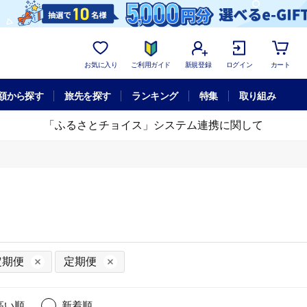
お気に入り
ご利用ガイド
新規登録
ログイン
カート
額から探す
旅先を探す
ランキング
特集
取り組み
「ふるさとチョイス」システム連携に関して
定期便
定期便
高い順
新着順