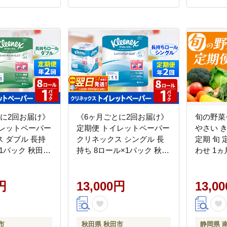
とに2回お届け》
《6ヶ月ごとに2回お届け》
旬の野菜
イレットペーパー
定期便 トイレットペーパー
やさい 
 ダブル 長持
クリネックス シングル 長
定期 旬 
×1パック 秋田市
持ち 8ロール×1パック 秋田
わせ 1ヵ
 最短翌日発送
市オリジナル 最短翌日発送
】 <BC-
ス 長持ちロー
[クリネックス 長持ちロー
トペーパー 日
円
ル トイレットペーパー 日
13,000円
13,0
ア 定期便 新
本製紙クレシア 定期便 新
生活]
市
秋田県 秋田市
静岡県 