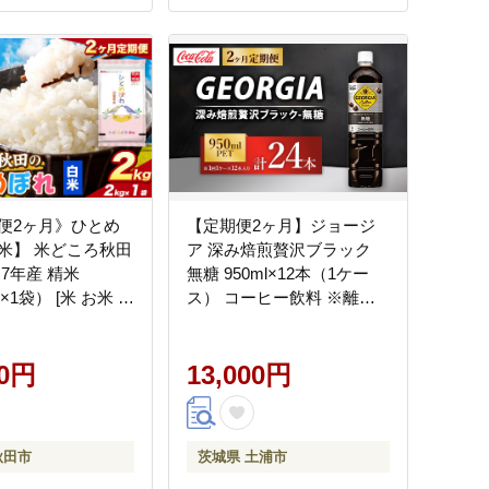
便2ヶ月》ひとめ
【定期便2ヶ月】ジョージ
米】 米どころ秋田
ア 深み焙煎贅沢ブラック
7年産 精米
無糖 950ml×12本（1ケー
g×1袋） [米 お米 こ
ス） コーヒー飲料 ※離島
精米 ブランド米 小
への配送不可
飯 ごはん 米どころ
2kg袋]
00円
13,000円
秋田市
茨城県 土浦市