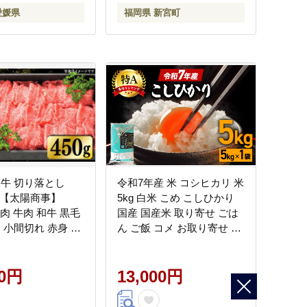
愛媛県
福岡県 新宮町
岐牛 切り落とし
令和7年産 米 コシヒカリ 米
g）【太陽商事】
5kg 白米 こめ こしひかり
1] 肉 牛肉 和牛 黒毛
国産 国産米 取り寄せ ごは
 小間切れ 赤身 切
ん ご飯 コメ お取り寄せ お
0 13000円
弁当 弁当 おにぎり 産地直
送 特産 ギフト プレゼント
00円
贈り物 茨城県 笠間市 いば
13,000円
らき