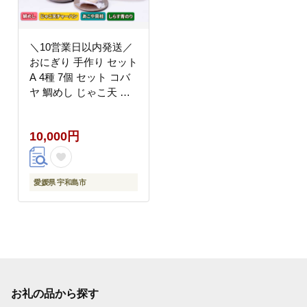
＼10営業日以内発送／
おにぎり 手作り セット
A 4種 7個 セット コバ
ヤ 鯛めし じゃこ天 チ
ャーハン アコヤ貝 貝柱
しらす 青のり 詰め合わ
10,000円
せ 真鯛 鯛 マダイ タイ
貝 しらす 魚 のり 海苔
米 にこまる ご飯 お弁
当 夜食 冷凍 お惣菜 レ
愛媛県 宇和島市
ンジ 簡単 簡単調理 お
茶漬け アレンジ 可 国
産 愛媛 宇和島 J010-
059003
お礼の品から探す