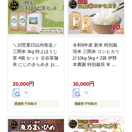
＼10営業日以内発送／
令和8年産 新米 特別栽
三間米 3kg 特上ほうじ
培米 三間米 コシヒカリ
茶 4個 セット 古谷茶舗
計10kg 5kg × 2袋 伊勢
米 にじのきらめき お米
本農園 特別栽培 米 お
ご飯 飯 おにぎり ほう
米 おこめ ごはん こめ
じ茶 焙じ茶 焙煎 緑茶
コメ ※ kome 白米 精米
20,000円
30,000円
お茶 日本茶 茶 お茶 茶
お弁当 ブランド米 ふっ
葉 健康 ギフト ブレン
くら ツヤツヤ ライス
ド 日常使い お家時間
農家直送 産地直送 数量
愛媛 宇和島 G020-
限定 国産 愛媛 宇和島
愛媛県 宇和島市
愛媛県 宇和島市
123006
G030-146002