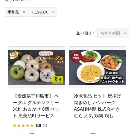
宇和島
ほかの米
並べ替え:
【愛媛県宇和島市】 ベ
冷凍食品 セット 唐揚げ
ーグル グルテンフリー
焼きめし ハンバーグ
米粉 おまかせ 8個 セッ
ASAHI特製 株式会社き
ト 恵美須町サービスエ
むら 人気 鶏肉 鶏もも
リア 小麦粉不使用 手作
とりもも 鶏の唐揚げ 鶏
5.0
（1）
り 数量限定 J012-
冷凍 から揚げ からあげ