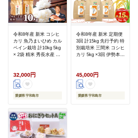
令和8年産 新米 コシヒ
令和8年産 新米 定期便
カリ 魚乃まいひめ カル
3回 計15kg 先行予約 特
ペイン栽培 計10kg 5kg
別栽培米 三間米 コシヒ
× 2袋 精米 秀長水産 三
カリ 5kg ×3回 伊勢本農
間米 お米 米 環境保全
園 特別栽培 米 お米 お
カルペイン 鯛 真鯛 魚
こめ ごはん こめ コメ
32,000円
45,000円
肥 使用 こめ コメ kome
※ kome 白米 精米 お弁
小分け お弁当 弁当 お
当 ブランド米 ふっくら
にぎり ふっくら ツヤツ
ライス 農家直送 産地直
ヤ 美味しい 甘い 備蓄
送 数量限定 国産 愛媛
愛媛県 宇和島市
愛媛県 宇和島市
防災 産地直送 数量限定
宇和島 G045-146004
国産 愛媛 宇和島 G032-
016008