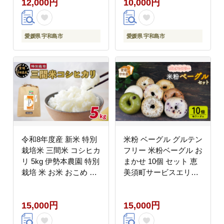
12,000円
10,000円
165001
冷凍ハンバーグ 肉 お肉
にく チャーハン 炒飯
焼き飯 手作り 惣菜 温
めるだけ 中華 簡単 愛
愛媛県 宇和島市
愛媛県 宇和島市
媛 宇和島 J010-126004
令和8年度産 新米 特別
米粉 ベーグル グルテン
栽培米 三間米 コシヒカ
フリー 米粉ベーグル お
リ 5kg 伊勢本農園 特別
まかせ 10個 セット 恵
栽培 米 お米 おこめ ご
美須町サービスエリア
はん こめ コメ ※ kome
詰め合わせ バラエティ
白米 精米 お弁当 ブラ
ー お任せ 小麦不使用
15,000円
15,000円
ンド米 ふっくら ツヤツ
手作り もちもち べーぐ
ヤ 甘い 粘り 美味しい
る ベーグルセット 小分