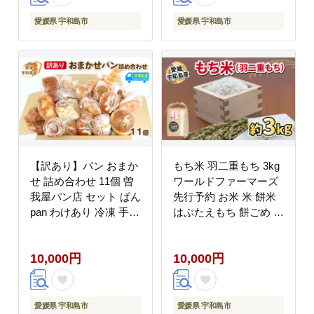
ライス 農家直送 産地直
け 個包装 菓子 パン ぱ
送 数量限定 国産 愛媛
ん 朝食 おやつ 冷凍 食
愛媛県 宇和島市
愛媛県 宇和島市
宇和島 G015-146001
品 自家製 個包装 数量
限定 愛媛 宇和島 J015-
165003
【訳あり】パン おまか
もち米 羽二重もち 3kg
せ 詰め合わせ 11個 曽
ワールドファーマーズ
我屋パン店 セット ぱん
先行予約 お米 米 餅米
pan わけあり 冷凍 手作
はぶたえもち 餅ごめ お
り 人気 加工品 J010-
餅 おもち 餅菓子 なめ
169001
らか お団子 だんご 鏡
10,000円
10,000円
餅 甘い モチ お正月 産
地直送 数量限定 国産
愛媛 宇和島 G010-
024029
愛媛県 宇和島市
愛媛県 宇和島市