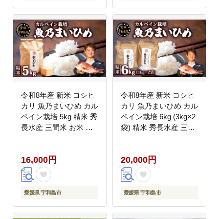
令和8年産 新米 コシヒ
令和8年産 新米 コシヒ
カリ 魚乃まいひめ カル
カリ 魚乃まいひめ カル
ペイン栽培 5kg 精米 秀
ペイン栽培 6kg (3kg×2
長水産 三間米 お米 米
袋) 精米 秀長水産 三間
環境保全 カルペイン 鯛
米 お米 米 環境保全 カ
真鯛 魚肥 使用 こめ コ
ルペイン 鯛 真鯛 こめ
16,000円
20,000円
メ kome 小分け お弁当
コメ kome 小分け お弁
弁当 おにぎり ふっくら
当 弁当 ツヤツヤ 美味
ツヤツヤ 美味しい 甘い
しい 産地直送 数量限定
備蓄 防災 産地直送 数
国産 愛媛 宇和島 G020-
愛媛県 宇和島市
愛媛県 宇和島市
量限定 国産 愛媛 宇和
016010
島 G016-016007