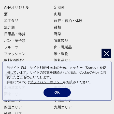
ANAオリジナル
定期便
酒
肉類
加工食品
旅行・宿泊・体験
魚介類
麺類
日用品・雑貨
野菜
パン・菓子類
電化製品
フルーツ
卵・乳製品
ファッション
米・穀物
飲料(酒以外)
返礼品なし
当サイトでは、サイト利便性向上のため、クッキー（Cookie）を使
用しています。サイトの閲覧を継続された場合、Cookieの利用に同
地域から探す
意したことものといたします。
詳細については
プライバシーポリシー
をお読みください。
北海道エリア
東北エリア
OK
関東エリア
中部エリア
近畿エリア
中国エリア
四国エリア
九州エリア
沖縄エリア