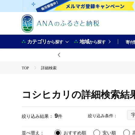
カテゴリ
地域
から探す
から探す
寄付
TOP
詳細検索
コシヒカリの詳細検索結
9
絞り込み条件：
絞り込み結果：
件
並べ替え：
おすすめ順
安い順