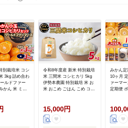
 特別栽培米 コシ
令和8年度産 新米 特別栽培
みかん定
 3kg 詰め合わ
米 三間米 コシヒカリ 5kg
10ヶ月 
ワールドファー
伊勢本農園 特別栽培 米 お
ァーマーズ
みかん 米 ミカ
米 おこめ ごはん こめ コメ
定期便 
kan 愛媛みかん
※ kome 白米 精米 お弁当
知火 ( 
媛県産 柑橘 果
ブランド米 ふっくら ツヤ
甘夏 河
 フルーツ 柑橘
円
ツヤ 甘い 粘り 美味しい ラ
15,000円
極早生 早
100,
地直送 数量限
イス 農家直送 産地直送 数
ん 柑橘
宇和島 B012-
量限定 国産 愛媛 宇和島
カン 蜜柑
G015-146001
ん 農家