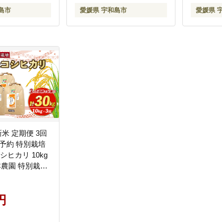
146002
送 数量限
島市
愛媛県 宇和島市
愛媛県 
島 G032-
新米 定期便 3回
行予約 特別栽培
シヒカリ 10kg
勢本農園 特別栽培
こめ ごはん こめ
me 白米 精米 お
円
ド米 ふっくら
直送 産地直送
産 愛媛 宇和島