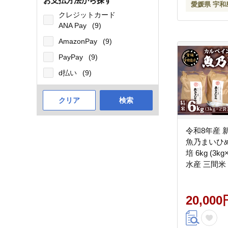
お支払方法から探す
愛媛県 宇和
クレジットカード
ANA Pay
(9)
AmazonPay
(9)
PayPay
(9)
d払い
(9)
クリア
検索
令和8年産 
魚乃まいひ
培 6kg (3k
水産 三間米
全 カルペイ
コメ kome
弁当 ツヤツ
20,000
地直送 数量
宇和島 G020-