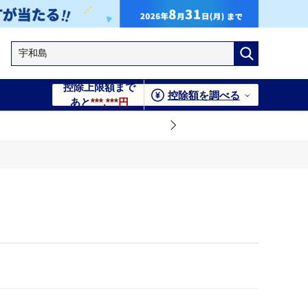
控除上限額まで
控除額を調べる
あと
***,***円