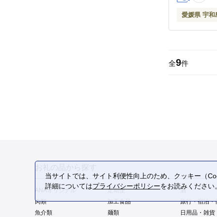
G090-14600
愛媛県 宇和
9
全
件
お礼の品から探す
当サイトでは、サイト利便性向上のため、クッキー（Coo
詳細については
プライバシーポリシー
をお読みください
ANAオリジナル
定期便
酒
肉類
加工食品
旅行・宿泊・
魚介類
麺類
日用品・雑貨