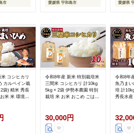
島市
愛媛県 宇和島市
愛媛県 
限定 国産
和島 B100
新米 コシヒカリ
令和8年産 新米 特別栽培米
令和8年
め カルペイン栽
三間米 コシヒカリ 計10kg
魚乃まい
g×2袋) 精米 秀長
5kg × 2袋 伊勢本農園 特別
培 計10kg
 お米 米 環境保
栽培 米 お米 おこめ ごはん
秀長水産 
ン 鯛 真鯛 こめ
こめ コメ ※ kome 白米 精
境保全 
 小分け お弁当
米 お弁当 ブランド米 ふっ
魚肥 使用
ヤ 美味しい 産
円
くら ツヤツヤ ライス 農家
30,000円
小分け 
32,0
限定 国産 愛媛
直送 産地直送 数量限定 国
り ふっ
016010
産 愛媛 宇和島 G030-
しい 甘い