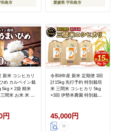
宇和島市
愛媛県 宇和島市
 愛媛 愛媛県産 宇
016007
-024014
産 新米 コシヒカリ
令和8年産 新米 定期便 3回
ひめ カルペイン栽
計15kg 先行予約 特別栽培
 5kg × 2袋 精米
米 三間米 コシヒカリ 5kg
三間米 お米 米 環
×3回 伊勢本農園 特別栽培
カルペイン 鯛 真鯛
米 お米 おこめ ごはん こめ
 こめ コメ kome
コメ ※ kome 白米 精米 お
お弁当 弁当 おにぎ
00円
弁当 ブランド米 ふっくら
45,000円
くら ツヤツヤ 美味
ライス 農家直送 産地直送
 備蓄 防災 産地直
数量限定 国産 愛媛 宇和島