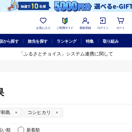
お気に入り
ご利用ガイド
新規登録
ログイン
カート
額から探す
旅先を探す
ランキング
特集
取り組み
「ふるさとチョイス」システム連携に関して
果
宇和島
コシヒカリ
高い順
新着順