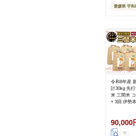
愛媛県 宇和
令和8年産 
計30kg 先
米 三間米 コ
× 3回 伊
米 お米 お
コメ ※ ko
90,000
弁当 ブラン
ライス 農家
数量限定 国