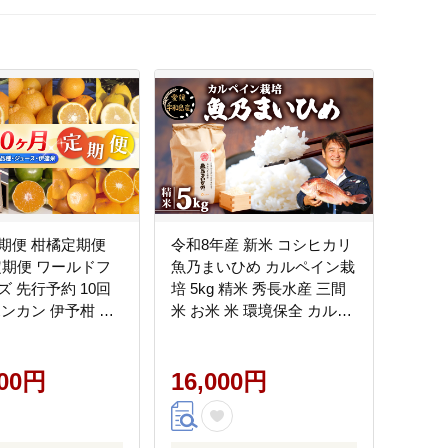
期便 柑橘定期便
令和8年産 新米 コシヒカリ
定期便 ワールドフ
魚乃まいひめ カルペイン栽
 先行予約 10回
培 5kg 精米 秀長水産 三間
ポンカン 伊予柑 不
米 お米 米 環境保全 カルペ
デコポン と同品種)
イン 鯛 真鯛 魚肥 使用 こめ
内晩柑 ジュース 米
コメ kome 小分け お弁当
生 南柑20号 みか
000円
弁当 おにぎり ふっくら ツ
16,000円
 愛媛みかん 愛媛ミ
ヤツヤ 美味しい 甘い 備蓄
 mikan 温州みか
防災 産地直送 数量限定 国
直送 産地直送 数量
産 愛媛 宇和島 G016-