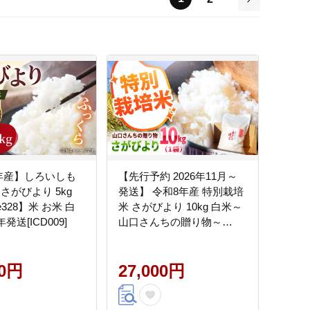
次
年産】しろいしも
【先行予約 2026年11月～
さがびより 5kg
発送】 令和8年産 特別栽培
se328】米 お米 白
米 さがびより 10kg 白米～
8年発送[ICD009]
山口さんちの贈り物～
【y'scompany】米 10kg 精
米 特A 特A評価 佐賀県産 国
00円
産米 コメ こめ お米 白米 ブ
27,000円
ランド米 さがびより 九州
佐賀県 白石町 白石 令和8年