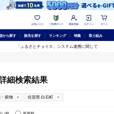
お気に入り
ご利用ガイド
新規登録
ログイン
カート
額から探す
旅先を探す
ランキング
特集
取り組み
「ふるさとチョイス」システム連携に関して
の詳細検索結果
米・穀物
佐賀県 白石町
高い順
新着順