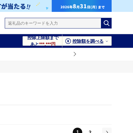
控除上限額まで
控除額を調べる
あと
***,***円
1
2