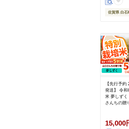
佐賀県産 国
お米 白米 
佐賀県 白石
米 おにぎり
石町 人気 おす
【先行予約 2
発送】 令和8年産
米 夢しずく 
さんちの贈
【y'scompa
特A評価 精米 佐賀県産 国
産米こめ お
15,000
ド米 ゆめしずく 白石