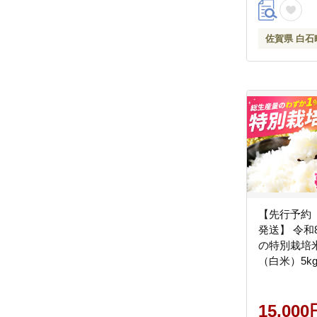
年発送[IAS00
佐賀県 白石
【先行予約 
発送】 令和8年産
の特別栽培
（白米）5k
ム】米 お米
米 農家直送
栽培米 令和
15,000