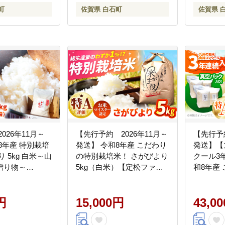
佐賀県 白石町 白石 [IBL001]
町
佐賀県 白石町
佐賀県 
026年11月～
【先行予約 2026年11月～
【先行予約
 特別栽培
発送】 令和8年産 こだわり
発送】【
 5kg 白米～山
の特別栽培米！ さがびより
クール3
贈り物～
5kg（白米）【定松ファー
和8年産
y】米 5kg 精
ム】米 お米 新米 ブランド
より 20
県産 国
米 サガビヨリ 農家直送 特
産】米 
め お米 白米 ブ
円
別栽培 特別栽培米 特A評価
15,000円
家直送 
43,0
がびより 九州
特A 令和8年 おすすめ 佐賀
米 特A評
町 白石 令和8年
県 白石町 白石 [IBV001]
2026年