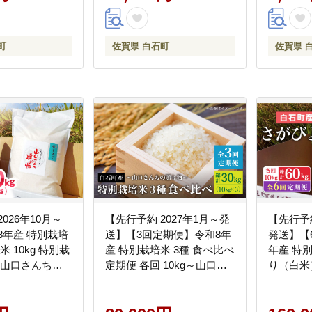
白石町 白石
町
佐賀県 白石町
佐賀県 
026年10月～
【先行予約 2027年1月～発
【先行予約
 特別栽培
送】【3回定期便】令和8年
発送】【
米 10kg 特別栽
産 特別栽培米 3種 食べ比べ
年産 特
～山口さんちの
定期便 各回 10kg～山口さ
り（白米）
scompany】米
んちの贈り物 ～
60kg）
価 精米 佐
【y'scompany】米 さがび
【y'sco
米 コメ こめ お
より 夢しずく ひのひかり
[IAS017]