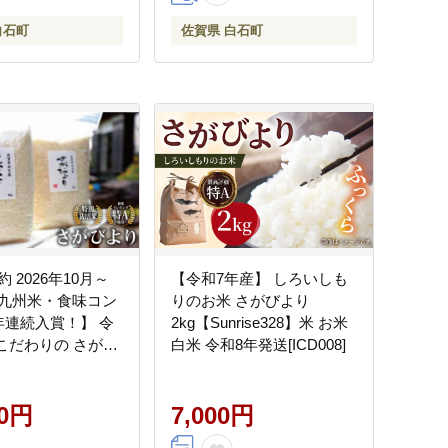
県 白石町 白石 [IBL002]
白石町
佐賀県 白石町
 2026年10月～
【令和7年産】 しろいしも
九州米・食味コン
りのお米 さがびより
年連続入賞！】 令
2kg【Sunrise328】米 お米
 こだわりの さがび
白米 令和8年発送[ICD008]
kg（玄米）【白浜農
IBL003]
00円
7,000円