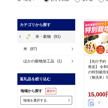
カテゴリから探す
米・穀物
(91)
米
(87)
ほかの穀物加工品
(1)
【先行予約 
発送】 令和
の特別栽培
（無洗米）5
返礼品を絞り込む
ーム】米 お
ご飯 白米 
地域から探す
選択中
農家直送 特
15,000
特A 令和8年
地域を選択する
白石町 白