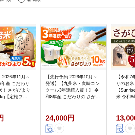
2026年11月～
【先行予約 2026年10月～
【令和7
8年産 こだわり
発送】【九州米・食味コン
りのお米 
米！ さがびより
クール3年連続入賞！】 令
【Sunri
kg【定松ファ
和8年産 こだわりの さがび
米 令和
米 コメ ごはん
より 10kg（白米）【白浜農
新米 ブランド米
産】新米 米 10kg お米 ブラ
別栽培 特A評価
円
ンド米 農家直送 特別栽培
24,000円
13,0
 2026年 佐賀県
特別栽培米 特A評価 特A
石 [IBV002]
2026年発送 おすすめ 人気