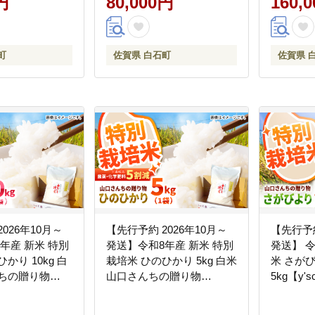
円
80,000円
160,
ランド米 ゆめし
10kg 30kg 精米 特A 特A評
価 佐賀県産 国産米 コメ こ
め お米 白米 ブランド米 精
町
佐賀県 白石町
佐賀県 
白米 おにぎり 九州 佐賀県
白石町 人気 おすすめ
[IAS015]
026年10月～
【先行予約 2026年10月～
【先行予約
産 新米 特別
発送】令和8年産 新米 特別
発送】 令和8
かり 10kg 白
栽培米 ひのひかり 5kg 白米
米 さが
んちの贈り物
山口さんちの贈り物
5kg【y's
any】お米
【y'scompany】お米
玄米 特A 特
[IAS010]
国産米 コ