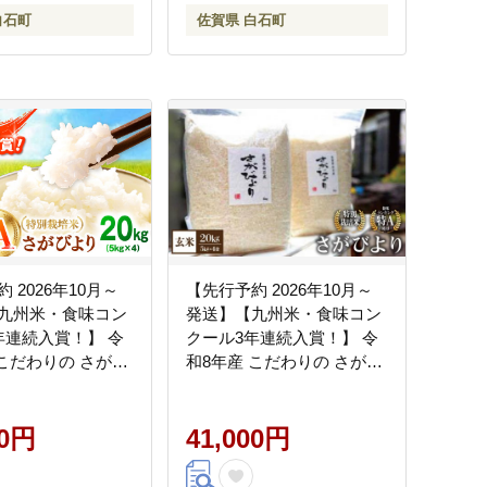
発送[IAS006]
白石町
佐賀県 白石町
 2026年10月～
【先行予約 2026年10月～
九州米・食味コン
発送】【九州米・食味コン
年連続入賞！】 令
クール3年連続入賞！】 令
 こだわりの さがび
和8年産 こだわりの さがび
kg（白米）【白浜農
より 20kg（玄米）【白浜農
お米 ブランド米 農
産】お米 [IBL004]
特別栽培 特別栽培
00円
41,000円
価 特A 令和8年
 おすすめ 人気 佐賀