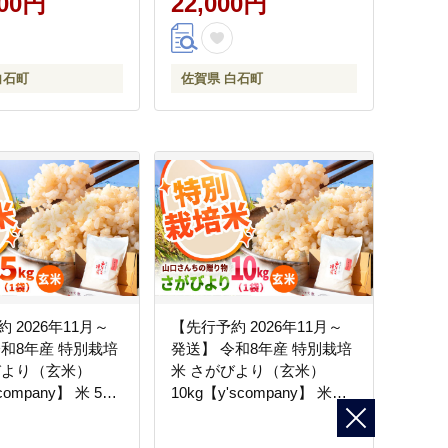
000円
22,000円
白石町
佐賀県 白石町
 2026年11月～
【先行予約 2026年11月～
年産 特別栽培
発送】 令和8年産 特別栽培
びより（玄米）
米 さがびより（玄米）
company】 米 5kg
10kg【y'scompany】 米
A評価 佐賀県産
10kg 玄米 特A 特A評価 佐
メ こめ お米 ブラ
賀県産 国産米 コメ こめ お