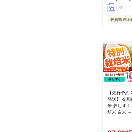
気 佐賀県 
[IBV003]
佐賀県 白石
【先行予約 2
発送】 令和8年産
米 夢しずく 
培米 白米 
贈り物～【y'
10kg 特A 特A評
賀県産 国産