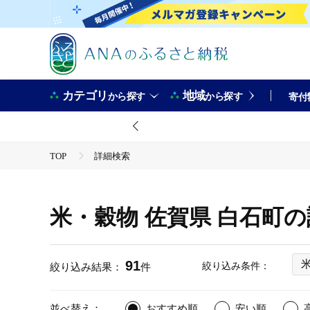
カテゴリ
地域
から探す
から探す
寄付
TOP
詳細検索
米・穀物 佐賀県 白石町
91
絞り込み条件：
絞り込み結果：
件
並べ替え：
おすすめ順
安い順