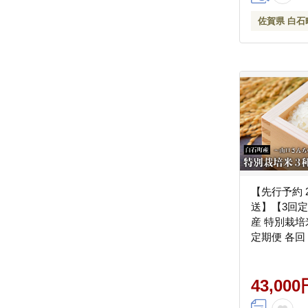
発送[IAS005
佐賀県 白石
【先行予約 
送】【3回
産 特別栽培
定期便 各回
ちの贈り物 
【y'scompan
より 夢しず
43,000
5kg 15kg