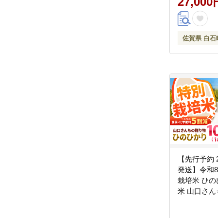
27,000
米 白米 ブ
ずく 白石 令和8年発送
[IAS008]
佐賀県 白石
【先行予約 2
発送】令和8年
栽培米 ひのひ
米 山口さ
【y'scomp
[IAS009]