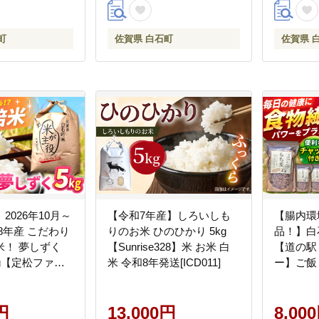
7]
ひかり 佐賀県 白石町 白石
[IAS002]
町
佐賀県 白石町
佐賀県 
2026年10月～
【令和7年産】しろいしも
【腸内環
 こだわり
りのお米 ひのひかり 5kg
品！】白
米！ 夢しずく
【Sunrise328】米 お米 白
【道の駅
g【定松ファー
米 令和8年発送[ICD011]
ー】ご飯 も
 新米 ブランド
 特別栽培 特別
8年 おすすめ 人
円
13,000円
8,00