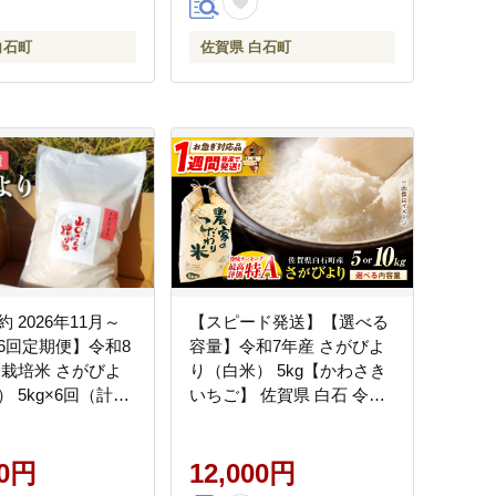
白石町
佐賀県 白石町
 2026年11月～
【スピード発送】【選べる
6回定期便】令和8
容量】令和7年産 さがびよ
別栽培米 さがびよ
り（白米） 5kg【かわさき
 5kg×6回（計
いちご】 佐賀県 白石 令和8
 山口さんちの贈り物
年発送[IBG018]
mpany】 お米
00円
12,000円