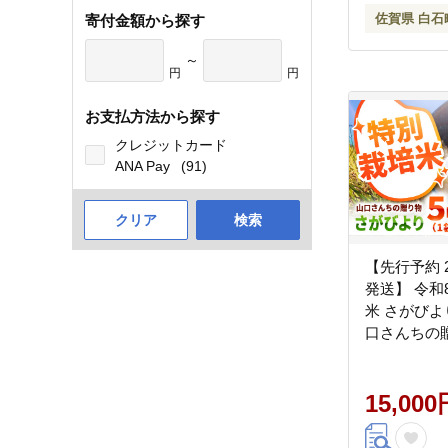
佐賀県 白石
寄付金額から探す
～
円
円
お支払方法から探す
クレジットカード
ANA Pay
(91)
クリア
検索
【先行予約 2
発送】 令和8年産
米 さがびより
口さんちの
【y'scompan
米 特A 特A評価 佐賀
産米 コメ こ
15,000
ランド米 さ
佐賀県 白石