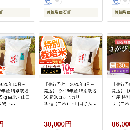
産米 コメ こめ
[IBV004]
ブランド米 精白
町
佐賀県 白石町
佐賀県 
 九州 佐賀県 白
すめ[IAS014]
026年10月～
【先行予約 2026年8月～
【先行予約
 特別栽培
発送】 令和8年産 特別栽培
発送】【
5kg 白米～山口
米 新米コシヒカリ
年産 特
り物～
10kg（白米）～山口さんち
り（白米）
ny】米 5kg 特A
の贈り物～【y'scompany】
30kg）
早場米 米 新米 ブランド米
【y'sco
米 白米 ブラン
円
佐賀 産 ご飯 白米 おすすめ
30,000円
[IAS016]
86,0
 令和8
人気 ランキング コメ こし