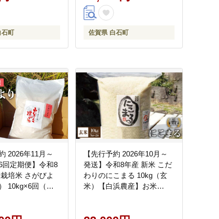
グ コメ こしひかり コシヒ
カリ 佐賀県 白石町 白石
[IAS001]
白石町
佐賀県 白石町
 2026年11月～
【先行予約 2026年10月～
6回定期便】令和8
発送】令和8年産 新米 こだ
別栽培米 さがびよ
わりのにこまる 10kg（玄
 10kg×6回（計
米）【白浜農産】お米
 山口さんちの贈り物
[IBL011]
mpany】 お米