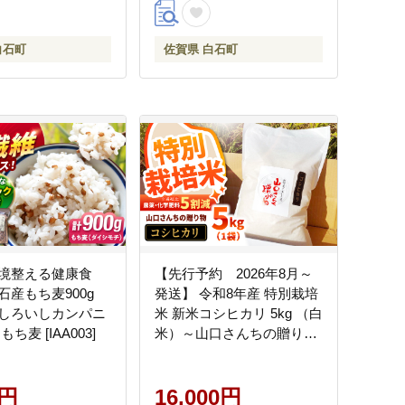
白石町
佐賀県 白石町
境整える健康食
【先行予約 2026年8月～
石産もち麦900g
発送】 令和8年産 特別栽培
しろいしカンパニ
米 新米コシヒカリ 5kg （白
ち麦 [IAA003]
米）～山口さんちの贈り物
～【y'scompany】 早場米
米 新米 ブランド米 ご飯 白
0円
米 おすすめ 人気 ランキン
16,000円