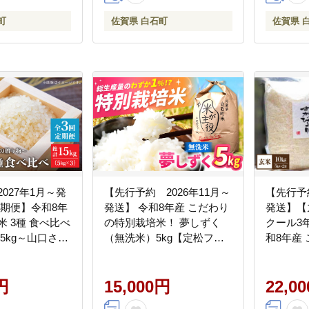
]
町
佐賀県 白石町
佐賀県 
2027年1月～発
【先行予約 2026年11月～
【先行予約
定期便】令和8年
発送】 令和8年産 こだわり
発送】【
米 3種 食べ比べ
の特別栽培米！ 夢しずく
クール3
 5kg～山口さん
（無洗米）5kg【定松ファ
和8年産
～
ーム】米 お米 新米 ブラン
より10
y】米 さがび
ド米 農家直送 特別栽培 特
産】お米 [
く ひのひかり
円
別栽培米 令和8年 おすすめ
15,000円
22,0
 精米 特A 特A評価
人気 佐賀県 白石町 白石