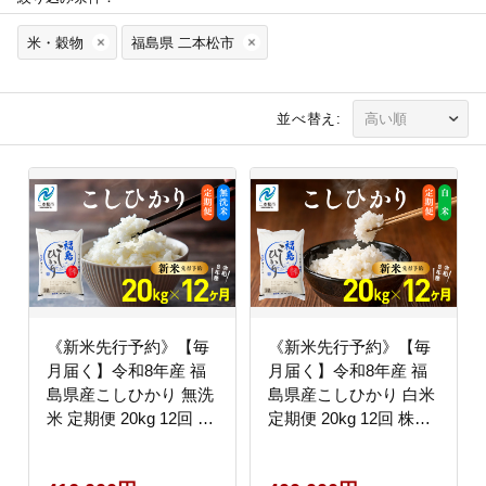
米・穀物
福島県 二本松市
並べ替え:
《新米先行予約》【毎
《新米先行予約》【毎
月届く】令和8年産 福
月届く】令和8年産 福
島県産こしひかり 無洗
島県産こしひかり 白米
米 定期便 20kg 12回 株
定期便 20kg 12回 株式
式会社あだたら米 二本
会社あだたら米 二本松
松市
市