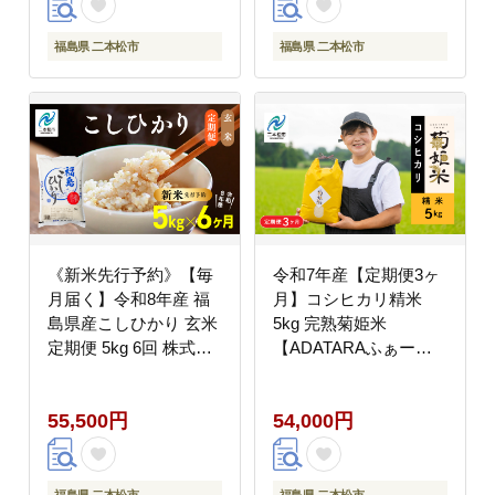
福島県 二本松市
福島県 二本松市
《新米先行予約》【毎
令和7年産【定期便3ヶ
月届く】令和8年産 福
月】コシヒカリ精米
島県産こしひかり 玄米
5kg 完熟菊姫米
定期便 5kg 6回 株式会
【ADATARAふぁー
社あだたら米 二本松市
む】
55,500円
54,000円