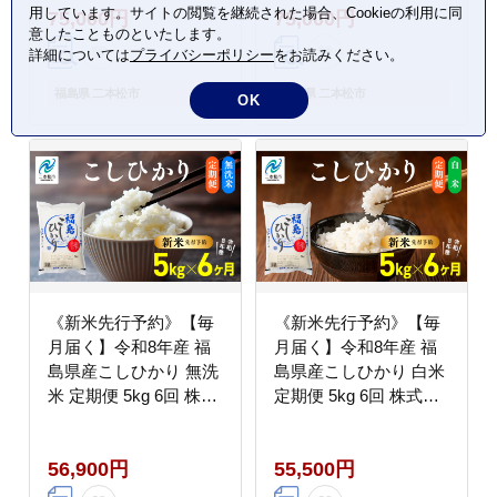
用しています。サイトの閲覧を継続された場合、Cookieの利用に同
75,000円
75,000円
意したことものといたします。
詳細については
プライバシーポリシー
をお読みください。
福島県 二本松市
福島県 二本松市
OK
《新米先行予約》【毎
《新米先行予約》【毎
月届く】令和8年産 福
月届く】令和8年産 福
島県産こしひかり 無洗
島県産こしひかり 白米
米 定期便 5kg 6回 株式
定期便 5kg 6回 株式会
会社あだたら米 二本松
社あだたら米 二本松市
市
56,900円
55,500円