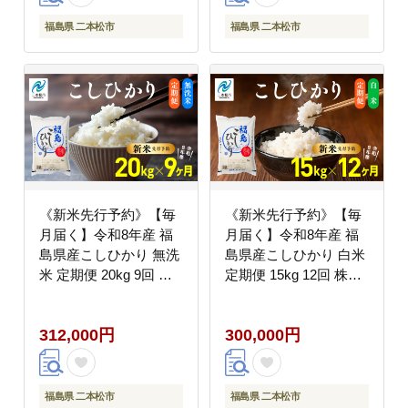
福島県 二本松市
福島県 二本松市
《新米先行予約》【毎
《新米先行予約》【毎
月届く】令和8年産 福
月届く】令和8年産 福
島県産こしひかり 無洗
島県産こしひかり 白米
米 定期便 20kg 9回 株
定期便 15kg 12回 株式
式会社あだたら米 二本
会社あだたら米 二本松
松市
市
312,000円
300,000円
福島県 二本松市
福島県 二本松市