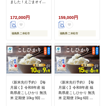
ました！えごまオイル
カプセル【株式会社た
なつものカンパニー】
172,000円
159,000円
福島県 二本松市
福島県 二本松市
《新米先行予約》【毎
《新米先行予約》【毎
月届く】令和8年産 福
月届く】令和8年産 福
島県産こしひかり 無洗
島県産こしひかり 無洗
米 定期便 10kg 9回 株
米 定期便 15kg 6回 株
式会社あだたら米 二本
式会社あだたら米 二本