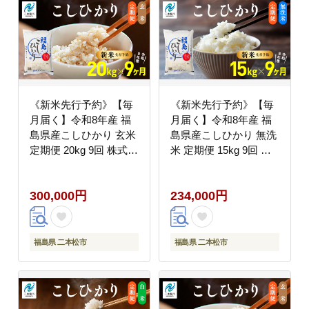
《新米先行予約》【毎
《新米先行予約》【毎
月届く】令和8年産 福
月届く】令和8年産 福
島県産こしひかり 玄米
島県産こしひかり 無洗
定期便 20kg 9回 株式会
米 定期便 15kg 9回 株
社あだたら米 二本松市
式会社あだたら米 二本
松市
300,000円
234,000円
福島県 二本松市
福島県 二本松市