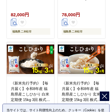
式会社あだたら米 二本
松市
82,000円
78,000円
福島県 二本松市
福島県 二本松市
《新米先行予約》【毎
《新米先行予約》【毎
月届く】令和8年産 福
月届く】令和8年産 福
島県産こしひかり 白米
島県産こしひかり 玄米
定期便 15kg 3回 株式会
定期便 15kg 3回 株式会
社あだたら米 二本松市
社あだたら米 二本松市
当サイトでは、サイト利便性向上のため、クッキー（Cookie）を使