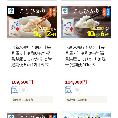
《新米先行予約》【毎
《新米先行予約》【毎
月届く】令和8年産 福
月届く】令和8年産 福
島県産こしひかり 玄米
島県産こしひかり 無洗
定期便 5kg 12回 株式会
米 定期便 10kg 6回 株
社あだたら米 二本松市
式会社あだたら米 二本
松市
109,500円
104,000円
福島県 二本松市
福島県 二本松市