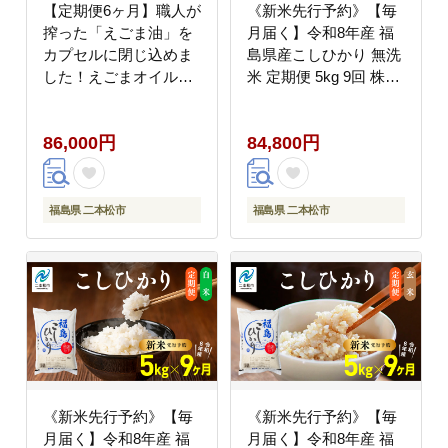
【定期便6ヶ月】職人が
《新米先行予約》【毎
搾った「えごま油」を
月届く】令和8年産 福
カプセルに閉じ込めま
島県産こしひかり 無洗
した！えごまオイルカ
米 定期便 5kg 9回 株式
プセル【株式会社たな
会社あだたら米 二本松
つものカンパニー】
市
86,000円
84,800円
福島県 二本松市
福島県 二本松市
《新米先行予約》【毎
《新米先行予約》【毎
月届く】令和8年産 福
月届く】令和8年産 福