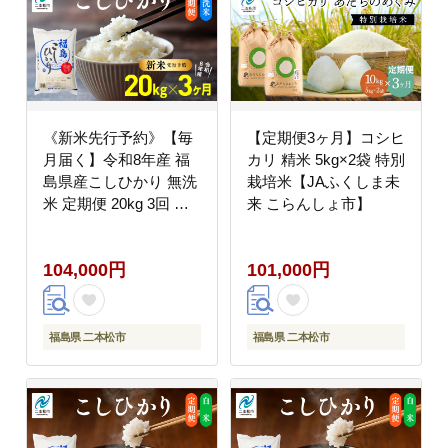
《新米先行予約》【毎
【定期便3ヶ月】コシヒ
月届く】令和8年産 福
カリ 精米 5kg×2袋 特別
島県産こしひかり 無洗
栽培米【JAふくしま未
米 定期便 20kg 3回 株
来 こらんしょ市】
式会社あだたら米 二本
松市
104,000円
101,000円
福島県 二本松市
福島県 二本松市