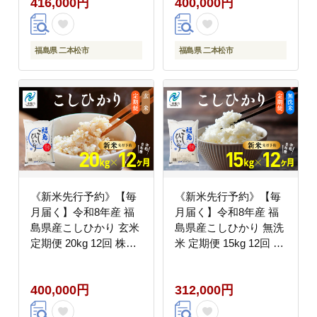
416,000円
400,000円
福島県 二本松市
福島県 二本松市
《新米先行予約》【毎
《新米先行予約》【毎
月届く】令和8年産 福
月届く】令和8年産 福
島県産こしひかり 玄米
島県産こしひかり 無洗
定期便 20kg 12回 株式
米 定期便 15kg 12回 株
会社あだたら米 二本松
式会社あだたら米 二本
市
松市
400,000円
312,000円