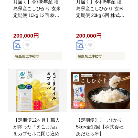
月届く】令和8年産 福
月届く】令和8年産 福
島県産こしひかり 玄米
島県産こしひかり 玄米
定期便 10kg 12回 株式
定期便 20kg 6回 株式会
会社あだたら米 二本松
社あだたら米 二本松市
市
200,000円
200,000円
福島県 二本松市
福島県 二本松市
【定期便12ヶ月】職人
【定期便】こしひかり
が搾った「えごま油」
5kg×全12回【株式会社
をカプセルに閉じ込め
あだたら米】