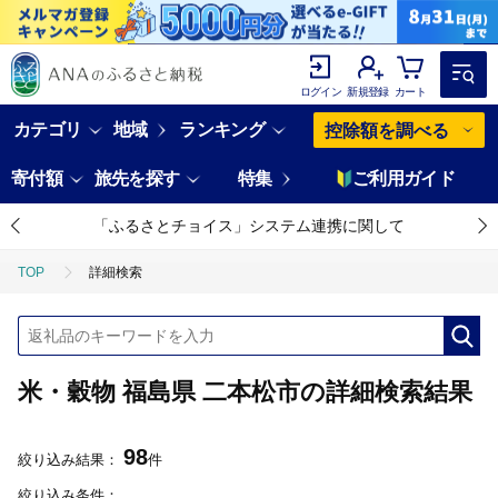
ログイン
新規登録
カート
カテゴリ
地域
ランキング
控除額を調べる
寄付額
旅先を探す
特集
ご利用ガイド
「ふるさとチョイス」システム連携に関して
TOP
詳細検索
米・穀物 福島県 二本松市の詳細検索結果
98
絞り込み結果：
件
絞り込み条件：