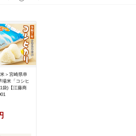
産米＞宮崎県串
早場米「コシヒ
×1袋)【江藤商
01
円