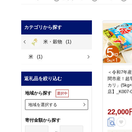
カテゴリから探す
米・穀物
(1)
米
(1)
＜令和7年
返礼品を絞り込む
間市産！超
カリ」(5kg
店】_K007-0
地域から探す
選択中
地域を選択する
22,000
寄付金額から探す
～