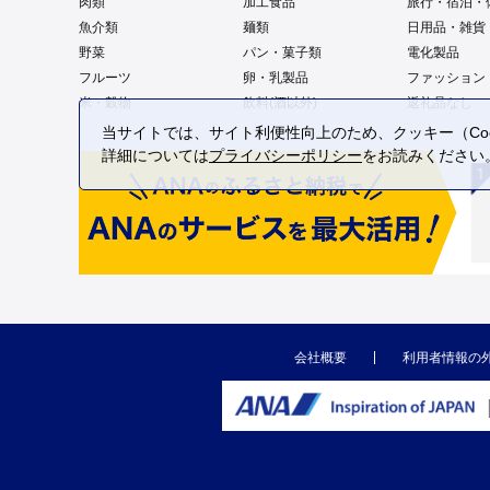
肉類
加工食品
旅行・宿泊・
魚介類
麺類
日用品・雑貨
野菜
パン・菓子類
電化製品
フルーツ
卵・乳製品
ファッション
米・穀物
飲料(酒以外)
返礼品なし
当サイトでは、サイト利便性向上のため、クッキー（Coo
詳細については
プライバシーポリシー
をお読みください
会社概要
利用者情報の