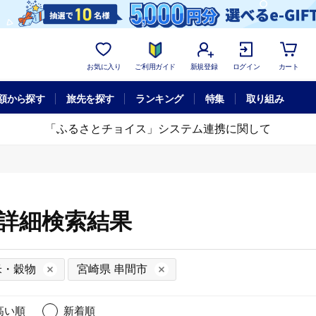
お気に入り
ご利用ガイド
新規登録
ログイン
カート
額から探す
旅先を探す
ランキング
特集
取り組み
「ふるさとチョイス」システム連携に関して
の詳細検索結果
米・穀物
宮崎県 串間市
高い順
新着順