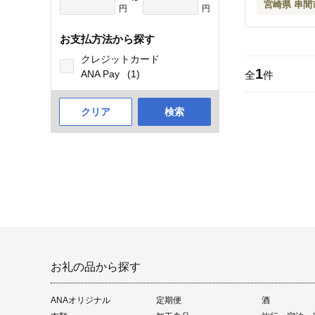
宮崎県 串間
円
円
お支払方法から探す
クレジットカード
1
ANA Pay
(1)
全
件
クリア
検索
お礼の品から探す
ANAオリジナル
定期便
酒