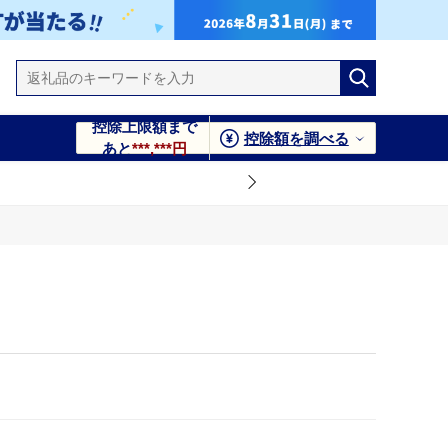
控除上限額まで
控除額を調べる
あと
***,***円