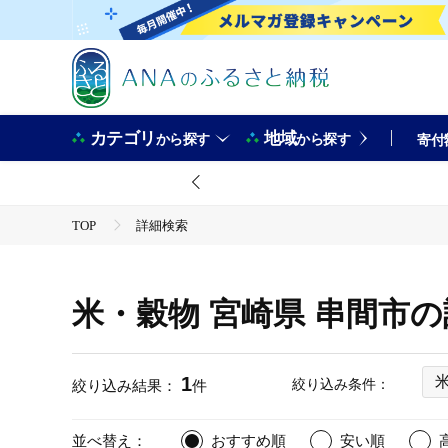
カテゴリ
地域
から探す
から探す
寄付
TOP
詳細検索
米・穀物 宮崎県 串間市
1
絞り込み条件：
絞り込み結果：
件
並べ替え：
おすすめ順
安い順