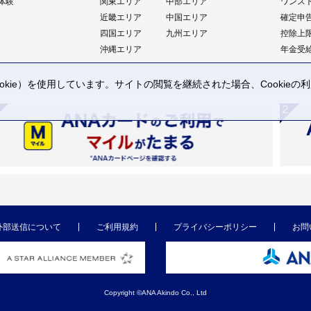
体験
関東エリア
中部エリア
ワンス
近畿エリア
中国エリア
確定申
四国エリア
九州エリア
控除上
沖縄エリア
年金受
kie）を使用しています。サイトの閲覧を継続された場合、Cookie
。
外部送信について
ご利用規約
プライバシーポリシー
お問
Copyright ©ANA Akindo Co., Ltd