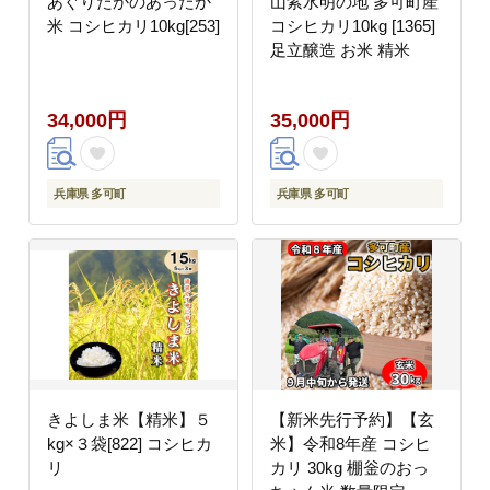
あぐりたかのあったか
山紫水明の地 多可町産
米 コシヒカリ10kg[253]
コシヒカリ10kg [1365]
足立醸造 お米 精米
34,000円
35,000円
兵庫県 多可町
兵庫県 多可町
きよしま米【精米】５
【新米先行予約】【玄
kg×３袋[822] コシヒカ
米】令和8年産 コシヒ
リ
カリ 30kg 棚釡のおっ