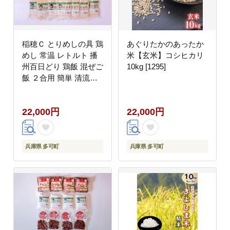
稲穂Ｃ とりめしの具 鶏
あぐりたかのあったか
めし 常温 レトルト 播
米【玄米】コシヒカリ
州百日どり 鶏飯 混ぜご
10kg [1295]
飯 ２合用 簡単 清流米
コシヒカリ[296]
22,000円
22,000円
兵庫県 多可町
兵庫県 多可町