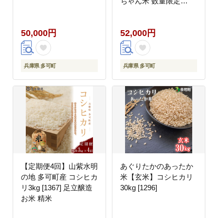
ちゃん米 数量限定
[1376] 新米 農家直送 減
農薬 9月中旬以降発送
50,000円
52,000円
兵庫県 多可町
兵庫県 多可町
【定期便4回】山紫水明
あぐりたかのあったか
の地 多可町産 コシヒカ
米【玄米】コシヒカリ
リ3kg [1367] 足立醸造
30kg [1296]
お米 精米