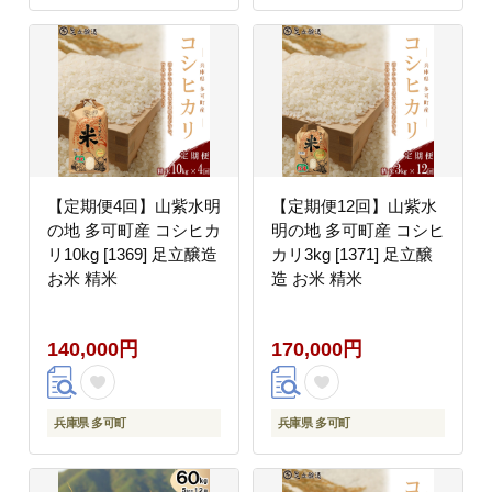
【定期便4回】山紫水明
【定期便12回】山紫水
の地 多可町産 コシヒカ
明の地 多可町産 コシヒ
リ10kg [1369] 足立醸造
カリ3kg [1371] 足立醸
お米 精米
造 お米 精米
140,000円
170,000円
兵庫県 多可町
兵庫県 多可町