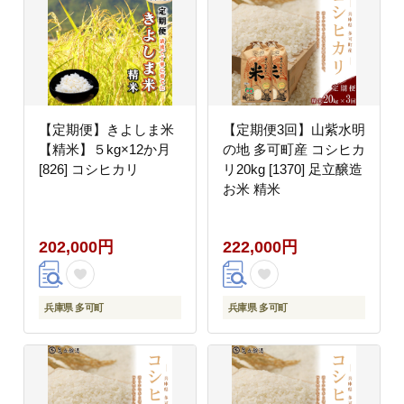
【定期便】きよしま米
【定期便3回】山紫水明
【精米】５kg×12か月
の地 多可町産 コシヒカ
[826] コシヒカリ
リ20kg [1370] 足立醸造
お米 精米
202,000円
222,000円
兵庫県 多可町
兵庫県 多可町