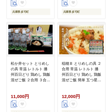
兵庫県 多可町
兵庫県 多可町
松か井セット とりめし
稲穂Ｂ とりめしの具 ２
の具 常温 レトルト 播
合用 常温 レトルト 播
州百日どり 鶏めし 鶏飯
州百日どり 鶏めし 鶏飯
混ぜご飯 ２合用 ３合用
混ぜご飯 簡単 五つ星ひ
簡単 清流米 コシヒカリ
ょうご 清流米 コシヒカ
松か井の水 ナチュラル
リ[295]
11,000円
12,000円
ミネラルウォ－ター 平
成の名水百選 軟水[674]