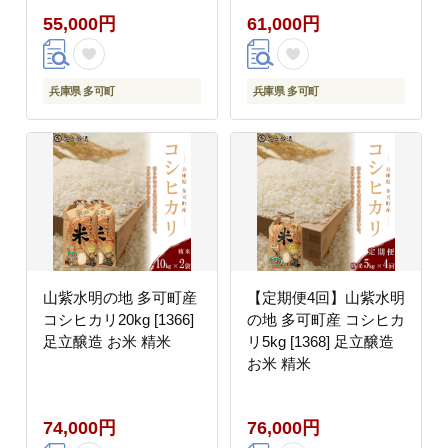
55,000円
61,000円
兵庫県 多可町
兵庫県 多可町
山紫水明の地 多可町産
【定期便4回】山紫水明
コシヒカリ20kg [1366]
の地 多可町産 コシヒカ
足立醸造 お米 精米
リ5kg [1368] 足立醸造
お米 精米
74,000円
76,000円