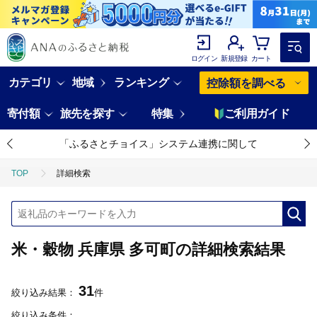
ログイン
新規登録
カート
カテゴリ
地域
ランキング
控除額を調べる
寄付額
旅先を探す
特集
ご利用ガイド
「ふるさとチョイス」システム連携に関して
TOP
詳細検索
米・穀物 兵庫県 多可町の詳細検索結果
31
絞り込み結果：
件
絞り込み条件：