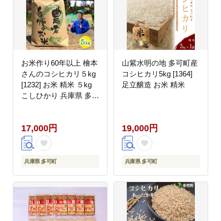
お米作り60年以上 檜本
山紫水明の地 多可町産
さんのコシヒカリ５kg
コシヒカリ5kg [1364]
[1232] お米 精米 ５kg
足立醸造 お米 精米
こしひかり 兵庫県 多可
町 ひのきもとさん
17,000円
19,000円
兵庫県 多可町
兵庫県 多可町