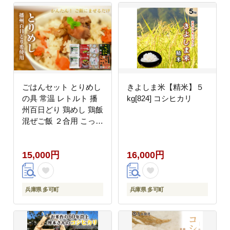
ごはんセット とりめし
きよしま米【精米】５
の具 常温 レトルト 播
kg[824] コシヒカリ
州百日どり 鶏めし 鶏飯
混ぜご飯 ２合用 こっこ
カレー レトルトカレー
オリジナル アジアン風
15,000円
16,000円
味 温めるだけ とりつま
味 缶詰 湯煎 レンジで
チン おつまみ アウトド
ア 保存食 清流米 コシ
兵庫県 多可町
兵庫県 多可町
ヒカリ[1045]