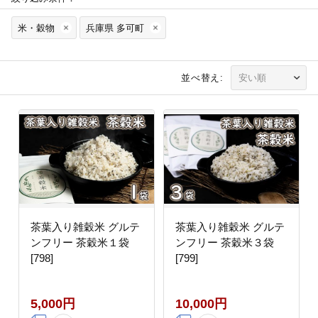
米・穀物
兵庫県 多可町
並べ替え:
茶葉入り雑穀米 グルテ
茶葉入り雑穀米 グルテ
ンフリー 茶穀米１袋
ンフリー 茶穀米３袋
[798]
[799]
5,000円
10,000円