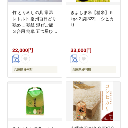
竹 とりめしの具 常温
きよしま米【精米】５
レトルト 播州百日どり
kg×２袋[823] コシヒカ
鶏めし 鶏飯 混ぜご飯
リ
３合用 簡単 五つ星ひょ
うご やきとり レンジで
チン おつまみ 清流米
22,000円
33,000円
コシヒカリ 簡単[222]
兵庫県 多可町
兵庫県 多可町