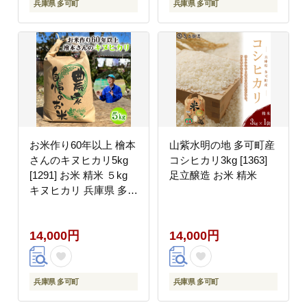
兵庫県 多可町
兵庫県 多可町
お米作り60年以上 檜本
山紫水明の地 多可町産
さんのキヌヒカリ5kg
コシヒカリ3kg [1363]
[1291] お米 精米 ５kg
足立醸造 お米 精米
キヌヒカリ 兵庫県 多可
町 ひのきもとさん
14,000円
14,000円
兵庫県 多可町
兵庫県 多可町