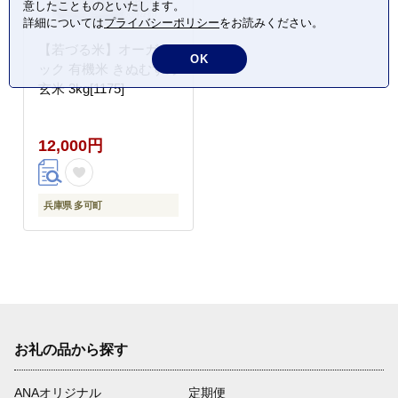
意したことものといたします。
詳細については
プライバシーポリシー
をお読みください。
【若づる米】オーガニ
OK
ック 有機米 きぬむすめ
玄米 3kg[1175]
12,000円
兵庫県 多可町
お礼の品から探す
ANAオリジナル
定期便