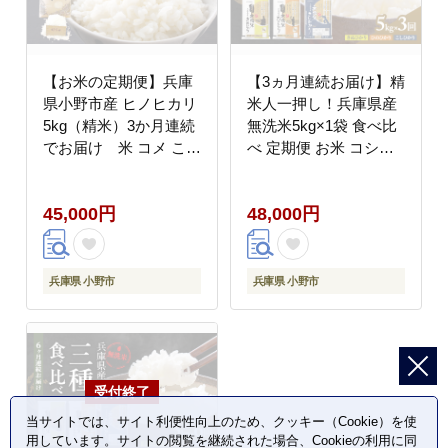
【お米の定期便】兵庫
【3ヵ月連続お届け】精
県小野市産 ヒノヒカリ
米人一押し！兵庫県産
5kg（精米）3か月連続
無洗米5kg×1袋 食べ比
でお届け 米 コメ こめ
べ 定期便 お米 コシヒ
ごはん 白米 精米 ひの
カリ ヒノヒカリ キヌヒ
ひかり 定期 3か月兵庫
カリ ３ヶ月 ３回
45,000円
48,000円
県 小野市
兵庫県 小野市
兵庫県 小野市
当サイトでは、サイト利便性向上のため、クッキー（Cookie）を使
用しています。サイトの閲覧を継続された場合、Cookieの利用に同