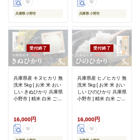
兵庫県 小野市
兵庫県 小野市
兵庫県産 キヌヒカリ 無
兵庫県産 ヒノヒカリ 無
洗米 5kg [ お米 米 おい
洗米 5kg [ お米 米 おい
しい きぬひかり 兵庫県
しい ひのひかり 兵庫県
小野市 ] 精米 白米 ご飯
小野市 ] 精米 白米 ご飯
手間いらず 白さ 輝き
手間いらず 厚み 味 粘
絹 粘り さっぱり 甘み
り 香り バランス ふん
16,000円
16,000円
お弁当
わり