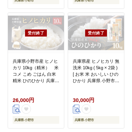
兵庫県 小野市
兵庫県 小野市
兵庫県小野市産 ヒノヒ
兵庫県産 ヒノヒカリ 無
カリ 10kg（精米） 米
洗米 10kg ( 5kg × 2袋 )
コメ こめ ごはん 白米
[ お米 米 おいしい ひの
精米 ひのひかり 兵庫県
ひかり 兵庫県 小野市 ]
小野市
精米 白米 ご飯 手間い
らず 厚み 味 粘り 香り
26,000円
30,000円
バランス ふんわり
兵庫県 小野市
兵庫県 小野市