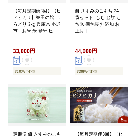
【毎月定期便3回】【ヒ
餅 きすみのこもち 24
ノヒカリ】誉田の館 い
袋セット[ もち お餅 も
ろどり 3kg 兵庫県 小野
ち米 個包装 無添加 お
市 お米 米 精米 ヒノ
正月 ]
ヒカリ ご飯
33,000円
44,000円
兵庫県 小野市
兵庫県 小野市
定期便 餅 きすみのこも
【毎月定期便3回】【ヒ