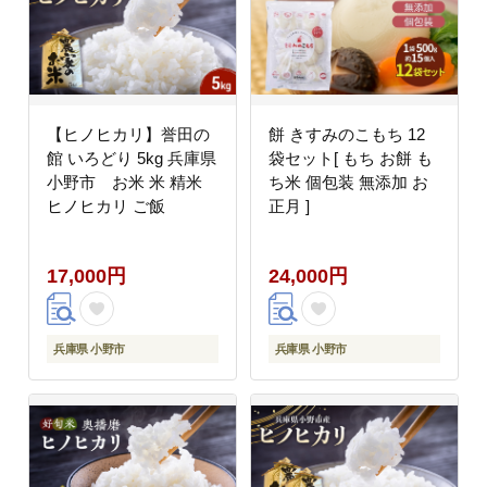
【ヒノヒカリ】誉田の
餅 きすみのこもち 12
館 いろどり 5kg 兵庫県
袋セット[ もち お餅 も
小野市 お米 米 精米
ち米 個包装 無添加 お
ヒノヒカリ ご飯
正月 ]
17,000円
24,000円
兵庫県 小野市
兵庫県 小野市