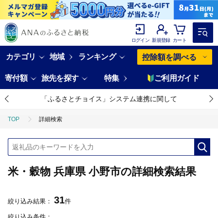
ログイン
新規登録
カート
カテゴリ
地域
ランキング
控除額を調べる
寄付額
旅先を探す
特集
ご利用ガイド
「ふるさとチョイス」システム連携に関して
TOP
詳細検索
米・穀物 兵庫県 小野市の詳細検索結果
31
絞り込み結果：
件
絞り込み条件：