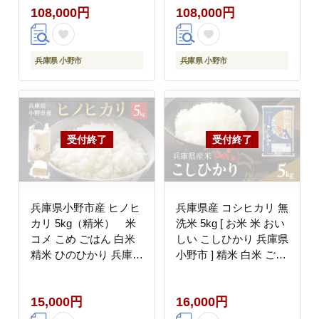
108,000円
108,000円
兵庫県 小野市
兵庫県 小野市
兵庫県小野市産 ヒノヒ
兵庫県産 コシヒカリ 無
カリ 5kg（精米） 米
洗米 5kg [ お米 米 おい
コメ こめ ごはん 白米
しい こしひかり 兵庫県
精米 ひのひかり 兵庫県
小野市 ] 精米 白米 ご飯
小野市
品質 手間いらず しゃっ
きり 歯ごたえ 爽やか
15,000円
16,000円
さっぱり お米の王様