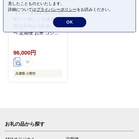
意したことものといたします。
詳細については
プライバシーポリシー
をお読みください。
【6ヵ月連続お届け】精
米人一押し！兵庫県産
OK
無洗米5kg×1袋 食べ比
べ 定期便 お米 コシヒ
カリ ヒノヒカリ キヌヒ
カリ ６ヶ月 ６回
96,000円
兵庫県 小野市
お礼の品から探す
ANAオリジナル
定期便