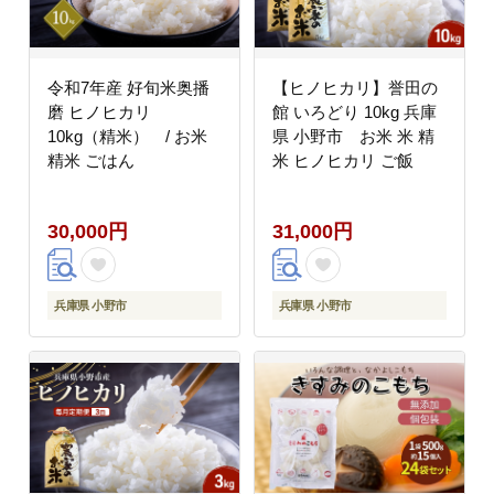
令和7年産 好旬米奥播
【ヒノヒカリ】誉田の
磨 ヒノヒカリ
館 いろどり 10kg 兵庫
10kg（精米） / お米
県 小野市 お米 米 精
精米 ごはん
米 ヒノヒカリ ご飯
30,000円
31,000円
兵庫県 小野市
兵庫県 小野市