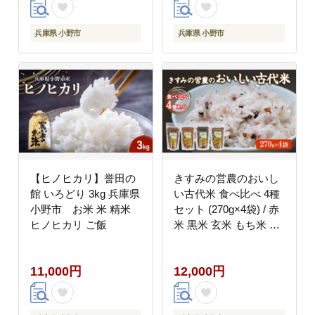
兵庫県 小野市
兵庫県 小野市
【ヒノヒカリ】誉田の
きすみの営農のおいし
館 いろどり 3kg 兵庫県
い古代米 食べ比べ 4種
小野市 お米 米 精米
セット (270g×4袋) / 赤
ヒノヒカリ ご飯
米 黒米 玄米 もち米 う
るち米 お米 雑穀 食べ
くらべ 令和7年度産 き
11,000円
12,000円
すみの 健康ごはん 食物
繊維