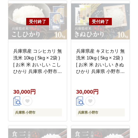
兵庫県産 コシヒカリ 無
兵庫県産 キヌヒカリ 無
洗米 10kg ( 5kg × 2袋 )
洗米 10kg ( 5kg × 2袋 )
[ お米 米 おいしい こし
[ お米 米 おいしい きぬ
ひかり 兵庫県 小野市 ]
ひかり 兵庫県 小野市 ]
精米 白米 ご飯 品質 手
精米 白米 ご飯 手間い
間いらず しゃっきり 歯
らず 白さ 輝き 絹 粘り
30,000円
30,000円
ごたえ 爽やか さっぱり
さっぱり 甘み お弁当
お米の王様
兵庫県 小野市
兵庫県 小野市