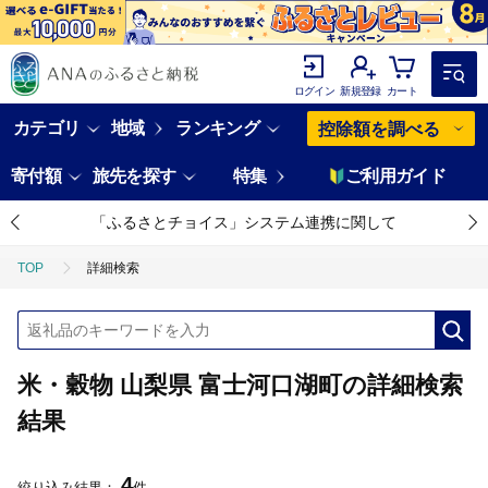
ログイン
新規登録
カート
カテゴリ
地域
ランキング
控除額を調べる
寄付額
旅先を探す
特集
ご利用ガイド
「ふるさとチョイス」システム連携に関して
TOP
詳細検索
米・穀物 山梨県 富士河口湖町の詳細検索
結果
4
絞り込み結果：
件