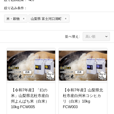
絞り込み条件：
米・穀物
山梨県 富士河口湖町
並べ替え:
【令和7年産】「幻の
【令和7年産】山梨県北
米」山梨県北杜市産白
杜市産白州米コシヒカ
州よんぱち米（白米）
リ（白米）10kg
10kg FCW005
FCW003