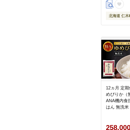
北海道 仁木
12ヵ月 定
めぴりか（無
ANA機内食
はん 無洗米
道 こめ コメ
258,00