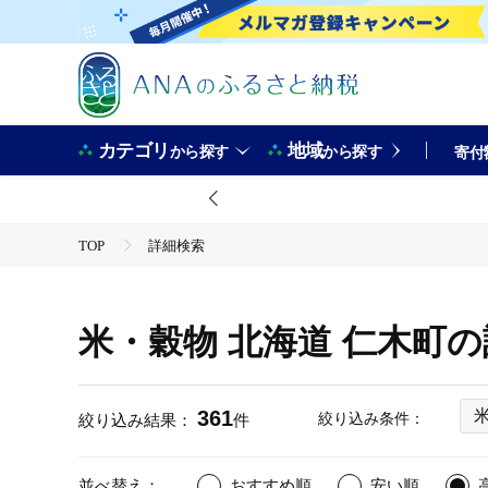
カテゴリ
地域
から探す
から探す
寄付
TOP
詳細検索
米・穀物 北海道 仁木町
361
絞り込み条件：
絞り込み結果：
件
並べ替え：
おすすめ順
安い順