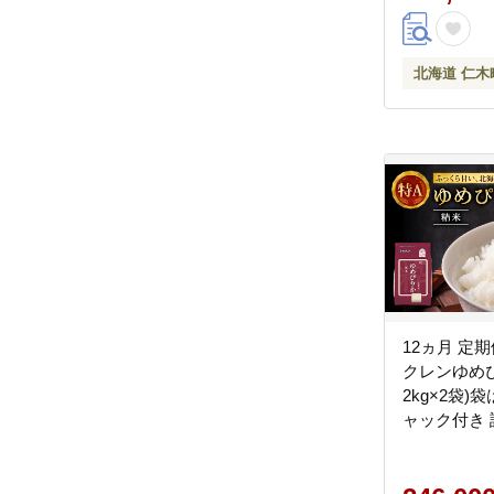
北海道 仁木
12ヵ月 定期
クレンゆめ
2kg×2袋)
ャック付き
米 お米 白米
イス 和食 