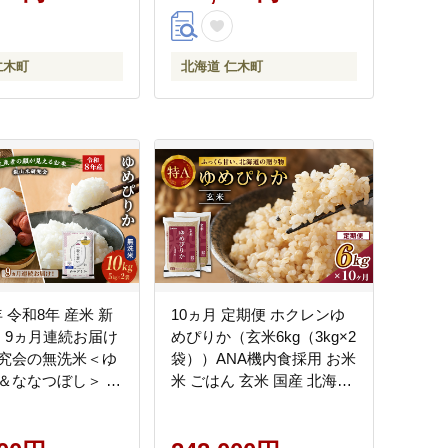
会社 松原米穀]
仁木町
北海道 仁木町
年 令和8年 産米 新
10ヵ月 定期便 ホクレンゆ
 】9ヵ月連続お届け
めぴりか（玄米6kg（3kg×2
究会の無洗米＜ゆ
袋））ANA機内食採用 お米
＆ななつぼし＞ セ
米 ごはん 玄米 国産 北海道
0kg（各5kg×1袋）
こめ コメ [JA新おたる]
ス 白米 精米 ブラ
おにぎり お弁当 北