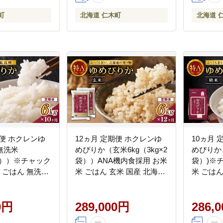
町
北海道 仁木町
北海道 
期便 ホクレンゆ
12ヵ月 定期便 ホクレンゆ
10ヵ月 
無洗米
めぴりか（玄米6kg（3kg×2
めぴりか（
×3））※チャック
袋））ANA機内食採用 お米
袋）)※
米 ごはん 無洗米
米 ごはん 玄米 国産 北海道
米 ごはん
北海道 こめ コメ
こめ コメ [JA新おたる]
海道 こめ
]
る]
0円
289,000円
286,