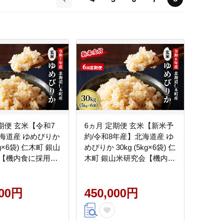
前
期便 玄米【令和7
6ヵ月 定期便 玄米【新米予
海道産 ゆめぴりか
約/令和8年産】北海道産 ゆ
5kg×6袋) 仁木町 銀山
めぴりか 30kg (5kg×6袋) 仁
【機内食に採用】
木町 銀山米研究会【機内食
ブランド米 おにぎ
に採用】ライス ブランド米
 産地直送 主食 ご
おにぎり お弁当 産地直送
はん 夜ごはん 昼ご
000円
主食 ご飯[株式会社 松原米
450,000円
会社 松原米穀]
穀]