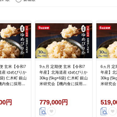
期便 玄米【令和7
9ヵ月 定期便 玄米【令和7
6ヵ月 定
道産 ゆめぴりか
年産】北海道産 ゆめぴりか
年産】北
g×6袋) 仁木町 銀山
30kg (5kg×6袋) 仁木町 銀山
30kg (
機内食に採用】
米研究会【機内食に採用】
米研究会
ンド米 おにぎ
ライス ブランド米 おにぎ
ライス 
産地直送 主食 ご
り お弁当 産地直送 主食 ご
り お弁当
 夜ごはん 昼ご
000円
飯 朝ごはん 夜ごはん 昼ご
779,000円
飯 朝ご
519,
社 松原米穀]
はん[株式会社 松原米穀]
はん[株式