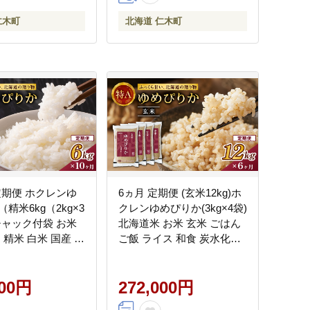
仁木町
北海道 仁木町
定期便 ホクレンゆ
6ヵ月 定期便 (玄米12kg)ホ
精米6kg（2kg×3
クレンゆめぴりか(3kg×4袋)
チャック付袋 お米
北海道米 お米 玄米 ごはん
 精米 白米 国産 北
ご飯 ライス 和食 炭水化物
 コメ [JA新おた
主食 おにぎり お弁当 ほど
良い粘り 豊かな甘み つや
000円
やか 特A [JA新おたる]
272,000円