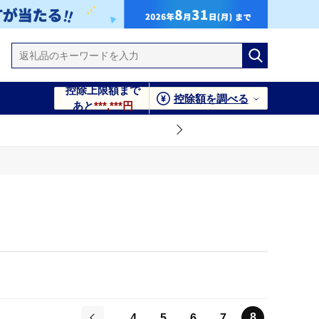
控除上限額まで
控除額を調べる
あと
***,***円
8
4
5
6
7