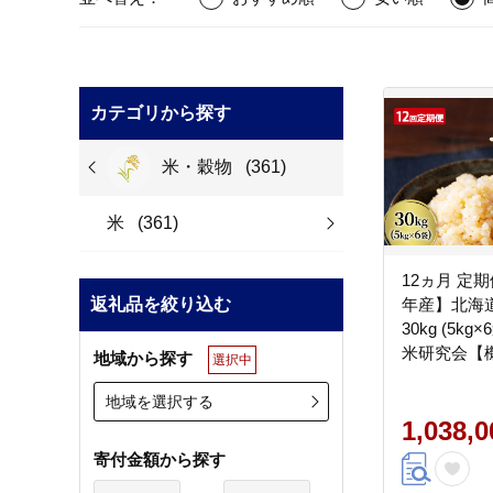
カテゴリから探す
米・穀物
(361)
米
(361)
12ヵ月 定
返礼品を絞り込む
年産】北海
30kg (5k
米研究会【
地域から探す
選択中
ライス ブラ
り お弁当 
地域を選択する
飯 朝ごはん
1,038,
はん[株式会
寄付金額から探す