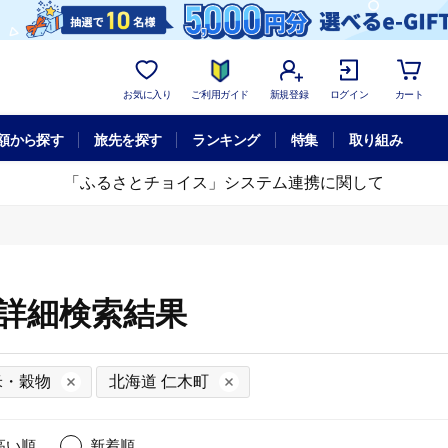
お気に入り
ご利用ガイド
新規登録
ログイン
カート
額から探す
旅先を探す
ランキング
特集
取り組み
「ふるさとチョイス」システム連携に関して
の詳細検索結果
米・穀物
北海道 仁木町
高い順
新着順