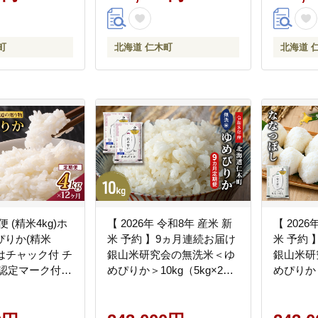
ん [株式
町
北海道 仁木町
北海道 
便 (精米4kg)ホ
【 2026年 令和8年 産米 新
【 2026
ぴりか(精米
米 予約 】9ヵ月連続お届け
米 予約
袋はチャック付 チ
銀山米研究会の無洗米＜ゆ
銀山米研
 認定マーク付き
めぴりか＞10kg（5kg×2
めぴりか
 ごはん ご飯 ラ
袋） ご飯 白米 ライス ブラ
ット 計1
炭水化物 主食 お
ンド米 おにぎり お弁当 北
ご飯 ライ
にぎり お弁当 [JA新おたる]
海道産 産地直送 時短 ごは
ンド米 