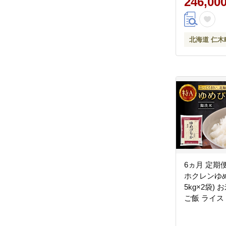
246,00
北海道 仁木
6ヵ月 定期便
ホクレンゆ
5kg×2袋)
ご飯 ライス
主食 おにぎり お
おたる]