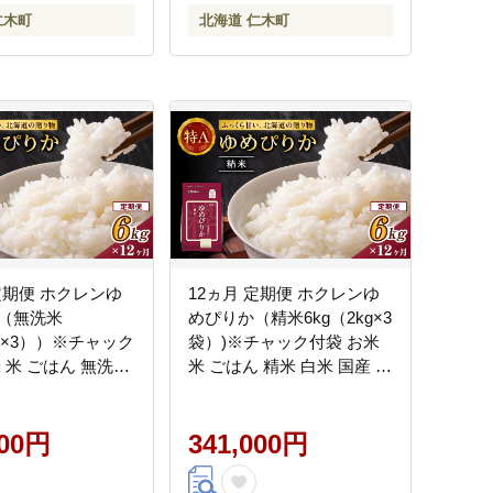
仁木町
北海道 仁木町
定期便 ホクレンゆ
12ヵ月 定期便 ホクレンゆ
（無洗米
めぴりか（精米6kg（2kg×3
kg×3））※チャック
袋）)※チャック付袋 お米
 米 ごはん 無洗米
米 ごはん 精米 白米 国産 北
 北海道 こめ コメ
海道 こめ コメ [JA新おた
たる]
る]
000円
341,000円