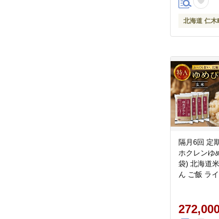
北海道 仁木
隔月6回 定期
ホクレンゆめ
袋) 北海道米
ん ご飯 ラ
物 主食 お
ど良い粘り 
ややか 特A 
272,00