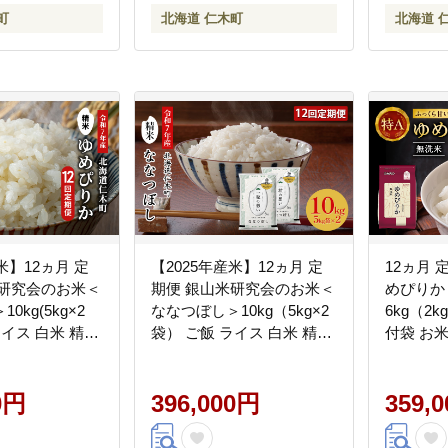
町
北海道 仁木町
北海道 
米】12ヵ月 定
【2025年産米】12ヵ月 定
12ヵ月 
米研究会のお米＜
期便 銀山米研究会のお米＜
めぴりか
0kg(5kg×2
ななつぼし＞10kg（5kg×2
6kg（2
ライス 白米 精米
袋） ご飯 ライス 白米 精米
付袋 お米
おにぎり お弁
ブランド米 おにぎり お弁
白米 国産
 産地直送 朝ご
当 北海道産 産地直送 朝ご
[JA新お
ん 昼ごはん [株
0円
はん 昼ごはん 夜ごはん [株
396,000円
359,
米穀]
式会社 松原米穀]