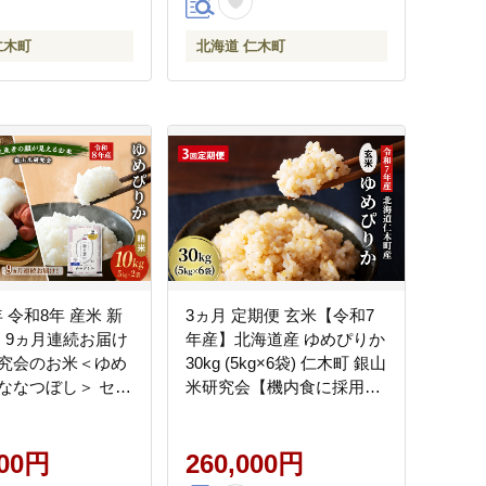
仁木町
北海道 仁木町
年 令和8年 産米 新
3ヵ月 定期便 玄米【令和7
 】9ヵ月連続お届け
年産】北海道産 ゆめぴりか
究会のお米＜ゆめ
30kg (5kg×6袋) 仁木町 銀山
ななつぼし＞ セッ
米研究会【機内食に採用】
g（各5kg×1袋） ご
ライス ブランド米 おにぎ
 白米 精米 ブラン
り お弁当 産地直送 主食 ご
にぎり お弁当 北海
000円
飯 朝ごはん 夜ごはん 昼ご
260,000円
式会社 松原米穀]
はん[株式会社 松原米穀]