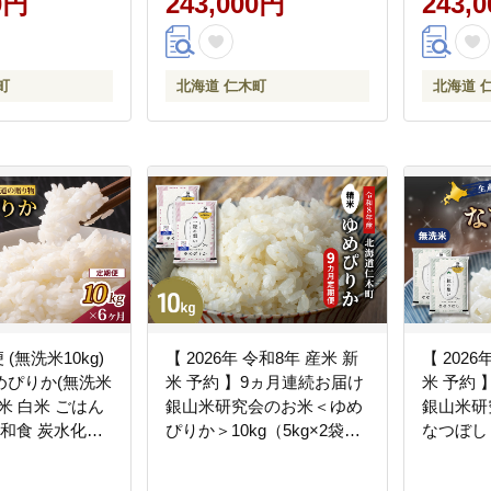
0円
243,000円
243,
ん [株式会社 松原米穀]
海道産 [
町
北海道 仁木町
北海道 
 (無洗米10kg)
【 2026年 令和8年 産米 新
【 2026
めぴりか(無洗米
米 予約 】9ヵ月連続お届け
米 予約
 お米 白米 ごはん
銀山米研究会のお米＜ゆめ
銀山米研
 和食 炭水化物
ぴりか＞10kg（5kg×2袋）
なつぼし＞
弁当 [JA新
ご飯 ライス 白米 精米 ブラ
袋） ご飯
ンド米 おにぎり お弁当 北
ンド米 