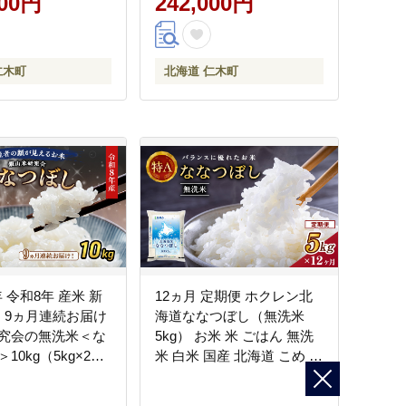
000円
242,000円
株式会社 松原米穀]
仁木町
北海道 仁木町
年 令和8年 産米 新
12ヵ月 定期便 ホクレン北
 】9ヵ月連続お届け
海道ななつぼし（無洗米
究会の無洗米＜な
5kg） お米 米 ごはん 無洗
10kg（5kg×2
米 白米 国産 北海道 こめ コ
 白米 ライス ブラ
メ 12回 [JA新おたる]
おにぎり お弁当 北