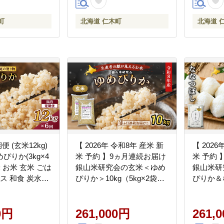
町
北海道 仁木町
北海道 
便 (玄米12kg)
【 2026年 令和8年 産米 新
【 2026
ぴりか(3kg×4
米 予約 】9ヵ月連続お届け
米 予約
 お米 玄米 ごは
銀山米研究会の玄米＜ゆめ
銀山米研
イス 和食 炭水化
ぴりか＞10kg（5kg×2袋）
ぴりか＆
にぎり お弁当 ほ
ご飯 ライス ブランド米 お
ト 計10k
豊かな甘み つ
にぎり お弁当 北海道産 産
飯 ライス
[JA新おたる]
0円
地直送 時短 ごはん [株式会
261,000円
ド米 お
261,
社 松原米穀]
道産 [株