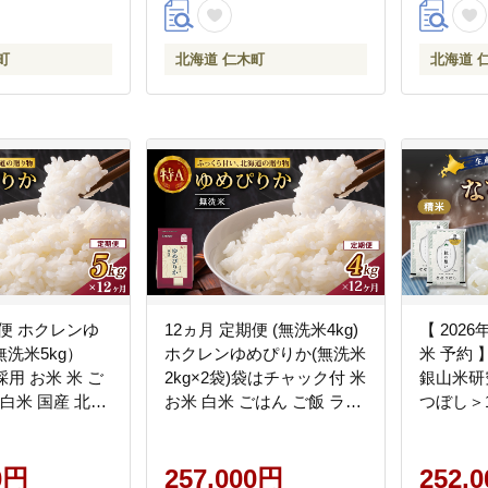
町
北海道 仁木町
北海道 
期便 ホクレンゆ
12ヵ月 定期便 (無洗米4kg)
【 2026
洗米5kg）
ホクレンゆめぴりか(無洗米
米 予約
採用 お米 米 ご
2kg×2袋)袋はチャック付 米
銀山米研
 白米 国産 北海
お米 白米 ごはん ご飯 ライ
つぼし＞1
 [JA新おたる]
ス 和食 炭水化物 主食 おに
ご飯 ライ
ぎり お弁当 [JA新おたる]
ンド米 
0円
257,000円
海道産 
252,