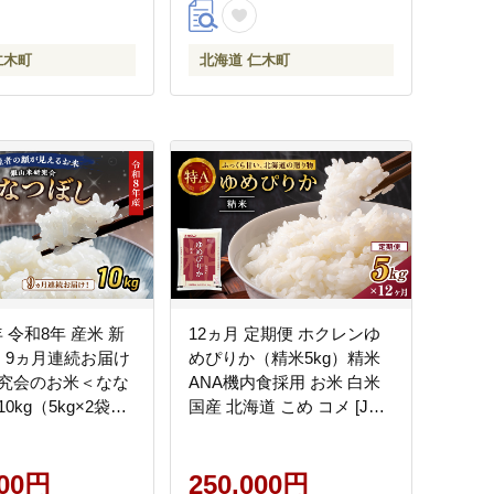
仁木町
北海道 仁木町
年 令和8年 産米 新
12ヵ月 定期便 ホクレンゆ
 】9ヵ月連続お届け
めぴりか（精米5kg）精米
究会のお米＜なな
ANA機内食採用 お米 白米
0kg（5kg×2袋）
国産 北海道 こめ コメ [JA
ス 白米 精米 ブラ
新おたる]
おにぎり お弁当 北
産地直送 時短 ごは
000円
250,000円