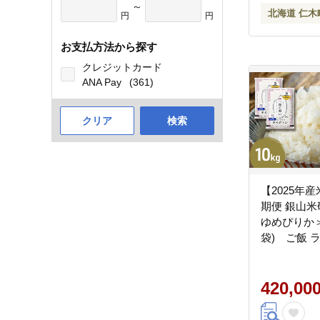
～
北海道 仁木
円
円
お支払方法から探す
クレジットカード
ANA Pay
(361)
クリア
検索
【2025年産
期便 銀山
ゆめぴりか＞1
袋) ご飯 
ブランド米 
当 北海道産
はん 夜ごは
420,00
式会社 松原