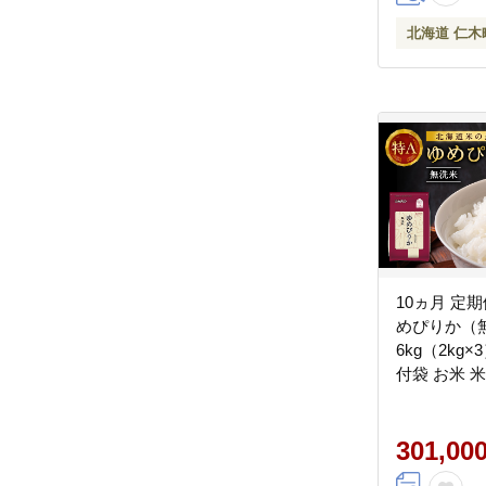
北海道 仁木
10ヵ月 定
めぴりか（
6kg（2kg
付袋 お米 
白米 国産 
[JA新おたる
301,00