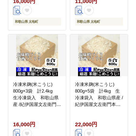
16,000円
11,000円
供 ふっくら やわらか
供 ふっくら やわらか
美味しい 焼き魚
美味しい 焼き魚
【nss501B】
【nss507B】
和歌山県 太地町
和歌山県 太地町
冷凍米麹(米こうじ)
冷凍米麹(米こうじ)
800g×3袋 計2.4kg
800g×5袋 計4kg 生
生冷凍袋入 和歌山県
冷凍袋入 和歌山県産 /
産 /紀伊国屋文左衛門本
紀伊国屋文左衛門本舗
舗【ntbt808】
【ntbt809】
16,000円
22,000円