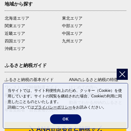
地域から探す
北海道エリア
東北エリア
関東エリア
中部エリア
近畿エリア
中国エリア
四国エリア
九州エリア
沖縄エリア
ふるさと納税ガイド
ふるさと納税の基本ガイド
ANAのふるさと納税の特徴
ワンストップ特例制度ガイド
はじめての方へ
当サイトでは、サイト利便性向上のため、クッキー（Cookie）を使
確定申告のしかた
ふるさと納税の流れ
用しています。サイトの閲覧を継続された場合、Cookieの利用に同
意したことものといたします。
控除上限額シミュレーション
動画でわかるANAのふるさと
詳細については
プライバシーポリシー
をお読みください。
納税
年金受給者・自営業者の方へ
OK