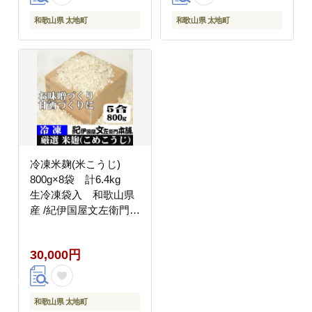
和歌山県 太地町
和歌山県 太地町
冷凍米麹(米こうじ)
800g×8袋 計6.4kg
生冷凍袋入 和歌山県
産 /紀伊国屋文左衛門本
舗【ntbt810】
30,000円
和歌山県 太地町