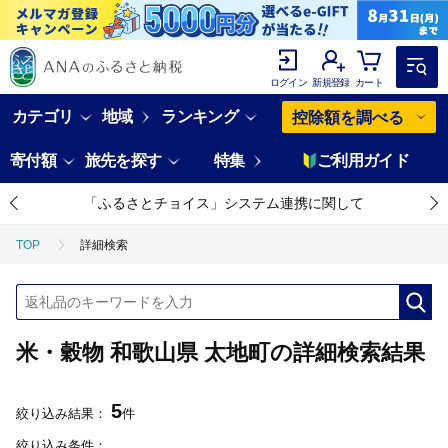
ログイン
新規登録
カート
カテゴリ
地域
ランキング
控除額を調べる
寄付額
旅先を探す
特集
ご利用ガイド
「ふるさとチョイス」システム連携に関して
TOP
詳細検索
米・穀物 和歌山県 太地町の詳細検索結果
5
絞り込み結果：
件
絞り込み条件：