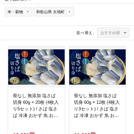
米・穀物
和歌山県 太地町
並べ替え:
骨なし 無添加 塩さば
骨なし 無添加 塩さば
切身 60g × 20枚 (4枚入
切身 60g × 12枚 (4枚入
り5セット) / さば 塩さ
り3セット) / さば 塩さ
ば 冷凍 おかず 魚 お魚
ば 冷凍 おかず 魚 お魚
魚介 海鮮 安心 人気 大
魚介 海鮮 安心 人気 大
容量 小分け ごはんのお
容量 小分け ごはんのお