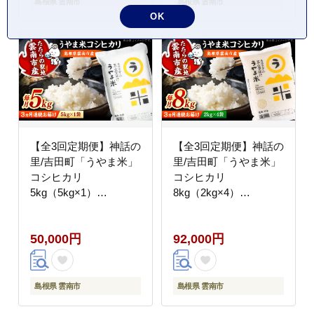
島根県 雲南市
島根県 雲南市
OK
【全3回定期便】神話の
【全3回定期便】神話の
里/吉田町「うやま米」
里/吉田町「うやま米」
コシヒカリ
コシヒカリ
5kg（5kg×1）
8kg（2kg×4）
[AIDB077]
[AIDB078]
50,000円
92,000円
島根県 雲南市
島根県 雲南市