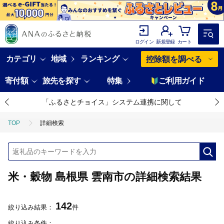
ログイン
新規登録
カート
カテゴリ
地域
ランキング
控除額を調べる
寄付額
旅先を探す
特集
ご利用ガイド
「ふるさとチョイス」システム連携に関して
TOP
詳細検索
米・穀物 島根県 雲南市の詳細検索結果
142
絞り込み結果：
件
絞り込み条件：