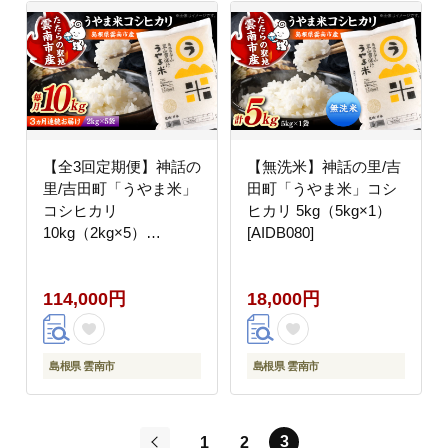
【全3回定期便】神話の
【無洗米】神話の里/吉
里/吉田町「うやま米」
田町「うやま米」コシ
コシヒカリ
ヒカリ 5kg（5kg×1）
10kg（2kg×5）
[AIDB080]
[AIDB079]
114,000円
18,000円
島根県 雲南市
島根県 雲南市
3
1
2