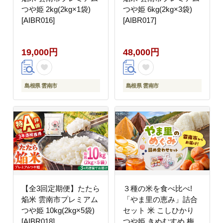
つや姫 2kg(2kg×1袋)
つや姫 6kg(2kg×3袋)
[AIBR016]
[AIBR017]
19,000円
48,000円
島根県 雲南市
島根県 雲南市
【全3回定期便】たたら
３種の米を食べ比べ!
焔米 雲南市プレミアム
「やま里の恵み」詰合
つや姫 10kg(2kg×5袋)
セット 米 こしひかり
[AIBR018]
つや姫 きぬむすめ 梅