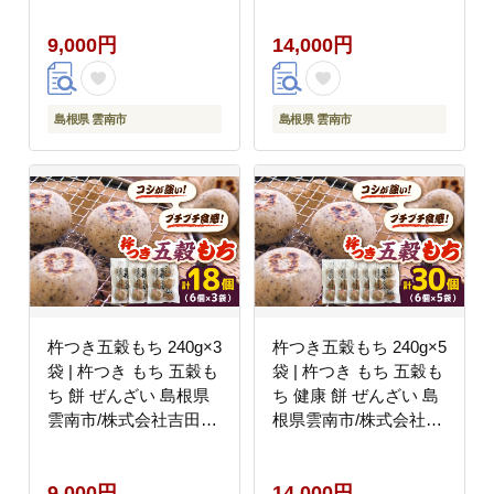
9,000円
14,000円
島根県 雲南市
島根県 雲南市
杵つき五穀もち 240g×3
杵つき五穀もち 240g×5
袋 | 杵つき もち 五穀も
袋 | 杵つき もち 五穀も
ち 餅 ぜんざい 島根県
ち 健康 餅 ぜんざい 島
雲南市/株式会社吉田ふ
根県雲南市/株式会社吉
るさと村 [AIBB019]
田ふるさと村
[AIBB020]
9,000円
14,000円