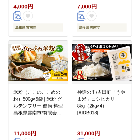
4,000円
7,000円
島根県 雲南市
島根県 雲南市
米粉（ここのここめの
神話の里/吉田町「うや
粉）500g×5袋 | 米粉 グ
ま米」コシヒカリ
ルテンフリー 健康 料理
8kg（2kg×4）
島根県雲南市/有限会社
[AIDB018]
木村有機農園
[AICU012]
11,000円
31,000円