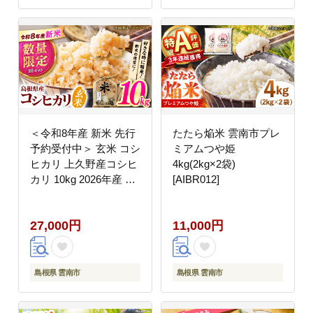
＜令和8年産 新米 先行
たたら焔米 雲南市プレ
予約受付中＞ 玄米 コシ
ミアムつや姫
ヒカリ 上久野産コシヒ
4kg(2kg×2袋)
カリ 10kg 2026年産 数
[AIBR012]
量限定 30個 島根県雲
南市/株式会社かみくの
27,000円
11,000円
桃源郷[AIAN003]玄米
島根県 雲南市
島根県 雲南市