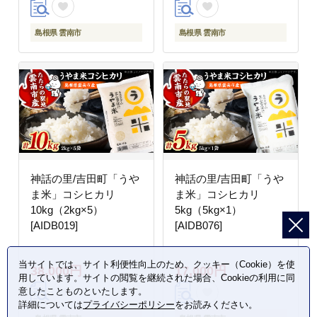
島根県 雲南市
島根県 雲南市
神話の里/吉田町「うや
神話の里/吉田町「うや
ま米」コシヒカリ
ま米」コシヒカリ
10kg（2kg×5）
5kg（5kg×1）
[AIDB019]
[AIDB076]
当サイトでは、サイト利便性向上のため、クッキー（Cookie）を使
38,000円
17,000円
用しています。サイトの閲覧を継続された場合、Cookieの利用に同
意したことものといたします。
詳細については
プライバシーポリシー
をお読みください。