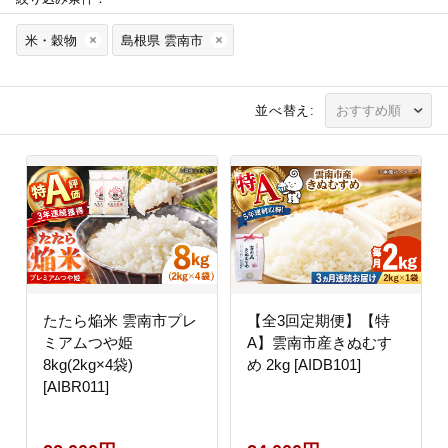
米・穀物
島根県 雲南市
並べ替え:
たたら焔米 雲南市プレ
【全3回定期便】【特
ミアムつや姫
A】雲南市産きぬむす
8kg(2kg×4袋)
め 2kg [AIDB101]
[AIBR011]