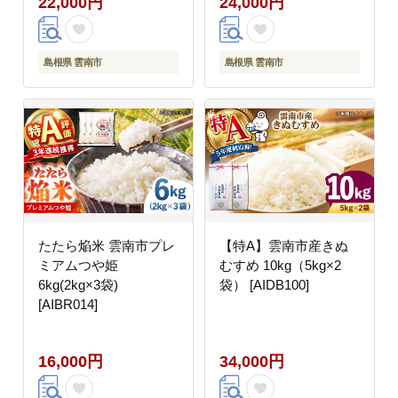
22,000円
24,000円
島根県 雲南市
島根県 雲南市
たたら焔米 雲南市プレ
【特A】雲南市産きぬ
ミアムつや姫
むすめ 10kg（5kg×2
6kg(2kg×3袋)
袋） [AIDB100]
[AIBR014]
16,000円
34,000円