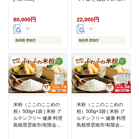
味噌 ジャム はちみつ
島根県雲南市/農事組合
80,000円
22,000円
法人フレッシュファー
ム神代 [AICC002]
島根県 雲南市
島根県 雲南市
米粉（ここのここめの
米粉（ここのここめの
粉）500g×1袋 | 米粉 グ
粉）500g×3袋 | 米粉 グ
ルテンフリー 健康 料理
ルテンフリー 健康 料理
島根県雲南市/有限会社
島根県雲南市/有限会社
木村有機農園
木村有機農園
[AICU010]
[AICU011]