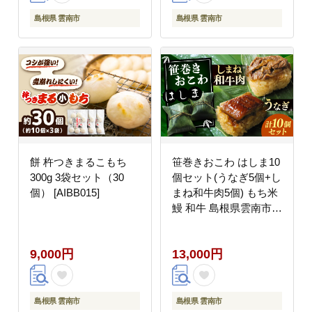
島根県 雲南市
島根県 雲南市
餅 杵つきまるこもち
笹巻きおこわ はしま10
300g 3袋セット（30
個セット(うなぎ5個+し
個） [AIBB015]
まね和牛肉5個) もち米
鰻 和牛 島根県雲南市/
胡桃 [AIBJ001]
9,000円
13,000円
島根県 雲南市
島根県 雲南市