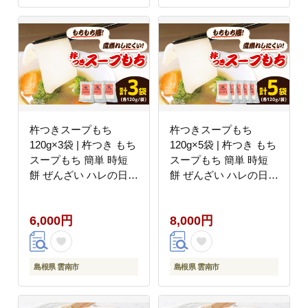
杵つきスープもち
杵つきスープもち
120g×3袋 | 杵つき もち
120g×5袋 | 杵つき もち
スープもち 簡単 時短
スープもち 簡単 時短
餅 ぜんざい ハレの日
餅 ぜんざい ハレの日
島根県雲南市/株式会社
島根県雲南市/株式会社
吉田ふるさと村
吉田ふるさと村
6,000円
8,000円
[AIBB025]
[AIBB026]
島根県 雲南市
島根県 雲南市