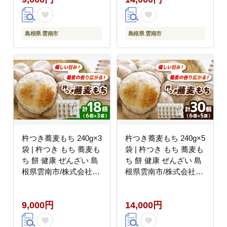
島根県 雲南市
島根県 雲南市
杵つき蕎麦もち 240g×3
杵つき蕎麦もち 240g×5
袋 | 杵つき もち 蕎麦も
袋 | 杵つき もち 蕎麦も
ち 餅 健康 ぜんざい 島
ち 餅 健康 ぜんざい 島
根県雲南市/株式会社吉
根県雲南市/株式会社吉
田ふるさと村
田ふるさと村
[AIBB021]
[AIBB022]
9,000円
14,000円