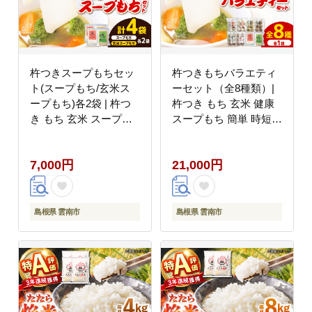
杵つきスープもちセッ
杵つきもちバラエティ
ト(スープもち/玄米ス
ーセット（全8種類）|
ープもち)各2袋 | 杵つ
杵つき もち 玄米 健康
き もち 玄米 スープも
スープもち 簡単 時短
ち 簡単 時短 餅 島根県
餅 島根県雲南市/株式会
雲南市/株式会社吉田ふ
社吉田ふるさと村
7,000円
21,000円
るさと村 [AIBB029]
[AIBB030]
島根県 雲南市
島根県 雲南市