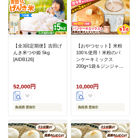
【全3回定期便】吉田げ
【おやつセット】米粉
んき米つや姫 5kg
100％使用！米粉のパ
[AIDB126]
ンケーキミックス
200g×1袋＆ジンジャー
チャイシロップ
100ml×1本 米粉 健康
52,000円
10,000円
無添加 グルテンフリー
島根県雲南市/出雲
SPICE LAB. [AIAD006]
島根県 雲南市
島根県 雲南市