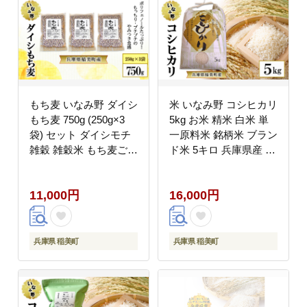
もち麦 いなみ野 ダイシ
米 いなみ野 コシヒカリ
もち麦 750g (250g×3
5kg お米 精米 白米 単
袋) セット ダイシモチ
一原料米 銘柄米 ブラン
雑穀 雑穀米 もち麦ごは
ド米 5キロ 兵庫県産 兵
ん 米 お米 ブレンド米
庫 兵庫県 稲美町
混ぜるだけ 雑穀ごはん
11,000円
16,000円
健康 兵庫県産 兵庫 兵
庫県 稲美町
兵庫県 稲美町
兵庫県 稲美町