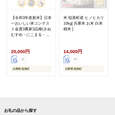
【令和3年産新米】日本
米 稲美町産 ヒノヒカリ
一おいしい米コンテス
10kg[ 兵庫米 お米 白米
ト金賞3農家3品種(きぬ
精米 ]
むすめ・にこまる・ヒ
ノヒカリ)セット白米
4.5kgｘ3袋
20,000円
14,000円
兵庫県 稲美町
兵庫県 稲美町
お礼の品から探す