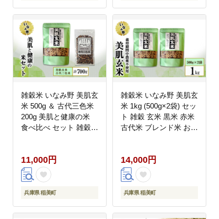
雑穀米 いなみ野 美肌玄
雑穀米 いなみ野 美肌玄
米 500g ＆ 古代三色米
米 1kg (500g×2袋) セッ
200g 美肌と健康の米
ト 雑穀 玄米 黒米 赤米
食べ比べ セット 雑穀
古代米 ブレンド米 お米
玄米 黒米 赤米 古代米
米 雑穀ごはん 健康 兵
ブレンド米 お米 米 混
庫県産 兵庫 兵庫県 稲
11,000円
14,000円
ぜるだけ 雑穀ごはん 健
美町
康 兵庫県産 兵庫 兵庫
県 稲美町
兵庫県 稲美町
兵庫県 稲美町