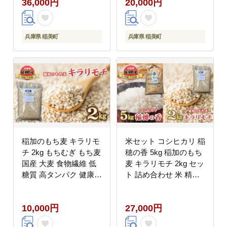
36,000円
20,000円
兵庫県 稲美町
兵庫県 稲美町
稲加のもち麦 キラリモ
米セット コシヒカリ 稲
チ 2kg もちむぎ もち麦
穂の香 5kg 稲加のもち
国産 大麦 食物繊維 低
麦 キラリモチ 2kg セッ
糖質 高タンパク 健康
ト 詰め合わせ 米 精米
健康食品 ダイエット 兵
白米 お米 こめ コメ 最
庫県産 兵庫 兵庫県 稲
高級米 ご飯 ごはん も
10,000円
27,000円
美町
ち麦 国産 大麦 食物繊
維 低糖質 高タンパク