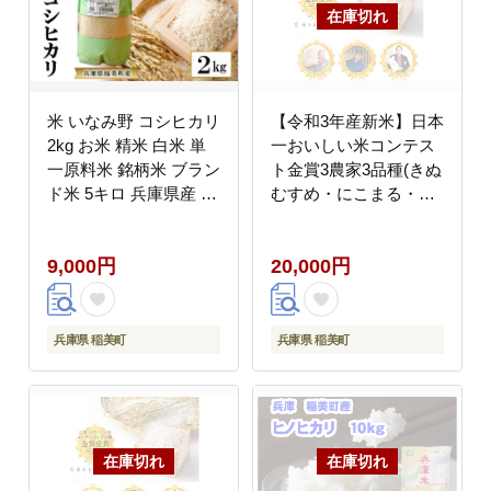
米 いなみ野 コシヒカリ
【令和3年産新米】日本
2kg お米 精米 白米 単
一おいしい米コンテス
一原料米 銘柄米 ブラン
ト金賞3農家3品種(きぬ
ド米 5キロ 兵庫県産 兵
むすめ・にこまる・ヒ
庫 兵庫県 稲美町
ノヒカリ)セット玄米
5kgｘ3袋
9,000円
20,000円
兵庫県 稲美町
兵庫県 稲美町