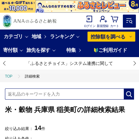
ログイン
新規登録
カート
カテゴリ
地域
ランキング
控除額を調べる
寄付額
旅先を探す
特集
ご利用ガイド
「ふるさとチョイス」システム連携に関して
TOP
詳細検索
米・穀物 兵庫県 稲美町の詳細検索結果
14
絞り込み結果：
件
絞り込み条件：