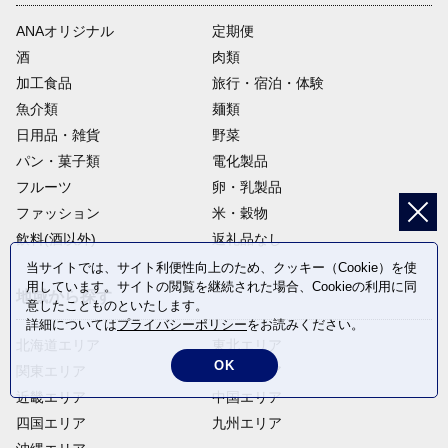
ANAオリジナル
定期便
酒
肉類
加工食品
旅行・宿泊・体験
魚介類
麺類
日用品・雑貨
野菜
パン・菓子類
電化製品
フルーツ
卵・乳製品
ファッション
米・穀物
飲料(酒以外)
返礼品なし
当サイトでは、サイト利便性向上のため、クッキー（Cookie）を使
用しています。サイトの閲覧を継続された場合、Cookieの利用に同
地域から探す
意したことものといたします。
詳細については
プライバシーポリシー
をお読みください。
北海道エリア
東北エリア
OK
関東エリア
中部エリア
近畿エリア
中国エリア
四国エリア
九州エリア