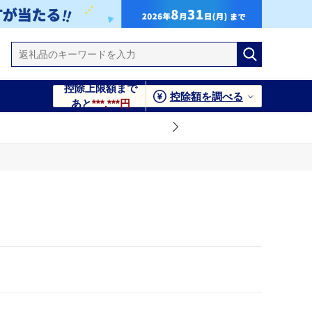
控除上限額まで
控除額を調べる
あと
***,***円