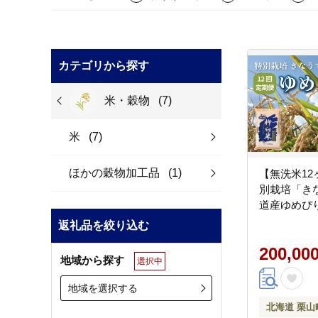
カテゴリから探す
米・穀物
(7)
米
(7)
ほかの穀物加工品
(1)
【無洗米1
別栽培「き
道産ゆめぴり
返礼品を絞り込む
200,00
地域から探す
選択中
地域を選択する
北海道 栗山