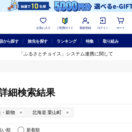
お気に入り
ご利用ガイド
新規登録
ログイン
カート
額から探す
旅先を探す
ランキング
特集
取り組み
「ふるさとチョイス」システム連携に関して
の詳細検索結果
米・穀物
北海道 栗山町
高い順
新着順