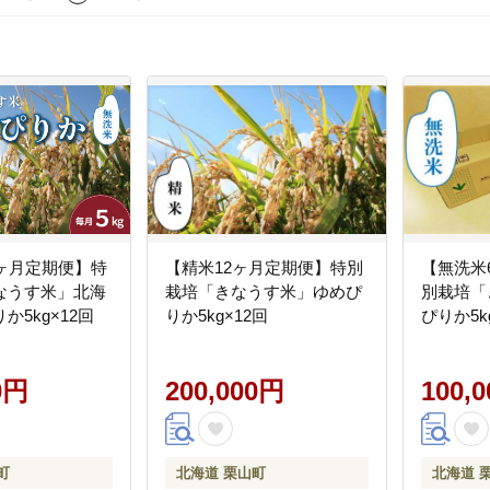
2ヶ月定期便】特
【精米12ヶ月定期便】特別
【無洗米
なうす米」北海
栽培「きなうす米」ゆめぴ
別栽培「
か5kg×12回
りか5kg×12回
ぴりか5k
0円
200,000円
100,
町
北海道 栗山町
北海道 