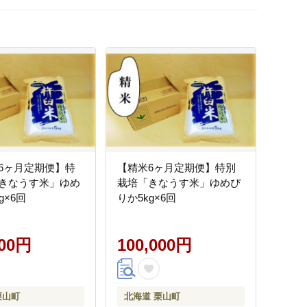
6ヶ月定期便】特
【精米6ヶ月定期便】特別
きなうす米」ゆめ
栽培「きなうす米」ゆめぴ
g×6回
りか5kg×6回
000円
100,000円
栗山町
北海道 栗山町