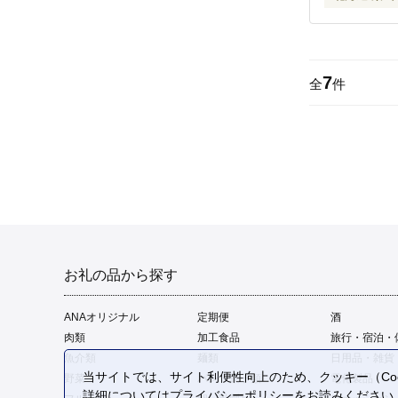
7
全
件
お礼の品から探す
ANAオリジナル
定期便
酒
肉類
加工食品
旅行・宿泊・
魚介類
麺類
日用品・雑貨
当サイトでは、サイト利便性向上のため、クッキー（Coo
野菜
パン・菓子類
電化製品
詳細については
プライバシーポリシー
をお読みください