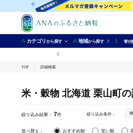
カテゴリ
地域
から探す
から探す
寄付
TOP
詳細検索
米・穀物 北海道 栗山町
7
絞り込み条件：
絞り込み結果：
件
並べ替え：
おすすめ順
安い順