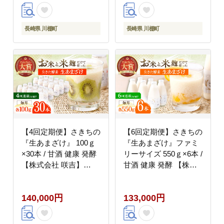
長崎県 川棚町
長崎県 川棚町
【4回定期便】さきちの
【6回定期便】さきちの
『生あまざけ』 100ｇ
『生あまざけ』ファミ
×30本 / 甘酒 健康 発酵
リーサイズ 550ｇ×6本 /
【株式会社 咲吉】
甘酒 健康 発酵 【株式
[OBF011]
会社 咲吉】 [OBF019]
140,000円
133,000円