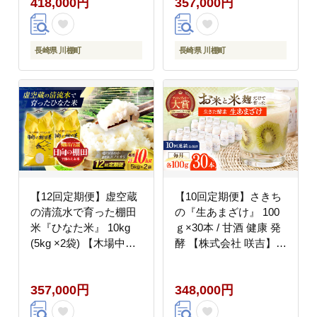
418,000円
357,000円
長崎県 川棚町
長崎県 川棚町
【12回定期便】虚空蔵
【10回定期便】さきち
の清流水で育った棚田
の『生あまざけ』 100
米『ひなた米』 10kg
ｇ×30本 / 甘酒 健康 発
(5kg ×2袋) 【木場中山
酵 【株式会社 咲吉】
間管理組合】
[OBF013]
[OCM056]
357,000円
348,000円