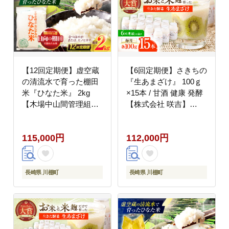
【12回定期便】虚空蔵
【6回定期便】さきちの
の清流水で育った棚田
『生あまざけ』 100ｇ
米『ひなた米』 2kg
×15本 / 甘酒 健康 発酵
【木場中山間管理組
【株式会社 咲吉】
合】 [OCM008]
[OBF005]
115,000円
112,000円
長崎県 川棚町
長崎県 川棚町