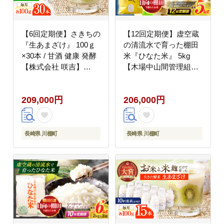
【6回定期便】さきちの
【12回定期便】虚空蔵
『生あまざけ』 100ｇ
の清流水で育った棚田
×30本 / 甘酒 健康 発酵
米『ひなた米』 5kg
【株式会社 咲吉】
【木場中山間管理組
[OBF012]
合】 [OCM048]
209,000円
206,000円
長崎県 川棚町
長崎県 川棚町