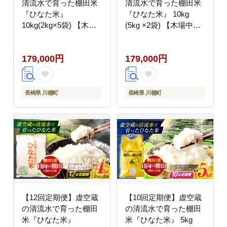
清流水で育った棚田米
清流水で育った棚田米
『ひなた米』
『ひなた米』 10kg
10kg(2kg×5袋) 【木場
(5kg ×2袋) 【木場中山
中山間管理組合】
間管理組合】
[OCM038]
[OCM054]
179,000円
179,000円
長崎県 川棚町
長崎県 川棚町
【12回定期便】虚空蔵
【10回定期便】虚空蔵
の清流水で育った棚田
の清流水で育った棚田
米『ひなた米』
米『ひなた米』 5kg