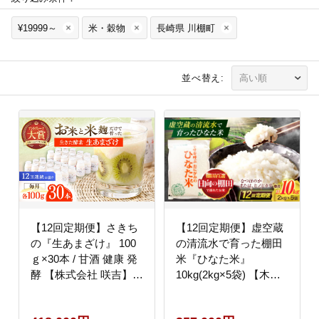
¥19999～
米・穀物
長崎県 川棚町
並べ替え:
【12回定期便】さきち
【12回定期便】虚空蔵
の『生あまざけ』 100
の清流水で育った棚田
ｇ×30本 / 甘酒 健康 発
米『ひなた米』
酵 【株式会社 咲吉】
10kg(2kg×5袋) 【木場
[OBF014]
中山間管理組合】
[OCM040]