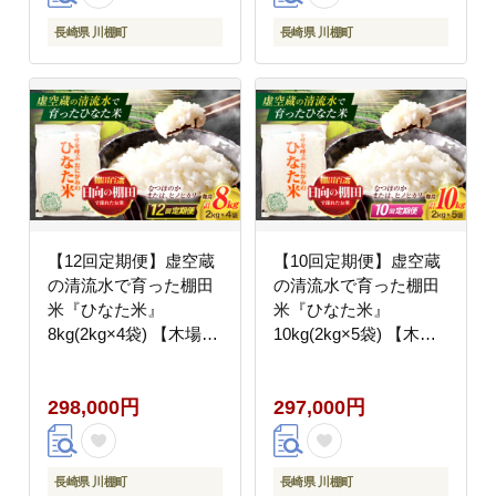
長崎県 川棚町
長崎県 川棚町
【12回定期便】虚空蔵
【10回定期便】虚空蔵
の清流水で育った棚田
の清流水で育った棚田
米『ひなた米』
米『ひなた米』
8kg(2kg×4袋) 【木場中
10kg(2kg×5袋) 【木場
山間管理組合】
中山間管理組合】
[OCM032]
[OCM039]
298,000円
297,000円
長崎県 川棚町
長崎県 川棚町