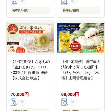
長崎県 川棚町
長崎県 川棚町
【2回定期便】さきちの
【4回定期便】虚空蔵の
『生あまざけ』 100ｇ
清流水で育った棚田米
×30本 / 甘酒 健康 発酵
『ひなた米』 5kg 【木
【株式会社 咲吉】
場中山間管理組合】
[OBF009]
[OCM044]
70,000円
69,000円