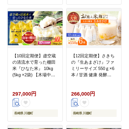
【10回定期便】虚空蔵
【12回定期便】さきち
の清流水で育った棚田
の『生あまざけ』ファ
米『ひなた米』 10kg
ミリーサイズ 550ｇ×6
(5kg ×2袋) 【木場中山
本 / 甘酒 健康 発酵
間管理組合】
【株式会社 咲吉】
[OCM055]
[OBF021]
297,000円
266,000円
長崎県 川棚町
長崎県 川棚町