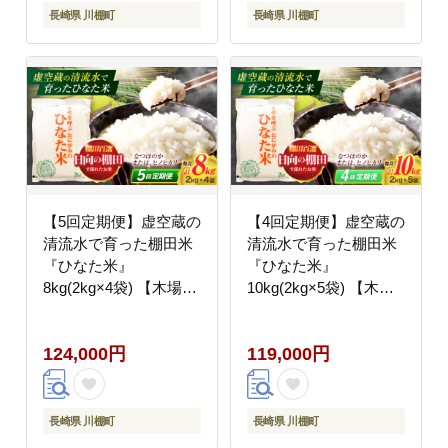
長崎県 川棚町
長崎県 川棚町
【5回定期便】虚空蔵の
【4回定期便】虚空蔵の
清流水で育った棚田米
清流水で育った棚田米
『ひなた米』
『ひなた米』
8kg(2kg×4袋) 【木場中
10kg(2kg×5袋) 【木場
山間管理組合】
中山間管理組合】
[OCM029]
[OCM036]
124,000円
119,000円
長崎県 川棚町
長崎県 川棚町