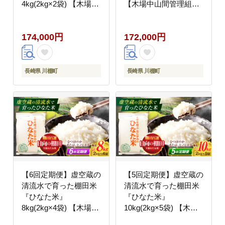
4kg(2kg×2袋) 【木場中
【木場中山間管理組
山間管理組合】
合】 [OCM047]
[OCM016]
174,000円
172,000円
長崎県 川棚町
長崎県 川棚町
【6回定期便】虚空蔵の
【5回定期便】虚空蔵の
清流水で育った棚田米
清流水で育った棚田米
『ひなた米』
『ひなた米』
8kg(2kg×4袋) 【木場中
10kg(2kg×5袋) 【木場
山間管理組合】
中山間管理組合】