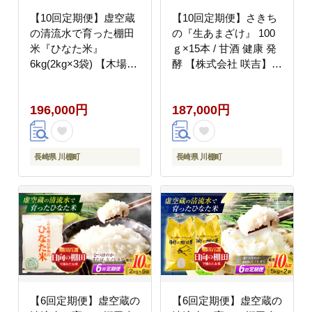
【10回定期便】虚空蔵
【10回定期便】さきち
の清流水で育った棚田
の『生あまざけ』 100
米『ひなた米』
ｇ×15本 / 甘酒 健康 発
6kg(2kg×3袋) 【木場中
酵 【株式会社 咲吉】
山間管理組合】
[OBF006]
[OCM023]
196,000円
187,000円
長崎県 川棚町
長崎県 川棚町
【6回定期便】虚空蔵の
【6回定期便】虚空蔵の