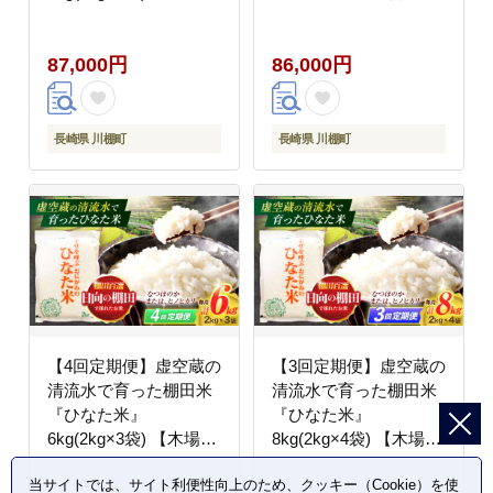
山間管理組合】
[OCM045]
[OCM014]
87,000円
86,000円
長崎県 川棚町
長崎県 川棚町
【4回定期便】虚空蔵の
【3回定期便】虚空蔵の
清流水で育った棚田米
清流水で育った棚田米
『ひなた米』
『ひなた米』
6kg(2kg×3袋) 【木場中
8kg(2kg×4袋) 【木場中
山間管理組合】
山間管理組合】
当サイトでは、サイト利便性向上のため、クッキー（Cookie）を使
[OCM020]
[OCM027]