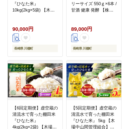
『ひなた米』
リーサイズ 550ｇ×6本 /
10kg(2kg×5袋) 【木場
甘酒 健康 発酵 【株式
中山間管理組合】
会社 咲吉】 [OBF018]
[OCM035]
90,000円
89,000円
長崎県 川棚町
長崎県 川棚町
【6回定期便】虚空蔵の
【5回定期便】虚空蔵の
清流水で育った棚田米
清流水で育った棚田米
『ひなた米』
『ひなた米』 5kg 【木
4kg(2kg×2袋) 【木場中
場中山間管理組合】