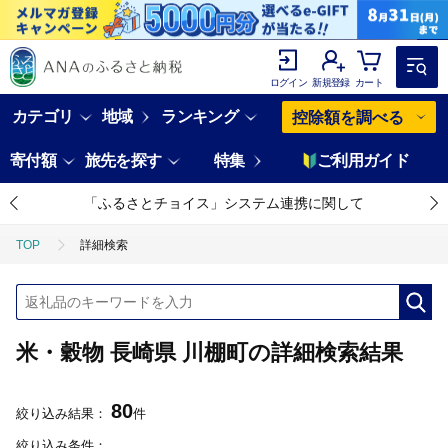
ログイン
新規登録
カート
カテゴリ
地域
ランキング
控除額を調べる
寄付額
旅先を探す
特集
ご利用ガイド
「ふるさとチョイス」システム連携に関して
TOP
詳細検索
米・穀物 長崎県 川棚町の詳細検索結果
80
絞り込み結果：
件
絞り込み条件：