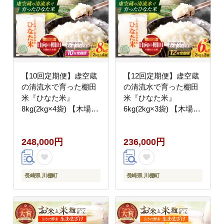
【10回定期便】虚空蔵
【12回定期便】虚空蔵
の清流水で育った棚田
の清流水で育った棚田
米『ひなた米』
米『ひなた米』
8kg(2kg×4袋) 【木場中
6kg(2kg×3袋) 【木場中
山間管理組合】
山間管理組合】
[OCM031]
[OCM024]
248,000円
236,000円
長崎県 川棚町
長崎県 川棚町