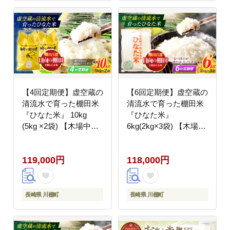
【4回定期便】虚空蔵の
【6回定期便】虚空蔵の
清流水で育った棚田米
清流水で育った棚田米
『ひなた米』 10kg
『ひなた米』
(5kg ×2袋) 【木場中山
6kg(2kg×3袋) 【木場中
間管理組合】
山間管理組合】
[OCM052]
[OCM022]
119,000円
118,000円
長崎県 川棚町
長崎県 川棚町