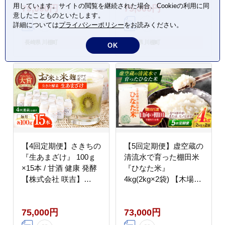
用しています。サイトの閲覧を継続された場合、Cookieの利用に同
79,000円
75,000円
意したことものといたします。
詳細については
プライバシーポリシー
をお読みください。
長崎県 川棚町
長崎県 川棚町
OK
【4回定期便】さきちの
【5回定期便】虚空蔵の
『生あまざけ』 100ｇ
清流水で育った棚田米
×15本 / 甘酒 健康 発酵
『ひなた米』
【株式会社 咲吉】
4kg(2kg×2袋) 【木場中
[OBF004]
山間管理組合】
[OCM013]
75,000円
73,000円