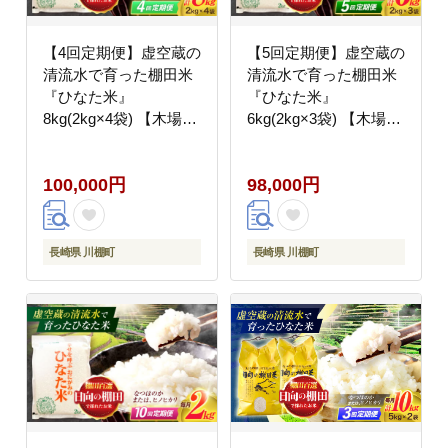
【4回定期便】虚空蔵の
【5回定期便】虚空蔵の
清流水で育った棚田米
清流水で育った棚田米
『ひなた米』
『ひなた米』
8kg(2kg×4袋) 【木場中
6kg(2kg×3袋) 【木場中
山間管理組合】
山間管理組合】
[OCM028]
[OCM021]
100,000円
98,000円
長崎県 川棚町
長崎県 川棚町