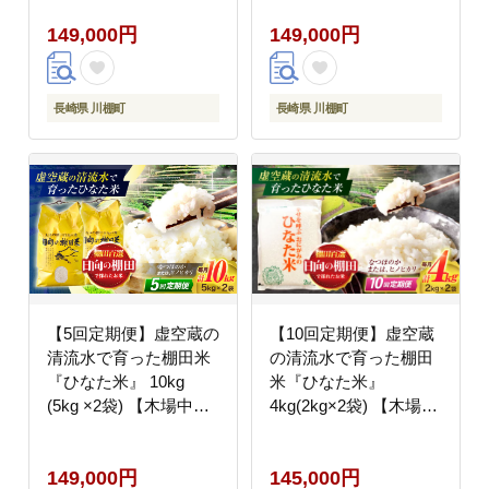
[OCM030]
[OCM037]
149,000円
149,000円
長崎県 川棚町
長崎県 川棚町
【5回定期便】虚空蔵の
【10回定期便】虚空蔵
清流水で育った棚田米
の清流水で育った棚田
『ひなた米』 10kg
米『ひなた米』
(5kg ×2袋) 【木場中山
4kg(2kg×2袋) 【木場中
間管理組合】
山間管理組合】
[OCM053]
[OCM015]
149,000円
145,000円