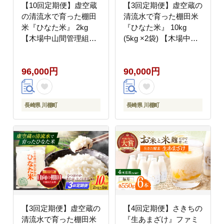
【10回定期便】虚空蔵
【3回定期便】虚空蔵の
の清流水で育った棚田
清流水で育った棚田米
米『ひなた米』 2kg
『ひなた米』 10kg
【木場中山間管理組
(5kg ×2袋) 【木場中山
合】 [OCM007]
間管理組合】
[OCM051]
96,000円
90,000円
長崎県 川棚町
長崎県 川棚町
【3回定期便】虚空蔵の
【4回定期便】さきちの
清流水で育った棚田米
『生あまざけ』ファミ